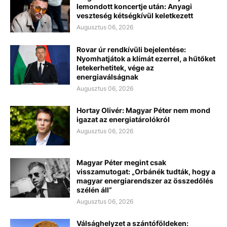
lemondott koncertje után: Anyagi
veszteség kétségkívül keletkezett
Augusztus 06, 2026
Rovar úr rendkívüli bejelentése:
Nyomhatjátok a klímát ezerrel, a hűtőket
letekerhetitek, vége az
energiaválságnak
Augusztus 06, 2026
Hortay Olivér: Magyar Péter nem mond
igazat az energiatárolókról
Augusztus 06, 2026
Magyar Péter megint csak
visszamutogat: „Orbánék tudták, hogy a
magyar energiarendszer az összedőlés
szélén áll”
Augusztus 06, 2026
Válsághelyzet a szántóföldeken: