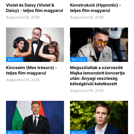
Violet és Daisy (Violet &
Konstrukció (Hypnotic) -
Daisy) - teljes film magyarul
teljes film magyarul
Augusztus 06, 2026
Augusztus 06, 2026
BŰNÜGYI
BELFÖLD
Kincseim (Mes trésors) -
Megszólaltak a szervezők
teljes film magyarul
Majka lemondott koncertje
után: Anyagi veszteség
Augusztus 06, 2026
kétségkívül keletkezett
Augusztus 06, 2026
BELFÖLD
BELFÖLD