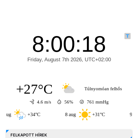
+27°C
Túlnyomóan felhős
4.6 m/s
56%
761
mmHg
+34°C
8 aug
+31°C
9 aug
FELKAPOTT HÍREK