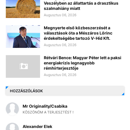
Veszélyben az állattartás a drasztikus
szalmahiány miatt
Augusztus 06, 2026
Megnyerte első közbeszerzését a
választások óta a Mészáros Lőrinc
érdekeltségébe tartozó V-Híd Kft.
Augusztus 06, 2026
Rétvári Bence: Magyar Péter lett a paksi
energiakrízis legnagyobb
rémhírterjesztője
Augusztus 06, 2026
HOZZÁSZÓLÁSOK
Mr Originality/Csabika
KÖSZÖNÖM A TERJESZTÉST !
Alexander Elek