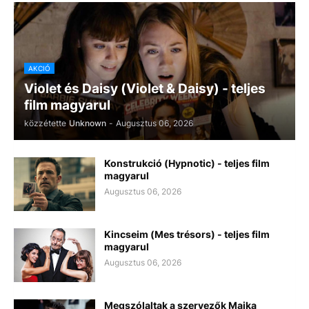
AKCIÓ
Violet és Daisy (Violet & Daisy) - teljes
film magyarul
közzétette
Unknown
-
Augusztus 06, 2026
Konstrukció (Hypnotic) - teljes film
magyarul
Augusztus 06, 2026
Kincseim (Mes trésors) - teljes film
magyarul
Augusztus 06, 2026
Megszólaltak a szervezők Majka