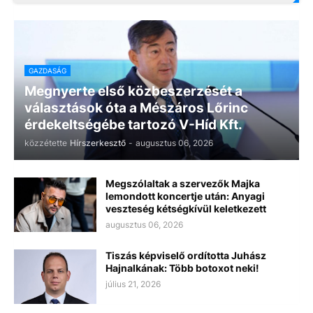
GAZDASÁG
Megnyerte első közbeszerzését a
választások óta a Mészáros Lőrinc
érdekeltségébe tartozó V-Híd Kft.
közzétette
Hírszerkesztő
-
augusztus 06, 2026
Megszólaltak a szervezők Majka
lemondott koncertje után: Anyagi
veszteség kétségkívül keletkezett
augusztus 06, 2026
Tiszás képviselő ordította Juhász
Hajnalkának: Több botoxot neki!
július 21, 2026