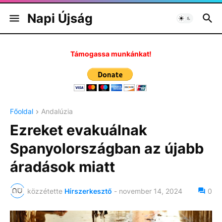
Napi Újság
Támogassa munkánkat!
Főoldal
Andalúzia
Ezreket evakuálnak
Spanyolországban az újabb
áradások miatt
közzétette
Hírszerkesztő
-
november 14, 2024
0