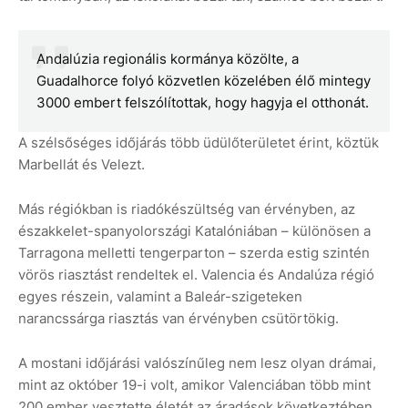
Andalúzia regionális kormánya közölte, a
Guadalhorce folyó közvetlen közelében élő mintegy
3000 embert felszólítottak, hogy hagyja el otthonát.
A szélsőséges időjárás több üdülőterületet érint, köztük
Marbellát és Velezt.
Más régiókban is riadókészültség van érvényben, az
északkelet-spanyolországi Katalóniában – különösen a
Tarragona melletti tengerparton – szerda estig szintén
vörös riasztást rendeltek el. Valencia és Andalúza régió
egyes részein, valamint a Baleár-szigeteken
narancssárga riasztás van érvényben csütörtökig.
A mostani időjárási valószínűleg nem lesz olyan drámai,
mint az október 19-i volt, amikor Valenciában több mint
200 ember vesztette életét az áradások következtében.