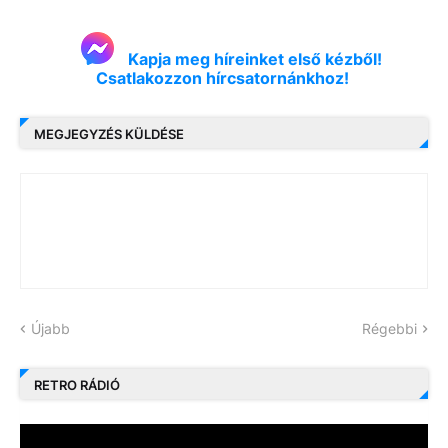
Kapja meg híreinket első kézből!
Csatlakozzon hírcsatornánkhoz!
MEGJEGYZÉS KÜLDÉSE
Újabb
Régebbi
RETRO RÁDIÓ