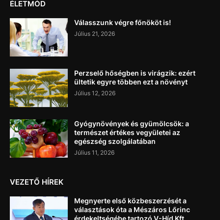
ÉLETMÓD
Válasszunk végre főnököt is!
Július 21, 2026
Perzselő hőségben is virágzik: ezért
ültetik egyre többen ezt a növényt
Július 12, 2026
Gyógynövények és gyümölcsök: a
természet értékes vegyületei az
egészség szolgálatában
Július 11, 2026
VEZETŐ HÍREK
Megnyerte első közbeszerzését a
választások óta a Mészáros Lőrinc
érdekeltségébe tartozó V-Híd Kft.