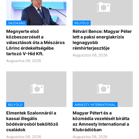
GAZDASÁG
BELFÖLD
Megnyerte első
Rétvári Bence: Magyar Péter
közbeszerzését a
lett a paksi energiakrízis
választások óta a Mészáros
legnagyobb
Lőrinc érdekeltségébe
rémhírterjesztője
tartozó V-Híd Kft.
Augusztus 06, 2026
Augusztus 06, 2026
BELFÖLD
AMNESTY INTERNATIONAL
Elmentek Szalonnáról a
Magyar Pétert és a
kassai illegális
közmédia vezetését bírálta
bódévárosból beköltöző
az Amnesty International a
családok
Klubrádióban
Augusztus 06, 2026
Augusztus 06, 2026