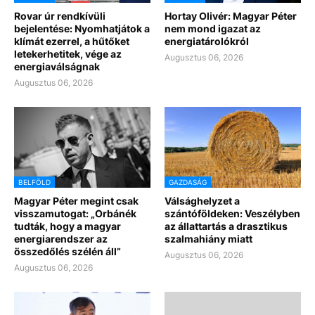
Rovar úr rendkívüli
Hortay Olivér: Magyar Péter
bejelentése: Nyomhatjátok a
nem mond igazat az
klímát ezerrel, a hűtőket
energiatárolókról
letekerhetitek, vége az
Augusztus 06, 2026
energiaválságnak
Augusztus 06, 2026
BELFÖLD
GAZDASÁG
Magyar Péter megint csak
Válsághelyzet a
visszamutogat: „Orbánék
szántóföldeken: Veszélyben
tudták, hogy a magyar
az állattartás a drasztikus
energiarendszer az
szalmahiány miatt
összedőlés szélén áll”
Augusztus 06, 2026
Augusztus 06, 2026