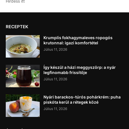
Hirdess itt
RECEPTEK
Krumplis fokhagymaleves ropogós
krutonnal: igazi komfortétel
Július 11, 2026
Így készül a házi meggyszörp: a nyár
legfinomabb frissítője
Július 11, 2026
Nyári barackos-túrós pohárkrém: puha
piskóta kerül a rétegek közé
Július 11, 2026