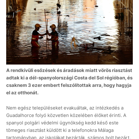
A rendkívüli esőzések és áradások miatt vörös riasztást
adtak ki a dél-spanyolországi Costa del Sol régióban, és
csaknem 3 ezer embert felszólítottak arra, hogy hagyja
el az otthonát.
Nem egész településeket evakuáltak, az intézkedés a
Guadalhorce folyó közvetlen közelében élőket érinti. A
spanyol polgári védelmi ügynökség kedd késő este
tömeges riasztást küldött ki a telefonokra Málaga
tartományban, az iskolákat bezárták, számos bolt bezárt.