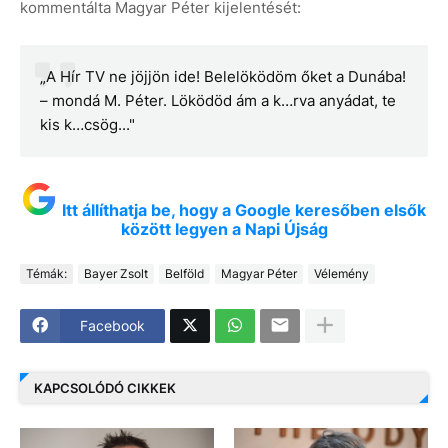
kommentálta Magyar Péter kijelentését:
„A Hír TV ne jöjjön ide! Belelöködöm őket a Dunába!
– mondá M. Péter. Löködöd ám a k…rva anyádat, te
kis k…csög..."
Itt állíthatja be, hogy a Google keresőben elsők
között legyen a Napi Újság
Témák:
Bayer Zsolt
Belföld
Magyar Péter
Vélemény
Facebook
KAPCSOLÓDÓ CIKKEK