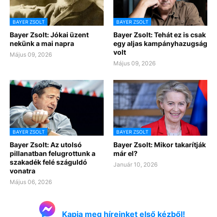
BAYER ZSOLT
BAYER ZSOLT
Bayer Zsolt: Jókai üzent
Bayer Zsolt: Tehát ez is csak
nekünk a mai napra
egy aljas kampányhazugság
volt
Május 09, 2026
Május 09, 2026
BAYER ZSOLT
BAYER ZSOLT
Bayer Zsolt: Az utolsó
Bayer Zsolt: Mikor takarítják
pillanatban felugrottunk a
már el?
szakadék felé száguldó
Január 10, 2026
vonatra
Május 06, 2026
Kapja meg híreinket első kézből!