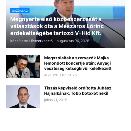
GAZDASÁG
Megnyerte első közbeszerzését a
választások óta a Mészáros Lőrinc
érdekeltségébe tartozó V-Híd Kft.
közzétette
Hírszerkesztő
-
augusztus 06, 2026
Megszólaltak a szervezők Majka
lemondott koncertje után: Anyagi
veszteség kétségkívül keletkezett
augusztus 06, 2026
Tiszás képviselő ordította Juhász
Hajnalkának: Több botoxot neki!
július 21, 2026