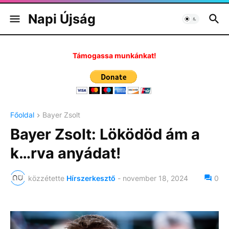
Napi Újság
Támogassa munkánkat!
Főoldal
Bayer Zsolt
Bayer Zsolt: Löködöd ám a
k…rva anyádat!
közzétette
Hírszerkesztő
-
november 18, 2024
0