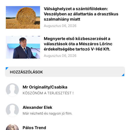
Válsághelyzet a szántóföldeken:
Veszélyben az állattartás a drasztikus
szalmahiány miatt
Augusztus 06, 2026
Megnyerte első közbeszerzését a
választások óta a Mészáros Lőrinc
érdekeltségébe tartozó V-Híd Kft.
Augusztus 06, 2026
HOZZÁSZÓLÁSOK
Mr Originality/Csabika
KÖSZÖNÖM A TERJESZTÉST !
Alexander Elek
Már nézhető és nagyon jó film.
Pálos Trend