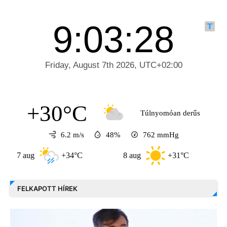
+30°C
Túlnyomóan derűs
6.2 m/s
48%
762
mmHg
 aug
+34°C
8 aug
+31°C
9 aug
FELKAPOTT HÍREK