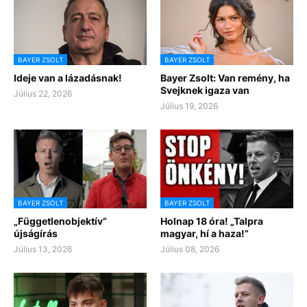
BAYER ZSOLT
BAYER ZSOLT
Ideje van a lázadásnak!
Bayer Zsolt: Van remény, ha
Svejknek igaza van
Július 22, 2026
Július 19, 2026
BAYER ZSOLT
BAYER ZSOLT
„Függetlenobjektív”
Holnap 18 óra! „Talpra
újságírás
magyar, hí a haza!”
Július 13, 2026
Július 08, 2026