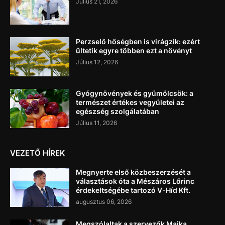
Július 21, 2026
Perzselő hőségben is virágzik: ezért
ültetik egyre többen ezt a növényt
Július 12, 2026
Gyógynövények és gyümölcsök: a
természet értékes vegyületei az
egészség szolgálatában
Július 11, 2026
VEZETŐ HÍREK
Megnyerte első közbeszerzését a
választások óta a Mészáros Lőrinc
érdekeltségébe tartozó V-Híd Kft.
augusztus 06, 2026
Megszólaltak a szervezők Majka