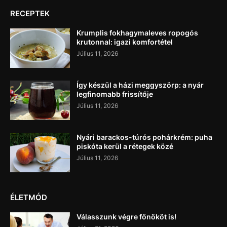
RECEPTEK
Krumplis fokhagymaleves ropogós
krutonnal: igazi komfortétel
Július 11, 2026
Így készül a házi meggyszörp: a nyár
legfinomabb frissítője
Július 11, 2026
Nyári barackos-túrós pohárkrém: puha
piskóta kerül a rétegek közé
Július 11, 2026
ÉLETMÓD
Válasszunk végre főnököt is!