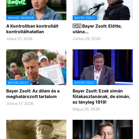
BANGÓ SÁNDOR
BAYER ZSOLT
A Kontrollban kontrollált
🇭🇺 Bayer Zsolt: Előtte,
kontrollálhatatlan
utána...
Július 01, 2026
Június 29, 2026
BAYER ZSOLT
BAYER ZSOLT
Bayer Zsolt: Az állam és a
Bayer Zsolt: Ezek simán
meghatározott tartalom
fölakasztanának, de simán,
ez tényleg 1919!
Június 17, 2026
Május 20, 2026