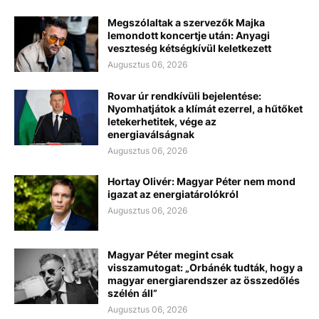
Megszólaltak a szervezők Majka
lemondott koncertje után: Anyagi
veszteség kétségkívül keletkezett
Augusztus 06, 2026
Rovar úr rendkívüli bejelentése:
Nyomhatjátok a klímát ezerrel, a hűtőket
letekerhetitek, vége az
energiaválságnak
Augusztus 06, 2026
Hortay Olivér: Magyar Péter nem mond
igazat az energiatárolókról
Augusztus 06, 2026
Magyar Péter megint csak
visszamutogat: „Orbánék tudták, hogy a
magyar energiarendszer az összedőlés
szélén áll”
Augusztus 06, 2026