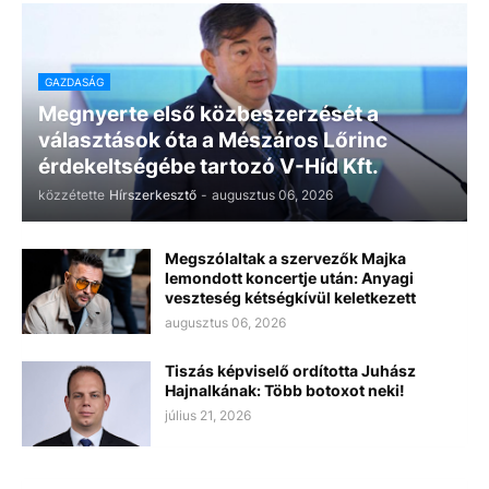
GAZDASÁG
Megnyerte első közbeszerzését a
választások óta a Mészáros Lőrinc
érdekeltségébe tartozó V-Híd Kft.
közzétette
Hírszerkesztő
-
augusztus 06, 2026
Megszólaltak a szervezők Majka
lemondott koncertje után: Anyagi
veszteség kétségkívül keletkezett
augusztus 06, 2026
Tiszás képviselő ordította Juhász
Hajnalkának: Több botoxot neki!
július 21, 2026