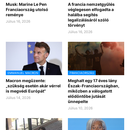
Musk: Marine Le Pen
A francia nemzetgyűlés
Franciaország utolsó
véglegesen elfogadta a
reménye
halálba segítés
legalizálásáról szóló
Július 16, 2026
törvényt
Július 16, 2026
EMMANUEL MACRON
FRANCIAORSZÁG
Macron megüzente:
Meghalt egy 17 éves lány
„szükség esetén akár vérrel
Észak-Franciaországban,
is megvédi Európát"
miközben a válogatott
elődöntőbe jutását
Július 14, 2026
ünnepelte
Július 10, 2026