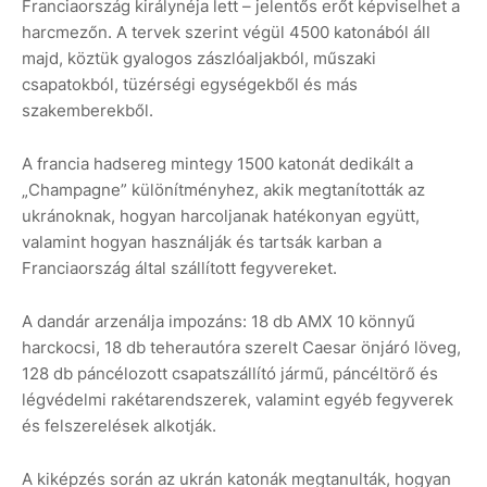
Franciaország királynéja lett – jelentős erőt képviselhet a
harcmezőn. A tervek szerint végül 4500 katonából áll
majd, köztük gyalogos zászlóaljakból, műszaki
csapatokból, tüzérségi egységekből és más
szakemberekből.
A francia hadsereg mintegy 1500 katonát dedikált a
„Champagne” különítményhez, akik megtanították az
ukránoknak, hogyan harcoljanak hatékonyan együtt,
valamint hogyan használják és tartsák karban a
Franciaország által szállított fegyvereket.
A dandár arzenálja impozáns: 18 db AMX 10 könnyű
harckocsi, 18 db teherautóra szerelt Caesar önjáró löveg,
128 db páncélozott csapatszállító jármű, páncéltörő és
légvédelmi rakétarendszerek, valamint egyéb fegyverek
és felszerelések alkotják.
A kiképzés során az ukrán katonák megtanulták, hogyan