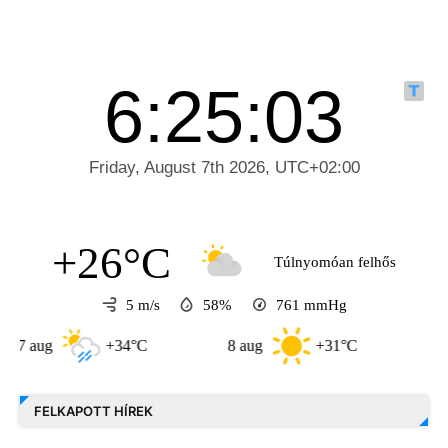
+26°C
Túlnyomóan felhős
5 m/s
58%
761
mmHg
g
+34°C
8 aug
+31°C
9 aug
FELKAPOTT HÍREK