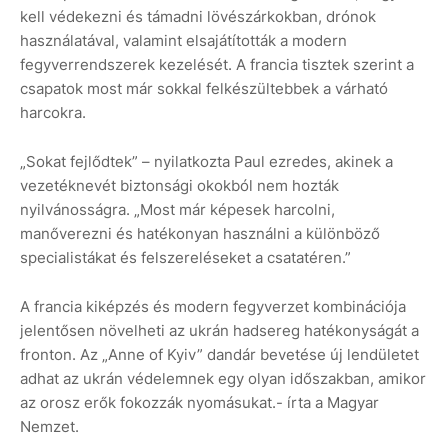
kell védekezni és támadni lövészárkokban, drónok
használatával, valamint elsajátították a modern
fegyverrendszerek kezelését. A francia tisztek szerint a
csapatok most már sokkal felkészültebbek a várható
harcokra.
„Sokat fejlődtek” – nyilatkozta Paul ezredes, akinek a
vezetéknevét biztonsági okokból nem hozták
nyilvánosságra. „Most már képesek harcolni,
manőverezni és hatékonyan használni a különböző
specialistákat és felszereléseket a csatatéren.”
A francia kiképzés és modern fegyverzet kombinációja
jelentősen növelheti az ukrán hadsereg hatékonyságát a
fronton. Az „Anne of Kyiv” dandár bevetése új lendületet
adhat az ukrán védelemnek egy olyan időszakban, amikor
az orosz erők fokozzák nyomásukat.- írta a Magyar
Nemzet.