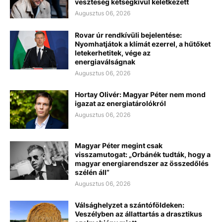
veszteség kétségkívül keletkezett
Augusztus 06, 2026
Rovar úr rendkívüli bejelentése:
Nyomhatjátok a klímát ezerrel, a hűtőket
letekerhetitek, vége az
energiaválságnak
Augusztus 06, 2026
Hortay Olivér: Magyar Péter nem mond
igazat az energiatárolókról
Augusztus 06, 2026
Magyar Péter megint csak
visszamutogat: „Orbánék tudták, hogy a
magyar energiarendszer az összedőlés
szélén áll”
Augusztus 06, 2026
Válsághelyzet a szántóföldeken:
Veszélyben az állattartás a drasztikus