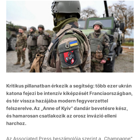
Kritikus pillanatban érkezik a segítség: több ezer ukrán
katona fejezi be intenzív kiképzését Franciaországban,
és tér vissza hazájába modern fegyverzettel
felszerelve. Az „Anne of Kyiv” dandár bevetésre kész,
és hamarosan csatlakozik az orosz invázió elleni
harchoz.
Az Associated Press beszámolója szerint a „Champagne”