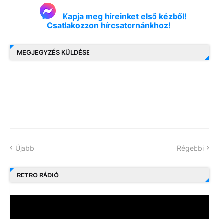
Kapja meg híreinket első kézből!
Csatlakozzon hírcsatornánkhoz!
MEGJEGYZÉS KÜLDÉSE
Újabb
Régebbi
RETRO RÁDIÓ