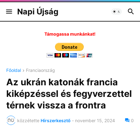
Napi Újság
Támogassa munkánkat!
Főoldal
Franciaország
Az ukrán katonák francia
kiképzéssel és fegyverzettel
térnek vissza a frontra
közzétette
Hírszerkesztő
-
november 15, 2024
0