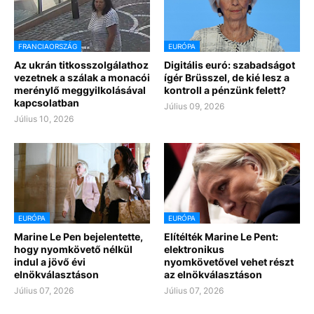
FRANCIAORSZÁG
EURÓPA
Az ukrán titkosszolgálathoz
Digitális euró: szabadságot
vezetnek a szálak a monacói
ígér Brüsszel, de kié lesz a
merénylő meggyilkolásával
kontroll a pénzünk felett?
kapcsolatban
Július 09, 2026
Július 10, 2026
EURÓPA
EURÓPA
Marine Le Pen bejelentette,
Elítélték Marine Le Pent:
hogy nyomkövető nélkül
elektronikus
indul a jövő évi
nyomkövetővel vehet részt
elnökválasztáson
az elnökválasztáson
Július 07, 2026
Július 07, 2026