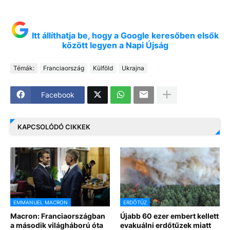
Itt állíthatja be, hogy a Google keresőben elsők
között legyen a Napi Újság
Témák:
Franciaország
Külföld
Ukrajna
Facebook
KAPCSOLÓDÓ CIKKEK
EMMANUEL MACRON
ERDŐTŰZ
Macron: Franciaországban
Újabb 60 ezer embert kellett
a második világháború óta
evakuálni erdőtűzek miatt