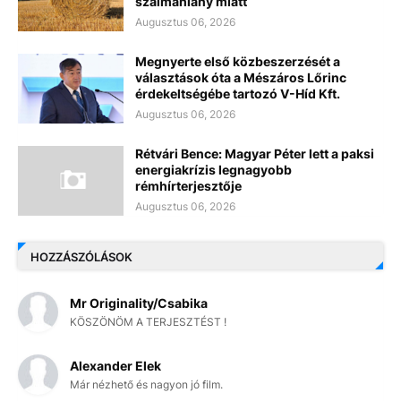
szalmahiány miatt
Augusztus 06, 2026
Megnyerte első közbeszerzését a
választások óta a Mészáros Lőrinc
érdekeltségébe tartozó V-Híd Kft.
Augusztus 06, 2026
Rétvári Bence: Magyar Péter lett a paksi
energiakrízis legnagyobb
rémhírterjesztője
Augusztus 06, 2026
HOZZÁSZÓLÁSOK
Mr Originality/Csabika
KÖSZÖNÖM A TERJESZTÉST !
Alexander Elek
Már nézhető és nagyon jó film.