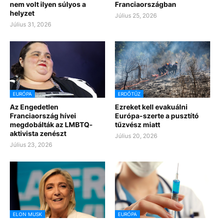
nem volt ilyen súlyos a
Franciaországban
helyzet
Július 25, 2026
Július 31, 2026
EURÓPA
ERDŐTŰZ
Az Engedetlen
Ezreket kell evakuálni
Franciaország hívei
Európa-szerte a pusztító
megdobálták az LMBTQ-
tűzvész miatt
aktivista zenészt
Július 20, 2026
Július 23, 2026
ELON MUSK
EURÓPA