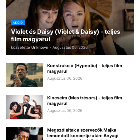
AKCIÓ
Violet és Daisy (Violet & Daisy) - teljes
film magyarul
közzétette
Unknown
-
Augusztus 06, 2026
Konstrukció (Hypnotic) - teljes film
magyarul
Augusztus 06, 2026
Kincseim (Mes trésors) - teljes film
magyarul
Augusztus 06, 2026
Megszólaltak a szervezők Majka
lemondott koncertje után: Anyagi