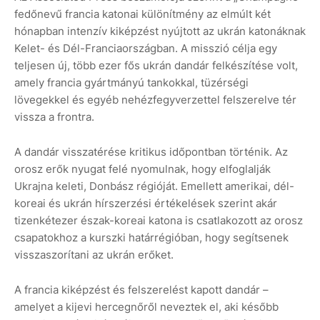
fedőnevű francia katonai különítmény az elmúlt két
hónapban intenzív kiképzést nyújtott az ukrán katonáknak
Kelet- és Dél-Franciaországban. A misszió célja egy
teljesen új, több ezer fős ukrán dandár felkészítése volt,
amely francia gyártmányú tankokkal, tüzérségi
lövegekkel és egyéb nehézfegyverzettel felszerelve tér
vissza a frontra.
A dandár visszatérése kritikus időpontban történik. Az
orosz erők nyugat felé nyomulnak, hogy elfoglalják
Ukrajna keleti, Donbász régióját. Emellett amerikai, dél-
koreai és ukrán hírszerzési értékelések szerint akár
tizenkétezer észak-koreai katona is csatlakozott az orosz
csapatokhoz a kurszki határrégióban, hogy segítsenek
visszaszorítani az ukrán erőket.
A francia kiképzést és felszerelést kapott dandár –
amelyet a kijevi hercegnőről neveztek el, aki később