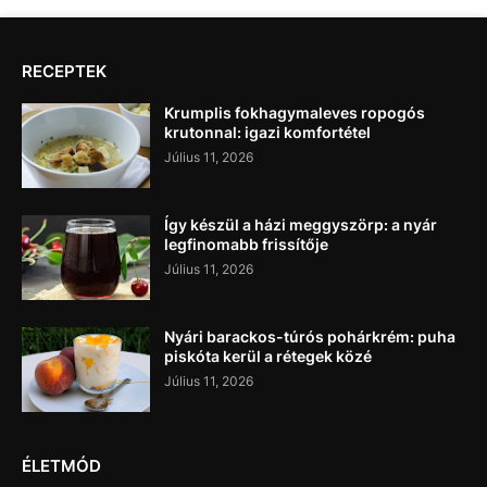
RECEPTEK
Krumplis fokhagymaleves ropogós
krutonnal: igazi komfortétel
Július 11, 2026
Így készül a házi meggyszörp: a nyár
legfinomabb frissítője
Július 11, 2026
Nyári barackos-túrós pohárkrém: puha
piskóta kerül a rétegek közé
Július 11, 2026
ÉLETMÓD