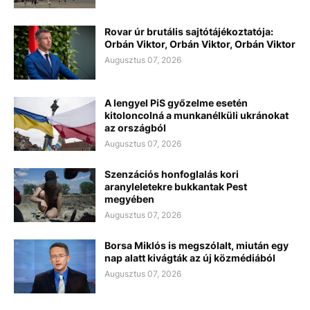
Rovar úr brutális sajtótájékoztatója:
Orbán Viktor, Orbán Viktor, Orbán Viktor
Augusztus 07, 2026
A lengyel PiS győzelme esetén
kitoloncolná a munkanélküli ukránokat
az országból
Augusztus 07, 2026
Szenzációs honfoglalás kori
aranyleletekre bukkantak Pest
megyében
Augusztus 07, 2026
Borsa Miklós is megszólalt, miután egy
nap alatt kivágták az új közmédiából
Augusztus 07, 2026