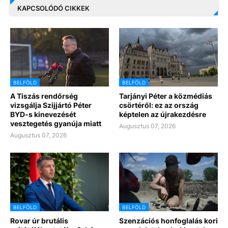
KAPCSOLÓDÓ CIKKEK
BELFÖLD
BELFÖLD
A Tiszás rendőrség
Tarjányi Péter a közmédiás
vizsgálja Szijjártó Péter
csörtéről: ez az ország
BYD-s kinevezését
képtelen az újrakezdésre
vesztegetés gyanúja miatt
Augusztus 07, 2026
Augusztus 07, 2026
BELFÖLD
BELFÖLD
Rovar úr brutális
Szenzációs honfoglalás kori