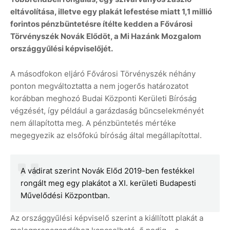
eltávolítása, illetve egy plakát lefestése miatt 1,1 millió
forintos pénzbüntetésre ítélte kedden a Fővárosi
Törvényszék Novák Elődöt, a Mi Hazánk Mozgalom
országgyűlési képviselőjét.
A másodfokon eljáró Fővárosi Törvényszék néhány
ponton megváltoztatta a nem jogerős határozatot
korábban meghozó Budai Központi Kerületi Bíróság
végzését, így például a garázdaság bűncselekményét
nem állapította meg. A pénzbüntetés mértéke
megegyezik az elsőfokú bíróság által megállapítottal.
A vádirat szerint Novák Előd 2019-ben festékkel
rongált meg egy plakátot a XI. kerületi Budapesti
Művelődési Központban.
Az országgyűlési képviselő szerint a kiállított plakát a