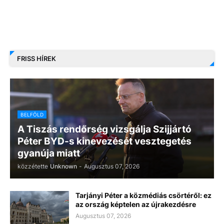
FRISS HÍREK
BELFÖLD
A Tiszás rendőrség vizsgálja Szijjártó
Péter BYD-s kinevezését vesztegetés
gyanúja miatt
közzétette
Unknown
-
Augusztus 07, 2026
Tarjányi Péter a közmédiás csörtéről: ez
az ország képtelen az újrakezdésre
Augusztus 07, 2026