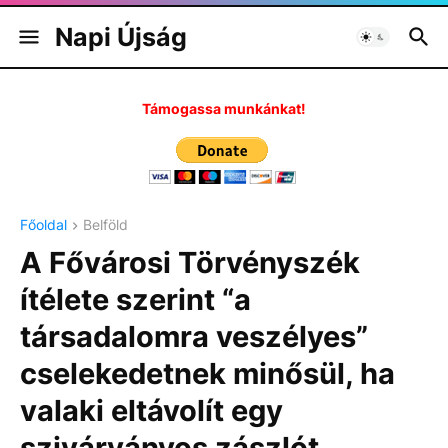
Napi Újság
Támogassa munkánkat!
Főoldal
Belföld
A Fővárosi Törvényszék
ítélete szerint “a
társadalomra veszélyes”
cselekedetnek minősül, ha
valaki eltávolít egy
szivárványos zászlót