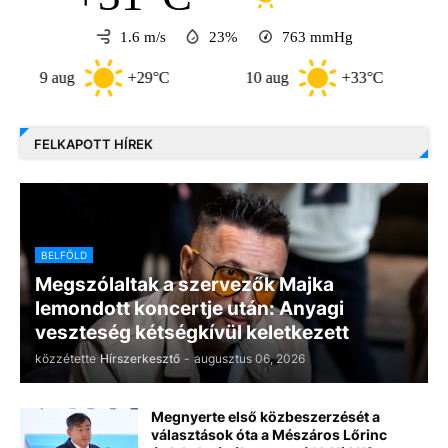
1.6 m/s
23%
763
mmHg
 aug
+29°C
10 aug
+33°C
11 aug
FELKAPOTT HÍREK
BELFÖLD
Megszólaltak a szervezők Majka
lemondott koncertje után: Anyagi
veszteség kétségkívül keletkezett
közzétette
Hírszerkesztő
-
augusztus 06, 2026
Megnyerte első közbeszerzését a
választások óta a Mészáros Lőrinc