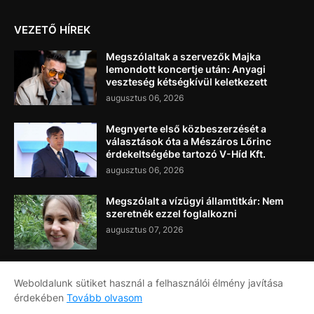
VEZETŐ HÍREK
Megszólaltak a szervezők Majka
lemondott koncertje után: Anyagi
veszteség kétségkívül keletkezett
augusztus 06, 2026
Megnyerte első közbeszerzését a
választások óta a Mészáros Lőrinc
érdekeltségébe tartozó V-Híd Kft.
augusztus 06, 2026
Megszólalt a vízügyi államtitkár: Nem
szeretnék ezzel foglalkozni
augusztus 07, 2026
Weboldalunk sütiket használ a felhasználói élmény javítása
érdekében
Tovább olvasom
Címlap
Rólunk
Kapcsolat