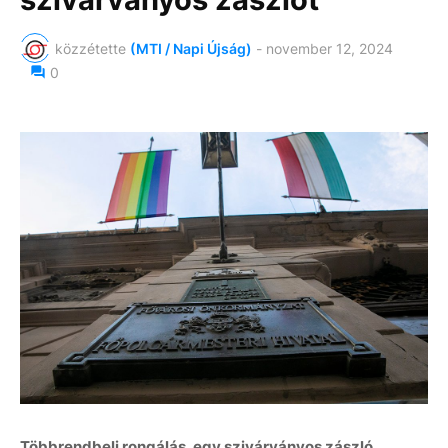
közzétette
(MTI / Napi Újság)
-
november 12, 2024
0
Többrendbeli rongálás, egy szivárványos zászló