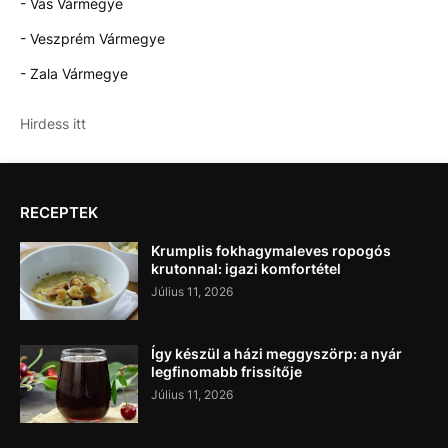
- Vas Vármegye
- Veszprém Vármegye
- Zala Vármegye
Hirdess itt
RECEPTEK
Krumplis fokhagymaleves ropogós
krutonnal: igazi komfortétel
Július 11, 2026
Így készül a házi meggyszörp: a nyár
legfinomabb frissítője
Július 11, 2026