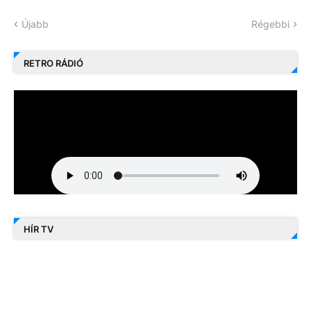
Újabb
Régebbi
RETRO RÁDIÓ
HÍR TV