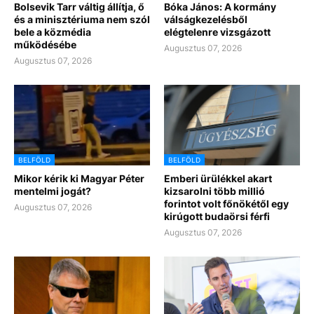
Bolsevik Tarr váltig állítja, ő
Bóka János: A kormány
és a minisztériuma nem szól
válságkezelésből
bele a közmédia
elégtelenre vizsgázott
működésébe
Augusztus 07, 2026
Augusztus 07, 2026
BELFÖLD
BELFÖLD
Mikor kérik ki Magyar Péter
Emberi ürülékkel akart
mentelmi jogát?
kizsarolni több millió
forintot volt főnökétől egy
Augusztus 07, 2026
kirúgott budaörsi férfi
Augusztus 07, 2026