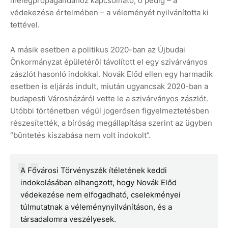
melegpropagandához kapcsolható, ő pedig – a
védekezése értelmében – a véleményét nyilvánította ki
tettével.
A másik esetben a politikus 2020-ban az Újbudai
Önkormányzat épületéről távolított el egy szivárványos
zászlót hasonló indokkal. Novák Előd ellen egy harmadik
esetben is eljárás indult, miután ugyancsak 2020-ban a
budapesti Városházáról vette le a szivárványos zászlót.
Utóbbi történetben végül jogerősen figyelmeztetésben
részesítették, a bíróság megállapítása szerint az ügyben
“büntetés kiszabása nem volt indokolt”.
A Fővárosi Törvényszék ítéletének keddi
indokolásában elhangzott, hogy Novák Előd
védekezése nem elfogadható, cselekményei
túlmutatnak a véleménynyilvánításon, és a
társadalomra veszélyesek.