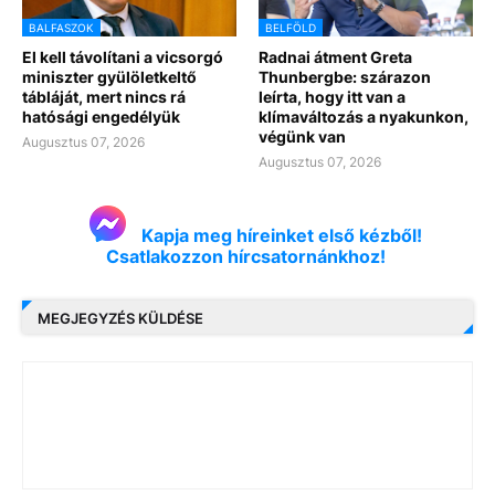
BALFASZOK
BELFÖLD
El kell távolítani a vicsorgó
Radnai átment Greta
miniszter gyülöletkeltő
Thunbergbe: szárazon
tábláját, mert nincs rá
leírta, hogy itt van a
hatósági engedélyük
klímaváltozás a nyakunkon,
végünk van
Augusztus 07, 2026
Augusztus 07, 2026
Kapja meg híreinket első kézből!
Csatlakozzon hírcsatornánkhoz!
MEGJEGYZÉS KÜLDÉSE