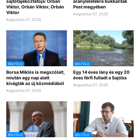
sajtótájékoztatója: Orbán
aranyleletekre bukkantak
Viktor, Orbán Viktor, Orbán
Pest megyében
Viktor
Augusztus 07, 2026
Augusztus 07, 2026
BELFÖLD
BELFÖLD
Borsa Miklós is megszólalt,
Egy 14 éves lány és egy 20
miután egy nap alatt
éves férfi fulladt a Sajóba
kivágták az új közmédiából
Augusztus 07, 2026
Augusztus 07, 2026
BELFÖLD
BELFÖLD