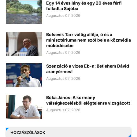
Egy 14 éves lány és egy 20 éves férfi
fulladt a Sajóba
Augusztus 07, 2026
Bolsevik Tarr váltig állítja, ő és a
minisztériuma nem szól bele a közmédia
működésébe
Augusztus 07, 2026
Szenzáció a vizes Eb-n: Betlehem Dávid
aranyérmes!
Augusztus 07, 2026
Bóka János: A kormány
válságkezelésből elégtelenre vizsgázott
Augusztus 07, 2026
HOZZÁSZÓLÁSOK