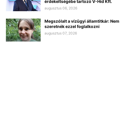
érdekeltségébe tartozó V-Híd Kft.
augusztus 06, 2026
Megszólalt a vízügyi államtitkár: Nem
szeretnék ezzel foglalkozni
augusztus 07, 2026