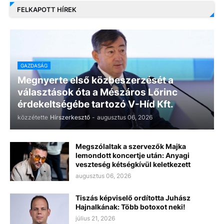
FELKAPOTT HÍREK
GAZDASÁG
Megnyerte első közbeszerzését a
választások óta a Mészáros Lőrinc
érdekeltségébe tartozó V-Híd Kft.
közzétette
Hírszerkesztő
-
augusztus 06, 2026
Megszólaltak a szervezők Majka
lemondott koncertje után: Anyagi
veszteség kétségkívül keletkezett
augusztus 06, 2026
Tiszás képviselő ordította Juhász
Hajnalkának: Több botoxot neki!
július 21, 2026