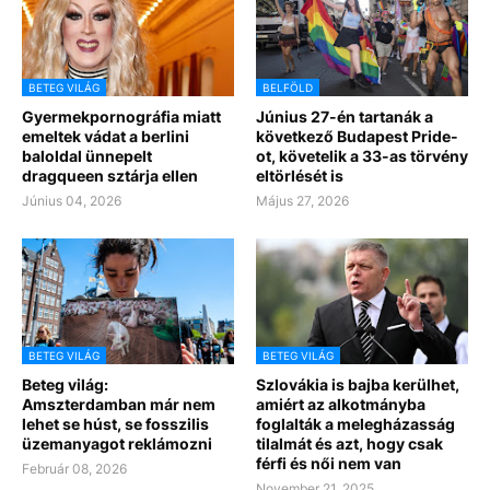
BETEG VILÁG
BELFÖLD
Gyermekpornográfia miatt
Június 27-én tartanák a
emeltek vádat a berlini
következő Budapest Pride-
baloldal ünnepelt
ot, követelik a 33-as törvény
dragqueen sztárja ellen
eltörlését is
Június 04, 2026
Május 27, 2026
BETEG VILÁG
BETEG VILÁG
Beteg világ:
Szlovákia is bajba kerülhet,
Amszterdamban már nem
amiért az alkotmányba
lehet se húst, se fosszilis
foglalták a melegházasság
üzemanyagot reklámozni
tilalmát és azt, hogy csak
férfi és női nem van
Február 08, 2026
November 21, 2025