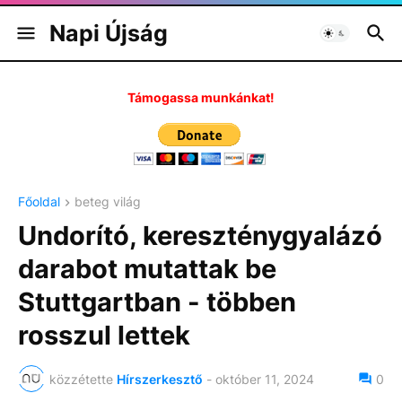
Napi Újság
Támogassa munkánkat!
Főoldal
beteg világ
Undorító, kereszténygyalázó
darabot mutattak be
Stuttgartban - többen
rosszul lettek
közzétette
Hírszerkesztő
-
október 11, 2024
0