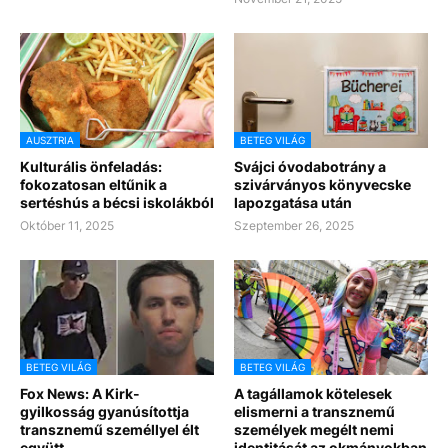
AUSZTRIA
BETEG VILÁG
Kulturális önfeladás:
Svájci óvodabotrány a
fokozatosan eltűnik a
szivárványos könyvecske
sertéshús a bécsi iskolákból
lapozgatása után
Október 11, 2025
Szeptember 26, 2025
BETEG VILÁG
BETEG VILÁG
Fox News: A Kirk-
A tagállamok kötelesek
gyilkosság gyanúsítottja
elismerni a transznemű
transznemű személlyel élt
személyek megélt nemi
együtt
identitását az okmányokban