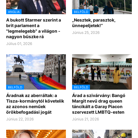
ANGLIA
BELFÖLD
A bukott Starmer szerint a
„Nesztek, parasztok,
brit parlament a
ünnepeljetek!”
"legmelegebb" a világon -
Június 25, 2026
nagyon büszke rá
Július 01, 2026
BELFÖLD
BELFÖLD
Áradnak az aberráltak: a
Árad a szivárvány: Bangó
Tisza-kormánytól követelik
Margit nevű drag queen
az azonos neműek
táncikált a Garay Piacon
örökbefogadási jogát
szervezett LMBTQ-esten
Június 22, 2026
Június 21, 2026