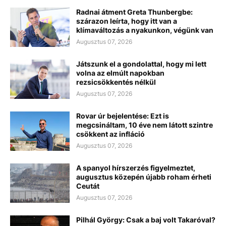
Radnai átment Greta Thunbergbe:
szárazon leírta, hogy itt van a
klímaváltozás a nyakunkon, végünk van
Augusztus 07, 2026
Játszunk el a gondolattal, hogy mi lett
volna az elmúlt napokban
rezsicsökkentés nélkül
Augusztus 07, 2026
Rovar úr bejelentése: Ezt is
megcsináltam, 10 éve nem látott szintre
csökkent az infláció
Augusztus 07, 2026
A spanyol hírszerzés figyelmeztet,
augusztus közepén újabb roham érheti
Ceutát
Augusztus 07, 2026
Pilhál György: Csak a baj volt Takaróval?