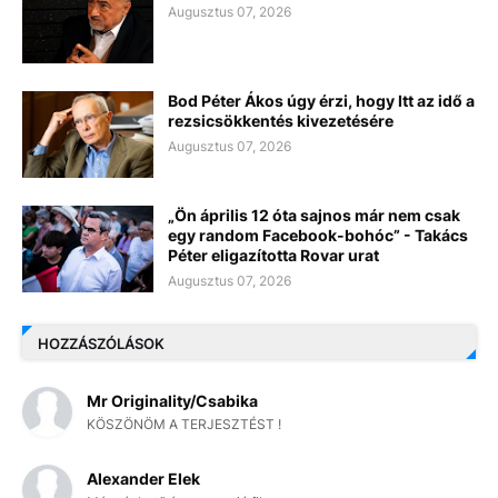
Augusztus 07, 2026
Bod Péter Ákos úgy érzi, hogy Itt az idő a
rezsicsökkentés kivezetésére
Augusztus 07, 2026
„Ön április 12 óta sajnos már nem csak
egy random Facebook-bohóc” - Takács
Péter eligazította Rovar urat
Augusztus 07, 2026
HOZZÁSZÓLÁSOK
Mr Originality/Csabika
KÖSZÖNÖM A TERJESZTÉST !
Alexander Elek