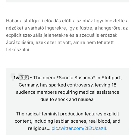
Habár a stuttgarti előadás előtt a színház figyelmeztette a
nézőket a várható ingerekre, így a füstre, a hangerőre, az
explicit szexuális jelenetekre és a szexuális erőszak
ábrázolására, ezek szerint volt, amire nem lehetett
felkészülni.
❗️🔥🇩🇪 - The opera *Sancta Susanna* in Stuttgart,
Germany, has sparked controversy, leaving 18
audience members requiring medical assistance
due to shock and nausea.
The radical-feminist production features explicit
content, including lesbian scenes, real blood, and
religious…
pic.twitter.com/2lEtUcaXlL