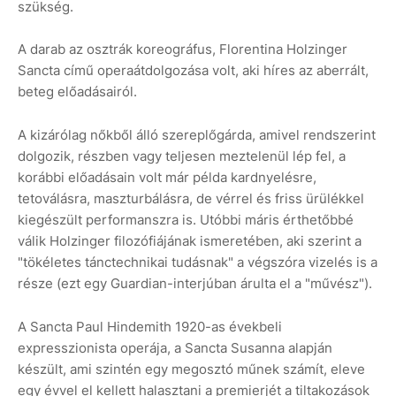
szükség.
A darab az osztrák koreográfus, Florentina Holzinger
Sancta című operaátdolgozása volt, aki híres az aberrált,
beteg előadásairól.
A kizárólag nőkből álló szereplőgárda, amivel rendszerint
dolgozik, részben vagy teljesen meztelenül lép fel, a
korábbi előadásain volt már példa kardnyelésre,
tetoválásra, maszturbálásra, de vérrel és friss ürülékkel
kiegészült performanszra is. Utóbbi máris érthetőbbé
válik Holzinger filozófiájának ismeretében, aki szerint a
"tökéletes tánctechnikai tudásnak" a végszóra vizelés is a
része (ezt egy Guardian-interjúban árulta el a "művész").
A Sancta Paul Hindemith 1920-as évekbeli
expresszionista operája, a Sancta Susanna alapján
készült, ami szintén egy megosztó műnek számít, eleve
egy évvel el kellett halasztani a premierjét a tiltakozások