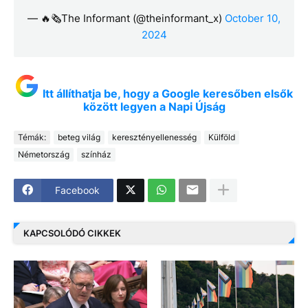
— 🔥🗞The Informant (@theinformant_x)
October 10,
2024
Itt állíthatja be, hogy a Google keresőben elsők
között legyen a Napi Újság
Témák:
beteg világ
keresztényellenesség
Külföld
Németország
színház
Facebook
KAPCSOLÓDÓ CIKKEK