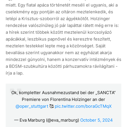
miatt. Egy fiatal apáca történetét meséli el ugyanis, aki a
cselekmény egy pontján az oltáron meztelenkedik, és
letépi a Krisztus-szoborról az ágyékkötőt. Holzinger
rendezése valószínűleg jó pár lapáttal rátett még erre is:
a hírek szerint többek között meztelenül korcsolyázó
apácákkal, leszbikus papnővel és keresztre feszített,
meztelen testekkel lepte meg a közönséget. Saját
bevallása szerint ugyanakkor nem az egyházat akarja
mindezzel gúnyolni, hanem a konzervatív intézmények és
a BDSM-szubkultúra közötti párhuzamokra rávilágítani -
írja a lap.
Ok, kompletter Ausnahmezustand bei der „SANCTA“
Premiere von Florentina Holzinger an der
@oper_stuttgart
🥰
pic.twitter.com/boraGcTMqX
— Eva Marburg (@eva_marburg)
October 5, 2024