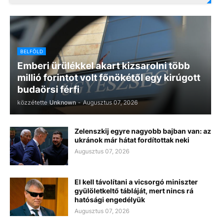
BELFÖLD
Emberi ürülékkel akart kizsarolni több
millió forintot volt főnökétől egy kirúgott
budaörsi férfi
közzétette
Unknown
-
Augusztus 07, 2026
Zelenszkij egyre nagyobb bajban van: az
ukránok már hátat fordítottak neki
Augusztus 07, 2026
El kell távolítani a vicsorgó miniszter
gyülöletkeltő tábláját, mert nincs rá
hatósági engedélyük
Augusztus 07, 2026