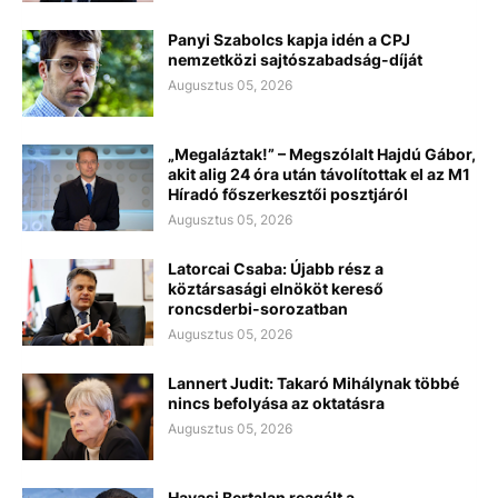
Panyi Szabolcs kapja idén a CPJ
nemzetközi sajtószabadság-díját
Augusztus 05, 2026
„Megaláztak!” – Megszólalt Hajdú Gábor,
akit alig 24 óra után távolítottak el az M1
Híradó főszerkesztői posztjáról
Augusztus 05, 2026
Latorcai Csaba: Újabb rész a
köztársasági elnököt kereső
roncsderbi-sorozatban
Augusztus 05, 2026
Lannert Judit: Takaró Mihálynak többé
nincs befolyása az oktatásra
Augusztus 05, 2026
Havasi Bertalan reagált a