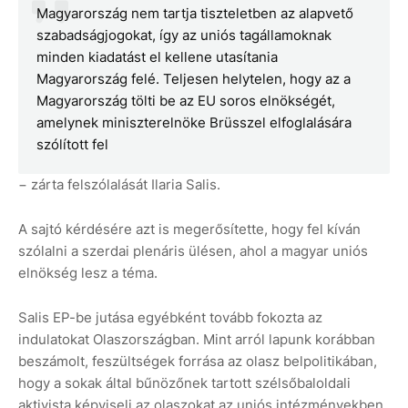
Magyarország nem tartja tiszteletben az alapvető
szabadságjogokat, így az uniós tagállamoknak
minden kiadatást el kellene utasítania
Magyarország felé. Teljesen helytelen, hogy az a
Magyarország tölti be az EU soros elnökségét,
amelynek miniszterelnöke Brüsszel elfoglalására
szólított fel
− zárta felszólalását Ilaria Salis.
A sajtó kérdésére azt is megerősítette, hogy fel kíván
szólalni a szerdai plenáris ülésen, ahol a magyar uniós
elnökség lesz a téma.
Salis EP-be jutása egyébként tovább fokozta az
indulatokat Olaszországban. Mint arról lapunk korábban
beszámolt, feszültségek forrása az olasz belpolitikában,
hogy a sokak által bűnözőnek tartott szélsőbaloldali
aktivista képviseli az olaszokat az uniós intézményekben.