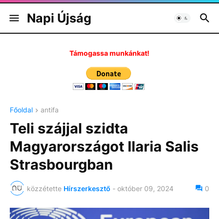
Napi Újság
Támogassa munkánkat!
Főoldal
antifa
Teli szájjal szidta
Magyarországot Ilaria Salis
Strasbourgban
közzétette
Hírszerkesztő
-
október 09, 2024
0