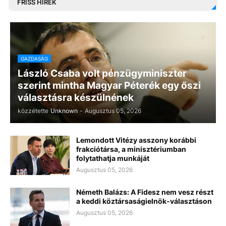
FRISS HÍREK
GAZDASÁG
László Csaba volt pénzügyminiszter
szerint mintha Magyar Péterék egy őszi
választásra készülnének
közzétette
Unknown
-
Augusztus 05, 2026
Lemondott Vitézy asszony korábbi
frakciótársa, a minisztériumban
folytathatja munkáját
Augusztus 05, 2026
Németh Balázs: A Fidesz nem vesz részt
a keddi köztársaságielnök-választáson
Augusztus 05, 2026