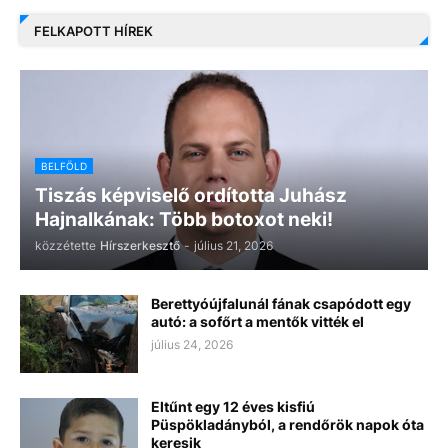
FELKAPOTT HÍREK
BELFÖLD
Tiszás képviselő ordította Juhász
Hajnalkának: Több botoxot neki!
közzétette
Hírszerkesztő
-
július 21, 2026
Berettyóújfalunál fának csapódott egy
autó: a sofőrt a mentők vitték el
július 24, 2026
Eltűnt egy 12 éves kisfiú
Püspökladányból, a rendőrök napok óta
keresik