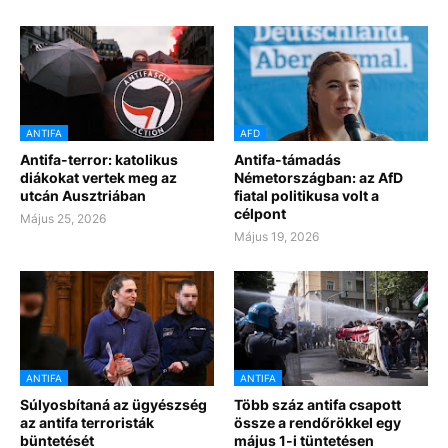
ANTIFA
AFD
Antifa-terror: katolikus
Antifa-támadás
diákokat vertek meg az
Németországban: az AfD
utcán Ausztriában
fiatal politikusa volt a
célpont
Május 25, 2026
Május 19, 2026
ANTIFA
ANTIFA
Súlyosbítaná az ügyészség
Több száz antifa csapott
az antifa terroristák
össze a rendőrökkel egy
büntetését
május 1-i tüntetésen