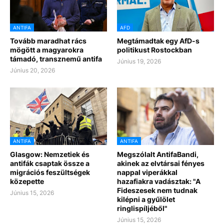
ANTIFA
AFD
Tovább maradhat rács
Megtámadtak egy AfD-s
mögött a magyarokra
politikust Rostockban
támadó, transznemű antifa
Június 19, 2026
Június 20, 2026
ANTIFA
ANTIFA
Glasgow: Nemzetiek és
Megszólalt AntifaBandi,
antifák csaptak össze a
akinek az elvtársai fényes
migrációs feszültségek
nappal viperákkal
közepette
hazafiakra vadásztak: "A
Fideszesek nem tudnak
Június 15, 2026
kilépni a gyűlölet
ringlispíljéből"
Június 15, 2026