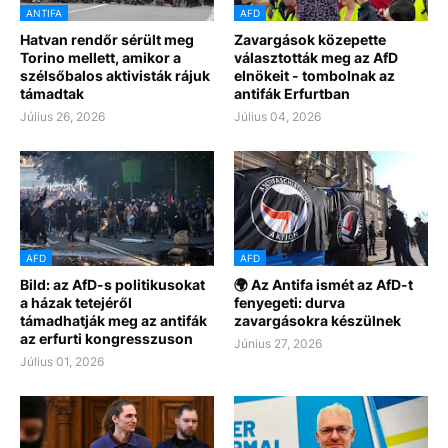
ANTIFA
AFD
Hatvan rendőr sérült meg
Zavargások közepette
Torino mellett, amikor a
választották meg az AfD
szélsőbalos aktivisták rájuk
elnökeit - tombolnak az
támadtak
antifák Erfurtban
Július 26, 2026
Július 04, 2026
AFD
AFD
Bild: az AfD-s politikusokat
🌍 Az Antifa ismét az AfD-t
a házak tetejéről
fenyegeti: durva
támadhatják meg az antifák
zavargásokra készülnek
az erfurti kongresszuson
Június 27, 2026
Július 01, 2026