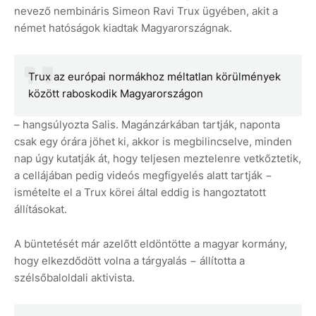
nevező nembináris Simeon Ravi Trux ügyében, akit a
német hatóságok kiadtak Magyarországnak.
Trux az európai normákhoz méltatlan körülmények
között raboskodik Magyarországon
– hangsúlyozta Salis. Magánzárkában tartják, naponta
csak egy órára jöhet ki, akkor is megbilincselve, minden
nap úgy kutatják át, hogy teljesen meztelenre vetkőztetik,
a cellájában pedig videós megfigyelés alatt tartják −
ismételte el a Trux körei által eddig is hangoztatott
állításokat.
A büntetését már azelőtt eldöntötte a magyar kormány,
hogy elkezdődött volna a tárgyalás − állította a
szélsőbaloldali aktivista.