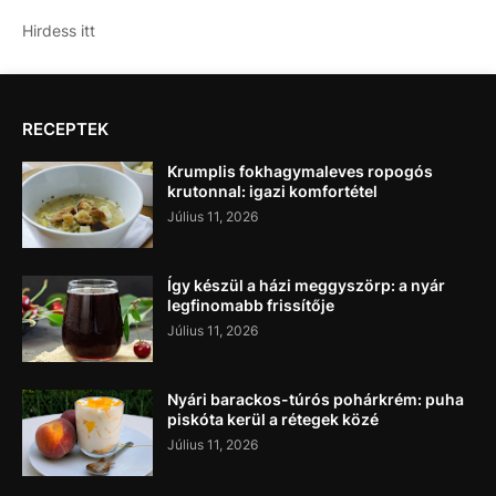
Hirdess itt
RECEPTEK
Krumplis fokhagymaleves ropogós
krutonnal: igazi komfortétel
Július 11, 2026
Így készül a házi meggyszörp: a nyár
legfinomabb frissítője
Július 11, 2026
Nyári barackos-túrós pohárkrém: puha
piskóta kerül a rétegek közé
Július 11, 2026