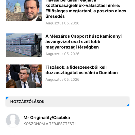
köztársaságielnök-választás hírére:
Fölösleges megtartani, a poszton nincs
üresedés
Augusztus 05, 2026
A Mészáros Csoport húsz kamionnyi
ásványvizet oszt szét több
magyarországi térségben
Augusztus 05, 2026
Tiszások: a fideszesekből kell
duzzasztógátat csinálni a Dunában
Augusztus 05, 2026
HOZZÁSZÓLÁSOK
Mr Originality/Csabika
KÖSZÖNÖM A TERJESZTÉST !