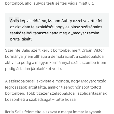
börtönből, ahol súlyos testi sértés vádja miatt ült.
Salis képviselőtársa, Manon Aubry azzal vezette fel
az aktivista felszólalását, hogy az olasz szélsőbalos
testközelből tapasztalhatta meg a „magyar rezsim
brutalitását”.
Szerinte Salis azért került börtönbe, mert Orbán Viktor
kormánya „nem állhatja a demokráciát”, a szélsőbaloldali
aktivista pedig a magyar kormánnyal szállt szembe (nem
pedig ártatlan járókelőket vert).
A szélsőbaloldali aktivista elmondta, hogy Magyarország
legrosszabb arcát látta, amikor tizenöt hónapot töltött
börtönben. Több tízezer szélsőbaloldali szolidaritásának
köszönheti a szabadságát – tette hozzá.
Ilaria Salis felemelte a szavát a magát immár Mayának