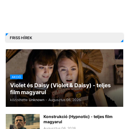
FRISS HÍREK
AKCIÓ
Violet és Daisy (Violet & Daisy) - teljes
film magyarul
közzétette
Unknown
-
Augusztus 06, 2026
Konstrukció (Hypnotic) - teljes film
magyarul
Augusztus 06, 2026