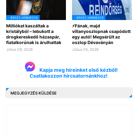
- BÉKÉS VÁRMEGYE
- BÉKÉS VÁRMEGYE
Milliókat kaszáltak a
⚡Fának, majd
kristályból – lebukott a
villanyoszlopnak csapódott
drogkereskedő házaspár,
egy autó! Megsérült az
fiatalkorúnak is árulhattak
oszlop Dévaványán
Július 09, 2026
Július 05, 2026
Kapja meg híreinket első kézből!
Csatlakozzon hírcsatornánkhoz!
MEGJEGYZÉS KÜLDÉSE