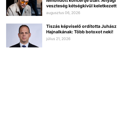
lemondott koncertje után: Anyagi
veszteség kétségkívül keletkezett
augusztus 06, 2026
Tiszás képviselő ordította Juhász
Hajnalkának: Több botoxot neki!
július 21, 2026