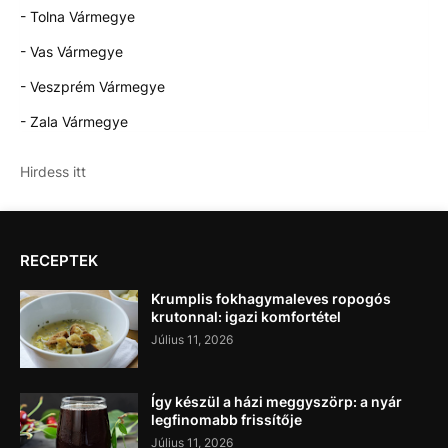
- Tolna Vármegye
- Vas Vármegye
- Veszprém Vármegye
- Zala Vármegye
Hirdess itt
RECEPTEK
Krumplis fokhagymaleves ropogós
krutonnal: igazi komfortétel
Július 11, 2026
Így készül a házi meggyszörp: a nyár
legfinomabb frissítője
Július 11, 2026