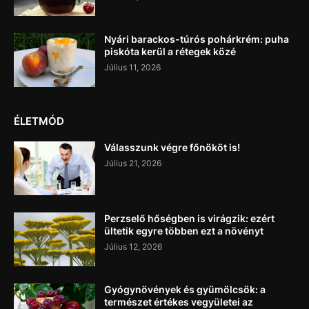
Nyári barackos-túrós pohárkrém: puha
piskóta kerül a rétegek közé
Július 11, 2026
ÉLETMÓD
Válasszunk végre főnököt is!
Július 21, 2026
Perzselő hőségben is virágzik: ezért
ültetik egyre többen ezt a növényt
Július 12, 2026
Gyógynövények és gyümölcsök: a
természet értékes vegyületei az