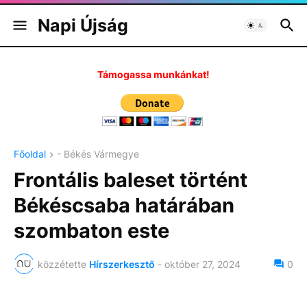
Napi Újság
Támogassa munkánkat!
Főoldal
- Békés Vármegye
Frontális baleset történt
Békéscsaba határában
szombaton este
közzétette
Hírszerkesztő
-
október 27, 2024
0