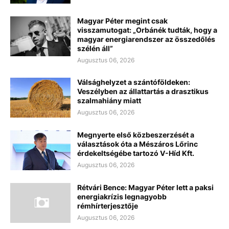
Magyar Péter megint csak
visszamutogat: „Orbánék tudták, hogy a
magyar energiarendszer az összedőlés
szélén áll”
Augusztus 06, 2026
Válsághelyzet a szántóföldeken:
Veszélyben az állattartás a drasztikus
szalmahiány miatt
Augusztus 06, 2026
Megnyerte első közbeszerzését a
választások óta a Mészáros Lőrinc
érdekeltségébe tartozó V-Híd Kft.
Augusztus 06, 2026
Rétvári Bence: Magyar Péter lett a paksi
energiakrízis legnagyobb
rémhírterjesztője
Augusztus 06, 2026