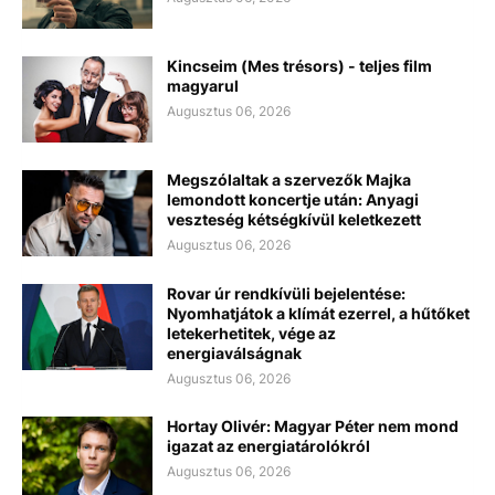
Kincseim (Mes trésors) - teljes film
magyarul
Augusztus 06, 2026
Megszólaltak a szervezők Majka
lemondott koncertje után: Anyagi
veszteség kétségkívül keletkezett
Augusztus 06, 2026
Rovar úr rendkívüli bejelentése:
Nyomhatjátok a klímát ezerrel, a hűtőket
letekerhetitek, vége az
energiaválságnak
Augusztus 06, 2026
Hortay Olivér: Magyar Péter nem mond
igazat az energiatárolókról
Augusztus 06, 2026