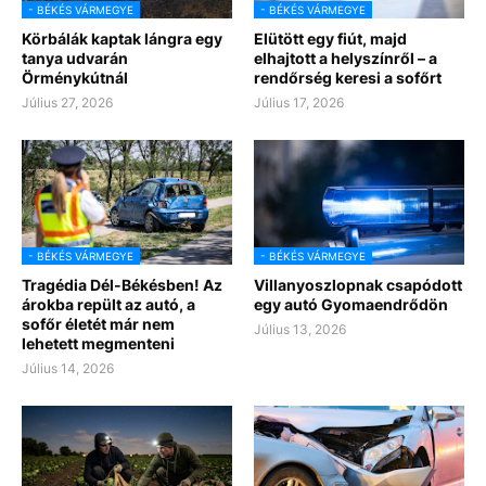
- BÉKÉS VÁRMEGYE
- BÉKÉS VÁRMEGYE
Körbálák kaptak lángra egy
Elütött egy fiút, majd
tanya udvarán
elhajtott a helyszínről – a
Örménykútnál
rendőrség keresi a sofőrt
Július 27, 2026
Július 17, 2026
- BÉKÉS VÁRMEGYE
- BÉKÉS VÁRMEGYE
Tragédia Dél-Békésben! Az
Villanyoszlopnak csapódott
árokba repült az autó, a
egy autó Gyomaendrődön
sofőr életét már nem
Július 13, 2026
lehetett megmenteni
Július 14, 2026