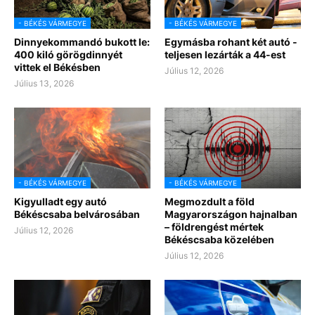
- BÉKÉS VÁRMEGYE
- BÉKÉS VÁRMEGYE
Dinnyekommandó bukott le:
Egymásba rohant két autó -
400 kiló görögdinnyét
teljesen lezárták a 44-est
vittek el Békésben
Július 12, 2026
Július 13, 2026
- BÉKÉS VÁRMEGYE
- BÉKÉS VÁRMEGYE
Kigyulladt egy autó
Megmozdult a föld
Békéscsaba belvárosában
Magyarországon hajnalban
– földrengést mértek
Július 12, 2026
Békéscsaba közelében
Július 12, 2026