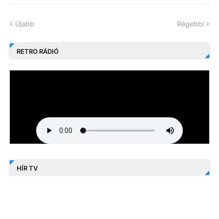
Újabb
Régebbi
RETRO RÁDIÓ
HÍR TV