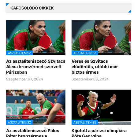
KAPCSOLÓDÓ CIKKEK
ASZTALITENISZ
ASZTALITENISZ
Az asztaliteniszező Szvitacs
Veres és Szvitacs
Alexa bronzérmet szerzett
elődöntős, utóbbi már
Párizsban
biztos érmes
Szeptember 07, 2024
Szeptember 06, 2024
ASZTALITENISZ
ASZTALITENISZ
Az asztaliteniszező Pálos
Kijutott a párizsi olimpiára
Péter bronzérmes a
Póta Georgina