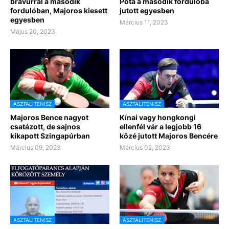
bravúrral a második
Póta a második fordulóba
fordulóban, Majoros kiesett
jutott egyesben
egyesben
Március 11, 2023
Május 20, 2023
ASZTALITENISZ
ASZTALITENISZ
Majoros Bence nagyot
Kínai vagy hongkongi
csatázott, de sajnos
ellenfél vár a legjobb 16
kikapott Szingapúrban
közé jutott Majoros Bencére
Március 09, 2023
Március 02, 2023
ASZTALITENISZ
ASZTALITENISZ