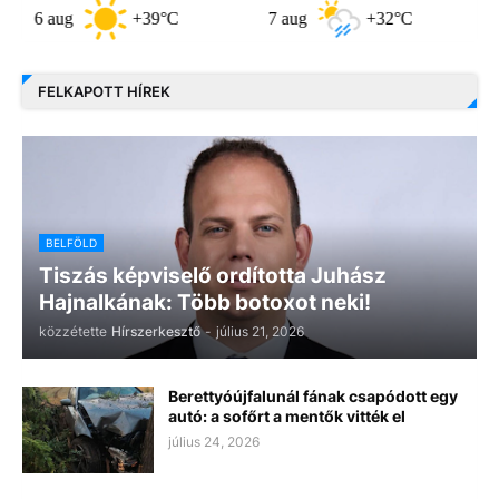
 aug
+39°C
7 aug
+32°C
8 aug
FELKAPOTT HÍREK
BELFÖLD
Tiszás képviselő ordította Juhász
Hajnalkának: Több botoxot neki!
közzétette
Hírszerkesztő
-
július 21, 2026
Berettyóújfalunál fának csapódott egy
autó: a sofőrt a mentők vitték el
július 24, 2026