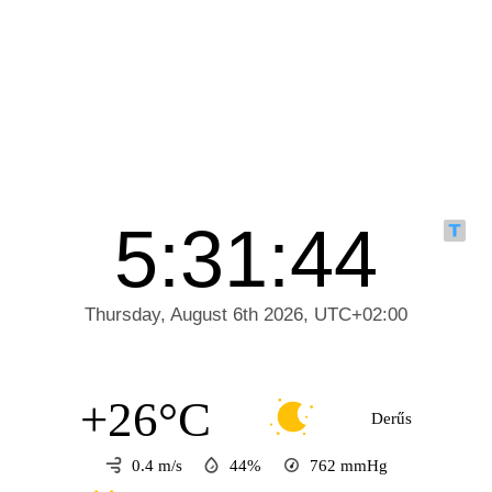
+26°C
Derűs
0.4 m/s
44%
762
mmHg