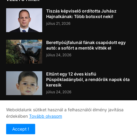
Tiszás képviselő ordította Juhász
Hajnalkának: Több botoxot neki!
július 21, 2026
Berettyóújfalunál fának csapódott egy
autó: a sofőrt a mentők vitték el
július 24, 2026
Eltűnt egy 12 éves kisfiú
Püspökladányból, a rendőrök napok óta
keresik
július 24, 2026
Weboldalunk sütiket használ a felhasználói élmény javítása
érdekében
Tovább olvasom
Címlap
Rólunk
Kapcsolat
Accept !
Copyright ©
2026
Napi Újság