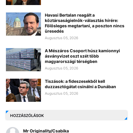
Havasi Bertalan reagált a
köztársaságielnök-választás hírére:
Fölösleges megtartani, a poszton nincs
üresedés
Augusztus 05, 2026
A Mészáros Csoport húsz kamionnyi
ásványvizet oszt szét több
magyarországi térségben
Augusztus 05, 2026
Tiszások: a fideszesekből kell
duzzasztógátat csinálni a Dunában
Augusztus 05, 2026
HOZZÁSZÓLÁSOK
Mr Originality/Csabika