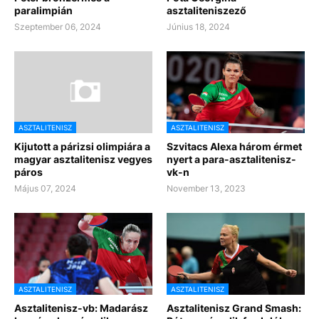
paralimpián
asztaliteniszező
Szeptember 06, 2024
Június 18, 2024
ASZTALITENISZ
ASZTALITENISZ
Kijutott a párizsi olimpiára a
Szvitacs Alexa három érmet
magyar asztalitenisz vegyes
nyert a para-asztalitenisz-
páros
vk-n
Május 07, 2024
November 13, 2023
ASZTALITENISZ
ASZTALITENISZ
Asztalitenisz-vb: Madarász
Asztalitenisz Grand Smash: