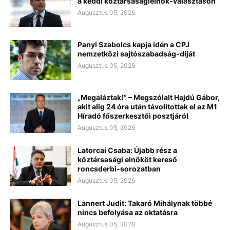
a keddi köztársaságielnök-választáson
Augusztus 05, 2026
Panyi Szabolcs kapja idén a CPJ
nemzetközi sajtószabadság-díját
Augusztus 05, 2026
„Megaláztak!” – Megszólalt Hajdú Gábor,
akit alig 24 óra után távolítottak el az M1
Híradó főszerkesztői posztjáról
Augusztus 05, 2026
Latorcai Csaba: Újabb rész a
köztársasági elnököt kereső
roncsderbi-sorozatban
Augusztus 05, 2026
Lannert Judit: Takaró Mihálynak többé
nincs befolyása az oktatásra
Augusztus 05, 2026