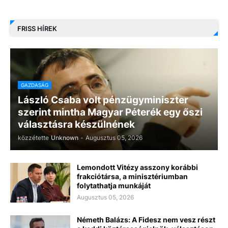
FRISS HÍREK
GAZDASÁG
László Csaba volt pénzügyminiszter
szerint mintha Magyar Péterék egy őszi
választásra készülnének
közzétette
Unknown
-
Augusztus 05, 2026
Lemondott Vitézy asszony korábbi
frakciótársa, a minisztériumban
folytathatja munkáját
Augusztus 05, 2026
Németh Balázs: A Fidesz nem vesz részt