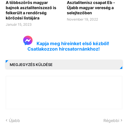
A többszörös magyar
Asztalitenisz csapat Eb -
bajnok asztaliteniszező is
Újabb magyar vereség a
felkerült a rendőrség
selejtezőben
körözési listájára
November 19, 2022
Január 15, 2023
Kapja meg híreinket első kézből!
Csatlakozzon hírcsatornánkhoz!
MEGJEGYZÉS KÜLDÉSE
Újabb
Régebbi