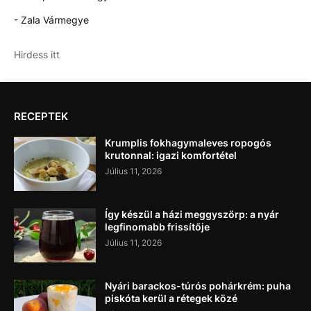
- Zala Vármegye
Hirdess itt
RECEPTEK
Krumplis fokhagymaleves ropogós
krutonnal: igazi komfortétel
Július 11, 2026
Így készül a házi meggyszörp: a nyár
legfinomabb frissítője
Július 11, 2026
Nyári barackos-túrós pohárkrém: puha
piskóta kerül a rétegek közé