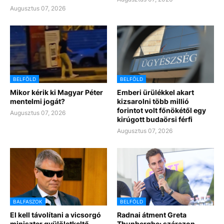
Augusztus 07, 2026
BELFÖLD
BELFÖLD
Mikor kérik ki Magyar Péter
Emberi ürülékkel akart
mentelmi jogát?
kizsarolni több millió
forintot volt főnökétől egy
Augusztus 07, 2026
kirúgott budaörsi férfi
Augusztus 07, 2026
BALFASZOK
BELFÖLD
El kell távolítani a vicsorgó
Radnai átment Greta
miniszter gyülöletkeltő
Thunbergbe: szárazon