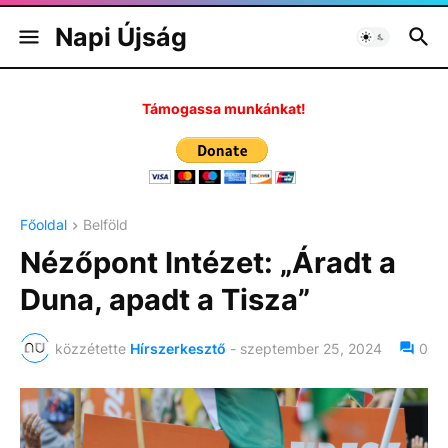
Napi Újság
Támogassa munkánkat!
Főoldal
Belföld
Nézőpont Intézet: „Áradt a
Duna, apadt a Tisza”
közzétette
Hírszerkesztő
-
szeptember 25, 2024
0