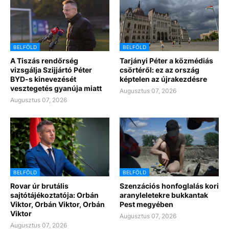
BELFÖLD
BELFÖLD
A Tiszás rendőrség
Tarjányi Péter a közmédiás
vizsgálja Szijjártó Péter
csörtéről: ez az ország
BYD-s kinevezését
képtelen az újrakezdésre
vesztegetés gyanúja miatt
Augusztus 07, 2026
Augusztus 07, 2026
BELFÖLD
BELFÖLD
Rovar úr brutális
Szenzációs honfoglalás kori
sajtótájékoztatója: Orbán
aranyleletekre bukkantak
Viktor, Orbán Viktor, Orbán
Pest megyében
Viktor
Augusztus 07, 2026
Augusztus 07, 2026