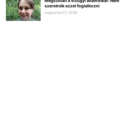
Megszólalt a vízügyi államtitkár: Nem
szeretnék ezzel foglalkozni
augusztus 07, 2026