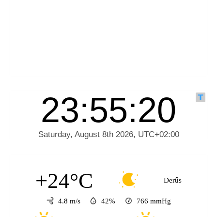
+24°C
Derűs
4.8 m/s
42%
766
mmHg