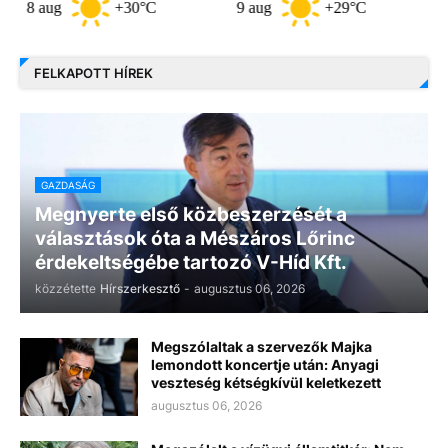
ug
+30°C
9 aug
+29°C
10 aug
FELKAPOTT HÍREK
GAZDASÁG
Megnyerte első közbeszerzését a
választások óta a Mészáros Lőrinc
érdekeltségébe tartozó V-Híd Kft.
közzétette
Hírszerkesztő
-
augusztus 06, 2026
Megszólaltak a szervezők Majka
lemondott koncertje után: Anyagi
veszteség kétségkívül keletkezett
augusztus 06, 2026