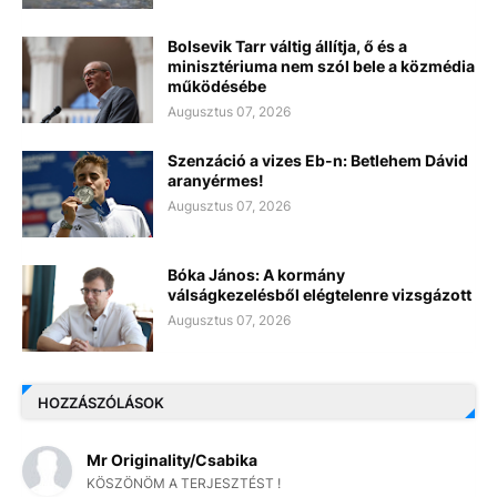
Bolsevik Tarr váltig állítja, ő és a
minisztériuma nem szól bele a közmédia
működésébe
Augusztus 07, 2026
Szenzáció a vizes Eb-n: Betlehem Dávid
aranyérmes!
Augusztus 07, 2026
Bóka János: A kormány
válságkezelésből elégtelenre vizsgázott
Augusztus 07, 2026
HOZZÁSZÓLÁSOK
Mr Originality/Csabika
KÖSZÖNÖM A TERJESZTÉST !