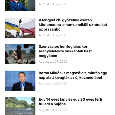
Augusztus 07, 2026
A lengyel PiS győzelme esetén
kitoloncolná a munkanélküli ukránokat
az országból
Augusztus 07, 2026
Szenzációs honfoglalás kori
aranyleletekre bukkantak Pest
megyében
Augusztus 07, 2026
Borsa Miklós is megszólalt, miután egy
nap alatt kivágták az új közmédiából
Augusztus 07, 2026
Egy 14 éves lány és egy 20 éves férfi
fulladt a Sajóba
Augusztus 07, 2026