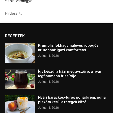
- Zala Vármegye
Hirdess itt
RECEPTEK
Krumplis fokhagymaleves ropogós
krutonnal: igazi komfortétel
Július 11, 2026
Így készül a házi meggyszörp: a nyár
legfinomabb frissítője
Július 11, 2026
Nyári barackos-túrós pohárkrém: puha
piskóta kerül a rétegek közé
Július 11, 2026