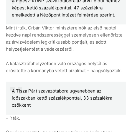
A Fidesz-KDNP szavazótábora az árvíz előtti héthez
képest kettő százalékponttal, 47 százalékra
emelkedett a Nézőpont Intézet felmérése szerint.
Mint írták, Orbán Viktor miniszterelnök az első naptól
kezdve napi rendszerességgel személyesen ellenőrizte
az árvízvédelem legkritikusabb pontjait, és adott
helyzetjelentést a védekezésről.
A katasztrófahelyzetben való országos helytállás
erősítette a kormányba vetett bizalmat – hangsúlyozták.
A Tisza Párt szavazótábora ugyanebben az
időszakban kettő százalékponttal, 33 százalékra
csökkent
– írták.