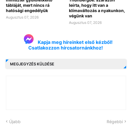
tábláját, mert nincs rá
leírta, hogy itt van a
hatósági engedélyük
klímaváltozás a nyakunkon,
végünk van
Augusztus 07, 2026
Augusztus 07, 2026
Kapja meg híreinket első kézből!
Csatlakozzon hírcsatornánkhoz!
MEGJEGYZÉS KÜLDÉSE
Újabb
Régebbi