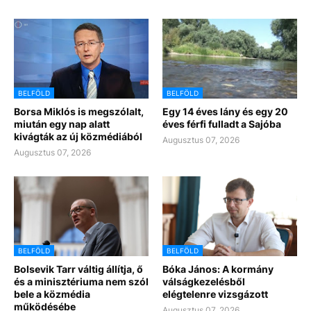
BELFÖLD
BELFÖLD
Borsa Miklós is megszólalt,
Egy 14 éves lány és egy 20
miután egy nap alatt
éves férfi fulladt a Sajóba
kivágták az új közmédiából
Augusztus 07, 2026
Augusztus 07, 2026
BELFÖLD
BELFÖLD
Bolsevik Tarr váltig állítja, ő
Bóka János: A kormány
és a minisztériuma nem szól
válságkezelésből
bele a közmédia
elégtelenre vizsgázott
működésébe
Augusztus 07, 2026