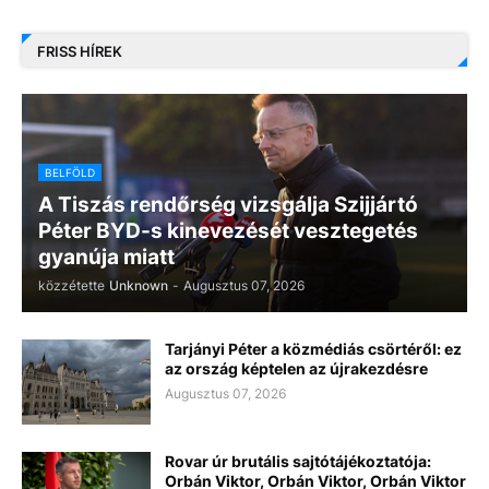
FRISS HÍREK
BELFÖLD
A Tiszás rendőrség vizsgálja Szijjártó
Péter BYD-s kinevezését vesztegetés
gyanúja miatt
közzétette
Unknown
-
Augusztus 07, 2026
Tarjányi Péter a közmédiás csörtéről: ez
az ország képtelen az újrakezdésre
Augusztus 07, 2026
Rovar úr brutális sajtótájékoztatója:
Orbán Viktor, Orbán Viktor, Orbán Viktor