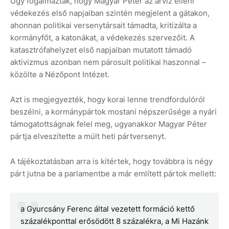
Úgy fogalmaztak, hogy Magyar Péter az árvíz elleni
védekezés első napjaiban szintén megjelent a gátakon,
ahonnan politikai versenytársait támadta, kritizálta a
kormányfőt, a katonákat, a védekezés szervezőit. A
katasztrófahelyzet első napjaiban mutatott támadó
aktivizmus azonban nem párosult politikai haszonnal –
közölte a Nézőpont Intézet.
Azt is megjegyezték, hogy korai lenne trendfordulóról
beszélni, a kormánypártok mostani népszerűsége a nyári
támogatottságnak felel meg, ugyanakkor Magyar Péter
pártja elveszítette a múlt heti pártversenyt.
A tájékoztatásban arra is kitértek, hogy továbbra is négy
párt jutna be a parlamentbe a már említett pártok mellett:
a Gyurcsány Ferenc által vezetett formáció kettő
százalékponttal erősödött 8 százalékra, a Mi Hazánk