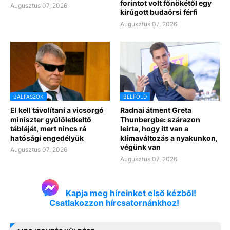
forintot volt főnökétől egy
Augusztus 07, 2026
kirúgott budaörsi férfi
Augusztus 07, 2026
BALFASZOK
BELFÖLD
El kell távolítani a vicsorgó
Radnai átment Greta
miniszter gyülöletkeltő
Thunbergbe: szárazon
tábláját, mert nincs rá
leírta, hogy itt van a
hatósági engedélyük
klímaváltozás a nyakunkon,
végünk van
Augusztus 07, 2026
Augusztus 07, 2026
Kapja meg híreinket első kézből!
Csatlakozzon hírcsatornánkhoz!