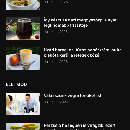
Július 11, 2026
Így készül a házi meggyszörp: a nyár
legfinomabb frissítője
Július 11, 2026
Nyári barackos-túrós pohárkrém: puha
piskóta kerül a rétegek közé
Július 11, 2026
ÉLETMÓD
Válasszunk végre főnököt is!
Július 21, 2026
Perzselő hőségben is virágzik: ezért