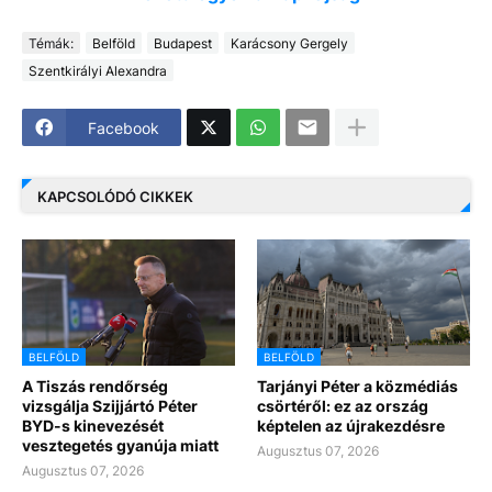
Témák:
Belföld
Budapest
Karácsony Gergely
Szentkirályi Alexandra
Facebook
KAPCSOLÓDÓ CIKKEK
BELFÖLD
BELFÖLD
A Tiszás rendőrség
Tarjányi Péter a közmédiás
vizsgálja Szijjártó Péter
csörtéről: ez az ország
BYD-s kinevezését
képtelen az újrakezdésre
vesztegetés gyanúja miatt
Augusztus 07, 2026
Augusztus 07, 2026