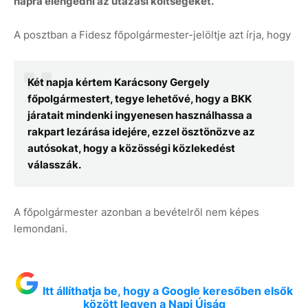
napra elengedni az utazási költségeket.
A posztban a Fidesz főpolgármester-jelöltje azt írja, hogy
Két napja kértem Karácsony Gergely
főpolgármestert, tegye lehetővé, hogy a BKK
járatait mindenki ingyenesen használhassa a
rakpart lezárása idejére, ezzel ösztönözve az
autósokat, hogy a közösségi közlekedést
válasszák.
A főpolgármester azonban a bevételről nem képes
lemondani.
Itt állíthatja be, hogy a Google keresőben elsők
között legyen a Napi Újság