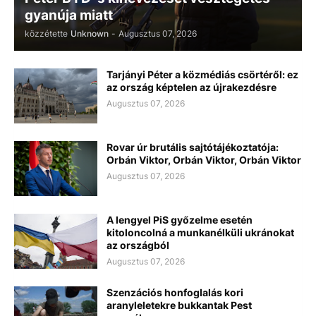
gyanúja miatt
közzétette
Unknown
-
Augusztus 07, 2026
Tarjányi Péter a közmédiás csörtéről: ez
az ország képtelen az újrakezdésre
Augusztus 07, 2026
Rovar úr brutális sajtótájékoztatója:
Orbán Viktor, Orbán Viktor, Orbán Viktor
Augusztus 07, 2026
A lengyel PiS győzelme esetén
kitoloncolná a munkanélküli ukránokat
az országból
Augusztus 07, 2026
Szenzációs honfoglalás kori
aranyleletekre bukkantak Pest