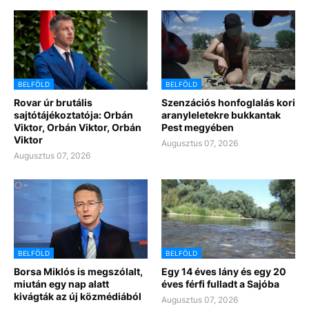
BELFÖLD
BELFÖLD
Rovar úr brutális
Szenzációs honfoglalás kori
sajtótájékoztatója: Orbán
aranyleletekre bukkantak
Viktor, Orbán Viktor, Orbán
Pest megyében
Viktor
Augusztus 07, 2026
Augusztus 07, 2026
BELFÖLD
BELFÖLD
Borsa Miklós is megszólalt,
Egy 14 éves lány és egy 20
miután egy nap alatt
éves férfi fulladt a Sajóba
kivágták az új közmédiából
Augusztus 07, 2026