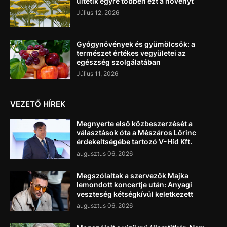
ültetik egyre többen ezt a növényt
Július 12, 2026
Gyógynövények és gyümölcsök: a
természet értékes vegyületei az
egészség szolgálatában
Július 11, 2026
VEZETŐ HÍREK
Megnyerte első közbeszerzését a
választások óta a Mészáros Lőrinc
érdekeltségébe tartozó V-Híd Kft.
augusztus 06, 2026
Megszólaltak a szervezők Majka
lemondott koncertje után: Anyagi
veszteség kétségkívül keletkezett
augusztus 06, 2026