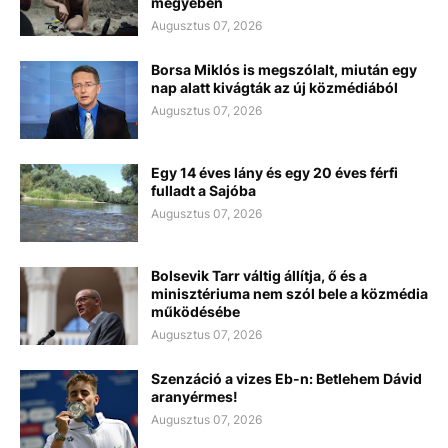
megyében
Augusztus 07, 2026
Borsa Miklós is megszólalt, miután egy
nap alatt kivágták az új közmédiából
Augusztus 07, 2026
Egy 14 éves lány és egy 20 éves férfi
fulladt a Sajóba
Augusztus 07, 2026
Bolsevik Tarr váltig állítja, ő és a
minisztériuma nem szól bele a közmédia
működésébe
Augusztus 07, 2026
Szenzáció a vizes Eb-n: Betlehem Dávid
aranyérmes!
Augusztus 07, 2026