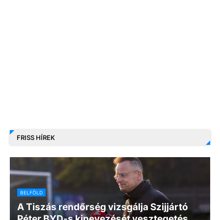
FRISS HÍREK
BELFÖLD
A Tiszás rendőrség vizsgálja Szijjártó
Péter BYD-s kinevezését vesztegetés