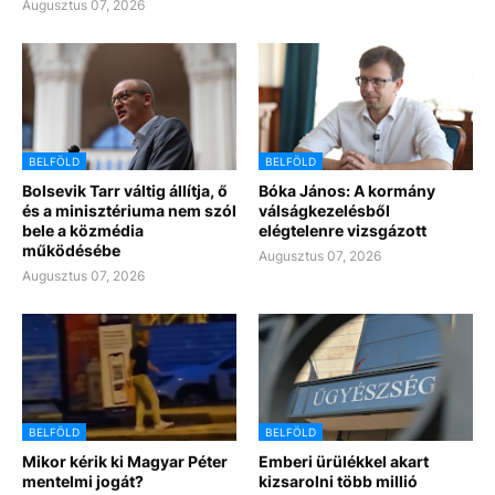
Augusztus 07, 2026
BELFÖLD
BELFÖLD
Bolsevik Tarr váltig állítja, ő
Bóka János: A kormány
és a minisztériuma nem szól
válságkezelésből
bele a közmédia
elégtelenre vizsgázott
működésébe
Augusztus 07, 2026
Augusztus 07, 2026
BELFÖLD
BELFÖLD
Mikor kérik ki Magyar Péter
Emberi ürülékkel akart
mentelmi jogát?
kizsarolni több millió