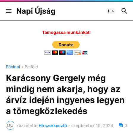
Napi Újság
Támogassa munkánkat!
Főoldal
Belföld
Karácsony Gergely még
mindig nem akarja, hogy az
árvíz idején ingyenes legyen
a tömegközlekedés
közzétette
Hírszerkesztő
-
szeptember 19, 2024
0