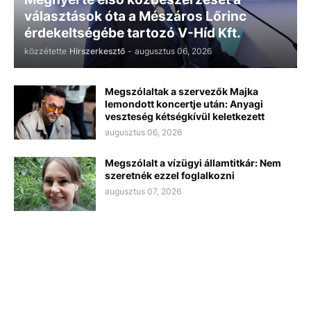
választások óta a Mészáros Lőrinc
érdekeltségébe tartozó V-Híd Kft.
közzétette
Hírszerkesztő
-
augusztus 06, 2026
Megszólaltak a szervezők Majka
lemondott koncertje után: Anyagi
veszteség kétségkívül keletkezett
augusztus 06, 2026
Megszólalt a vízügyi államtitkár: Nem
szeretnék ezzel foglalkozni
augusztus 07, 2026