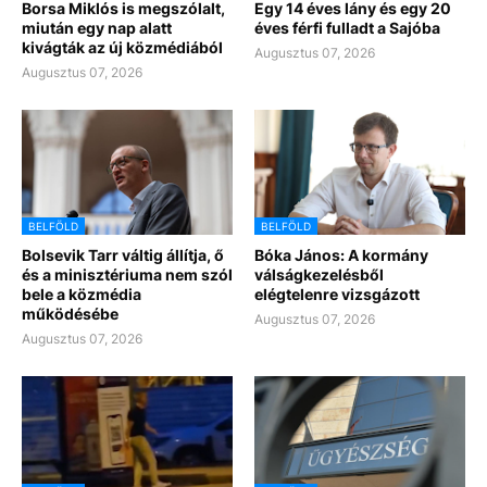
Borsa Miklós is megszólalt,
Egy 14 éves lány és egy 20
miután egy nap alatt
éves férfi fulladt a Sajóba
kivágták az új közmédiából
Augusztus 07, 2026
Augusztus 07, 2026
BELFÖLD
BELFÖLD
Bolsevik Tarr váltig állítja, ő
Bóka János: A kormány
és a minisztériuma nem szól
válságkezelésből
bele a közmédia
elégtelenre vizsgázott
működésébe
Augusztus 07, 2026
Augusztus 07, 2026