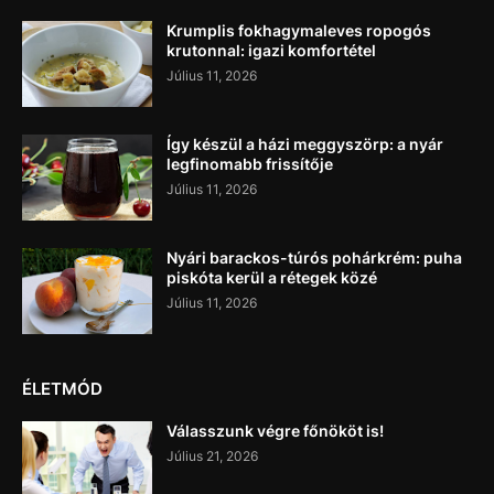
Krumplis fokhagymaleves ropogós
krutonnal: igazi komfortétel
Július 11, 2026
Így készül a házi meggyszörp: a nyár
legfinomabb frissítője
Július 11, 2026
Nyári barackos-túrós pohárkrém: puha
piskóta kerül a rétegek közé
Július 11, 2026
ÉLETMÓD
Válasszunk végre főnököt is!
Július 21, 2026