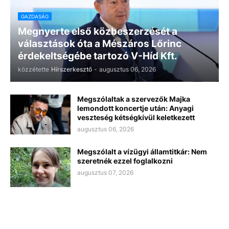
GAZDASÁG
Megnyerte első közbeszerzését a
választások óta a Mészáros Lőrinc
érdekeltségébe tartozó V-Híd Kft.
közzétette
Hírszerkesztő
-
augusztus 06, 2026
Megszólaltak a szervezők Majka
lemondott koncertje után: Anyagi
veszteség kétségkívül keletkezett
augusztus 06, 2026
Megszólalt a vízügyi államtitkár: Nem
szeretnék ezzel foglalkozni
augusztus 07, 2026