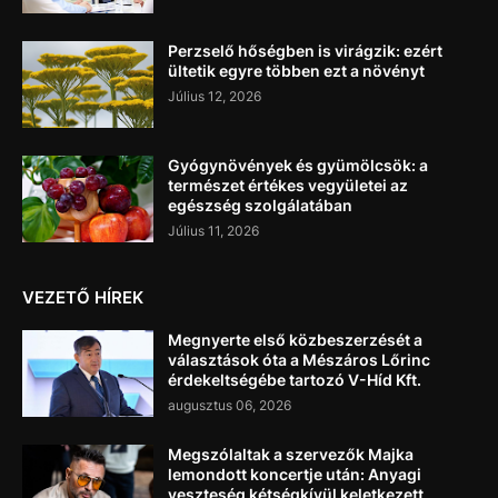
Perzselő hőségben is virágzik: ezért
ültetik egyre többen ezt a növényt
Július 12, 2026
Gyógynövények és gyümölcsök: a
természet értékes vegyületei az
egészség szolgálatában
Július 11, 2026
VEZETŐ HÍREK
Megnyerte első közbeszerzését a
választások óta a Mészáros Lőrinc
érdekeltségébe tartozó V-Híd Kft.
augusztus 06, 2026
Megszólaltak a szervezők Majka
lemondott koncertje után: Anyagi
veszteség kétségkívül keletkezett