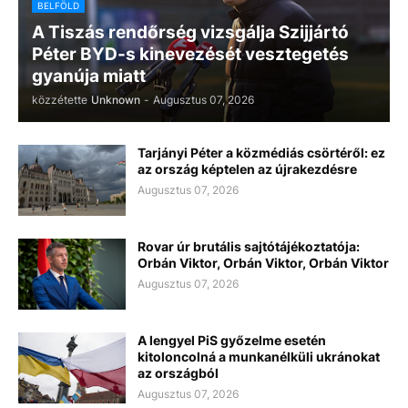
BELFÖLD
A Tiszás rendőrség vizsgálja Szijjártó
Péter BYD-s kinevezését vesztegetés
gyanúja miatt
közzétette
Unknown
-
Augusztus 07, 2026
Tarjányi Péter a közmédiás csörtéről: ez
az ország képtelen az újrakezdésre
Augusztus 07, 2026
Rovar úr brutális sajtótájékoztatója:
Orbán Viktor, Orbán Viktor, Orbán Viktor
Augusztus 07, 2026
A lengyel PiS győzelme esetén
kitoloncolná a munkanélküli ukránokat
az országból
Augusztus 07, 2026