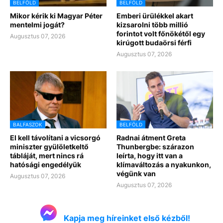
BELFÖLD
BELFÖLD
Mikor kérik ki Magyar Péter
Emberi ürülékkel akart
mentelmi jogát?
kizsarolni több millió
forintot volt főnökétől egy
Augusztus 07, 2026
kirúgott budaörsi férfi
Augusztus 07, 2026
BALFASZOK
BELFÖLD
El kell távolítani a vicsorgó
Radnai átment Greta
miniszter gyülöletkeltő
Thunbergbe: szárazon
tábláját, mert nincs rá
leírta, hogy itt van a
hatósági engedélyük
klímaváltozás a nyakunkon,
végünk van
Augusztus 07, 2026
Augusztus 07, 2026
Kapja meg híreinket első kézből!