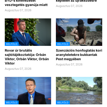
BYD-s kinevezését
képtelen az újrakezdésre
vesztegetés gyanúja miatt
Augusztus 07, 2026
Augusztus 07, 2026
BELFÖLD
BELFÖLD
Rovar úr brutális
Szenzációs honfoglalás kori
sajtótájékoztatója: Orbán
aranyleletekre bukkantak
Viktor, Orbán Viktor, Orbán
Pest megyében
Viktor
Augusztus 07, 2026
Augusztus 07, 2026
BELFÖLD
BELFÖLD