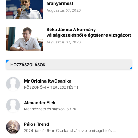
aranyérmes!
Augusztus 07, 2026
Bóka János: A kormány
válságkezelésből elégtelenre vizsgázott
Augusztus 07, 2026
HOZZÁSZÓLÁSOK
Mr Originality/Csabika
KÖSZÖNÖM A TERJESZTÉST !
Alexander Elek
Már nézhető és nagyon jó film.
Pálos Trend
2024. január 6-án Csurka István szellemiségét idéz...