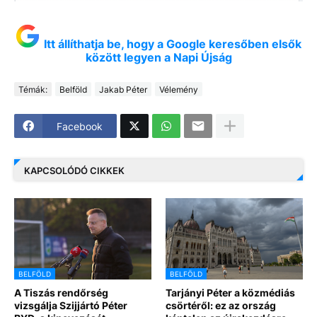
Itt állíthatja be, hogy a Google keresőben elsők
között legyen a Napi Újság
Témák:
Belföld
Jakab Péter
Vélemény
Facebook
KAPCSOLÓDÓ CIKKEK
BELFÖLD
BELFÖLD
A Tiszás rendőrség
Tarjányi Péter a közmédiás
vizsgálja Szijjártó Péter
csörtéről: ez az ország