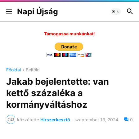
Napi Újság
Támogassa munkánkat!
Főoldal
Belföld
Jakab bejelentette: van
kettő százaléka a
kormányváltáshoz
közzétette
Hírszerkesztő
-
szeptember 13, 2024
0