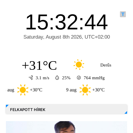
+31°C
Derűs
3.1 m/s
25%
764
mmHg
g
+30°C
9 aug
+30°C
10 aug
FELKAPOTT HÍREK