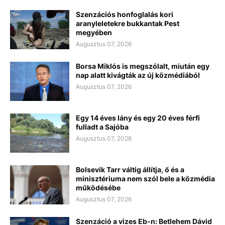
Szenzációs honfoglalás kori
aranyleletekre bukkantak Pest
megyében
Augusztus 07, 2026
Borsa Miklós is megszólalt, miután egy
nap alatt kivágták az új közmédiából
Augusztus 07, 2026
Egy 14 éves lány és egy 20 éves férfi
fulladt a Sajóba
Augusztus 07, 2026
Bolsevik Tarr váltig állítja, ő és a
minisztériuma nem szól bele a közmédia
működésébe
Augusztus 07, 2026
Szenzáció a vizes Eb-n: Betlehem Dávid