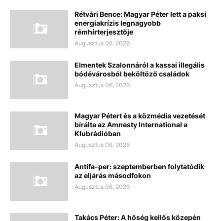
Rétvári Bence: Magyar Péter lett a paksi
energiakrízis legnagyobb
rémhírterjesztője
Augusztus 06, 2026
Elmentek Szalonnáról a kassai illegális
bódévárosból beköltöző családok
Augusztus 06, 2026
Magyar Pétert és a közmédia vezetését
bírálta az Amnesty International a
Klubrádióban
Augusztus 06, 2026
Antifa-per: szeptemberben folytatódik
az eljárás másodfokon
Augusztus 06, 2026
Takács Péter: A hőség kellős közepén