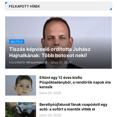
FELKAPOTT HÍREK
BELFÖLD
Tiszás képviselő ordította Juhász
Hajnalkának: Több botoxot neki!
közzétette
Hírszerkesztő
-
július 21, 2026
Eltűnt egy 12 éves kisfiú
Püspökladányból, a rendőrök napok óta
keresik
július 24, 2026
Berettyóújfalunál fának csapódott egy
autó: a sofőrt a mentők vitték el
július 24, 2026