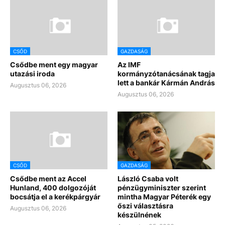
CSŐD
GAZDASÁG
Csődbe ment egy magyar
Az IMF
utazási iroda
kormányzótanácsának tagja
lett a bankár Kármán András
Augusztus 06, 2026
Augusztus 06, 2026
CSŐD
GAZDASÁG
Csődbe ment az Accel
László Csaba volt
Hunland, 400 dolgozóját
pénzügyminiszter szerint
bocsátja el a kerékpárgyár
mintha Magyar Péterék egy
őszi választásra
Augusztus 06, 2026
készülnének