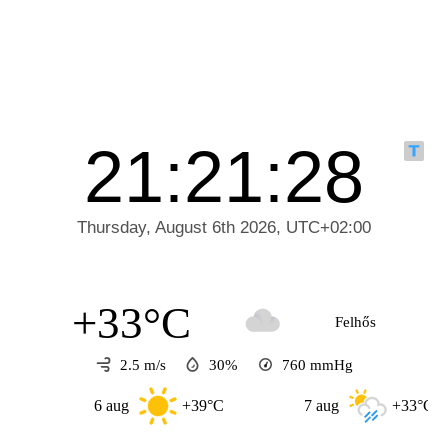
+33°C
Felhős
2.5 m/s
30%
760
mmHg
6 aug
+39°C
7 aug
+33°C