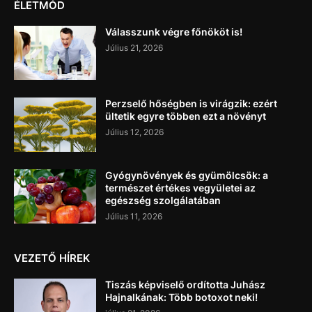
ÉLETMÓD
Válasszunk végre főnököt is!
Július 21, 2026
Perzselő hőségben is virágzik: ezért
ültetik egyre többen ezt a növényt
Július 12, 2026
Gyógynövények és gyümölcsök: a
természet értékes vegyületei az
egészség szolgálatában
Július 11, 2026
VEZETŐ HÍREK
Tiszás képviselő ordította Juhász
Hajnalkának: Több botoxot neki!