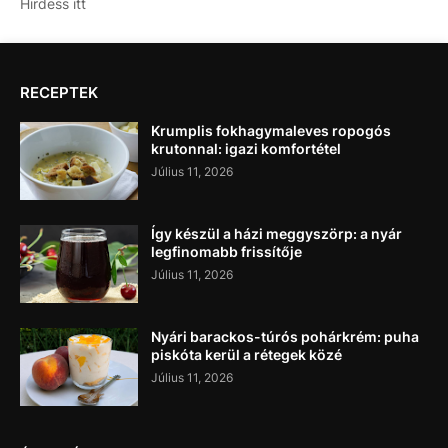
Hirdess itt
RECEPTEK
Krumplis fokhagymaleves ropogós
krutonnal: igazi komfortétel
Július 11, 2026
Így készül a házi meggyszörp: a nyár
legfinomabb frissítője
Július 11, 2026
Nyári barackos-túrós pohárkrém: puha
piskóta kerül a rétegek közé
Július 11, 2026