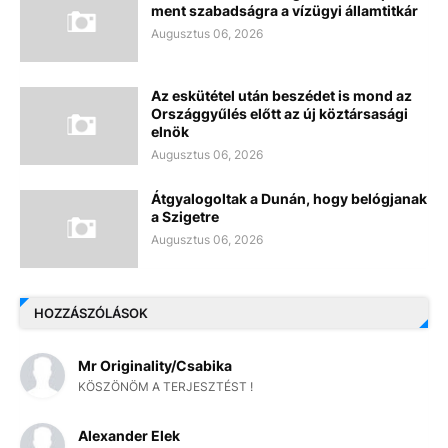
ment szabadságra a vízügyi államtitkár
Augusztus 06, 2026
Az eskütétel után beszédet is mond az
Országgyűlés előtt az új köztársasági
elnök
Augusztus 06, 2026
Átgyalogoltak a Dunán, hogy belógjanak
a Szigetre
Augusztus 06, 2026
HOZZÁSZÓLÁSOK
Mr Originality/Csabika
KÖSZÖNÖM A TERJESZTÉST !
Alexander Elek