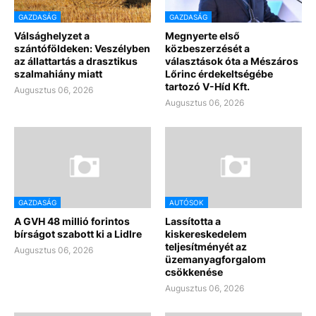
GAZDASÁG
GAZDASÁG
Válsághelyzet a
Megnyerte első
szántóföldeken: Veszélyben
közbeszerzését a
az állattartás a drasztikus
választások óta a Mészáros
szalmahiány miatt
Lőrinc érdekeltségébe
tartozó V-Híd Kft.
Augusztus 06, 2026
Augusztus 06, 2026
GAZDASÁG
AUTÓSOK
A GVH 48 millió forintos
Lassította a
bírságot szabott ki a Lidlre
kiskereskedelem
teljesítményét az
Augusztus 06, 2026
üzemanyagforgalom
csökkenése
Augusztus 06, 2026