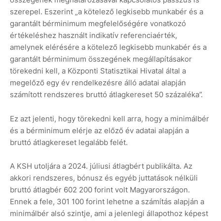
szerepel. Eszerint „a kötelező legkisebb munkabér és a
garantált bérminimum megfelelőségére vonatkozó
értékeléshez használt indikatív referenciaérték,
amelynek elérésére a kötelező legkisebb munkabér és a
garantált bérminimum összegének megállapításakor
törekedni kell, a Központi Statisztikai Hivatal által a
megelőző egy év rendelkezésre álló adatai alapján
számított rendszeres bruttó átlagkereset 50 százaléka”.
Ez azt jelenti, hogy törekedni kell arra, hogy a minimálbér
és a bérminimum elérje az előző év adatai alapján a
bruttó átlagkereset legalább felét.
A KSH utoljára a 2024. júliusi átlagbért publikálta. Az
akkori rendszeres, bónusz és egyéb juttatások nélküli
bruttó átlagbér 602 200 forint volt Magyarországon.
Ennek a fele, 301 100 forint lehetne a számítás alapján a
minimálbér alsó szintje, ami a jelenlegi állapothoz képest