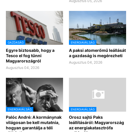
Augusztus 05, 2026
GAZDASÁG
ENERGIAVÁLSÁG
Egyre biztosabb, hogy a
A paksi atomerőmű leállását
Tesco el fog tűnni
a gazdaság is megérezheti
Magyarországról
Augusztus 04, 2026
Augusztus 04, 2026
ENERGIAVÁLSÁG
ENERGIAVÁLSÁG
Palóc André: A kormánynak
Orosz sajtó Paks
világosan be kell mutatnia,
leállításáról: Magyarország
hogyan garantálja a téli
az energiakatasztrófa