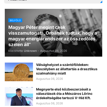
BELFÖLD
Magyar Péter megint csak
visszamutogat: „Orbánék tudták, hogy a
magyar energiarendszer az összedőlés
szélén áll”
közzétette
Unknown
-
Augusztus 06, 2026
Válsághelyzet a szántóföldeken:
Veszélyben az állattartás a drasztikus
szalmahiány miatt
Augusztus 06, 2026
Megnyerte első közbeszerzését a
választások óta a Mészáros Lőrinc
érdekeltségébe tartozó V-Híd Kft.
Augusztus 06, 2026