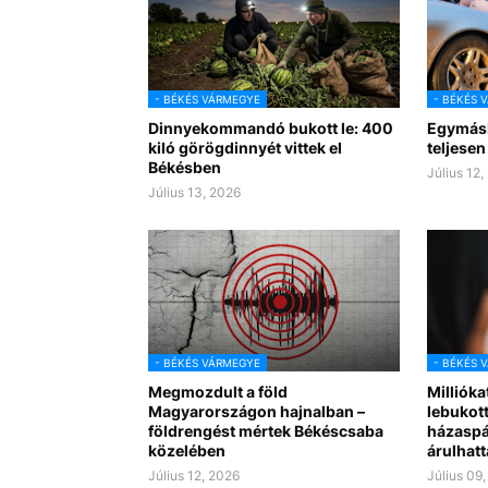
- BÉKÉS VÁRMEGYE
- BÉKÉS 
Dinnyekommandó bukott le: 400
Egymásb
kiló görögdinnyét vittek el
teljesen
Békésben
Július 12,
Július 13, 2026
- BÉKÉS VÁRMEGYE
- BÉKÉS 
Megmozdult a föld
Millióka
Magyarországon hajnalban –
lebukot
földrengést mértek Békéscsaba
házaspár
közelében
árulhatt
Július 12, 2026
Július 09