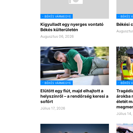
- BÉKÉS VÁRMEGYE
- BÉKÉS 
Kigyulladt egy nyerges vontató
Békési c
Békés külterületén
Augusztus
Augusztus 06, 2026
- BÉKÉS VÁRMEGYE
- BÉKÉS 
Elütött egy fiút, majd elhajtott a
Tragédi
helyszínről – a rendőrség keresi a
árokba r
sofőrt
életét m
megmen
Július 17, 2026
Július 14