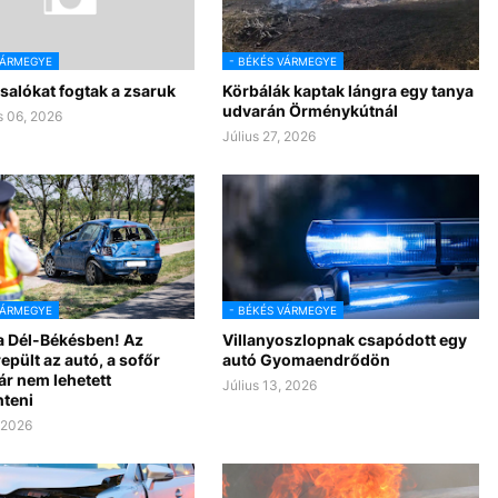
VÁRMEGYE
- BÉKÉS VÁRMEGYE
salókat fogtak a zsaruk
Körbálák kaptak lángra egy tanya
udvarán Örménykútnál
 06, 2026
Július 27, 2026
VÁRMEGYE
- BÉKÉS VÁRMEGYE
a Dél-Békésben! Az
Villanyoszlopnak csapódott egy
epült az autó, a sofőr
autó Gyomaendrődön
ár nem lehetett
Július 13, 2026
teni
, 2026