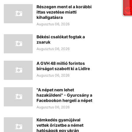
Részegen ment el a korábbi
ittas vezetése miatti
kihallgatásra
Augusztus 06, 2026
Békési csalókat fogtak a
zsaruk
Augusztus 06, 2026
A GVH 48 millió forintos
bírságot szabott ki a Lidlre
Augusztus 06, 2026
"A népet nem lehet
hazaküldeni" - Gyurcsány a
Facebookon hergeli a népet
Augusztus 06, 2026
Kémkedés gyanújával
vettek őrizetbe a német
hatóságok egy ukrán