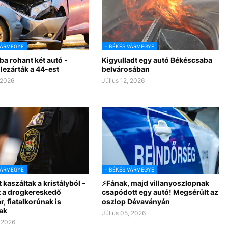
VÁRMEGYE
- BÉKÉS VÁRMEGYE
a rohant két autó -
Kigyulladt egy autó Békéscsaba
 lezárták a 44-est
belvárosában
 2026
Július 12, 2026
VÁRMEGYE
- BÉKÉS VÁRMEGYE
t kaszáltak a kristályból –
⚡Fának, majd villanyoszlopnak
t a drogkereskedő
csapódott egy autó! Megsérült az
, fiatalkorúnak is
oszlop Dévaványán
ak
Július 05, 2026
, 2026