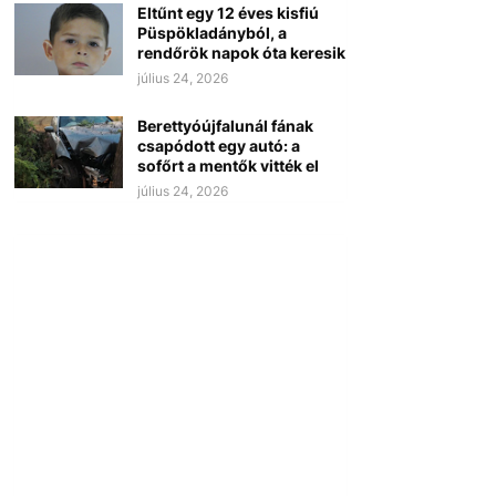
Eltűnt egy 12 éves kisfiú
Püspökladányból, a
rendőrök napok óta keresik
július 24, 2026
Berettyóújfalunál fának
csapódott egy autó: a
sofőrt a mentők vitték el
július 24, 2026