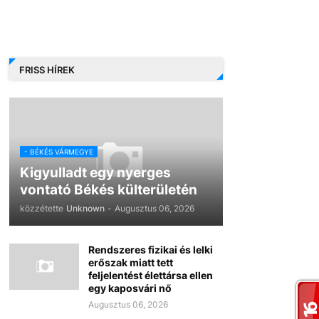
FRISS HÍREK
- BÉKÉS VÁRMEGYE
Kigyulladt egy nyerges
vontató Békés külterületén
közzétette
Unknown
-
Augusztus 06, 2026
Rendszeres fizikai és lelki
erőszak miatt tett
feljelentést élettársa ellen
egy kaposvári nő
Augusztus 06, 2026