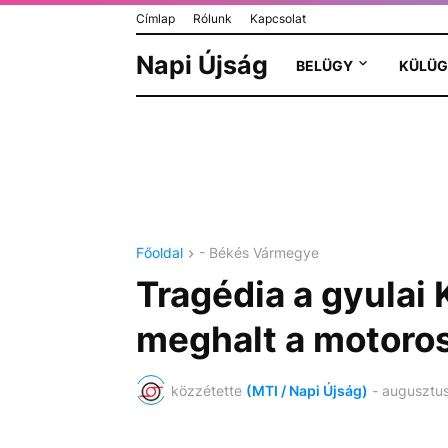
Címlap
Rólunk
Kapcsolat
Napi Újság
BELÜGY
KÜLÜG
Főoldal
- Békés Vármegye
Tragédia a gyulai
meghalt a motoro
közzétette
(MTI / Napi Újság)
-
augusztus