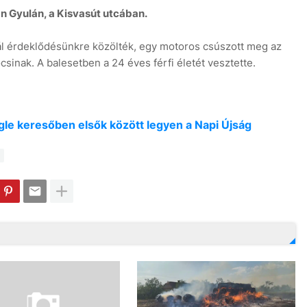
án Gyulán, a Kisvasút utcában.
 érdeklődésünkre közölték, egy motoros csúszott meg az
ocsinak. A balesetben a 24 éves férfi életét vesztette.
oogle keresőben elsők között legyen a Napi Újság