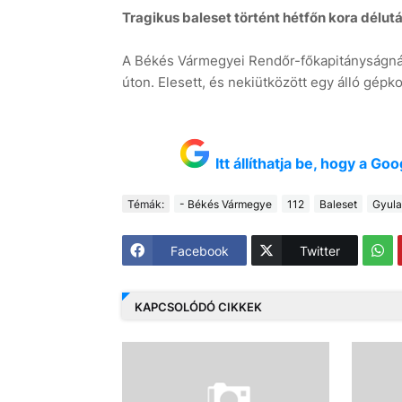
Tragikus baleset történt hétfőn kora délut
A Békés Vármegyei Rendőr-főkapitányságnál
úton. Elesett, és nekiütközött egy álló gépk
Itt állíthatja be, hogy a G
Témák:
- Békés Vármegye
112
Baleset
Gyula
Facebook
Twitter
KAPCSOLÓDÓ CIKKEK