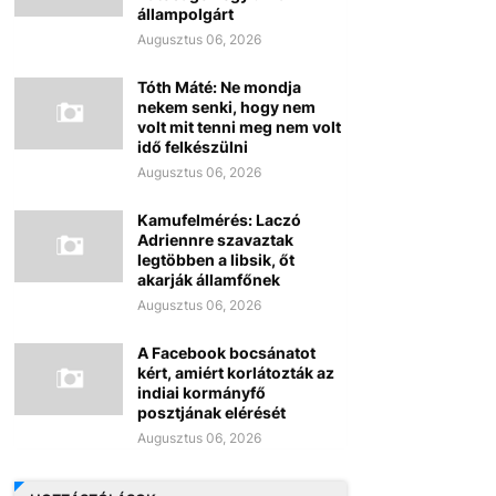
állampolgárt
Augusztus 06, 2026
Tóth Máté: Ne mondja
nekem senki, hogy nem
volt mit tenni meg nem volt
idő felkészülni
Augusztus 06, 2026
Kamufelmérés: Laczó
Adriennre szavaztak
legtöbben a libsik, őt
akarják államfőnek
Augusztus 06, 2026
A Facebook bocsánatot
kért, amiért korlátozták az
indiai kormányfő
posztjának elérését
Augusztus 06, 2026