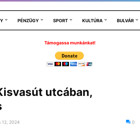
Y
PÉNZÜGY
SPORT
KULTÚRA
BULVÁR
Támogassa munkánkat!
 Kisvasút utcában,
s
 12, 2024
0