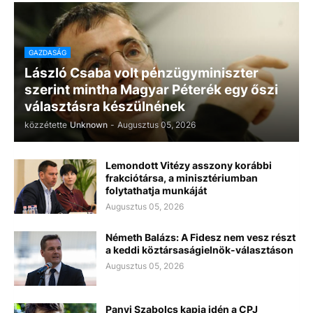
GAZDASÁG
László Csaba volt pénzügyminiszter
szerint mintha Magyar Péterék egy őszi
választásra készülnének
közzétette
Unknown
-
Augusztus 05, 2026
Lemondott Vitézy asszony korábbi
frakciótársa, a minisztériumban
folytathatja munkáját
Augusztus 05, 2026
Németh Balázs: A Fidesz nem vesz részt
a keddi köztársaságielnök-választáson
Augusztus 05, 2026
Panyi Szabolcs kapja idén a CPJ