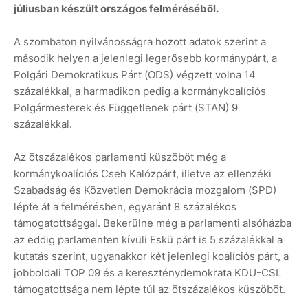
júliusban készült országos felméréséből.
A szombaton nyilvánosságra hozott adatok szerint a
második helyen a jelenlegi legerősebb kormánypárt, a
Polgári Demokratikus Párt (ODS) végzett volna 14
százalékkal, a harmadikon pedig a kormánykoalíciós
Polgármesterek és Függetlenek párt (STAN) 9
százalékkal.
Az ötszázalékos parlamenti küszöböt még a
kormánykoalíciós Cseh Kalózpárt, illetve az ellenzéki
Szabadság és Közvetlen Demokrácia mozgalom (SPD)
lépte át a felmérésben, egyaránt 8 százalékos
támogatottsággal. Bekerülne még a parlamenti alsóházba
az eddig parlamenten kívüli Eskü párt is 5 százalékkal a
kutatás szerint, ugyanakkor két jelenlegi koalíciós párt, a
jobboldali TOP 09 és a kereszténydemokrata KDU-CSL
támogatottsága nem lépte túl az ötszázalékos küszöböt.