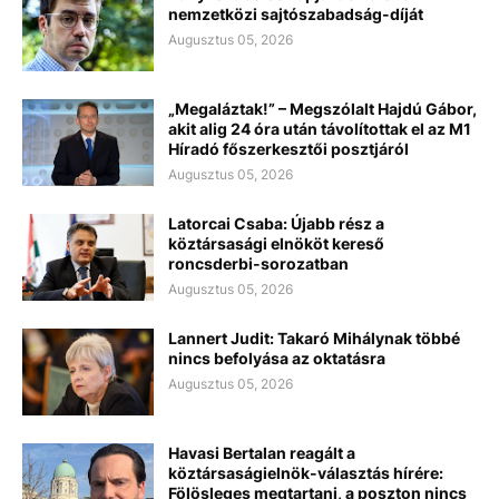
nemzetközi sajtószabadság-díját
Augusztus 05, 2026
„Megaláztak!” – Megszólalt Hajdú Gábor,
akit alig 24 óra után távolítottak el az M1
Híradó főszerkesztői posztjáról
Augusztus 05, 2026
Latorcai Csaba: Újabb rész a
köztársasági elnököt kereső
roncsderbi-sorozatban
Augusztus 05, 2026
Lannert Judit: Takaró Mihálynak többé
nincs befolyása az oktatásra
Augusztus 05, 2026
Havasi Bertalan reagált a
köztársaságielnök-választás hírére:
Fölösleges megtartani, a poszton nincs