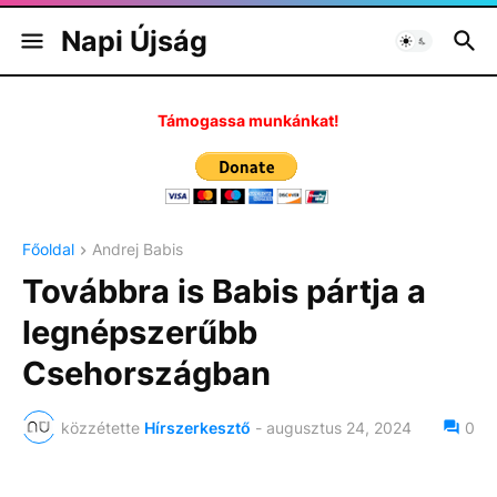
Napi Újság
Támogassa munkánkat!
Főoldal
Andrej Babis
Továbbra is Babis pártja a
legnépszerűbb
Csehországban
közzétette
Hírszerkesztő
-
augusztus 24, 2024
0