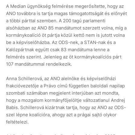
A Median ügynökség felmérése megerősítette, hogy az
ANO továbbra is tartja magas támogatottságát és előnyét
a többi párttal szemben. A 200 tagú parlamenti
alsóházban az ANO 85 mandátumot szerzett volna, míg a
kormánykoalíció öt pártja közül kettő nem is jutott volna
be a képviselőházba. Az ODS-nek, a STAN-nak és a
Kalózpártnak együtt csak 83 mandátuma lenne a
felmérés szerint. Jelenleg az öt kormánykoalíciós párt
107 mandátummal rendelkezik.
Anna Schillerová, az ANO alelnöke és képviselőházi
frakcióvezetője a Právo című független baloldali napilap
szombati számában megjelent interjúban azt mondta,
hogy a mozgalom kormányfőjelöltje változatlanul Andrej
Babis. Schillerová kizártnak tartja, hogy az ANO az ODS-
szel lépne koalícióra, ahogy azt a prágai sajtó olykor
feltételezi.