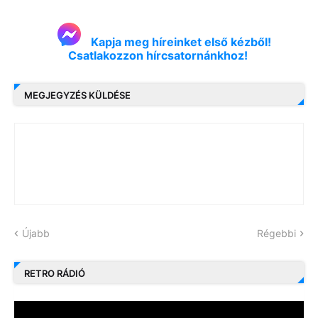
Kapja meg híreinket első kézből!
Csatlakozzon hírcsatornánkhoz!
MEGJEGYZÉS KÜLDÉSE
Újabb
Régebbi
RETRO RÁDIÓ