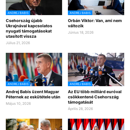
ANDREJ BABIS
ANDREJ BABIS
Csehország újabb
Orbán Viktor: Van, ami nem
Ukrajnával kapcsolatos
változik
nyugati támogatásokat
Június 18, 2026
utasított vissza
Július 21, 2026
ANDREJ BABIS
ANDREJ BABIS
Andrej Babis üzent Magyar
Az EU több milliárd euróval
Péternek az eskütétele után
csökkentené Csehország
támogatását
Május 10, 2026
Április 28, 2026