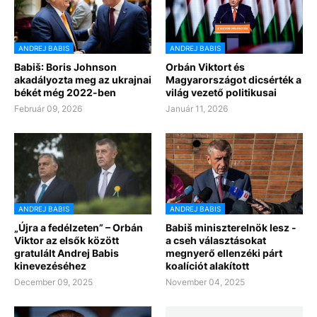
ANDREJ BABIS
ANDREJ BABIS
Babiš: Boris Johnson
Orbán Viktort és
akadályozta meg az ukrajnai
Magyarországot dicsérték a
békét még 2022-ben
világ vezető politikusai
Február 09, 2026
Január 11, 2026
ANDREJ BABIS
ANDREJ BABIS
„Újra a fedélzeten” – Orbán
Babiš miniszterelnök lesz -
Viktor az elsők között
a cseh választásokat
gratulált Andrej Babis
megnyerő ellenzéki párt
kinevezéséhez
koalíciót alakított
December 09, 2025
November 04, 2025