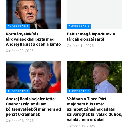
ANDREJ BABIS
ANDREJ BABIS
Kormányalakítási
Babis: megállapodtunk a
tárgyalásokkal bízta meg
tárcák elosztásáról
Andrej Babist a cseh államfő
Október 11, 2025
Október 28, 2025
ANDREJ BABIS
ANDREJ BABIS
Andrej Babis bejelentette:
Valóban a Tisza Párt
Csehország az állami
majdnem húszezer
költségvetésből már nem ad
szimpatizánsának adatai
pénzt Ukrajnának
szivárogtak ki: valaki dühös,
valakit nem érdekel
Október 08, 2025
Október 06, 2025