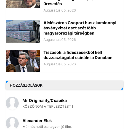
üresedés
Augusztus 05, 2026
A Mészáros Csoport húsz kamionnyi
ásványvizet oszt szét több
magyarországi térségben
Augusztus 05, 2026
Tiszások: a fideszesekből kell
duzzasztógátat csinálni a Dunában
Augusztus 05, 2026
HOZZÁSZÓLÁSOK
Mr Originality/Csabika
KÖSZÖNÖM A TERJESZTÉST !
Alexander Elek
Már nézhető és nagyon jó film.