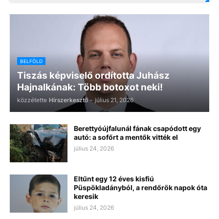
BELFÖLD
Tiszás képviselő ordította Juhász
Hajnalkának: Több botoxot neki!
közzétette
Hírszerkesztő
-
július 21, 2026
Berettyóújfalunál fának csapódott egy
autó: a sofőrt a mentők vitték el
július 24, 2026
Eltűnt egy 12 éves kisfiú
Püspökladányból, a rendőrök napok óta
keresik
július 24, 2026