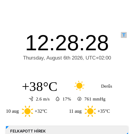
+38°C
Derűs
2.6 m/s
17%
761
mmHg
aug
+32°C
11 aug
+35°C
12 aug
FELKAPOTT HÍREK