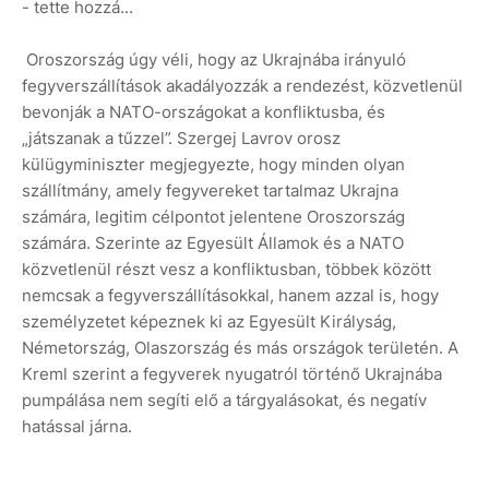
- tette hozzá...
Oroszország úgy véli, hogy az Ukrajnába irányuló
fegyverszállítások akadályozzák a rendezést, közvetlenül
bevonják a NATO-országokat a konfliktusba, és
„játszanak a tűzzel”. Szergej Lavrov orosz
külügyminiszter megjegyezte, hogy minden olyan
szállítmány, amely fegyvereket tartalmaz Ukrajna
számára, legitim célpontot jelentene Oroszország
számára. Szerinte az Egyesült Államok és a NATO
közvetlenül részt vesz a konfliktusban, többek között
nemcsak a fegyverszállításokkal, hanem azzal is, hogy
személyzetet képeznek ki az Egyesült Királyság,
Németország, Olaszország és más országok területén. A
Kreml szerint a fegyverek nyugatról történő Ukrajnába
pumpálása nem segíti elő a tárgyalásokat, és negatív
hatással járna.