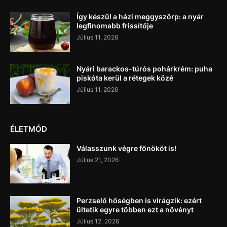
Így készül a házi meggyszörp: a nyár
legfinomabb frissítője
Július 11, 2026
Nyári barackos-túrós pohárkrém: puha
piskóta kerül a rétegek közé
Július 11, 2026
ÉLETMÓD
Válasszunk végre főnököt is!
Július 21, 2026
Perzselő hőségben is virágzik: ezért
ültetik egyre többen ezt a növényt
Július 12, 2026