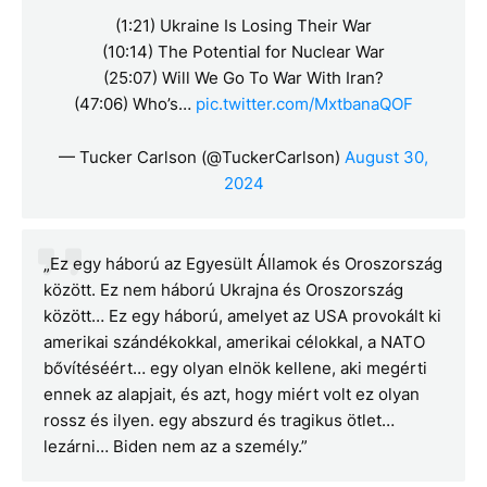
(1:21) Ukraine Is Losing Their War
(10:14) The Potential for Nuclear War
(25:07) Will We Go To War With Iran?
(47:06) Who’s…
pic.twitter.com/MxtbanaQOF
— Tucker Carlson (@TuckerCarlson)
August 30,
2024
„Ez egy háború az Egyesült Államok és Oroszország
között. Ez nem háború Ukrajna és Oroszország
között… Ez egy háború, amelyet az USA provokált ki
amerikai szándékokkal, amerikai célokkal, a NATO
bővítéséért… egy olyan elnök kellene, aki megérti
ennek az alapjait, és azt, hogy miért volt ez olyan
rossz és ilyen. egy abszurd és tragikus ötlet…
lezárni… Biden nem az a személy.”