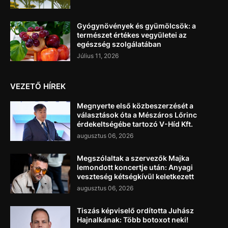
Gyógynövények és gyümölcsök: a
természet értékes vegyületei az
egészség szolgálatában
Július 11, 2026
VEZETŐ HÍREK
Megnyerte első közbeszerzését a
választások óta a Mészáros Lőrinc
érdekeltségébe tartozó V-Híd Kft.
augusztus 06, 2026
Megszólaltak a szervezők Majka
lemondott koncertje után: Anyagi
veszteség kétségkívül keletkezett
augusztus 06, 2026
Tiszás képviselő ordította Juhász
Hajnalkának: Több botoxot neki!