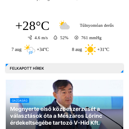
+28°C
Túlnyomóan derűs
4.6 m/s
52%
761
mmHg
7 aug
+34°C
8 aug
+31°C
9 au
FELKAPOTT HÍREK
GAZDASÁG
Megnyerte első közbeszerzését a
választások óta a Mészáros Lőrinc
érdekeltségébe tartozó V-Híd Kft.