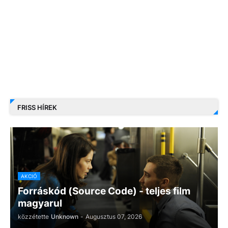
FRISS HÍREK
AKCIÓ
Forráskód (Source Code) - teljes film
magyarul
közzétette
Unknown
-
Augusztus 07, 2026