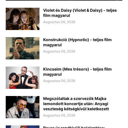
Violet és Daisy (Violet & Daisy) - teljes
film magyarul
Augusztus 06, 2026
Konstrukció (Hypnotic) - teljes film
magyarul
Augusztus 06, 2026
Kincseim (Mes trésors) - teljes film
magyarul
Augusztus 06, 2026
Megszólaltak a szervezők Majka
lemondott koncertje után: Anyagi
veszteség kétségkívül keletkezett
Augusztus 06, 2026
Rovar úr rendkívüli bejelentése: