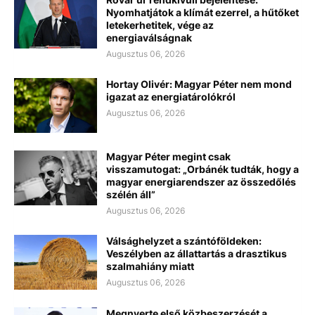
Nyomhatjátok a klímát ezerrel, a hűtőket
letekerhetitek, vége az
energiaválságnak
Augusztus 06, 2026
Hortay Olivér: Magyar Péter nem mond
igazat az energiatárolókról
Augusztus 06, 2026
Magyar Péter megint csak
visszamutogat: „Orbánék tudták, hogy a
magyar energiarendszer az összedőlés
szélén áll”
Augusztus 06, 2026
Válsághelyzet a szántóföldeken:
Veszélyben az állattartás a drasztikus
szalmahiány miatt
Augusztus 06, 2026
Megnyerte első közbeszerzését a