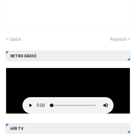
Újabb
Régebbi
RETRO RÁDIÓ
HÍR TV