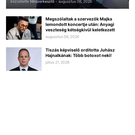
közzétette
Hírszerkesztő
-
augusztus 06, 2026
Megszólaltak a szervezők Majka
lemondott koncertje után: Anyagi
veszteség kétségkívül keletkezett
augusztus 06, 2026
Tiszás képviselő ordította Juhász
Hajnalkának: Több botoxot neki!
július 21, 2026