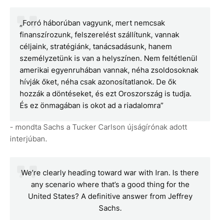
„Forró háborúban vagyunk, mert nemcsak
finanszírozunk, felszerelést szállítunk, vannak
céljaink, stratégiánk, tanácsadásunk, hanem
személyzetünk is van a helyszínen. Nem feltétlenül
amerikai egyenruhában vannak, néha zsoldosoknak
hívják őket, néha csak azonosítatlanok. De ők
hozzák a döntéseket, és ezt Oroszország is tudja.
És ez önmagában is okot ad a riadalomra”
- mondta Sachs a Tucker Carlson újságírónak adott
interjúban.
We’re clearly heading toward war with Iran. Is there
any scenario where that’s a good thing for the
United States? A definitive answer from Jeffrey
Sachs.