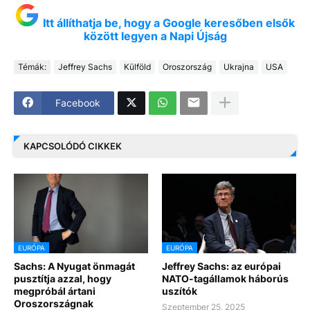
Itt állíthatja be, hogy a Google keresőben elsők
között legyen a Napi Újság
Témák:
Jeffrey Sachs
Külföld
Oroszország
Ukrajna
USA
Facebook
KAPCSOLÓDÓ CIKKEK
EURÓPA
EURÓPA
Sachs: A Nyugat önmagát
Jeffrey Sachs: az európai
pusztítja azzal, hogy
NATO-tagállamok háborús
megpróbál ártani
uszítók
Oroszországnak
Szeptember 25, 2025