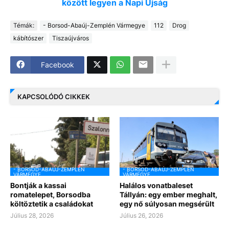
között legyen a Napi Újság
Témák:
- Borsod-Abaúj-Zemplén Vármegye
112
Drog
kábítószer
Tiszaújváros
Facebook
KAPCSOLÓDÓ CIKKEK
- BORSOD-ABAÚJ-ZEMPLÉN
- BORSOD-ABAÚJ-ZEMPLÉN
VÁRMEGYE
VÁRMEGYE
Bontják a kassai
Halálos vonatbaleset
romatelepet, Borsodba
Tállyán: egy ember meghalt,
költöztetik a családokat
egy nő súlyosan megsérült
Július 28, 2026
Július 26, 2026