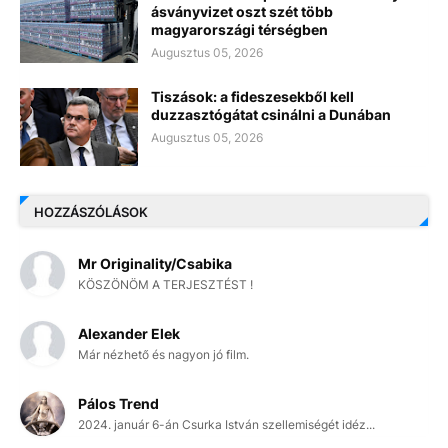
ásványvizet oszt szét több
magyarországi térségben
Augusztus 05, 2026
Tiszások: a fideszesekből kell
duzzasztógátat csinálni a Dunában
Augusztus 05, 2026
HOZZÁSZÓLÁSOK
Mr Originality/Csabika
KÖSZÖNÖM A TERJESZTÉST !
Alexander Elek
Már nézhető és nagyon jó film.
Pálos Trend
2024. január 6-án Csurka István szellemiségét idéz...