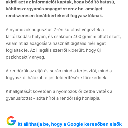
akiről azt az információt kapták, hogy bódító hatású,
kábítószergyanús anyagot szerez be, amelyet
rendszeresen továbbértékesít fogyasztóknak.
A nyomozók augusztus 7-én kutatást végeztek a
tartózkodási helyén, és csaknem 400 gramm tiltott szert,
valamint az adagolásra használt digitális mérleget
foglaltak le. Az illegális szerről kiderült, hogy új
pszichoaktív anyag.
A rendőrök az eljárás során mind a terjesztői, mind a
fogyasztói hálózat teljes felderítésére törekednek.
Kihallgatását követően a nyomozók őrizetbe vették a
gyanúsítottat - adta híról a rendőrség honlapja.
Itt állíthatja be, hogy a Google keresőben elsők