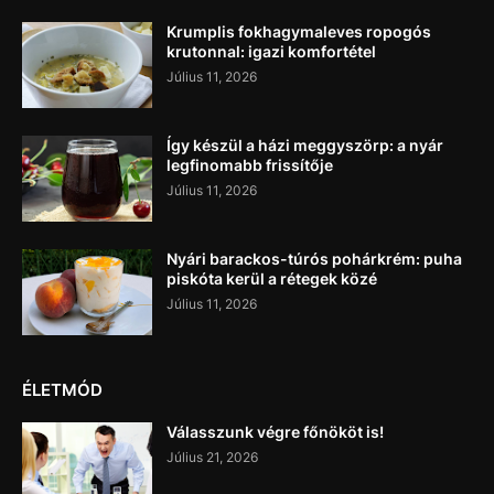
Krumplis fokhagymaleves ropogós
krutonnal: igazi komfortétel
Július 11, 2026
Így készül a házi meggyszörp: a nyár
legfinomabb frissítője
Július 11, 2026
Nyári barackos-túrós pohárkrém: puha
piskóta kerül a rétegek közé
Július 11, 2026
ÉLETMÓD
Válasszunk végre főnököt is!
Július 21, 2026