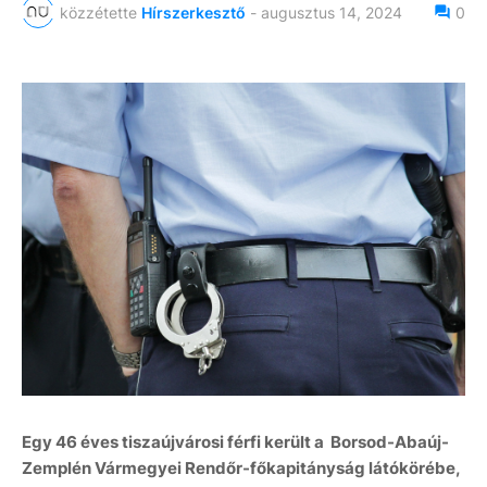
közzétette
Hírszerkesztő
-
augusztus 14, 2024
0
Egy 46 éves tiszaújvárosi férfi került a Borsod-Abaúj-
Zemplén Vármegyei Rendőr-főkapitányság látókörébe,