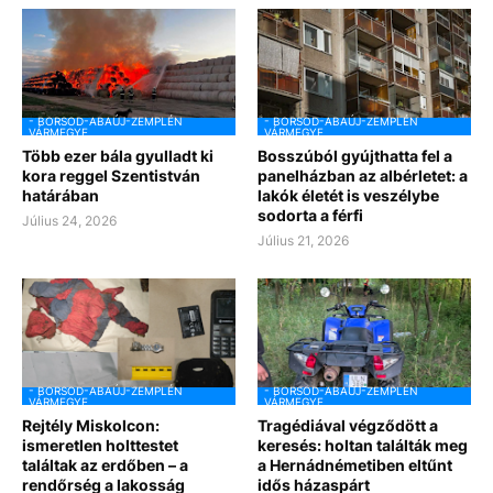
- BORSOD-ABAÚJ-ZEMPLÉN
- BORSOD-ABAÚJ-ZEMPLÉN
VÁRMEGYE
VÁRMEGYE
Több ezer bála gyulladt ki
Bosszúból gyújthatta fel a
kora reggel Szentistván
panelházban az albérletet: a
határában
lakók életét is veszélybe
sodorta a férfi
Július 24, 2026
Július 21, 2026
- BORSOD-ABAÚJ-ZEMPLÉN
- BORSOD-ABAÚJ-ZEMPLÉN
VÁRMEGYE
VÁRMEGYE
Rejtély Miskolcon:
Tragédiával végződött a
ismeretlen holttestet
keresés: holtan találták meg
találtak az erdőben – a
a Hernádnémetiben eltűnt
rendőrség a lakosság
idős házaspárt