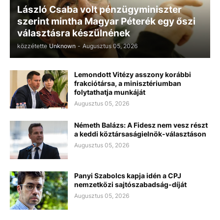
László Csaba volt pénzügyminiszter
szerint mintha Magyar Péterék egy őszi
választásra készülnének
közzétette
Unknown
-
Augusztus 05, 2026
Lemondott Vitézy asszony korábbi
frakciótársa, a minisztériumban
folytathatja munkáját
Augusztus 05, 2026
Németh Balázs: A Fidesz nem vesz részt
a keddi köztársaságielnök-választáson
Augusztus 05, 2026
Panyi Szabolcs kapja idén a CPJ
nemzetközi sajtószabadság-díját
Augusztus 05, 2026