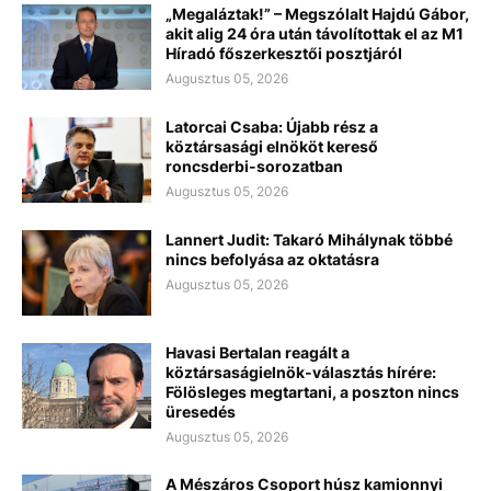
„Megaláztak!” – Megszólalt Hajdú Gábor,
akit alig 24 óra után távolítottak el az M1
Híradó főszerkesztői posztjáról
Augusztus 05, 2026
Latorcai Csaba: Újabb rész a
köztársasági elnököt kereső
roncsderbi-sorozatban
Augusztus 05, 2026
Lannert Judit: Takaró Mihálynak többé
nincs befolyása az oktatásra
Augusztus 05, 2026
Havasi Bertalan reagált a
köztársaságielnök-választás hírére:
Fölösleges megtartani, a poszton nincs
üresedés
Augusztus 05, 2026
A Mészáros Csoport húsz kamionnyi