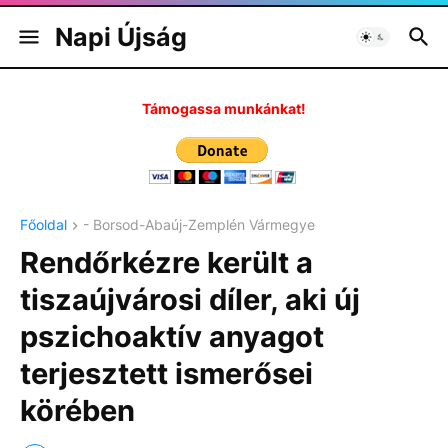
Napi Újság
Támogassa munkánkat!
Főoldal
- Borsod-Abaúj-Zemplén Vármegye
Rendőrkézre került a
tiszaújvárosi díler, aki új
pszichoaktív anyagot
terjesztett ismerősei
körében