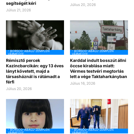
segítségét kéri
Július 20, 2026
Július 21, 2026
- BORSOD-ABAÚJ-ZEMPLÉN
- BORSOD-ABAÚJ-ZEMPLÉN
VÁRMEGYE
VÁRMEGYE
Rémisztő percek
Karddal indult bosszút állni
Kazincbarcikán: egy 13 éves
öccse kirablása miatt:
lányt követett, majd a
Vérmes testvéri megtorlás
társasháznál is rátámadt a
lett a vége Taktaharkányban
férfi
Július 16, 2026
Július 20, 2026
- BORSOD-ABAÚJ-ZEMPLÉN
- BORSOD-ABAÚJ-ZEMPLÉN
VÁRMEGYE
VÁRMEGYE