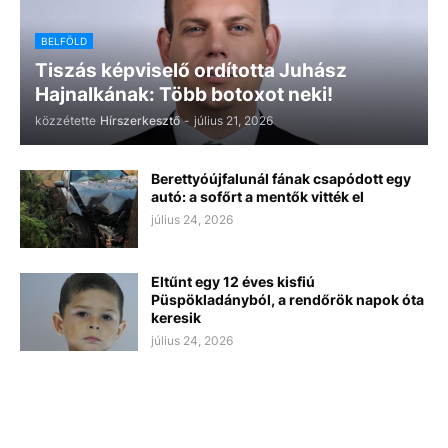
BELFÖLD
Tiszás képviselő ordította Juhász
Hajnalkának: Több botoxot neki!
közzétette
Hírszerkesztő
-
július 21, 2026
Berettyóújfalunál fának csapódott egy
autó: a sofőrt a mentők vitték el
július 24, 2026
Eltűnt egy 12 éves kisfiú
Püspökladányból, a rendőrök napok óta
keresik
július 24, 2026