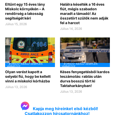
Eltűnt egy 15 éves lány
Halálra késelték a 16 éves
Miskolc környékén – A
fiút, mégis szabadon
rendőrség a lakosság
maradt a támadó! Az
segítségét kéri
összetört szülők nem adják
fel a harcot
Július 15, 2026
Július 14, 2026
- BORSOD-ABAÚJ-ZEMPLÉN
- BORSOD-ABAÚJ-ZEMPLÉN
VÁRMEGYE
VÁRMEGYE
Olyan verést kapott a
Késes fenyegetésből kardos
selyebi fiú, hogy be kellett
leszámolás: rablás után
vinni a miskolci kórházba
durva bosszú tört ki
Taktaharkányban!
Július 13, 2026
Július 13, 2026
Kapja meg híreinket első kézből!
Csatlakozzon hírcsatornánkhoz!