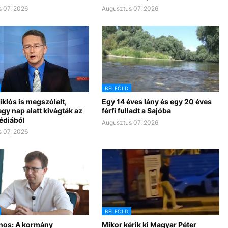
 07, 2026
Augusztus 07, 2026
BELFÖLD
klós is megszólalt,
Egy 14 éves lány és egy 20 éves
gy nap alatt kivágták az
férfi fulladt a Sajóba
édiából
Augusztus 07, 2026
 07, 2026
BELFÖLD
nos: A kormány
Mikor kérik ki Magyar Péter