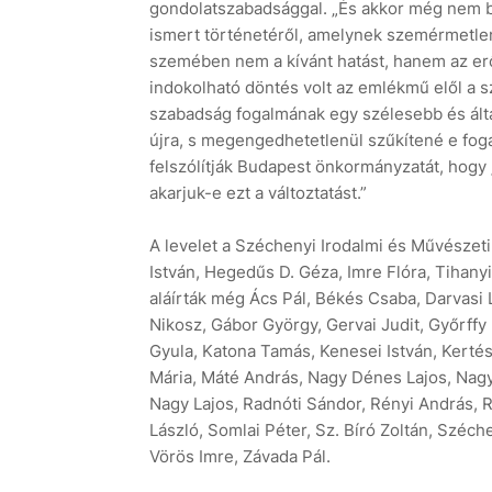
gondolatszabadsággal. „És akkor még nem b
ismert történetéről, amelynek szemérmetlen 
szemében nem a kívánt hatást, hanem az erő
indokolható döntés volt az emlékmű elől a s
szabadság fogalmának egy szélesebb és ált
újra, s megengedhetetlenül szűkítené e foga
felszólítják Budapest önkormányzatát, hog
akarjuk-e ezt a változtatást.”
A levelet a Széchenyi Irodalmi és Művésze
István, Hegedűs D. Géza, Imre Flóra, Tihanyi
aláírták még Ács Pál, Békés Csaba, Darvasi
Nikosz, Gábor György, Gervai Judit, Győrffy
Gyula, Katona Tamás, Kenesei István, Kertés
Mária, Máté András, Nagy Dénes Lajos, Nagy 
Nagy Lajos, Radnóti Sándor, Rényi András, Ro
László, Somlai Péter, Sz. Bíró Zoltán, Széch
Vörös Imre, Závada Pál.