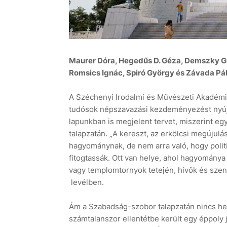
Maurer Dóra, Hegedűs D. Géza, Demszky Gáb
Romsics Ignác, Spiró György és Závada Pál i
A Széchenyi Irodalmi és Művészeti Akadémia
tudósok népszavazási kezdeményezést nyúj
lapunkban is megjelent tervet, miszerint e
talapzatán. „A kereszt, az erkölcsi megújulá
hagyománynak, de nem arra való, hogy polit
fitogtassák. Ott van helye, ahol hagyománya
vagy templomtornyok tetején, hívők és szen
levélben.
Ám a Szabadság-szobor talapzatán nincs helye
számtalanszor ellentétbe került egy éppoly 