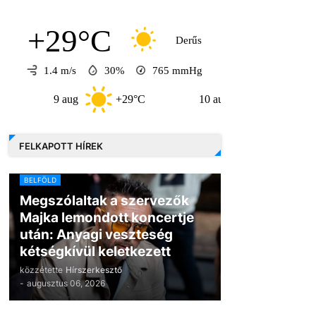
+29°C
Derűs
1.4 m/s
30%
765
mmHg
9 aug
+29°C
10 aug
+33°C
11 a
FELKAPOTT HÍREK
BELFÖLD
Megszólaltak a szervezők
Majka lemondott koncertje
után: Anyagi veszteség
kétségkívül keletkezett
közzétette
Hírszerkesztő
-
augusztus 06, 2026