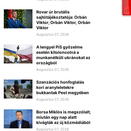
Rovar úr brutális
sajtótájékoztatója: Orbán
Viktor, Orbán Viktor, Orbán
Viktor
Augusztus 07, 2026
A lengyel PiS győzelme
esetén kitoloncolná a
munkanélküli ukránokat az
országból
Augusztus 07, 2026
Szenzációs honfoglalás
kori aranyleletekre
bukkantak Pest megyében
Augusztus 07, 2026
Borsa Miklós is megszólalt,
miután egy nap alatt
kivágták az új közmédiából
Augusztus 07, 2026