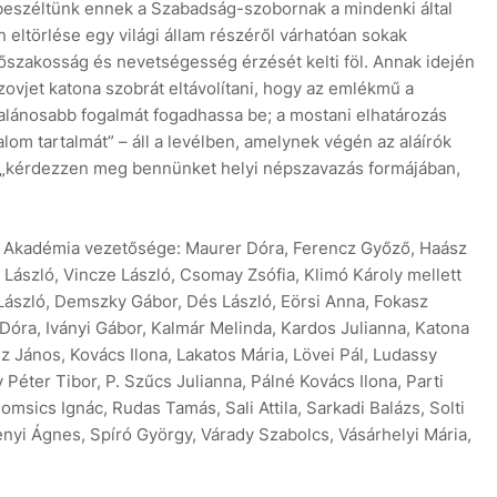
eszéltünk ennek a Szabadság-szobornak a mindenki által
eltörlése egy világi állam részéről várhatóan sokak
szakosság és nevetségesség érzését kelti föl. Annak idején
zovjet katona szobrát eltávolítani, hogy az emlékmű a
alánosabb fogalmát fogadhassa be; a mostani elhatározás
lom tartalmát” – áll a levélben, amelynek végén az aláírók
y „kérdezzen meg bennünket helyi népszavazás formájában,
ti Akadémia vezetősége: Maurer Dóra, Ferencz Győző, Haász
 László, Vincze László, Csomay Zsófia, Klimó Károly mellett
 László, Demszky Gábor, Dés László, Eörsi Anna, Fokasz
 Dóra, Iványi Gábor, Kalmár Melinda, Kardos Julianna, Katona
z János, Kovács Ilona, Lakatos Mária, Lövei Pál, Ludassy
Péter Tibor, P. Szűcs Julianna, Pálné Kovács Ilona, Parti
msics Ignác, Rudas Tamás, Sali Attila, Sarkadi Balázs, Solti
enyi Ágnes, Spíró György, Várady Szabolcs, Vásárhelyi Mária,