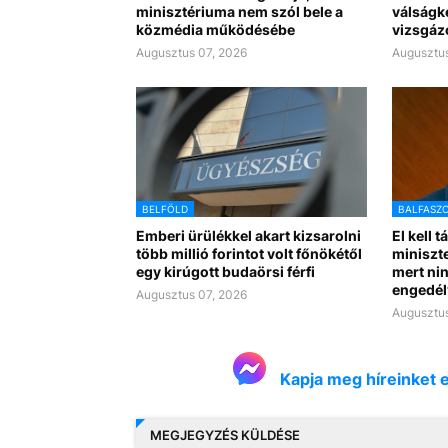
minisztériuma nem szól bele a
válságk
közmédia működésébe
vizsgáz
Augusztus 07, 2026
Augusztus
BELFÖLD
BALFASZ
Emberi ürülékkel akart kizsarolni
El kell t
több millió forintot volt főnökétől
miniszte
egy kirúgott budaörsi férfi
mert nin
engedél
Augusztus 07, 2026
Augusztus
Kapja meg híreinket 
MEGJEGYZÉS KÜLDÉSE