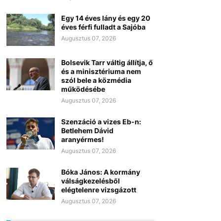
Egy 14 éves lány és egy 20
éves férfi fulladt a Sajóba
Augusztus 07, 2026
Bolsevik Tarr váltig állítja, ő
és a minisztériuma nem
szól bele a közmédia
működésébe
Augusztus 07, 2026
Szenzáció a vizes Eb-n:
Betlehem Dávid
aranyérmes!
Augusztus 07, 2026
Bóka János: A kormány
válságkezelésből
elégtelenre vizsgázott
Augusztus 07, 2026