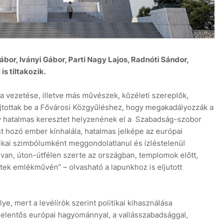
or, Iványi Gábor, Parti Nagy Lajos, Radnóti Sándor,
s tiltakozik.
 vezetése, illetve más művészek, közéleti szereplők,
tottak be a Fővárosi Közgyűléshez, hogy megakadályozzák a
gy hatalmas keresztet helyzenének el a Szabadság-szobor
st hozó ember kínhalála, hatalmas jelképe az európai
ikai szimbólumként meggondolatlanul és ízléstelenül
 van, úton-útfélen szerte az országban, templomok előtt,
tek emlékművén” – olvasható a lapunkhoz is eljutott
, mert a levélírók szerint politikai kihasználása
jelentős európai hagyománnyal, a vallásszabadsággal,