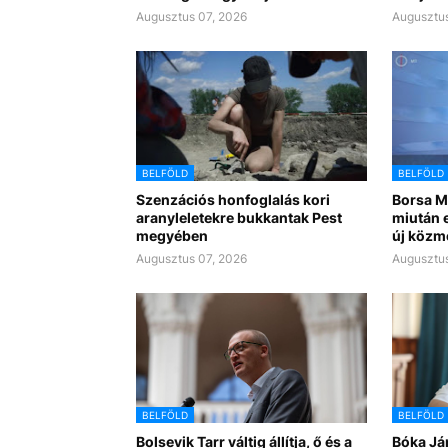
Augusztus 07, 2026
Augusztus
BELFÖLD
BELFÖLD
Szenzációs honfoglalás kori
Borsa Mi
aranyleletekre bukkantak Pest
miután e
megyében
új közm
Augusztus 07, 2026
Augusztus
BELFÖLD
BELFÖLD
Bolsevik Tarr váltig állítja, ő és a
Bóka Já