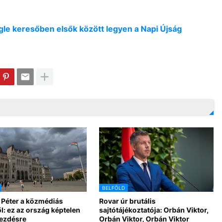
oogle keresőben elsők között legyen a Napi Újság
BELFÖLD
 Péter a közmédiás
Rovar úr brutális
l: ez az ország képtelen
sajtótájékoztatója: Orbán Viktor,
kezdésre
Orbán Viktor, Orbán Viktor