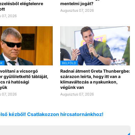
ezelésből elégtelenre
mentelmi jogát?
ott
Augusztus 07, 2026
 07, 2026
OK
BELFÖLD
ávolítani a vicsorgó
Radnai átment Greta Thunbergbe:
r gyülöletkeltő tábláját,
szárazon leírta, hogy itt van a
cs rá hatósági
klímaváltozás a nyakunkon,
yük
végünk van
 07, 2026
Augusztus 07, 2026
első kézből! Csatlakozzon hírcsatornánkhoz!