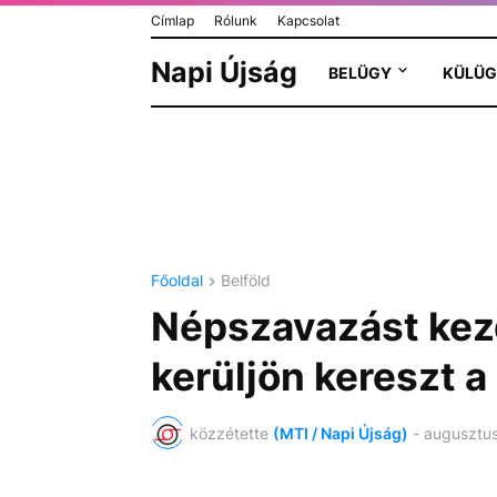
Címlap
Rólunk
Kapcsolat
Napi Újság
BELÜGY
KÜLÜG
Főoldal
Belföld
Népszavazást ke
kerüljön kereszt 
közzétette
(MTI / Napi Újság)
-
augusztus