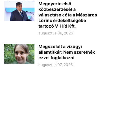
Megnyerte első
közbeszerzését a
választások óta a Mészáros
Lőrinc érdekeltségébe
tartozó V-Híd Kft.
augusztus 06, 2026
Megszólalt a vízügyi
államtitkár: Nem szeretnék
ezzel foglalkozni
augusztus 07, 2026