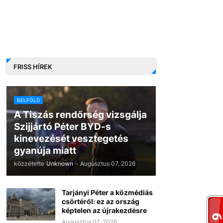
FRISS HÍREK
BELFÖLD
A Tiszás rendőrség vizsgálja
Szijjártó Péter BYD-s
kinevezését vesztegetés
gyanúja miatt
közzétette
Unknown
-
Augusztus 07, 2026
Tarjányi Péter a közmédiás
csörtéről: ez az ország
képtelen az újrakezdésre
Augusztus 07, 2026