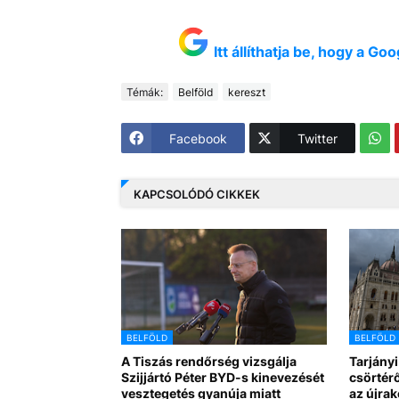
Itt állíthatja be, hogy a G
Témák:
Belföld
kereszt
Facebook
Twitter
KAPCSOLÓDÓ CIKKEK
BELFÖLD
BELFÖLD
A Tiszás rendőrség vizsgálja
Tarjányi
Szijjártó Péter BYD-s kinevezését
csörtérő
vesztegetés gyanúja miatt
az újra