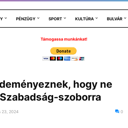
Y
PÉNZÜGY
SPORT
KULTÚRA
BULVÁR
Támogassa munkánkat!
zdeményeznek, hogy ne
a Szabadság-szoborra
 23, 2024
0