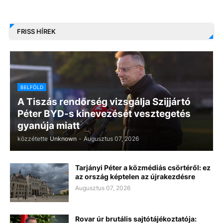
FRISS HÍREK
BELFÖLD
A Tiszás rendőrség vizsgálja Szijjártó
Péter BYD-s kinevezését vesztegetés
gyanúja miatt
közzétette
Unknown
-
Augusztus 07, 2026
Tarjányi Péter a közmédiás csörtéről: ez
az ország képtelen az újrakezdésre
Augusztus 07, 2026
Rovar úr brutális sajtótájékoztatója: