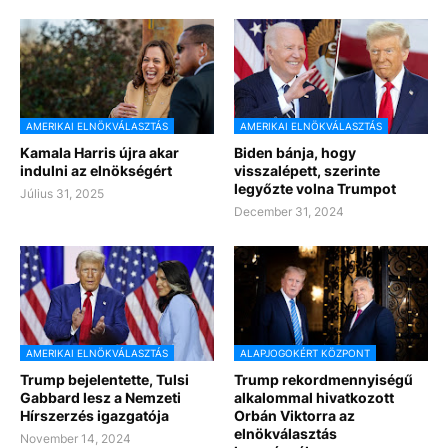
AMERIKAI ELNÖKVÁLASZTÁS
AMERIKAI ELNÖKVÁLASZTÁS
Kamala Harris újra akar
Biden bánja, hogy
indulni az elnökségért
visszalépett, szerinte
legyőzte volna Trumpot
Július 31, 2025
December 31, 2024
AMERIKAI ELNÖKVÁLASZTÁS
ALAPJOGOKÉRT KÖZPONT
Trump bejelentette, Tulsi
Trump rekordmennyiségű
Gabbard lesz a Nemzeti
alkalommal hivatkozott
Hírszerzés igazgatója
Orbán Viktorra az
elnökválasztás
November 14, 2024