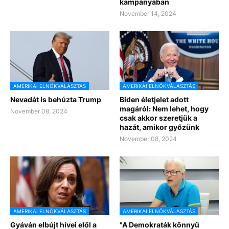
kampányában
November 14, 2024
AMERIKAI ELNÖKVÁLASZTÁS
AMERIKAI ELNÖKVÁLASZTÁS
Nevadát is behúzta Trump
Biden életjelet adott
magáról: Nem lehet, hogy
November 08, 2024
csak akkor szeretjük a
hazát, amikor győzünk
November 08, 2024
AMERIKAI ELNÖKVÁLASZTÁS
AMERIKAI ELNÖKVÁLASZTÁS
Gyáván elbújt hívei elől a
"A Demokraták könnyű