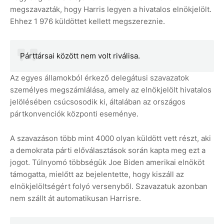
megszavazták, hogy Harris legyen a hivatalos elnökjelölt.
Ehhez 1 976 küldöttet kellett megszereznie.
Párttársai között nem volt riválisa.
Az egyes államokból érkező delegátusi szavazatok
személyes megszámlálása, amely az elnökjelölt hivatalos
jelölésében csúcsosodik ki, általában az országos
pártkonvenciók központi eseménye.
A szavazáson több mint 4000 olyan küldött vett részt, aki
a demokrata párti előválasztások során kapta meg ezt a
jogot. Túlnyomó többségük Joe Biden amerikai elnököt
támogatta, mielőtt az bejelentette, hogy kiszáll az
elnökjelöltségért folyó versenyből. Szavazatuk azonban
nem szállt át automatikusan Harrisre.