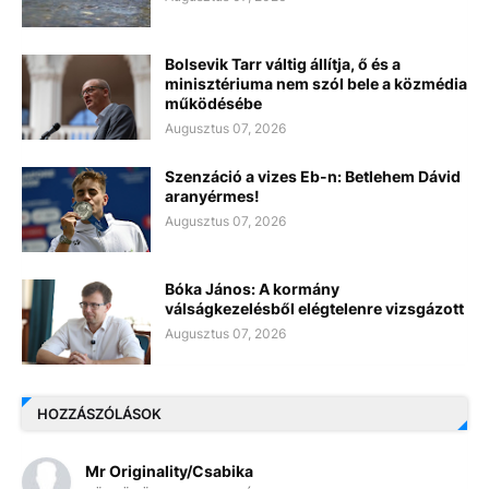
Bolsevik Tarr váltig állítja, ő és a
minisztériuma nem szól bele a közmédia
működésébe
Augusztus 07, 2026
Szenzáció a vizes Eb-n: Betlehem Dávid
aranyérmes!
Augusztus 07, 2026
Bóka János: A kormány
válságkezelésből elégtelenre vizsgázott
Augusztus 07, 2026
HOZZÁSZÓLÁSOK
Mr Originality/Csabika