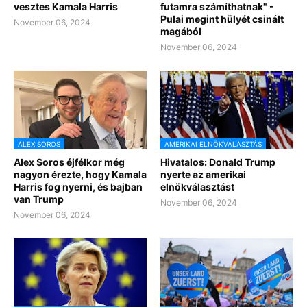
vesztes Kamala Harris
futamra számíthatnak" -
Pulai megint hülyét csinált
November 06, 2024
magából
November 06, 2024
ALEX SOROS
AMERIKAI ELNÖKVÁLASZTÁS
Alex Soros éjfélkor még
Hivatalos: Donald Trump
nagyon érezte, hogy Kamala
nyerte az amerikai
Harris fog nyerni, és bajban
elnökválasztást
van Trump
November 06, 2024
November 06, 2024