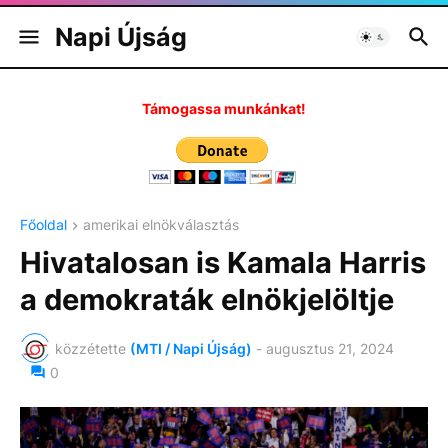
Napi Újság
Támogassa munkánkat!
Főoldal
amerikai elnökválasztás
Hivatalosan is Kamala Harris
a demokraták elnökjelöltje
közzétette
(MTI / Napi Újság)
-
augusztus 21, 2024
0