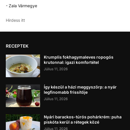
- Zala Vármegye
Hirdess itt
RECEPTEK
Krumplis fokhagymaleves ropogós
krutonnal: igazi komfortétel
Július 11, 2026
Így készül a házi meggyszörp: a nyár
legfinomabb frissítője
Július 11, 2026
Nyári barackos-túrós pohárkrém: puha
piskóta kerül a rétegek közé
Július 11, 2026