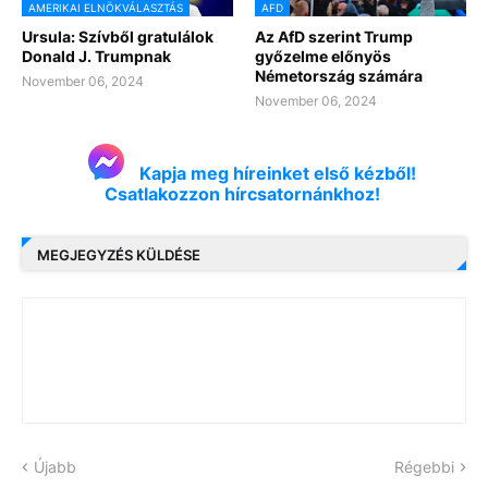
AMERIKAI ELNÖKVÁLASZTÁS
AFD
Ursula: Szívből gratulálok
Az AfD szerint Trump
Donald J. Trumpnak
győzelme előnyös
Németország számára
November 06, 2024
November 06, 2024
Kapja meg híreinket első kézből!
Csatlakozzon hírcsatornánkhoz!
MEGJEGYZÉS KÜLDÉSE
Újabb
Régebbi