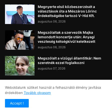
Megnyerte első közbeszerzését a
választások óta a Mészáros Lőrinc
érdekeltségébe tartozó V-Híd Kft.
augusztus 06, 2026
Megszólaltak a szervezők Majka
lemondott koncertje után: Anyagi
veszteség kétségkívül keletkezett
augusztus 06, 2026
Megszólalt a vízügyi államtitkár: Nem
szeretnék ezzel foglalkozni
augusztus 07, 2026
Weboldalunk sütiket használ a felhasználói élmény javítása
érdekében
Tovább olvasom
Címlap
Rólunk
Kapcsolat
Accept !
Copyright ©
2026
Napi Újság