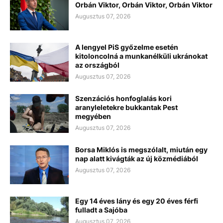
Orbán Viktor, Orbán Viktor, Orbán Viktor
Augusztus 07, 2026
A lengyel PiS győzelme esetén
kitoloncolná a munkanélküli ukránokat
az országból
Augusztus 07, 2026
Szenzációs honfoglalás kori
aranyleletekre bukkantak Pest
megyében
Augusztus 07, 2026
Borsa Miklós is megszólalt, miután egy
nap alatt kivágták az új közmédiából
Augusztus 07, 2026
Egy 14 éves lány és egy 20 éves férfi
fulladt a Sajóba
Augusztus 07, 2026