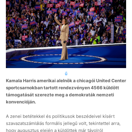
ű
Kamala Harris amerikai alelnök a chicagói United Center
sportcsarnokban tartott rendezvényen 4566 küldött
támogatását szerezte meg a demokraták nemzeti
konvencióján.
A zenei betétekkel és politikusok beszédeivel kísért
szavazatszámlálás formális jellegű volt, tekintettel arra,
hogy augusztus elején a küldöttek már távolról