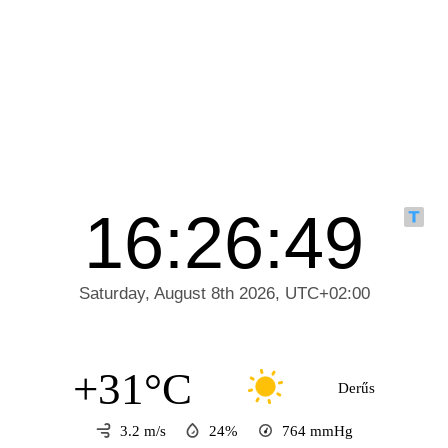
+31°C
Derűs
3.2 m/s
24%
764
mmHg