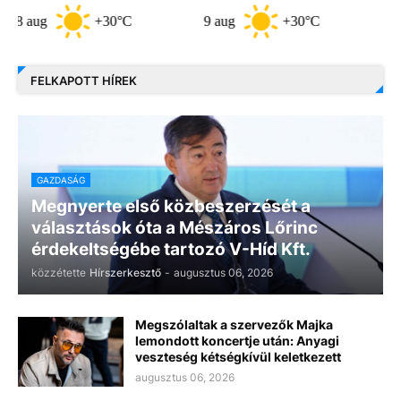
g
+30°C
9 aug
+30°C
10 aug
FELKAPOTT HÍREK
GAZDASÁG
Megnyerte első közbeszerzését a
választások óta a Mészáros Lőrinc
érdekeltségébe tartozó V-Híd Kft.
közzétette
Hírszerkesztő
-
augusztus 06, 2026
Megszólaltak a szervezők Majka
lemondott koncertje után: Anyagi
veszteség kétségkívül keletkezett
augusztus 06, 2026