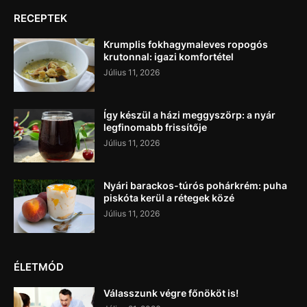
RECEPTEK
Krumplis fokhagymaleves ropogós
krutonnal: igazi komfortétel
Július 11, 2026
Így készül a házi meggyszörp: a nyár
legfinomabb frissítője
Július 11, 2026
Nyári barackos-túrós pohárkrém: puha
piskóta kerül a rétegek közé
Július 11, 2026
ÉLETMÓD
Válasszunk végre főnököt is!