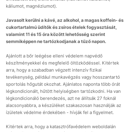
káliumot, magnéziumot).
Javasolt kerülni a kávé, az alkohol, a magas koffein- és
cukortartalmú üdítők és zsíros ételek fogyasztását,
valamint 11 és 15 óra között lehetősség szerint
semmiképpen ne tartózkodjanak a tűző napon.
Ajánlott a bőr leégése elleni védelem napvédő
készítményekkel és megfelelő öltözködéssel. Kitértek
arra, hogy a szabadban végzett intenzív fizikai
tevékenység, például munkavégzés vagy hosszantartó
sportolás hőgutát okozhat. Ajánlatos naponta több órát
légkondicionált, hűtött helyiségben tartózkodni. Ha van
légkondicionáló berendezés, azt ne állítsák 27 foknál
alacsonyabbra, a készüléket szakaszosan használják az
ízületek védelme érdekében - hívják fel a figyelmet.
Kitértek arra, hogy a katasztrófavédelem weboldalán