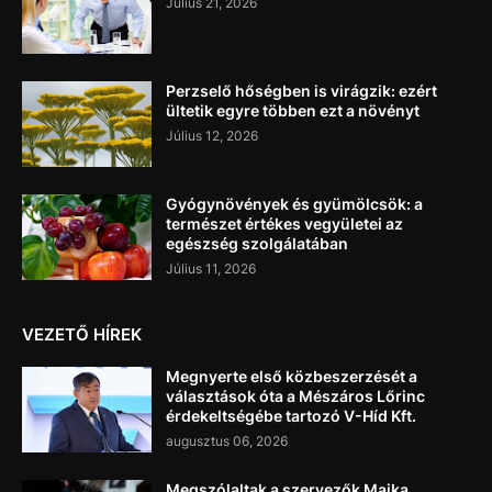
Július 21, 2026
Perzselő hőségben is virágzik: ezért
ültetik egyre többen ezt a növényt
Július 12, 2026
Gyógynövények és gyümölcsök: a
természet értékes vegyületei az
egészség szolgálatában
Július 11, 2026
VEZETŐ HÍREK
Megnyerte első közbeszerzését a
választások óta a Mészáros Lőrinc
érdekeltségébe tartozó V-Híd Kft.
augusztus 06, 2026
Megszólaltak a szervezők Majka