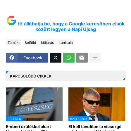
Itt állíthatja be, hogy a Google keresőben elsők
között legyen a Napi Újság
Témák:
Belföld
Időjárás
kánikula
Facebook
KAPCSOLÓDÓ CIKKEK
BELFÖLD
BALFASZOK
Emberi ürülékkel akart
El kell távolítani a vicsorgó