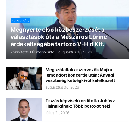
GAZDASÁG
Megnyerte első közbeszerzését a
választások óta a Mészáros Lőrinc
érdekeltségébe tartozó V-Híd Kft.
közzétette
Hírszerkesztő
-
augusztus 06, 2026
Megszólaltak a szervezők Majka
lemondott koncertje után: Anyagi
veszteség kétségkívül keletkezett
augusztus 06, 2026
Tiszás képviselő ordította Juhász
Hajnalkának: Több botoxot neki!
július 21, 2026