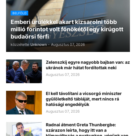
BELFÖLD
Emberi ürülékkel akart kizsarolni több
millió forintot volt főnökétől egy kirúgott
budaörsi férfi
közzétette
Unknown
-
Augusztus 07, 2026
Zelenszkij egyre nagyobb bajban van: az
ukránok már hátat fordítottak neki
Augusztus 07, 2026
El kell távolítani a vicsorgó miniszter
gyülöletkeltő tábláját, mert nincs rá
hatósági engedélyük
Augusztus 07, 2026
Radnai átment Greta Thunbergbe:
szárazon leírta, hogy itt van a
klímaváltozás a nyakunkon, végünk van