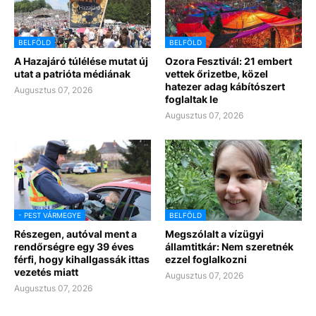
BELFÖLD
BELFÖLD
A Hazajáró túlélése mutat új
Ozora Fesztivál: 21 embert
utat a patrióta médiának
vettek őrizetbe, közel
hatezer adag kábítószert
Augusztus 07, 2026
foglaltak le
Augusztus 07, 2026
- PEST VÁRMEGYE
BELFÖLD
Részegen, autóval ment a
Megszólalt a vízügyi
rendőrségre egy 39 éves
államtitkár: Nem szeretnék
férfi, hogy kihallgassák ittas
ezzel foglalkozni
vezetés miatt
Augusztus 07, 2026
Augusztus 07, 2026