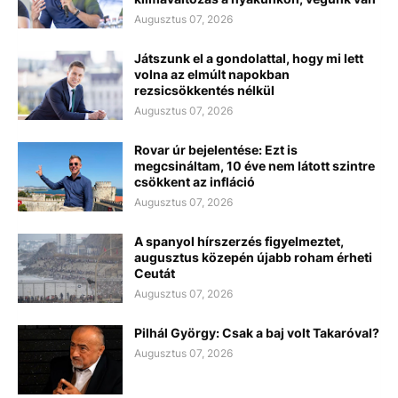
Augusztus 07, 2026
Játszunk el a gondolattal, hogy mi lett
volna az elmúlt napokban
rezsicsökkentés nélkül
Augusztus 07, 2026
Rovar úr bejelentése: Ezt is
megcsináltam, 10 éve nem látott szintre
csökkent az infláció
Augusztus 07, 2026
A spanyol hírszerzés figyelmeztet,
augusztus közepén újabb roham érheti
Ceutát
Augusztus 07, 2026
Pilhál György: Csak a baj volt Takaróval?
Augusztus 07, 2026