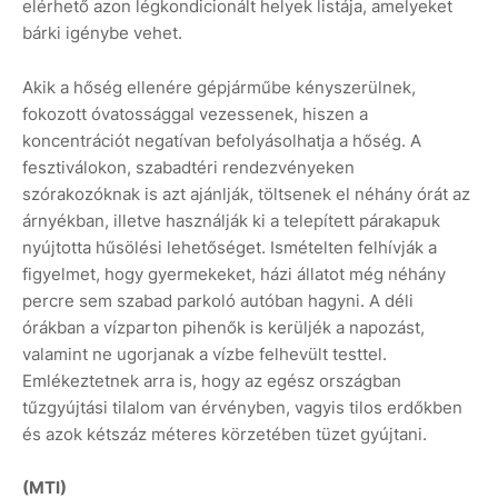
elérhető azon légkondicionált helyek listája, amelyeket
bárki igénybe vehet.
Akik a hőség ellenére gépjárműbe kényszerülnek,
fokozott óvatossággal vezessenek, hiszen a
koncentrációt negatívan befolyásolhatja a hőség. A
fesztiválokon, szabadtéri rendezvényeken
szórakozóknak is azt ajánlják, töltsenek el néhány órát az
árnyékban, illetve használják ki a telepített párakapuk
nyújtotta hűsölési lehetőséget. Ismételten felhívják a
figyelmet, hogy gyermekeket, házi állatot még néhány
percre sem szabad parkoló autóban hagyni. A déli
órákban a vízparton pihenők is kerüljék a napozást,
valamint ne ugorjanak a vízbe felhevült testtel.
Emlékeztetnek arra is, hogy az egész országban
tűzgyújtási tilalom van érvényben, vagyis tilos erdőkben
és azok kétszáz méteres körzetében tüzet gyújtani.
(MTI)