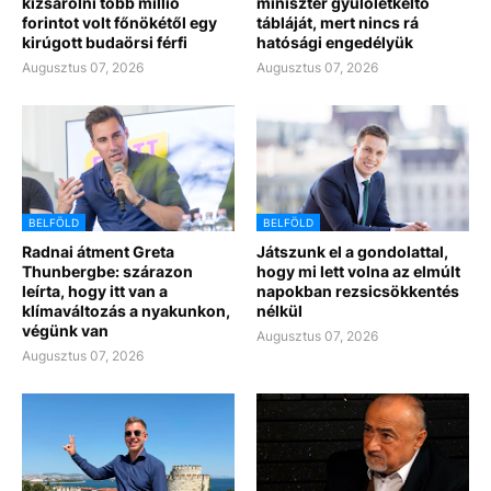
kizsarolni több millió
miniszter gyülöletkeltő
forintot volt főnökétől egy
tábláját, mert nincs rá
kirúgott budaörsi férfi
hatósági engedélyük
Augusztus 07, 2026
Augusztus 07, 2026
BELFÖLD
BELFÖLD
Radnai átment Greta
Játszunk el a gondolattal,
Thunbergbe: szárazon
hogy mi lett volna az elmúlt
leírta, hogy itt van a
napokban rezsicsökkentés
klímaváltozás a nyakunkon,
nélkül
végünk van
Augusztus 07, 2026
Augusztus 07, 2026