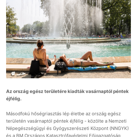
Az ország egész területére kiadták vasárnaptól péntek
éjfélig.
Másodfokú hőségriasztás lép életbe az ország egész
területén vasárnaptól péntek éjfélig - közölte a Nemzeti
Népegészségügyi és Gyógyszerészeti Központ (NNGYK)
és a BM Országos Katasztrófavédelmi Főigazgatóság