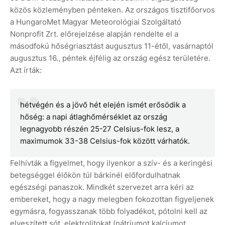
közös közleményben pénteken. Az országos tisztifőorvos
a HungaroMet Magyar Meteorológiai Szolgáltató
Nonprofit Zrt. előrejelzése alapján rendelte el a
másodfokú hőségriasztást augusztus 11-étől, vasárnaptól
augusztus 16., péntek éjfélig az ország egész területére.
Azt írták:
hétvégén és a jövő hét elején ismét erősödik a
hőség: a napi átlaghőmérséklet az ország
legnagyobb részén 25-27 Celsius-fok lesz, a
maximumok 33-38 Celsius-fok között várhatók.
Felhívták a figyelmet, hogy ilyenkor a szív- és a keringési
betegséggel élőkön túl bárkinél előfordulhatnak
egészségi panaszok. Mindkét szervezet arra kéri az
embereket, hogy a nagy melegben fokozottan figyeljenek
egymásra, fogyasszanak több folyadékot, pótolni kell az
elveszített sót, elektrolitokat (nátriumot kalciumot,