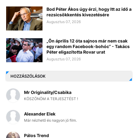
Bod Péter Ákos úgy érzi, hogy Itt az idő a
rezsicsökkentés kivezetésére
Augusztus 07, 2026
„Ön április 12 óta sajnos már nem csak
egy random Facebook-bohóc” - Takács
Péter eligazította Rovar urat
Augusztus 07, 2026
HOZZÁSZÓLÁSOK
Mr Originality/Csabika
KÖSZÖNÖM A TERJESZTÉST !
Alexander Elek
Már nézhető és nagyon jó film.
Pálos Trend