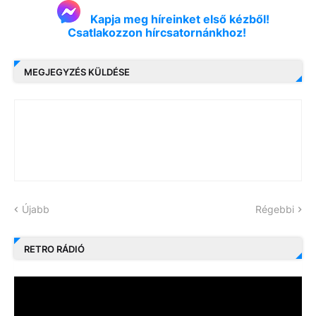
Kapja meg híreinket első kézből!
Csatlakozzon hírcsatornánkhoz!
MEGJEGYZÉS KÜLDÉSE
Újabb
Régebbi
RETRO RÁDIÓ