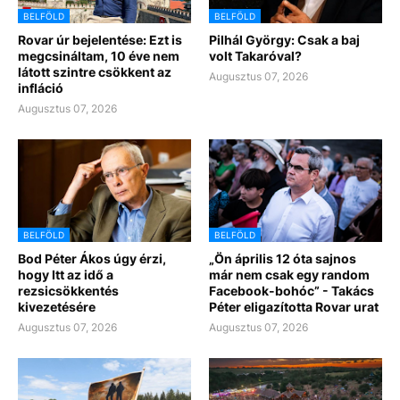
BELFÖLD
BELFÖLD
Rovar úr bejelentése: Ezt is
Pilhál György: Csak a baj
megcsináltam, 10 éve nem
volt Takaróval?
látott szintre csökkent az
Augusztus 07, 2026
infláció
Augusztus 07, 2026
BELFÖLD
BELFÖLD
Bod Péter Ákos úgy érzi,
„Ön április 12 óta sajnos
hogy Itt az idő a
már nem csak egy random
rezsicsökkentés
Facebook-bohóc” - Takács
kivezetésére
Péter eligazította Rovar urat
Augusztus 07, 2026
Augusztus 07, 2026