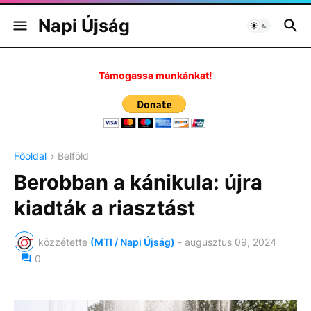
Napi Újság
Támogassa munkánkat!
Főoldal
Belföld
Berobban a kánikula: újra
kiadták a riasztást
közzétette
(MTI / Napi Újság)
-
augusztus 09, 2024
0