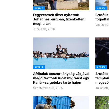
AFRIKA
AFRIKA
Fegyveresek tüzet nyitottak
Brutáli
Johannesburgban, tizenketten
fogadta
meghaltak
Május 30
Június 10, 2026
AFRIKA
AFRIKA
Afrikaiak boszorkányság vádjával
Brutáli
megöltek több tucat migránst egy
templom
Kanár-szigetekre tartó hajón
megszól
Szeptember 03, 2025
Július 30