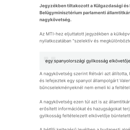
Jegyzékben tiltakozott a Külgazdasági és 
Belügyminisztérium parlamenti államtitkárá
nagykövetség.
Az MTI-hez eljuttatott jegyzékben a külképvi
nyilatkozatában "szelektív és megkülönbözt
egy spanyolországi gyilkosság elkövetője
A nagykövetség szerint Rétvári azt állította
és lefejeztek egy spanyol állampolgárt Val
bűncselekményeknél nem emeli ki a feltétel
A nagykövetség ezen túl azt is az államtit
erősített információkat és hazugságokat terje
gyilkosság feltételezett elkövetője büntetet
A hétfői keltezésű levélben a budapesti algé