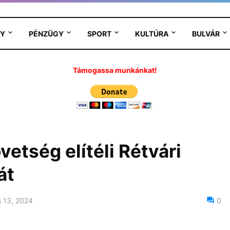
Y
PÉNZÜGY
SPORT
KULTÚRA
BULVÁR
Támogassa munkánkat!
vetség elítéli Rétvári
át
 13, 2024
0