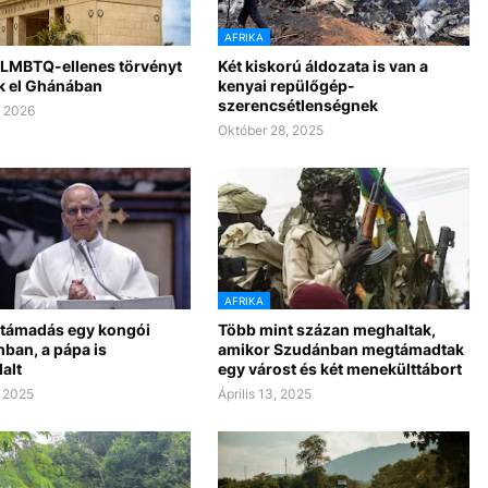
AFRIKA
s LMBTQ-ellenes törvényt
Két kiskorú áldozata is van a
k el Ghánában
kenyai repülőgép-
szerencsétlenségnek
, 2026
Október 28, 2025
AFRIKA
s támadás egy kongói
Több mint százan meghaltak,
ban, a pápa is
amikor Szudánban megtámadtak
alt
egy várost és két menekülttábort
, 2025
Április 13, 2025