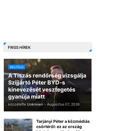
FRISS HÍREK
BELFÖLD
A Tiszás rendőrség vizsgálja
Szijjártó Péter BYD-s
kinevezését vesztegetés
gyanúja miatt
közzétette
Unknown
-
Augusztus 07, 2026
Tarjányi Péter a közmédiás
csörtéről: ez az ország