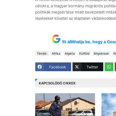
célokra, a magyar kormány migrációs politi
politikák megsértése miatt bevezetett inté
lépéseket követel az alaptalan vádaskodáso
Itt állíthatja be, hogy a G
Témák:
Afrika
Algéria
Külföld
Migránsok
R
Facebook
Twitter
KAPCSOLÓDÓ CIKKEK