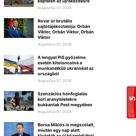
képtelen az újrakezdésre
Augusztus 07, 2026
Rovar úr brutális
sajtótájékoztatója: Orbán
Viktor, Orbán Viktor, Orbán
Viktor
Augusztus 07, 2026
A lengyel PiS győzelme
esetén kitoloncolná a
munkanélküli ukránokat az
országból
Augusztus 07, 2026
Szenzációs honfoglalás
kori aranyleletekre
bukkantak Pest megyében
Augusztus 07, 2026
Borsa Miklós is megszólalt,
miután egy nap alatt
kivágták az új közmédiából