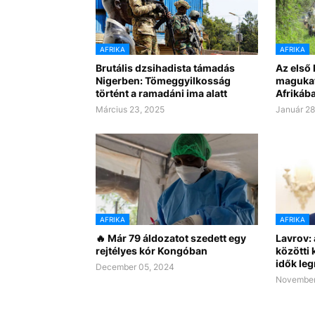
AFRIKA
AFRIKA
Brutális dzsihadista támadás
Az első
Nigerben: Tömeggyilkosság
magukat
történt a ramadáni ima alatt
Afrikáb
Március 23, 2025
Január 28
AFRIKA
AFRIKA
🔥 Már 79 áldozatot szedett egy
Lavrov: 
rejtélyes kór Kongóban
közötti
idők leg
December 05, 2024
November