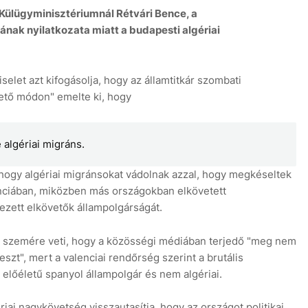
Külügyminisztériumnál Rétvári Bence, a
nak nyilatkozata miatt a budapesti algériai
selet azt kifogásolja, hogy az államtitkár szombati
ető módon" emelte ki, hogy
 algériai migráns.
, hogy algériai migránsokat vádolnak azzal, hogy megkéseltek
enciában, miközben más országokban elkövetett
ezett elkövetők állampolgárságát.
kár szemére veti, hogy a közösségi médiában terjedő "meg nem
szt", mert a valenciai rendőrség szerint a brutális
t előéletű spanyol állampolgár és nem algériai.
riai nagykövetség visszautasítja, hogy az országot politikai