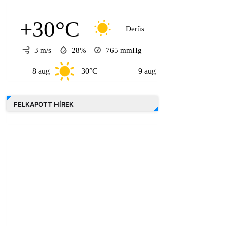
+30°C
Derűs
3 m/s
28%
765
mmHg
8 aug
+30°C
9 aug
+30°C
10 
FELKAPOTT HÍREK