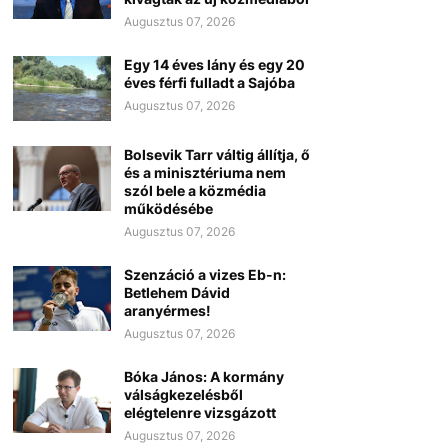
Augusztus 07, 2026
Egy 14 éves lány és egy 20
éves férfi fulladt a Sajóba
Augusztus 07, 2026
Bolsevik Tarr váltig állítja, ő
és a minisztériuma nem
szól bele a közmédia
működésébe
Augusztus 07, 2026
Szenzáció a vizes Eb-n:
Betlehem Dávid
aranyérmes!
Augusztus 07, 2026
Bóka János: A kormány
válságkezelésből
elégtelenre vizsgázott
Augusztus 07, 2026