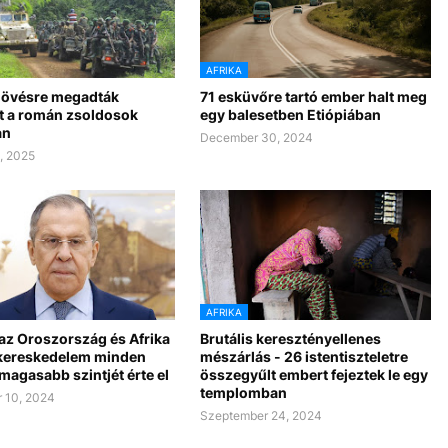
AFRIKA
 lövésre megadták
71 esküvőre tartó ember halt meg
 a román zsoldosok
egy balesetben Etiópiában
an
December 30, 2024
, 2025
AFRIKA
az Oroszország és Afrika
Brutális keresztényellenes
 kereskedelem minden
mészárlás - 26 istentiszteletre
magasabb szintjét érte el
összegyűlt embert fejeztek le egy
templomban
 10, 2024
Szeptember 24, 2024