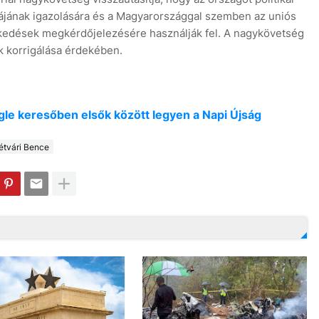
kájának igazolására és a Magyarországgal szemben az uniós
zkedések megkérdőjelezésére használják fel. A nagykövetség
k korrigálása érdekében.
oogle keresőben elsők között legyen a Napi Újság
étvári Bence