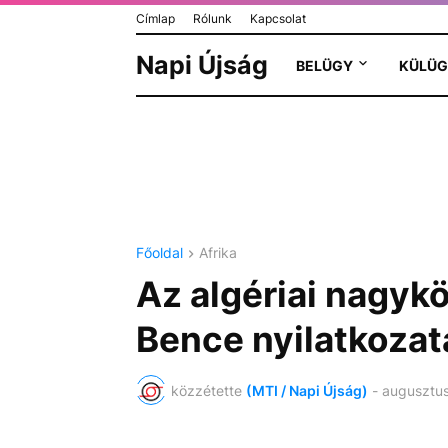
Címlap
Rólunk
Kapcsolat
Napi Újság
BELÜGY
KÜLÜG
Főoldal
Afrika
Az algériai nagykö
Bence nyilatkozat
közzétette
(MTI / Napi Újság)
-
augusztus