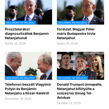
BENJAMIN NETANJAHU
BENJAMIN NETANJAHU
Prosztatarákot
Fordulat: Magyar Péter
diagnosztizáltak Benjamin
máris Budapestre hívta
Netanjahunál
Netanjahut
Április 28, 2026
Április 16, 2026
BENJAMIN NETANJAHU
BENJAMIN NETANJAHU
Telefonon beszélt Vlagyimir
Donald Trumpot ünnepelte,
Putyin és Benjámin
Netanjahut kifütyülte a
Netanjahu a Közel-Keletről
százezres tömeg Tel-
Avivban
November 18, 2025
Október 13, 2025