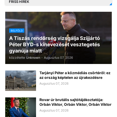
FRISS HÍREK
BELFÖLD
A Tiszás rendőrség vizsgálja Szijjártó
Péter BYD-s kinevezését vesztegetés
gyanúja miatt
közzétette
Unknown
-
Augusztus 07, 2026
Tarjányi Péter a közmédiás csörtéről: ez
az ország képtelen az újrakezdésre
Augusztus 07, 2026
Rovar úr brutális sajtótájékoztatója:
Orbán Viktor, Orbán Viktor, Orbán Viktor
Augusztus 07, 2026