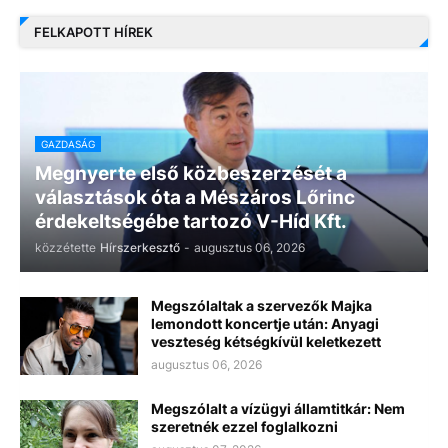
FELKAPOTT HÍREK
GAZDASÁG
Megnyerte első közbeszerzését a
választások óta a Mészáros Lőrinc
érdekeltségébe tartozó V-Híd Kft.
közzétette
Hírszerkesztő
-
augusztus 06, 2026
Megszólaltak a szervezők Majka
lemondott koncertje után: Anyagi
veszteség kétségkívül keletkezett
augusztus 06, 2026
Megszólalt a vízügyi államtitkár: Nem
szeretnék ezzel foglalkozni