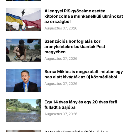
A lengyel PiS győzelme esetén
kitoloncolná a munkanélküli ukránokat
az országból
Augusztus 07, 2026
Szenzációs honfoglalás kori
aranyleletekre bukkantak Pest
megyében
Augusztus 07, 2026
Borsa Miklós is megszólalt, miután egy
nap alatt kivágták az új közmédiából
Augusztus 07, 2026
Egy 14 éves lány és egy 20 éves férfi
fulladt a Sajóba
Augusztus 07, 2026