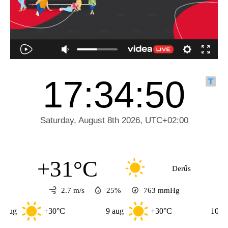
+31°C
Derűs
2.7 m/s
25%
763
mmHg
+30°C
9 aug
+30°C
10 aug