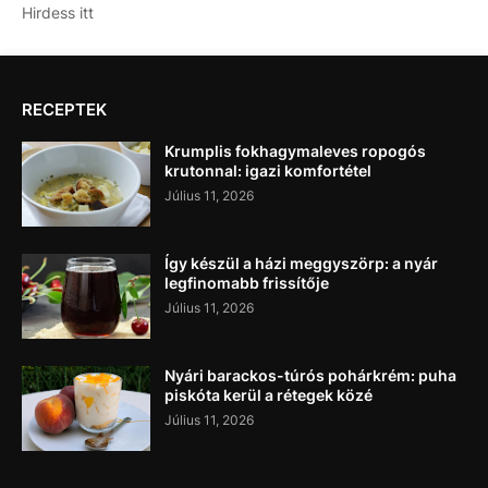
Hirdess itt
RECEPTEK
Krumplis fokhagymaleves ropogós
krutonnal: igazi komfortétel
Július 11, 2026
Így készül a házi meggyszörp: a nyár
legfinomabb frissítője
Július 11, 2026
Nyári barackos-túrós pohárkrém: puha
piskóta kerül a rétegek közé
Július 11, 2026