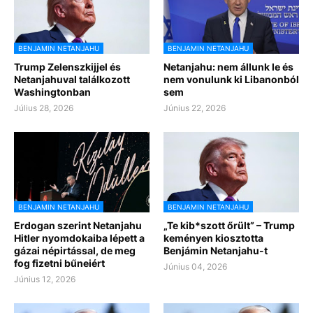
BENJAMIN NETANJAHU
BENJAMIN NETANJAHU
Trump Zelenszkijjel és
Netanjahu: nem állunk le és
Netanjahuval találkozott
nem vonulunk ki Libanonból
Washingtonban
sem
Július 28, 2026
Június 22, 2026
BENJAMIN NETANJAHU
BENJAMIN NETANJAHU
Erdogan szerint Netanjahu
„Te kib*szott őrült” – Trump
Hitler nyomdokaiba lépett a
keményen kiosztotta
gázai népirtással, de meg
Benjámin Netanjahu-t
fog fizetni bűneiért
Június 04, 2026
Június 12, 2026