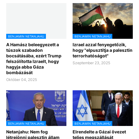
BENJAMIN NETANJAHU
BENJAMIN NETANJAHU
A Hamász beleegyezett a
Izrael azzal fenyegetőzik,
túszok szabadon
hogy "elpusztítja a palesztin
bocsátásába, ezért Trump
terrorhatóságot"
felszólította Izraelt, hogy
Szeptember 23, 2025
hagyja abba Gáza
bombázását
Október 04, 2025
BENJAMIN NETANJAHU
BENJAMIN NETANJAHU
Netanjahu: Nem fog
Elrendelte a Gázai övezet
létrejönni palesztin állam
teljes megszállását