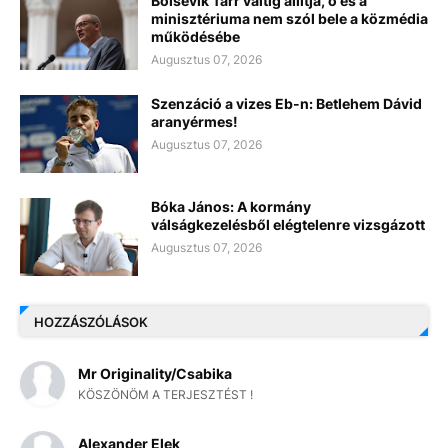
Bolsevik Tarr váltig állítja, ő és a
minisztériuma nem szól bele a közmédia
működésébe
Augusztus 07, 2026
Szenzáció a vizes Eb-n: Betlehem Dávid
aranyérmes!
Augusztus 07, 2026
Bóka János: A kormány
válságkezelésből elégtelenre vizsgázott
Augusztus 07, 2026
HOZZÁSZÓLÁSOK
Mr Originality/Csabika
KÖSZÖNÖM A TERJESZTÉST !
Alexander Elek