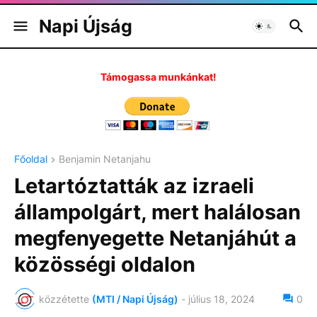
Napi Újság
Támogassa munkánkat!
Főoldal
Benjamin Netanjahu
Letartóztatták az izraeli
állampolgárt, mert halálosan
megfenyegette Netanjáhút a
közösségi oldalon
közzétette
(MTI / Napi Újság)
-
július 18, 2024
0