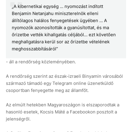
„A kibernetikai egység ... nyomozást indított
Benjamin Netanjahu miniszterelnök elleni
állítólagos halálos fenyegetések ügyében ... A
nyomozók azonosították a gyanúsítottat, és ma
őrizetbe vették kihallgatás céljából... ezt követően
meghallgatásra kerül sor az őrizetbe vételének
meghosszabbításáról”
- áll a rendőrség közleményében.
A rendőrség szerint az észak-izraeli Binyamin városából
származó támadó egy Telegram online üzenetküldő
csoportban fenyegette meg az államfőt.
Az elmúlt hetekben Magyaroszágon is elszaporodtak a
hasonló esetek, Kocsis Máté a Facebookon posztolt a
jelenségről.