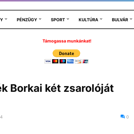
Y
PÉNZÜGY
SPORT
KULTÚRA
BULVÁR
Támogassa munkánkat!
ék Borkai két zsarolóját
24
0