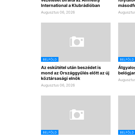
International a Klubrádióban
másodf
Augusztus 06, 2026
Augusztus
BELFÖLD
BELFÖLD
Az eskütétel után beszédet is
Átgyalo
mond az Országgyűlés előtt az új
belógjan
köztársasági elnök
Augusztus
Augusztus 06, 2026
BELFÖLD
BELFÖLD