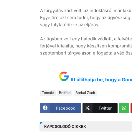
A tárgyalás zárt volt, az indoklásról már kikül
Egyelőre azt sem tudni, hogy az ügyészség v
vagy folytatódik-e az eljárás.
Az ügyben volt egy hatodik vádlott, a felvétele
férjével kitalálta, hogy készítsen kompromitt
szeptemberi tárgyaláson elfogadta a vád össz
Itt állíthatja be, hogy a G
Témák:
Belföld
Borkai Zsolt
Facebook
Twitter
KAPCSOLÓDÓ CIKKEK