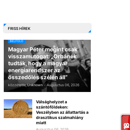
FRISS HÍREK
BELFÖLD
Magyar Péter megint csak
visszamutogat: „Orbánék
tudták, hogy a magyar
energiarendszer az
összedőlés szélén áll”
közzétette
Unknown
-
Augusztus 06, 2026
Válsághelyzet a
szántóföldeken:
Veszélyben az állattartás a
drasztikus szalmahiány
miatt
Augusztus 06, 2026