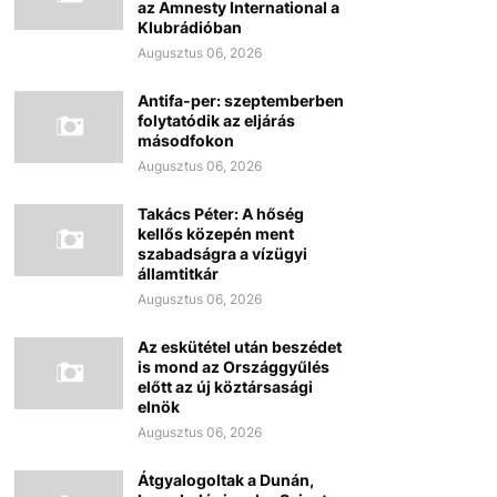
az Amnesty International a
Klubrádióban
Augusztus 06, 2026
Antifa-per: szeptemberben
folytatódik az eljárás
másodfokon
Augusztus 06, 2026
Takács Péter: A hőség
kellős közepén ment
szabadságra a vízügyi
államtitkár
Augusztus 06, 2026
Az eskütétel után beszédet
is mond az Országgyűlés
előtt az új köztársasági
elnök
Augusztus 06, 2026
Átgyalogoltak a Dunán,