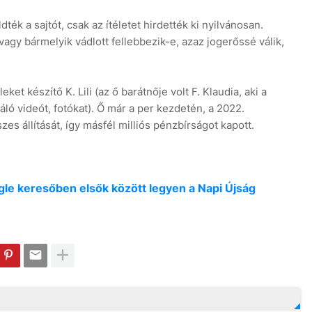
dték a sajtót, csak az ítéletet hirdették ki nyilvánosan.
agy bármelyik vádlott fellebbezik-e, azaz jogerőssé válik,
ket készítő K. Lili (az ő barátnője volt F. Klaudia, aki a
áló videót, fotókat). Ő már a per kezdetén, a 2022.
es állítását, így másfél milliós pénzbírságot kapott.
oogle keresőben elsők között legyen a Napi Újság