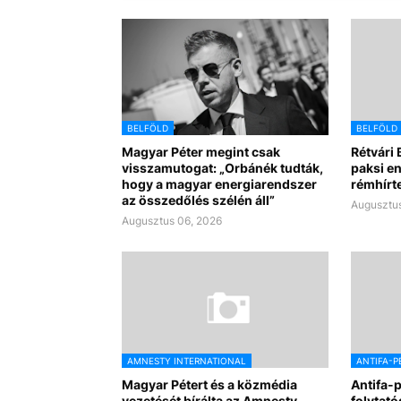
BELFÖLD
BELFÖLD
Magyar Péter megint csak
Rétvári 
visszamutogat: „Orbánék tudták,
paksi e
hogy a magyar energiarendszer
rémhírte
az összedőlés szélén áll”
Augusztus
Augusztus 06, 2026
AMNESTY INTERNATIONAL
ANTIFA-P
Magyar Pétert és a közmédia
Antifa-
vezetését bírálta az Amnesty
folytató