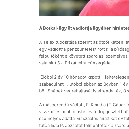
A Borkai-ügy öt vádlottja ügyében hirdetett
A Telex tudósítása szerint az ötből ketten l
egy vádlottra pénzbüntetést rótt ki a bíróság
felbujtóként elkövetett zsarolás, személyes 
valamint Sz. Erikát mint bűnsegédet.
Előbbi 2 év 10 hónapot kapott – feltételese
szabadulhat –, utóbbi ebben az ügyben 1 év,
börtönének végrehajtását is elrendelték, ő 
A másodrendű vádlott, F. Klaudia (F. Gábor 
visszaélés miatt másfél év felfüggesztett bö
személyes adattal visszaélés miatt két év fel
futballista P. Józsefet felmentették a zsarolá