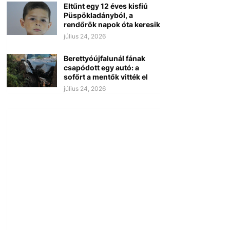
Eltűnt egy 12 éves kisfiú
Püspökladányból, a
rendőrök napok óta keresik
július 24, 2026
Berettyóújfalunál fának
csapódott egy autó: a
sofőrt a mentők vitték el
július 24, 2026