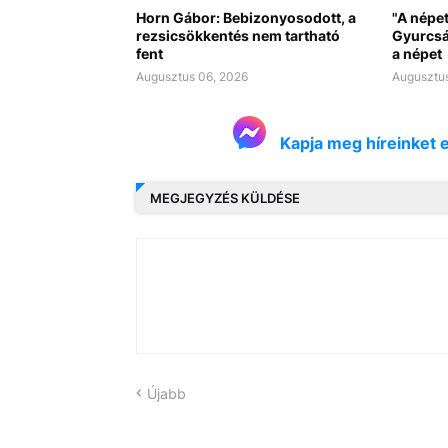
Horn Gábor: Bebizonyosodott, a
"A népet
rezsicsökkentés nem tartható
Gyurcsá
fent
a népet
Augusztus 06, 2026
Augusztus
Kapja meg híreinket 
MEGJEGYZÉS KÜLDÉSE
Újabb