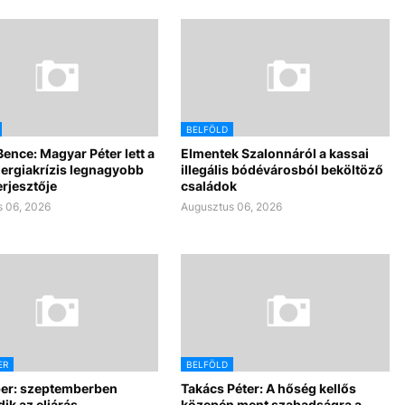
BELFÖLD
Bence: Magyar Péter lett a
Elmentek Szalonnáról a kassai
nergiakrízis legnagyobb
illegális bódévárosból beköltöző
rjesztője
családok
 06, 2026
Augusztus 06, 2026
ER
BELFÖLD
per: szeptemberben
Takács Péter: A hőség kellős
dik az eljárás
közepén ment szabadságra a