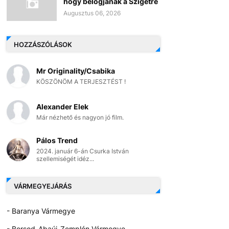
hogy belógjanak a Szigetre
Augusztus 06, 2026
HOZZÁSZÓLÁSOK
Mr Originality/Csabika
KÖSZÖNÖM A TERJESZTÉST !
Alexander Elek
Már nézhető és nagyon jó film.
Pálos Trend
2024. január 6-án Csurka István
szellemiségét idéz...
VÁRMEGYEJÁRÁS
- Baranya Vármegye
- Borsod-Abaúj-Zemplén Vármegye