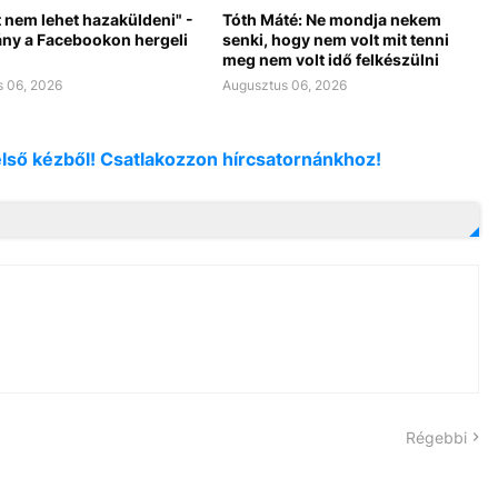
 nem lehet hazaküldeni" -
Tóth Máté: Ne mondja nekem
ny a Facebookon hergeli
senki, hogy nem volt mit tenni
meg nem volt idő felkészülni
 06, 2026
Augusztus 06, 2026
első kézből! Csatlakozzon hírcsatornánkhoz!
Régebbi