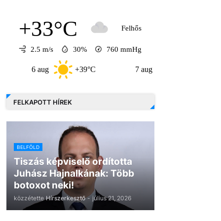
+33°C
Felhős
2.5 m/s
30%
760
mmHg
6 aug
+39°C
7 aug
+33°C
8 a
FELKAPOTT HÍREK
BELFÖLD
Tiszás képviselő ordította
Juhász Hajnalkának: Több
botoxot neki!
közzétette
Hírszerkesztő
-
július 21, 2026