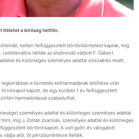
 ítéletet a bíróság hétfőn.
etöltendő, ketten felfüggesztett börtönbüntetést kaptak, míg
. Letöltendőre ítélték az elsőrendű vádlott F. Gábort
adattal és különleges személyes adattal visszaélés miatt,
n legkorábban a büntetés kétharmadának letöltése után
 10 hónapot kapott, de egy korábbi 1 év felfüggesztett
szintén harmadolással szabadulhat.
felesége) személyes adattal és különleges személyes adattal
rtönt, míg J. Zoltán zsarolás, személyes adattal és különleges
függesztett börtönt kapott. A volt győri és válogatott
s vádja alól, őt pénzbüntetésre ítélték.