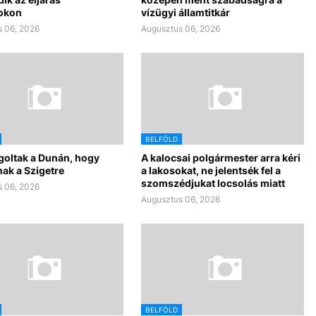
okon
vízügyi államtitkár
 06, 2026
Augusztus 06, 2026
BELFÖLD
goltak a Dunán, hogy
A kalocsai polgármester arra kéri
ak a Szigetre
a lakosokat, ne jelentsék fel a
szomszédjukat locsolás miatt
 06, 2026
Augusztus 06, 2026
BELFÖLD