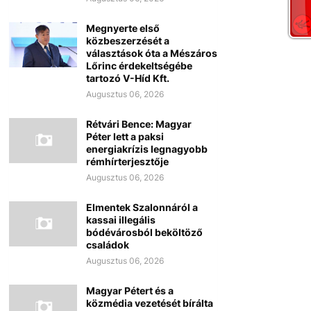
Megnyerte első
közbeszerzését a
választások óta a Mészáros
Lőrinc érdekeltségébe
tartozó V-Híd Kft.
Augusztus 06, 2026
Rétvári Bence: Magyar
Péter lett a paksi
energiakrízis legnagyobb
rémhírterjesztője
Augusztus 06, 2026
Elmentek Szalonnáról a
kassai illegális
bódévárosból beköltöző
családok
Augusztus 06, 2026
Magyar Pétert és a
közmédia vezetését bírálta