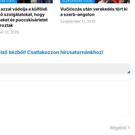
AR VUCIC
ALEKSANDAR VUCIC
azzal vádolja a külföldi
Vučićozás után verekedés tört ki
ő szolgálatokat, hogy
a szerb–angolon
eket és puccskísérletet
Szeptember 11, 2025
íroztak
r 15, 2025
első kézből! Csatlakozzon hírcsatornánkhoz!
Régebbi