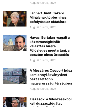
Augusztus 05, 2026
Lannert Judit: Takaró
Mihálynak többé nincs
befolyása az oktatásra
Augusztus 05, 2026
Havasi Bertalan reagált a
köztársaságielnök-
választás hírére:
Fölösleges megtartani, a
poszton nincs üresedés
Augusztus 05, 2026
A Mészáros Csoport húsz
kamionnyi ásványvizet
oszt szét több
magyarországi térségben
Augusztus 05, 2026
Tiszások: a fideszesekből
kell duzzasztógátat