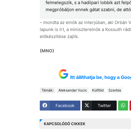
felmelegszik, s a hadiipari lobbik azt felp
megpróbáljon ennek gátat szabni, de attól 
– mondta az elnök az interjúban, aki Orbán V
lapunk is írt, a miniszterelnök a Kossuth 
előkészítése zajlik.
(MNO)
Itt állíthatja be, hogy a G
Témák:
Aleksandar Vucic
Külföld
Szerbia
Facebook
Twitter
KAPCSOLÓDÓ CIKKEK