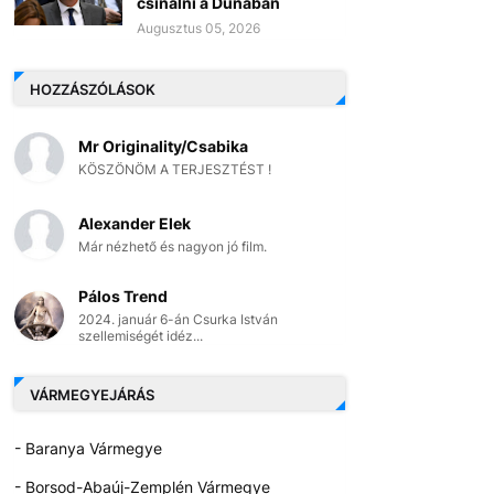
csinálni a Dunában
Augusztus 05, 2026
HOZZÁSZÓLÁSOK
Mr Originality/Csabika
KÖSZÖNÖM A TERJESZTÉST !
Alexander Elek
Már nézhető és nagyon jó film.
Pálos Trend
2024. január 6-án Csurka István
szellemiségét idéz...
VÁRMEGYEJÁRÁS
- Baranya Vármegye
- Borsod-Abaúj-Zemplén Vármegye