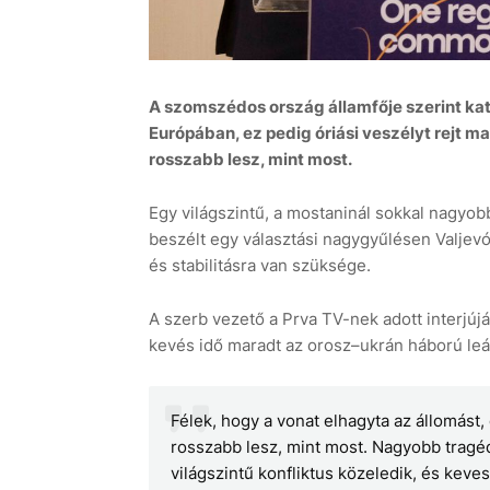
A szomszédos ország államfője szerint katas
Európában, ez pedig óriási veszélyt rejt m
rosszabb lesz, mint most.
Egy világszintű, a mostaninál sokkal nagyobb
beszélt egy választási nagygyűlésen Valjev
és stabilitásra van szüksége.
A szerb vezető a Prva TV-nek adott interjújá
kevés idő maradt az orosz–ukrán háború leál
Félek, hogy a vonat elhagyta az állomást,
rosszabb lesz, mint most. Nagyobb tragéd
világszintű konfliktus közeledik, és keve