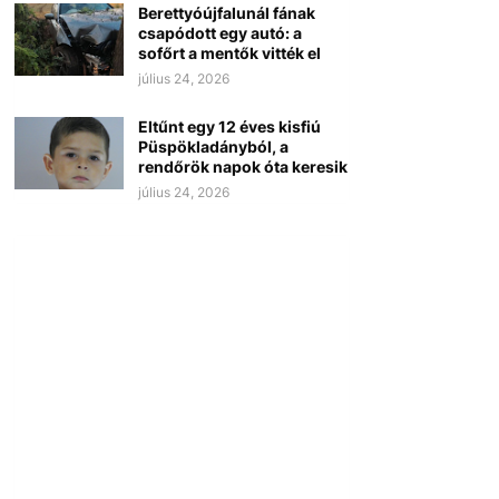
Berettyóújfalunál fának
csapódott egy autó: a
sofőrt a mentők vitték el
július 24, 2026
Eltűnt egy 12 éves kisfiú
Püspökladányból, a
rendőrök napok óta keresik
július 24, 2026