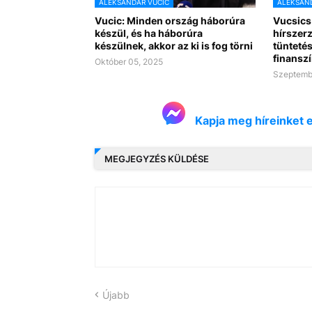
ALEKSANDAR VUCIC
ALEKSAND
Vucic: Minden ország háborúra
Vucsics 
készül, és ha háborúra
hírszerz
készülnek, akkor az ki is fog törni
tüntetés
finansz
Október 05, 2025
Szeptembe
Kapja meg híreinket 
MEGJEGYZÉS KÜLDÉSE
Újabb