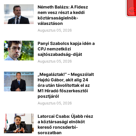
Németh Balázs: A Fidesz
nem vesz részt a keddi
köztársaságielnök-
választáson
Augusztus 05, 2026
Panyi Szabolcs kapja idén a
CPJ nemzetközi
sajtószabadság-díját
Augusztus 05, 2026
„Megaláztak!” – Megszólalt
Hajdú Gábor, akit alig 24
óra után távolítottak el az
M1 Híradó főszerkesztői
posztjáról
Augusztus 05, 2026
Latorcai Csaba: Újabb rész
a köztársasági elnököt
kereső roncsderbi-
sorozatban