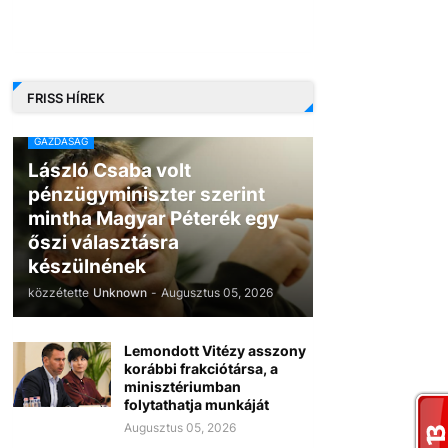
FRISS HÍREK
GAZDASÁG
László Csaba volt
pénzügyminiszter szerint
mintha Magyar Péterék egy
őszi választásra
készülnének
közzétette
Unknown
-
Augusztus 05, 2026
Lemondott Vitézy asszony
korábbi frakciótársa, a
minisztériumban
folytathatja munkáját
Augusztus 05, 2026