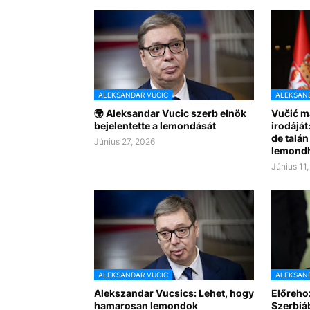
ALEKSANDAR VUCIC
ALEKSAND
🌍 Aleksandar Vucic szerb elnök
Vučić má
bejelentette a lemondását
irodájá
de talá
Június 27, 2026
lemond
Június 11
ALEKSANDAR VUCIC
ALEKSAND
Alekszandar Vucsics: Lehet, hogy
Előrehoz
hamarosan lemondok
Szerbiá