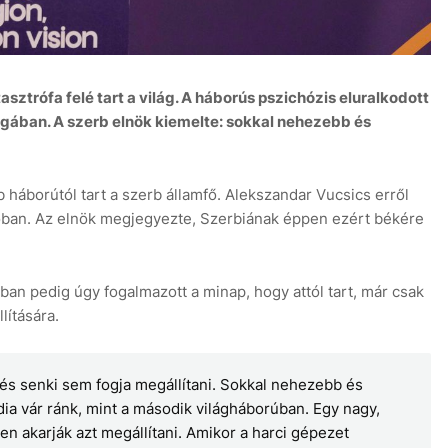
ztrófa felé tart a világ. A háborús pszichózis eluralkodott
agában. A szerb elnök kiemelte: sokkal nehezebb és
6 aug
 háborútól tart a szerb államfő. Alekszandar Vucsics erről
óban. Az elnök megjegyezte, Szerbiának éppen ezért békére
ban pedig úgy fogalmazott a minap, hogy attól tart, már csak
lítására.
 és senki sem fogja megállítani. Sokkal nehezebb és
ia vár ránk, mint a második világháborúban. Egy nagy,
sen akarják azt megállítani. Amikor a harci gépezet