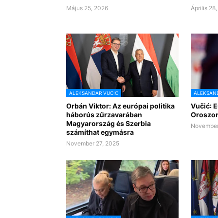
Május 25, 2026
Április 28
ALEKSANDAR VUCIC
ALEKSAND
Orbán Viktor: Az európai politika
Vučić: 
háborús zűrzavarában
Oroszor
Magyarország és Szerbia
November
számíthat egymásra
November 27, 2025