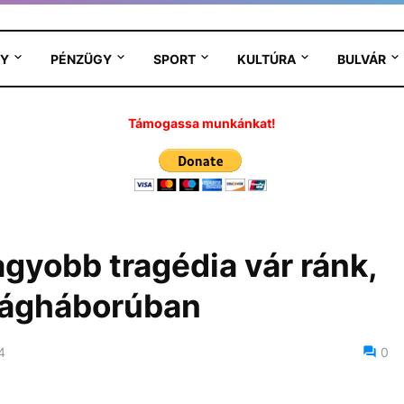
Y
PÉNZÜGY
SPORT
KULTÚRA
BULVÁR
Támogassa munkánkat!
agyobb tragédia vár ránk,
ilágháborúban
4
0