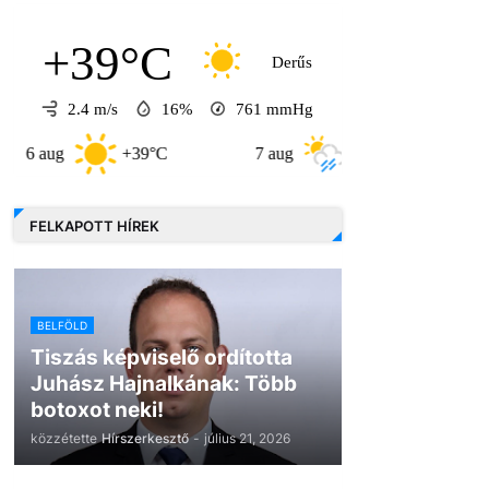
+39°C
Derűs
2.4 m/s
16%
761
mmHg
+39°C
7 aug
+32°C
8 aug
FELKAPOTT HÍREK
BELFÖLD
Tiszás képviselő ordította
Juhász Hajnalkának: Több
botoxot neki!
közzétette
Hírszerkesztő
-
július 21, 2026