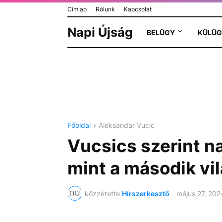
Címlap
Rólunk
Kapcsolat
Napi Újság
BELÜGY
KÜLÜG
Főoldal
Aleksandar Vucic
Vucsics szerint n
mint a második v
közzétette
Hírszerkesztő
-
május 27, 202