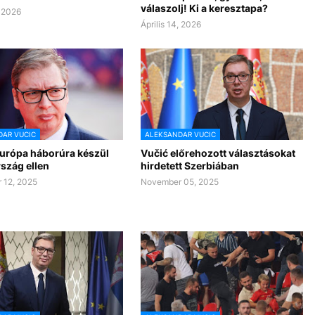
válaszolj! Ki a keresztapa?
, 2026
Április 14, 2026
AR VUCIC
ALEKSANDAR VUCIC
Európa háborúra készül
Vučić előrehozott választásokat
szág ellen
hirdetett Szerbiában
 12, 2025
November 05, 2025