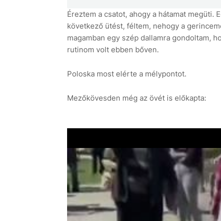
Éreztem a csatot, ahogy a hátamat megüti. 
következő ütést, féltem, nehogy a gerincem
magamban egy szép dallamra gondoltam, hog
rutinom volt ebben bőven.
Poloska most elérte a mélypontot.
Mezőkövesden még az övét is előkapta: