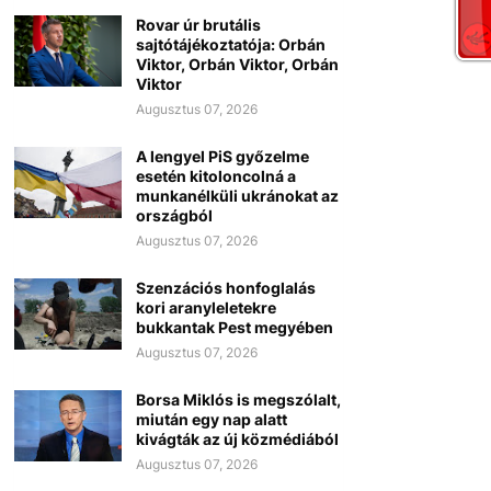
Rovar úr brutális
sajtótájékoztatója: Orbán
Viktor, Orbán Viktor, Orbán
Viktor
Augusztus 07, 2026
A lengyel PiS győzelme
esetén kitoloncolná a
munkanélküli ukránokat az
országból
Augusztus 07, 2026
Szenzációs honfoglalás
kori aranyleletekre
bukkantak Pest megyében
Augusztus 07, 2026
Borsa Miklós is megszólalt,
miután egy nap alatt
kivágták az új közmédiából
Augusztus 07, 2026