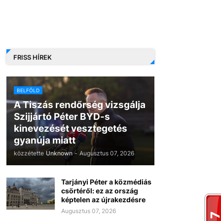
FRISS HÍREK
BELFÖLD
A Tiszás rendőrség vizsgálja
Szijjártó Péter BYD-s
kinevezését vesztegetés
gyanúja miatt
közzétette
Unknown
-
Augusztus 07, 2026
Tarjányi Péter a közmédiás
csörtéről: ez az ország
képtelen az újrakezdésre
Augusztus 07, 2026