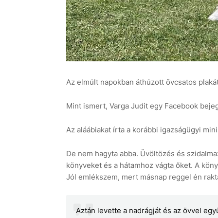
Az elmúlt napokban áthúzott övcsatos plakát
Mint ismert, Varga Judit egy Facebook beje
Az aláábiakat írta a korábbi igazságügyi mini
De nem hagyta abba. Üvöltözés és szidalmaz
könyveket és a hátamhoz vágta őket. A könyv
Jól emlékszem, mert másnap reggel én rak
Aztán levette a nadrágját és az övvel egy