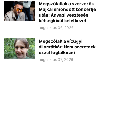
Megszólaltak a szervezők
Majka lemondott koncertje
után: Anyagi veszteség
kétségkívül keletkezett
augusztus 06, 2026
Megszólalt a vízügyi
államtitkár: Nem szeretnék
ezzel foglalkozni
augusztus 07, 2026