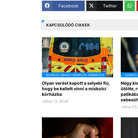
Facebook
Twitter
KAPCSOLÓDÓ CIKKEK
- BORSOD-ABAÚJ-ZEMPLÉN VÁRMEGYE
- SZABOL
Olyan verést kapott a selyebi fiú,
Négy ki
hogy be kellett vinni a miskolci
ütötte, 
kórházba
patikába
sebesül
Július 13, 2026
Július 03