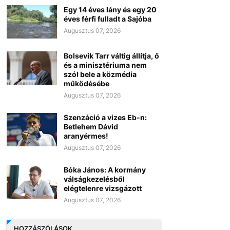
Egy 14 éves lány és egy 20
éves férfi fulladt a Sajóba
Augusztus 07, 2026
Bolsevik Tarr váltig állítja, ő
és a minisztériuma nem
szól bele a közmédia
működésébe
Augusztus 07, 2026
Szenzáció a vizes Eb-n:
Betlehem Dávid
aranyérmes!
Augusztus 07, 2026
Bóka János: A kormány
válságkezelésből
elégtelenre vizsgázott
Augusztus 07, 2026
HOZZÁSZÓLÁSOK