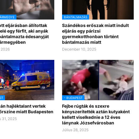
VÁRMEGYE
BÁNTALMAZÁS
tt eljárásban állítottak
Szándékos erőszak miatt indult
elé egy férfit, aki anyák
eljárás egy párizsi
bántalmazta édesanyját
gyermekotthonban történt
vármegyében
bántalmazás miatt
 2026
December 10, 2025
ST
- BUDAPEST
n hajléktalant vertek
Fejbe rúgták és szexre
őrszíne miatt Budapesten
kényszerítették aztán kutyaként
kellett viselkednie a 12 éves
 31, 2025
lánynak Józsefvárosban
Július 28, 2025