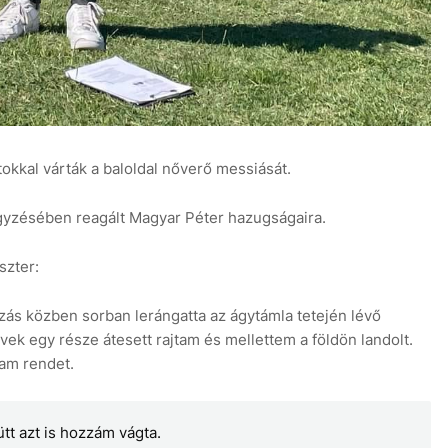
okkal várták a baloldal nőverő messiását.
gyzésében reagált Magyar Péter hazugságaira.
szter:
ás közben sorban lerángatta az ágytámla tetején lévő
ek egy része átesett rajtam és mellettem a földön landolt.
tam rendet.
ütt azt is hozzám vágta.