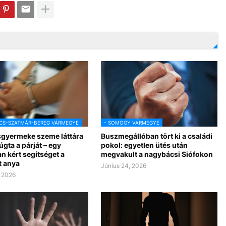
CS-SZATMÁR-BEREG VÁRMEGYE
- SOMOGY VÁRMEGYE
sgyermeke szeme láttára
Buszmegállóban tört ki a családi
rúgta a párját – egy
pokol: egyetlen ütés után
n kért segítséget a
megvakult a nagybácsi Siófokon
t anya
Június 24, 2026
, 2026