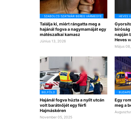
- SZABOLCS-SZATMÁR-BEREG VÁRMEGYE
- HEVES 
Találja ki, miért rángatta meg a
Gyorsíto
hajánál fogva a nagymamáját egy
bíróság 
mátészalkai kamasz
napján 
Heves 
Június 13, 2026
Május 08,
BELFÖLD
- BUDAPE
Hajánál fogva húzta a nyílt utcán
Egy romá
volt barátnőjét egy férfi
meg a b
Hajmáskéren
Augusztus
November 05, 2025