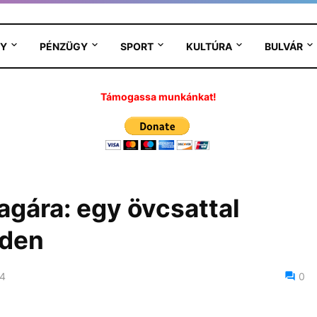
Y
PÉNZÜGY
SPORT
KULTÚRA
BULVÁR
Támogassa munkánkat!
gára: egy övcsattal
sden
24
0