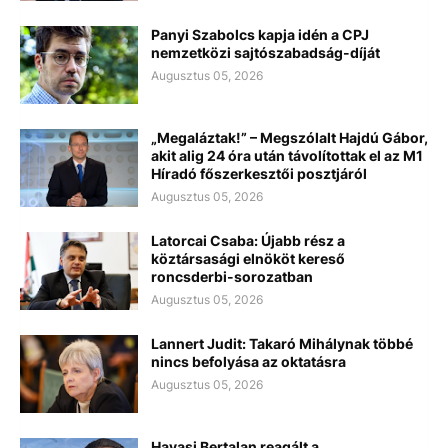
Panyi Szabolcs kapja idén a CPJ
nemzetközi sajtószabadság-díját
Augusztus 05, 2026
„Megaláztak!” – Megszólalt Hajdú Gábor,
akit alig 24 óra után távolítottak el az M1
Híradó főszerkesztői posztjáról
Augusztus 05, 2026
Latorcai Csaba: Újabb rész a
köztársasági elnököt kereső
roncsderbi-sorozatban
Augusztus 05, 2026
Lannert Judit: Takaró Mihálynak többé
nincs befolyása az oktatásra
Augusztus 05, 2026
Havasi Bertalan reagált a