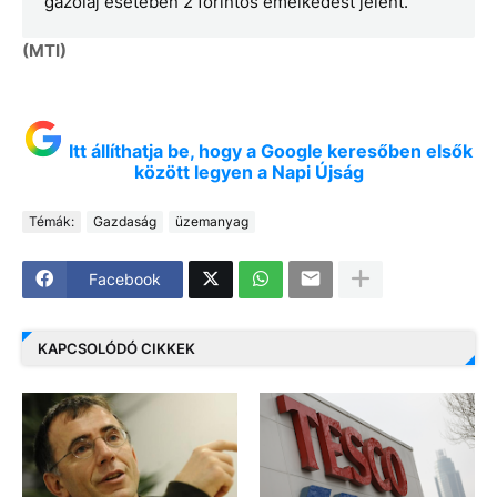
gázolaj esetében 2 forintos emelkedést jelent.
(MTI)
Itt állíthatja be, hogy a Google keresőben elsők
között legyen a Napi Újság
Témák:
Gazdaság
üzemanyag
Facebook
KAPCSOLÓDÓ CIKKEK