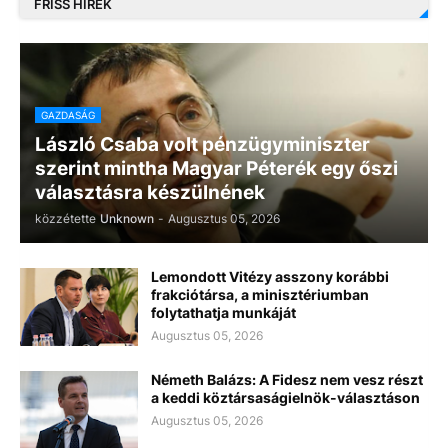
FRISS HÍREK
GAZDASÁG
László Csaba volt pénzügyminiszter
szerint mintha Magyar Péterék egy őszi
választásra készülnének
közzétette
Unknown
-
Augusztus 05, 2026
Lemondott Vitézy asszony korábbi
frakciótársa, a minisztériumban
folytathatja munkáját
Augusztus 05, 2026
Németh Balázs: A Fidesz nem vesz részt
a keddi köztársaságielnök-választáson
Augusztus 05, 2026