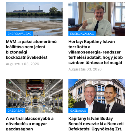
ENERGIAVÁLSÁG
ENERGIAVÁLSÁG
MVM: a paksi atomerőmű
Hortay: Kapitány István
leállítása nem jelent
torzította a
biztonsági
villamosenergia-rendszer
kockázatnövekedést
terhelési adatait, hogy jobb
színben tűntesse fel magát
Augusztus 03, 2026
Augusztus 03, 2026
GAZDASÁG
GAZDASÁG
A vártnál alacsonyabb a
Kapitány István Buday
növekedés a magyar
Bencét nevezte ki a Nemzeti
gazdaságban
Befektetési Ügynökség Zrt.