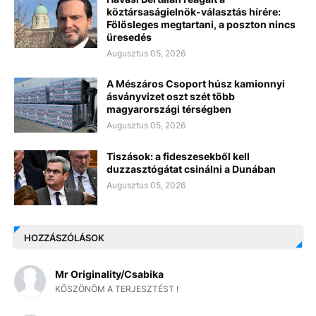
köztársaságielnök-választás hírére:
Fölösleges megtartani, a poszton nincs
üresedés
Augusztus 05, 2026
A Mészáros Csoport húsz kamionnyi
ásványvizet oszt szét több
magyarországi térségben
Augusztus 05, 2026
Tiszások: a fideszesekből kell
duzzasztógátat csinálni a Dunában
Augusztus 05, 2026
HOZZÁSZÓLÁSOK
Mr Originality/Csabika
KÖSZÖNÖM A TERJESZTÉST !