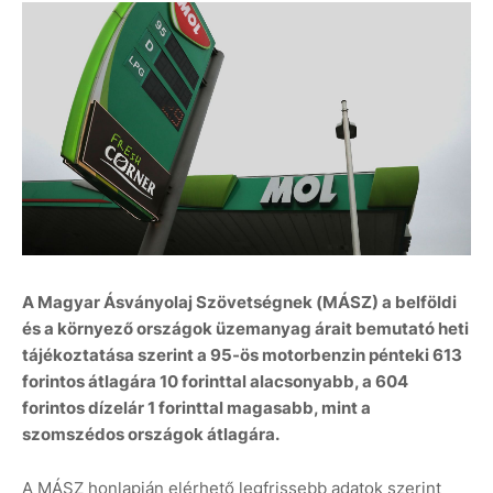
A Magyar Ásványolaj Szövetségnek (MÁSZ) a belföldi
és a környező országok üzemanyag árait bemutató heti
tájékoztatása szerint a 95-ös motorbenzin pénteki 613
forintos átlagára 10 forinttal alacsonyabb, a 604
forintos dízelár 1 forinttal magasabb, mint a
szomszédos országok átlagára.
A MÁSZ honlapján elérhető legfrissebb adatok szerint