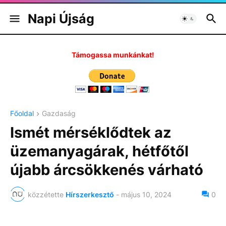
Napi Újság
Támogassa munkánkat!
Főoldal
Gazdaság
Ismét mérséklődtek az
üzemanyagárak, hétfőtől
újabb árcsökkenés várható
közzétette
Hírszerkesztő
-
május 10, 2024
0