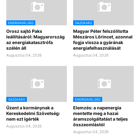
ENERGIAVÁLSÁG
GAZDASÁG
Orosz sajtó Paks
Magyar Péter felszólította
leállításáról: Magyarország
Mészáros Lőrincet, azonnal
az energiakatasztrófa
fogja vissza a gyárának
szélén áll
energiafelhasználását
Augusztus 04, 2026
Augusztus 04, 2026
GAZDASÁG
ENERGIAVÁLSÁG
Üzent a kormánynak a
Elemzés: a napenergia
Kereskedelmi Szövetség:
mentette meg a hazai
nem ezt ígérték
áramszolgáltatást a teljes
összeomlástól
Augusztus 04, 2026
Augusztus 04, 2026