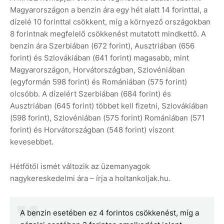
Magyarországon a benzin ára egy hét alatt 14 forinttal, a
dízelé 10 forinttal csökkent, míg a környező országokban
8 forintnak megfelelő csökkenést mutatott mindkettő. A
benzin ára Szerbiában (672 forint), Ausztriában (656
forint) és Szlovákiában (641 forint) magasabb, mint
Magyarországon, Horvátországban, Szlovéniában
(egyformán 598 forint) és Romániában (575 forint)
olcsóbb. A dízelért Szerbiában (684 forint) és
Ausztriában (645 forint) többet kell fizetni, Szlovákiában
(598 forint), Szlovéniában (575 forint) Romániában (571
forint) és Horvátországban (548 forint) viszont
kevesebbet.
Hétfőtől ismét változik az üzemanyagok
nagykereskedelmi ára – írja a holtankoljak.hu.
A benzin esetében ez 4 forintos csökkenést, míg a