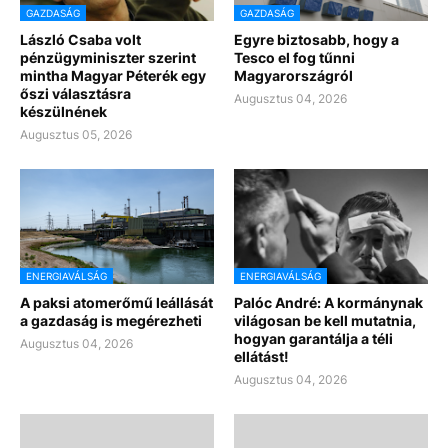
GAZDASÁG
GAZDASÁG
László Csaba volt
Egyre biztosabb, hogy a
pénzügyminiszter szerint
Tesco el fog tűnni
mintha Magyar Péterék egy
Magyarországról
őszi választásra
Augusztus 04, 2026
készülnének
Augusztus 05, 2026
ENERGIAVÁLSÁG
ENERGIAVÁLSÁG
A paksi atomerőmű leállását
Palóc André: A kormánynak
a gazdaság is megérezheti
világosan be kell mutatnia,
hogyan garantálja a téli
Augusztus 04, 2026
ellátást!
Augusztus 04, 2026