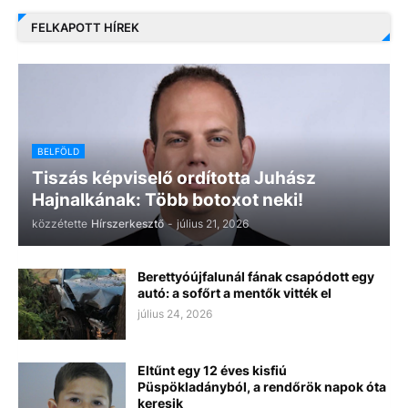
FELKAPOTT HÍREK
BELFÖLD
Tiszás képviselő ordította Juhász
Hajnalkának: Több botoxot neki!
közzétette
Hírszerkesztő
-
július 21, 2026
Berettyóújfalunál fának csapódott egy
autó: a sofőrt a mentők vitték el
július 24, 2026
Eltűnt egy 12 éves kisfiú
Püspökladányból, a rendőrök napok óta
keresik