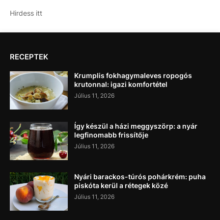
Hirdess itt
RECEPTEK
Krumplis fokhagymaleves ropogós
krutonnal: igazi komfortétel
Július 11, 2026
Így készül a házi meggyszörp: a nyár
legfinomabb frissítője
Július 11, 2026
Nyári barackos-túrós pohárkrém: puha
piskóta kerül a rétegek közé
Július 11, 2026