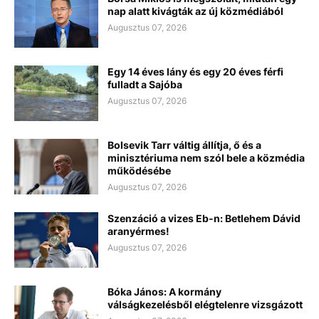
nap alatt kivágták az új közmédiából
Augusztus 07, 2026
Egy 14 éves lány és egy 20 éves férfi
fulladt a Sajóba
Augusztus 07, 2026
Bolsevik Tarr váltig állítja, ő és a
minisztériuma nem szól bele a közmédia
működésébe
Augusztus 07, 2026
Szenzáció a vizes Eb-n: Betlehem Dávid
aranyérmes!
Augusztus 07, 2026
Bóka János: A kormány
válságkezelésből elégtelenre vizsgázott