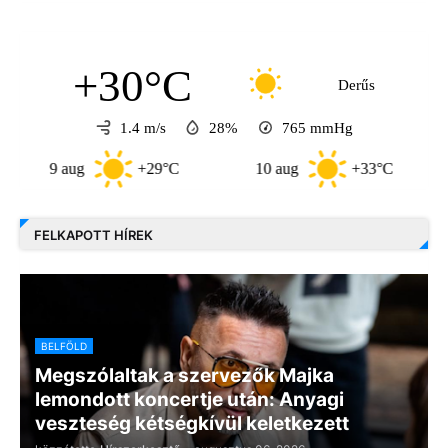
+30°C
Derűs
1.4 m/s
28%
765
mmHg
9 aug
+29°C
10 aug
+33°C
11 a
FELKAPOTT HÍREK
BELFÖLD
Megszólaltak a szervezők Majka
lemondott koncertje után: Anyagi
veszteség kétségkívül keletkezett