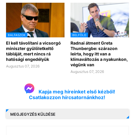
BALFASZOK
BELFÖLD
El kell távolítani a vicsorgó
Radnai átment Greta
miniszter gyülöletkeltő
Thunbergbe: szárazon
tábláját, mert nincs rá
leírta, hogy itt van a
hatósági engedélyük
klímaváltozás a nyakunkon,
végünk van
Augusztus 07, 2026
Augusztus 07, 2026
Kapja meg híreinket első kézből!
Csatlakozzon hírcsatornánkhoz!
MEGJEGYZÉS KÜLDÉSE