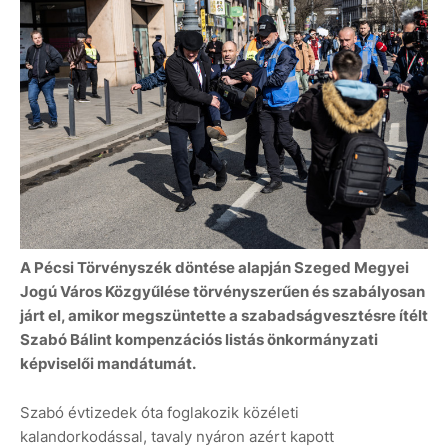
A Pécsi Törvényszék döntése alapján Szeged Megyei
Jogú Város Közgyűlése törvényszerűen és szabályosan
járt el, amikor megszüntette a szabadságvesztésre ítélt
Szabó Bálint kompenzációs listás önkormányzati
képviselői mandátumát.
Szabó évtizedek óta foglakozik közéleti
kalandorkodással, tavaly nyáron azért kapott