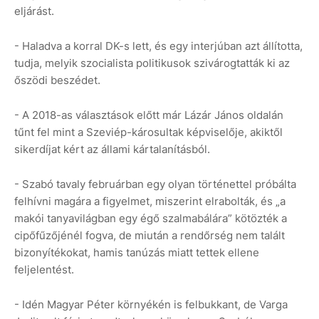
eljárást.
- Haladva a korral DK-s lett, és egy interjúban azt állította,
tudja, melyik szocialista politikusok szivárogtatták ki az
őszödi beszédet.
- A 2018-as választások előtt már Lázár János oldalán
tűnt fel mint a Szeviép-károsultak képviselője, akiktől
sikerdíjat kért az állami kártalanításból.
- Szabó tavaly februárban egy olyan történettel próbálta
felhívni magára a figyelmet, miszerint elrabolták, és „a
makói tanyavilágban egy égő szalmabálára” kötözték a
cipőfűzőjénél fogva, de miután a rendőrség nem talált
bizonyítékokat, hamis tanúzás miatt tettek ellene
feljelentést.
- Idén Magyar Péter környékén is felbukkant, de Varga