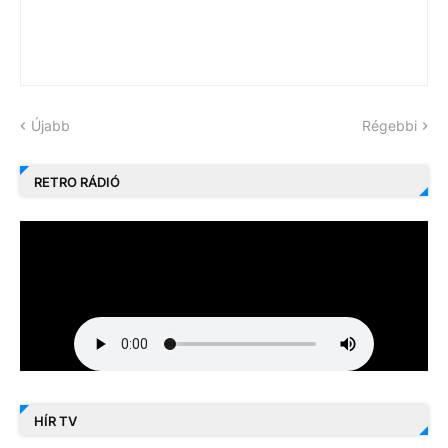
Újabb
Régebbi
RETRO RÁDIÓ
HÍR TV