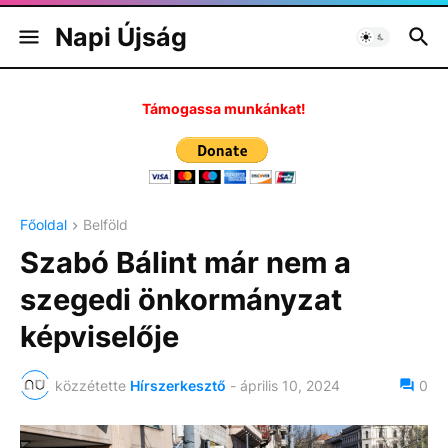
Napi Újság
Támogassa munkánkat!
Főoldal
Belföld
Szabó Bálint már nem a
szegedi önkormányzat
képviselője
közzétette
Hírszerkesztő
-
április 10, 2024
0