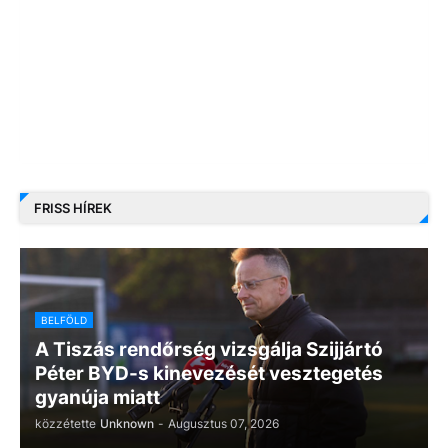
FRISS HÍREK
BELFÖLD
A Tiszás rendőrség vizsgálja Szijjártó
Péter BYD-s kinevezését vesztegetés
gyanúja miatt
közzétette
Unknown
-
Augusztus 07, 2026