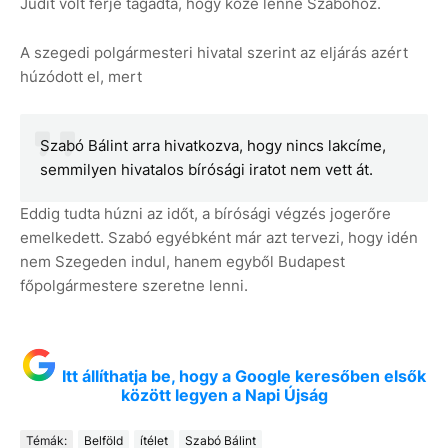
Judit volt férje tagadta, hogy köze lenne Szabóhoz.
A szegedi polgármesteri hivatal szerint az eljárás azért
húzódott el, mert
Szabó Bálint arra hivatkozva, hogy nincs lakcíme,
semmilyen hivatalos bírósági iratot nem vett át.
Eddig tudta húzni az időt, a bírósági végzés jogerőre
emelkedett. Szabó egyébként már azt tervezi, hogy idén
nem Szegeden indul, hanem egyből Budapest
főpolgármestere szeretne lenni.
Itt állíthatja be, hogy a Google keresőben elsők
között legyen a Napi Újság
Témák:
Belföld
ítélet
Szabó Bálint