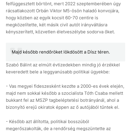
felfüggesztett börtönt, mert 2022 szeptemberében úgy
rácsatlakozott Orbán Viktor M5-ösön haladó konvojára,
hogy közben az egyik kocsit 60-70 centire is
megközelítette, két másik civil autót irányváltásra
kényszerített, közvetlen életveszélybe sodorva őket.
Majd később rendőröket lökdösött a Dísz téren.
Szabó Bálint az elmúlt évtizedekben mindig jó érzékkel
keveredett bele a leggyanúsabb politikai ügyekbe:
- Vas megyei fideszesként kezdte a 2000-es évek elején,
majd nem sokkal később a szocialista Tóth Csaba mellett
bukkant fel az MSZP tagbeléptetési botrányánál, ahol a
bizonyító erejű okiratok éppen az ő autójából tűntek el.
- Később azt állította, politikai bosszúból
megerőszakolták, de a rendőrség megszüntette az