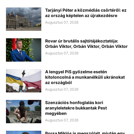
Tarjányi Péter a közmédiás csörtéről: ez
az ország képtelen az újrakezdésre
Augusztus 07, 2026
Rovar úr brutális sajtótájékoztatója:
Orbán Viktor, Orbán Viktor, Orbán Viktor
Augusztus 07, 2026
A lengyel PiS győzelme esetén
kitoloncolná a munkanélküli ukránokat
az országból
Augusztus 07, 2026
Szenzációs honfoglalás kori
aranyleletekre bukkantak Pest
megyében
Augusztus 07, 2026
Borsa Miklós is megszólalt, miután egy