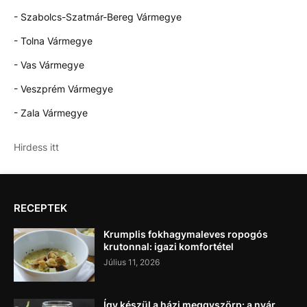
- Szabolcs-Szatmár-Bereg Vármegye
- Tolna Vármegye
- Vas Vármegye
- Veszprém Vármegye
- Zala Vármegye
Hirdess itt
RECEPTEK
Krumplis fokhagymaleves ropogós
krutonnal: igazi komfortétel
Július 11, 2026
Így készül a házi meggyszörp: a nyár