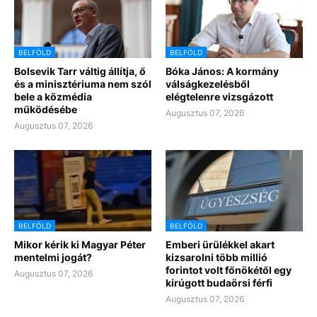
BELFÖLD
BELFÖLD
Bolsevik Tarr váltig állítja, ő
Bóka János: A kormány
és a minisztériuma nem szól
válságkezelésből
bele a közmédia
elégtelenre vizsgázott
működésébe
Augusztus 07, 2026
Augusztus 07, 2026
BELFÖLD
BELFÖLD
Mikor kérik ki Magyar Péter
Emberi ürülékkel akart
mentelmi jogát?
kizsarolni több millió
forintot volt főnökétől egy
Augusztus 07, 2026
kirúgott budaörsi férfi
Augusztus 07, 2026