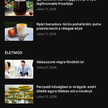
legfinomabb frissítője
Július 11, 2026
Nyári barackos-túrós pohárkrém: puha
piskóta kerül a rétegek közé
Július 11, 2026
ÉLETMÓD
Válasszunk végre főnököt is!
Július 21, 2026
Perzselő hőségben is virágzik: ezért
ültetik egyre többen ezt a növényt
Július 12, 2026