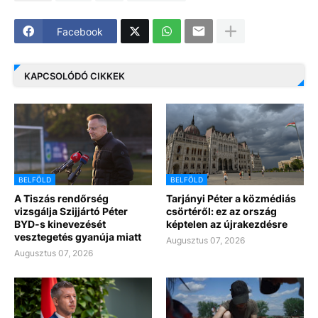
Facebook
KAPCSOLÓDÓ CIKKEK
BELFÖLD
BELFÖLD
A Tiszás rendőrség
Tarjányi Péter a közmédiás
vizsgálja Szijjártó Péter
csörtéről: ez az ország
BYD-s kinevezését
képtelen az újrakezdésre
vesztegetés gyanúja miatt
Augusztus 07, 2026
Augusztus 07, 2026