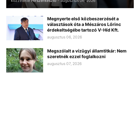
közzétette
Hírszerkesztő
-
augusztus 06, 2026
Megnyerte első közbeszerzését a
választások óta a Mészáros Lőrinc
érdekeltségébe tartozó V-Híd Kft.
augusztus 06, 2026
Megszólalt a vízügyi államtitkár: Nem
szeretnék ezzel foglalkozni
augusztus 07, 2026