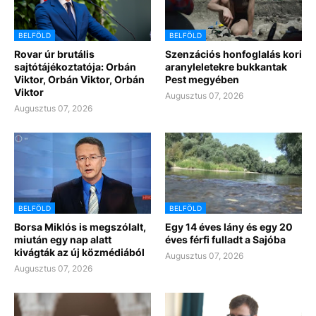
BELFÖLD
BELFÖLD
Rovar úr brutális
Szenzációs honfoglalás kori
sajtótájékoztatója: Orbán
aranyleletekre bukkantak
Viktor, Orbán Viktor, Orbán
Pest megyében
Viktor
Augusztus 07, 2026
Augusztus 07, 2026
BELFÖLD
BELFÖLD
Borsa Miklós is megszólalt,
Egy 14 éves lány és egy 20
miután egy nap alatt
éves férfi fulladt a Sajóba
kivágták az új közmédiából
Augusztus 07, 2026
Augusztus 07, 2026