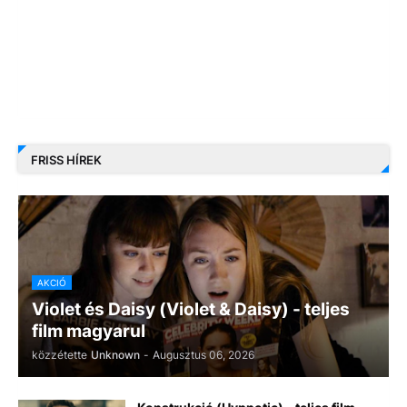
FRISS HÍREK
AKCIÓ
Violet és Daisy (Violet & Daisy) - teljes
film magyarul
közzétette
Unknown
-
Augusztus 06, 2026