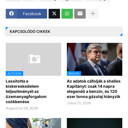
Facebook
KAPCSOLÓDÓ CIKKEK
AUTÓSOK
BENZIN
Lassította a
Az adatok cáfolják a shelles
kiskereskedelem
Kapitányt: csak 14 napra
teljesítményét az
elegendő a benzin, és 120
üzemanyagforgalom
ezer tonna gázolaj hiányzik
csökkenése
Július 15, 2026
Augusztus 06, 2026