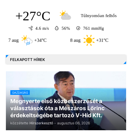
+27°C
Túlnyomóan felhős
4.6 m/s
56%
761
mmHg
aug
+34°C
8 aug
+31°C
9 aug
FELKAPOTT HÍREK
GAZDASÁG
Megnyerte első közbeszerzését a
választások óta a Mészáros Lőrinc
érdekeltségébe tartozó V-Híd Kft.
közzétette
Hírszerkesztő
-
augusztus 06, 2026