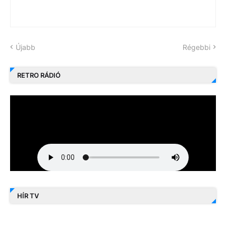
Újabb
Régebbi
RETRO RÁDIÓ
HÍR TV