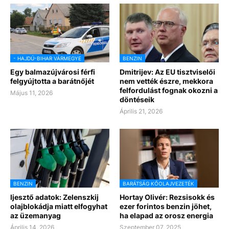
- HAJDÚ-BIHAR VÁRMEGYE
BENZIN
Egy balmazújvárosi férfi
Dmitrijev: Az EU tisztviselői
felgyújtotta a barátnőjét
nem vették észre, mekkora
felfordulást fognak okozni a
Május 11, 2026
döntéseik
Április 21, 2026
BENZIN
BARÁTSÁG KŐOLAJVEZETÉK
Ijesztő adatok: Zelenszkij
Hortay Olivér: Rezsisokk és
olajblokádja miatt elfogyhat
ezer forintos benzin jöhet,
az üzemanyag
ha elapad az orosz energia
Április 14, 2026
Szeptember 07, 2025