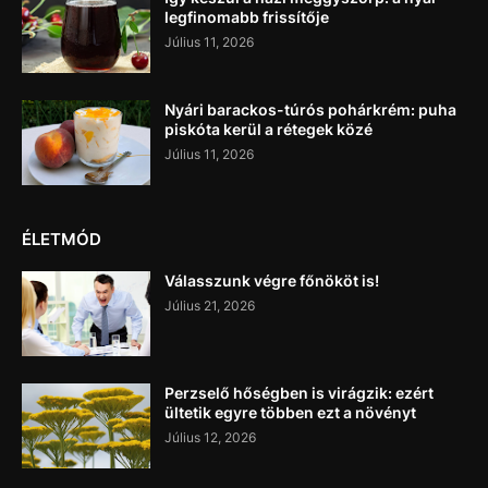
legfinomabb frissítője
Július 11, 2026
Nyári barackos-túrós pohárkrém: puha
piskóta kerül a rétegek közé
Július 11, 2026
ÉLETMÓD
Válasszunk végre főnököt is!
Július 21, 2026
Perzselő hőségben is virágzik: ezért
ültetik egyre többen ezt a növényt
Július 12, 2026