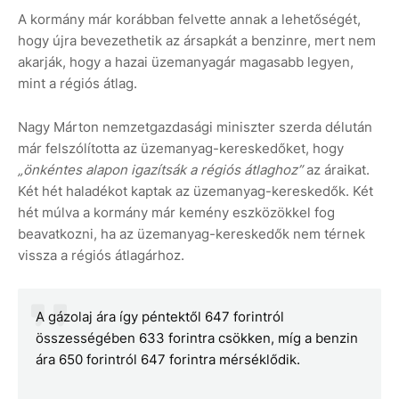
A kormány már korábban felvette annak a lehetőségét,
hogy újra bevezethetik az ársapkát a benzinre, mert nem
akarják, hogy a hazai üzemanyagár magasabb legyen,
mint a régiós átlag.
Nagy Márton nemzetgazdasági miniszter szerda délután
már felszólította az üzemanyag-kereskedőket, hogy
„önkéntes alapon igazítsák a régiós átlaghoz”
az áraikat.
Két hét haladékot kaptak az üzemanyag-kereskedők. Két
hét múlva a kormány már kemény eszközökkel fog
beavatkozni, ha az üzemanyag-kereskedők nem térnek
vissza a régiós átlagárhoz.
A gázolaj ára így péntektől 647 forintról
összességében 633 forintra csökken, míg a benzin
ára 650 forintról 647 forintra mérséklődik.