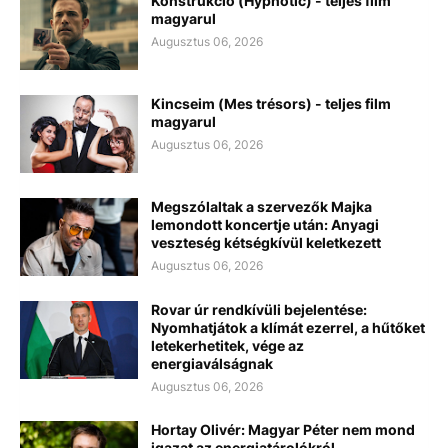
Konstrukció (Hypnotic) - teljes film
magyarul
Augusztus 06, 2026
Kincseim (Mes trésors) - teljes film
magyarul
Augusztus 06, 2026
Megszólaltak a szervezők Majka
lemondott koncertje után: Anyagi
veszteség kétségkívül keletkezett
Augusztus 06, 2026
Rovar úr rendkívüli bejelentése:
Nyomhatjátok a klímát ezerrel, a hűtőket
letekerhetitek, vége az
energiaválságnak
Augusztus 06, 2026
Hortay Olivér: Magyar Péter nem mond
igazat az energiatárolókról