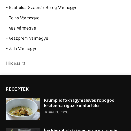
- Szabolcs-Szatmár-Bereg Vármegye
- Tolna Vármegye
- Vas Vármegye
- Veszprém Vármegye
- Zala Vármegye
Hirdess itt
RECEPTEK
Krumplis fokhagymaleves ropogós
krutonnal: igazi komfortétel
Július 11, 2026
Így készül a házi meggyszörp: a nyár