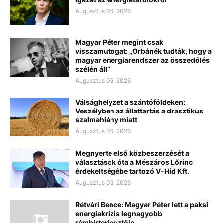
Augusztus 06, 2026
Magyar Péter megint csak
visszamutogat: „Orbánék tudták, hogy a
magyar energiarendszer az összedőlés
szélén áll”
Augusztus 06, 2026
Válsághelyzet a szántóföldeken:
Veszélyben az állattartás a drasztikus
szalmahiány miatt
Augusztus 06, 2026
Megnyerte első közbeszerzését a
választások óta a Mészáros Lőrinc
érdekeltségébe tartozó V-Híd Kft.
Augusztus 06, 2026
Rétvári Bence: Magyar Péter lett a paksi
energiakrízis legnagyobb
rémhírterjesztője