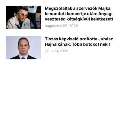
Megszólaltak a szervezők Majka
lemondott koncertje után: Anyagi
veszteség kétségkívül keletkezett
augusztus 06, 2026
Tiszás képviselő ordította Juhász
Hajnalkának: Több botoxot neki!
július 21, 2026