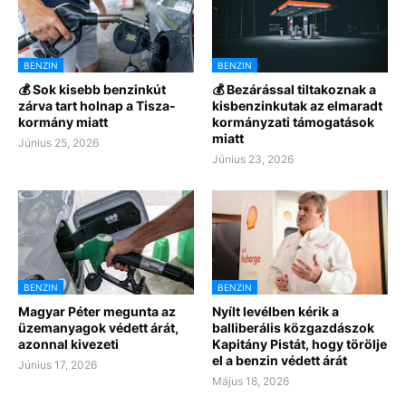
BENZIN
BENZIN
💰 Sok kisebb benzinkút
💰 Bezárással tiltakoznak a
zárva tart holnap a Tisza-
kisbenzinkutak az elmaradt
kormány miatt
kormányzati támogatások
miatt
Június 25, 2026
Június 23, 2026
BENZIN
BENZIN
Magyar Péter megunta az
Nyílt levélben kérik a
üzemanyagok védett árát,
balliberális közgazdászok
azonnal kivezeti
Kapitány Pistát, hogy törölje
el a benzin védett árát
Június 17, 2026
Május 18, 2026