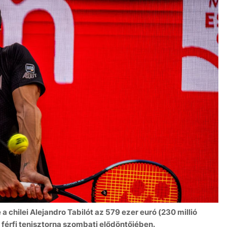
 chilei Alejandro Tabilót az 579 ezer euró (230 millió
s férfi tenisztorna szombati elődöntőjében.