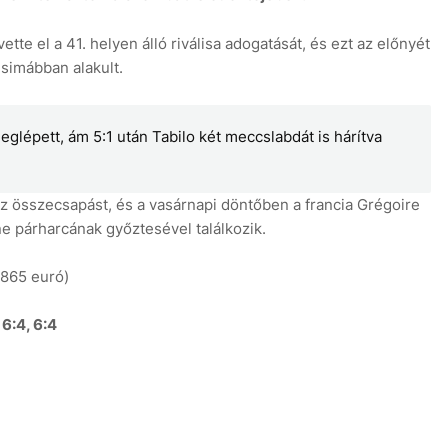
ette el a 41. helyen álló riválisa adogatását, és ezt az előnyét
 simábban alakult.
glépett, ám 5:1 után Tabilo két meccslabdát is hárítva
7
 az összecsapást, és a vasárnapi döntőben a francia Grégoire
e párharcának győztesével találkozik.
865 euró)
6:4, 6:4