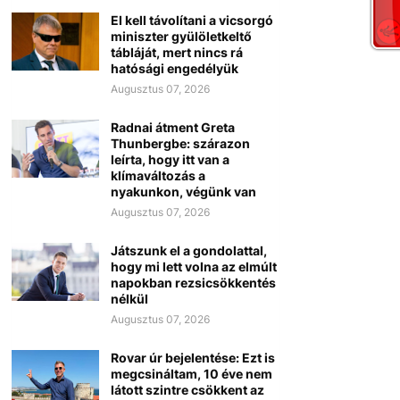
El kell távolítani a vicsorgó
miniszter gyülöletkeltő
tábláját, mert nincs rá
hatósági engedélyük
Augusztus 07, 2026
Radnai átment Greta
Thunbergbe: szárazon
leírta, hogy itt van a
klímaváltozás a
nyakunkon, végünk van
Augusztus 07, 2026
Játszunk el a gondolattal,
hogy mi lett volna az elmúlt
napokban rezsicsökkentés
nélkül
Augusztus 07, 2026
Rovar úr bejelentése: Ezt is
megcsináltam, 10 éve nem
látott szintre csökkent az