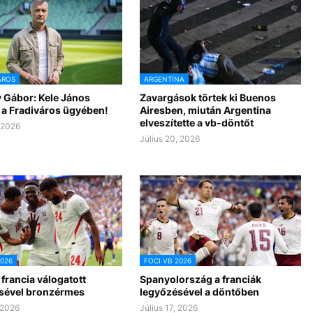
ÁROS
ARGENTÍNA
 Gábor: Kele János
Zavargások törtek ki Buenos
 a Fradiváros ügyében!
Airesben, miután Argentina
elveszítette a vb-döntőt
, 2026
Július 20, 2026
2026
FOCI VB 2026
 francia válogatott
Spanyolország a franciák
sével bronzérmes
legyőzésével a döntőben
 2026
Július 17, 2026