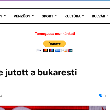
Y
PÉNZÜGY
SPORT
KULTÚRA
BULVÁR
Támogassa munkánkat!
 jutott a bukaresti
24
0