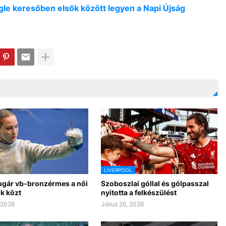
oogle keresőben elsők között legyen a Napi Újság
LIVERPOOL
Sugár vb-bronzérmes a női
Szoboszlai góllal és gólpasszal
k közt
nyitotta a felkészülést
, 2026
Július 26, 2026