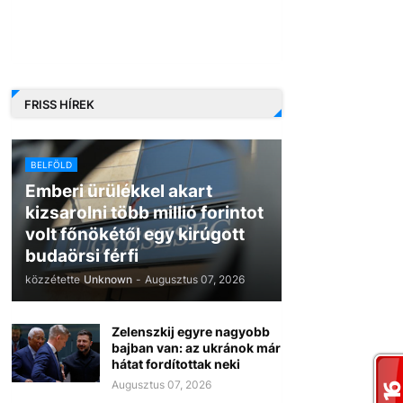
FRISS HÍREK
BELFÖLD
Emberi ürülékkel akart
kizsarolni több millió forintot
volt főnökétől egy kirúgott
budaörsi férfi
közzétette
Unknown
-
Augusztus 07, 2026
Zelenszkij egyre nagyobb
bajban van: az ukránok már
hátat fordítottak neki
Augusztus 07, 2026