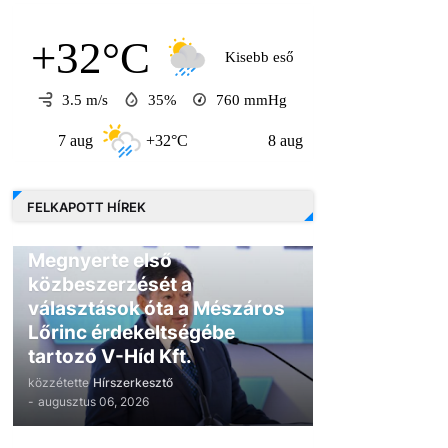
+32°C
Kisebb eső
3.5 m/s
35%
760
mmHg
 aug
+32°C
8 aug
+30°C
9 aug
FELKAPOTT HÍREK
GAZDASÁG
Megnyerte első
közbeszerzését a
választások óta a Mészáros
Lőrinc érdekeltségébe
tartozó V-Híd Kft.
közzétette
Hírszerkesztő
-
augusztus 06, 2026