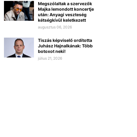
Megszólaltak a szervezők
Majka lemondott koncertje
után: Anyagi veszteség
kétségkívül keletkezett
augusztus 06, 2026
Tiszás képviselő ordította
Juhász Hajnalkának: Több
botoxot neki!
július 21, 2026