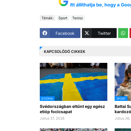
Itt állíthatja be, hogy a G
Témák:
Sport
Tenisz
Facebook
Twitter
KAPCSOLÓDÓ CIKKEK
ETIÓPIA
SPORT
Svédországban eltűnt egy egész
Battai 
etióp focicsapat
kardozó
Július 31, 2026
Július 26