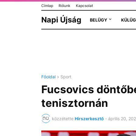
Címlap
Rólunk
Kapcsolat
Napi Újság
BELÜGY
KÜLÜG
Főoldal
Sport
Fucsovics döntőbe
tenisztornán
közzétette
Hírszerkesztő
-
április 20, 20