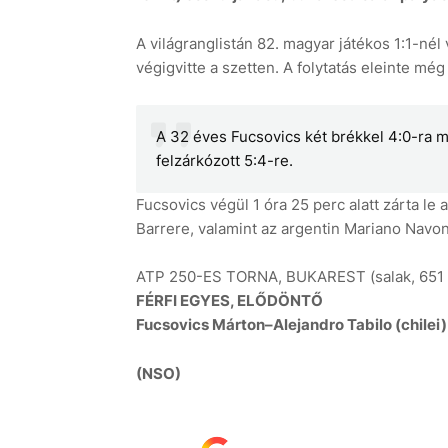
A világranglistán 82. magyar játékos 1:1-nél v
végigvitte a szetten. A folytatás eleinte még
A 32 éves Fucsovics két brékkel 4:0-ra me
felzárkózott 5:4-re.
Fucsovics végül 1 óra 25 perc alatt zárta le
Barrere, valamint az argentin Mariano Navon
ATP 250-ES TORNA, BUKAREST (salak, 651 
FÉRFI EGYES, ELŐDÖNTŐ
Fucsovics Márton–Alejandro Tabilo (chilei) 
(NSO)