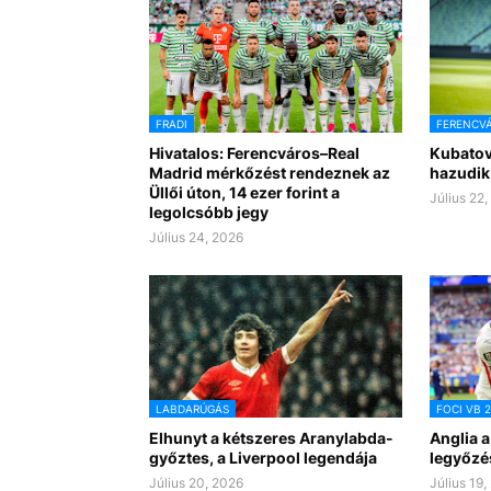
FRADI
FERENCV
Hivatalos: Ferencváros–Real
Kubatov
Madrid mérkőzést rendeznek az
hazudik
Üllői úton, 14 ezer forint a
Július 22
legolcsóbb jegy
Július 24, 2026
LABDARÚGÁS
FOCI VB 
Elhunyt a kétszeres Aranylabda-
Anglia a
győztes, a Liverpool legendája
legyőzé
Július 20, 2026
Július 19,