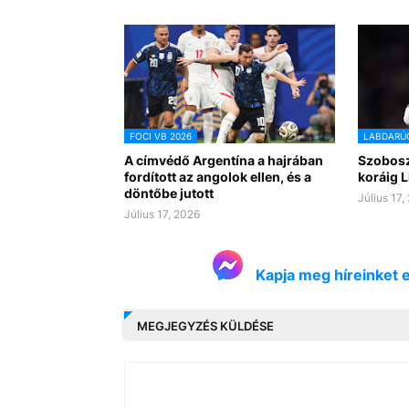
FOCI VB 2026
LABDARÚ
A címvédő Argentína a hajrában
Szoboszl
fordított az angolok ellen, és a
koráig L
döntőbe jutott
Július 17,
Július 17, 2026
Kapja meg híreinket 
MEGJEGYZÉS KÜLDÉSE