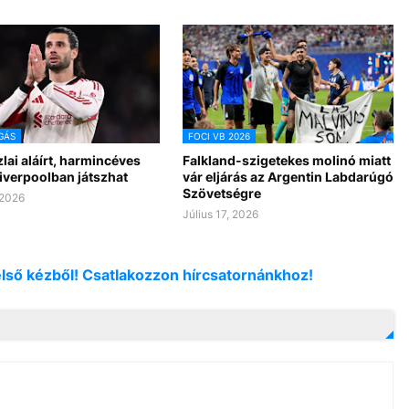
GÁS
FOCI VB 2026
ai aláírt, harmincéves
Falkland-szigetekes molinó miatt
iverpoolban játszhat
vár eljárás az Argentin Labdarúgó
Szövetségre
 2026
Július 17, 2026
első kézből! Csatlakozzon hírcsatornánkhoz!