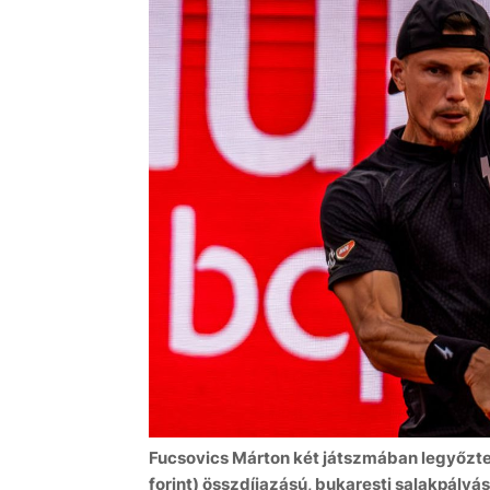
Fucsovics Márton két játszmában legyőzte a
forint) összdíjazású, bukaresti salakpályá