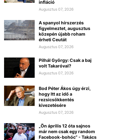
infláció
Augusztus 07, 2026
A spanyol hírszerzés
figyelmeztet, augusztus
közepén újabb roham
érheti Ceutát
Augusztus 07, 2026
Pilhál György: Csak a baj
volt Takaróval?
Augusztus 07, 2026
Bod Péter Ákos úgy érzi,
hogy Itt az idő a
rezsicsökkentés
kivezetésére
Augusztus 07, 2026
„Ön április 12 óta sajnos
már nem csak egy random
Facebook-bohóc” - Takács