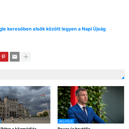
oogle keresőben elsők között legyen a Napi Újság
BELFÖLD
 Péter a közmédiás
Rovar úr brutális