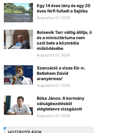
Egy 14 éves lány és egy 20
éves férfi fulladt a Sajóba
Augusztus 07, 2026
Bolsevik Tarr váltig állítja, ő
és a minisztériuma nem
szól bele a közmédia
működésébe
Augusztus 07, 2026
Szenzáció a vizes Eb-n:
Betlehem Dávid
aranyérmes!
Augusztus 07, 2026
Bóka János: A kormány
válságkezelésből
elégtelenre vizsgázott
Augusztus 07, 2026
HOZZÁSZÓLÁSOK