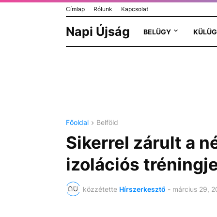
Címlap
Rólunk
Kapcsolat
Napi Újság
BELÜGY
KÜLÜG
Főoldal
Belföld
Sikerrel zárult a n
izolációs tréningj
közzétette
Hírszerkesztő
-
március 29, 