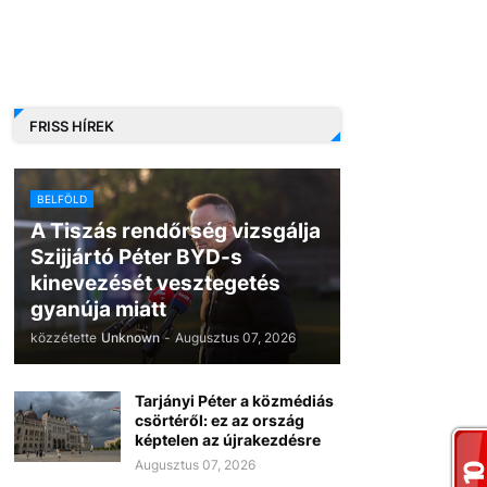
FRISS HÍREK
BELFÖLD
A Tiszás rendőrség vizsgálja
Szijjártó Péter BYD-s
kinevezését vesztegetés
gyanúja miatt
közzétette
Unknown
-
Augusztus 07, 2026
Tarjányi Péter a közmédiás
csörtéről: ez az ország
képtelen az újrakezdésre
Augusztus 07, 2026