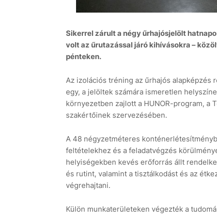
Sikerrel zárult a négy űrhajósjelölt hatnapo
volt az űrutazással járó kihívásokra – kö
pénteken.
Az izolációs tréning az űrhajós alapképzés r
egy, a jelöltek számára ismeretlen helyszínen
környezetben zajlott a HUNOR-program, a T
szakértőinek szervezésében.
A 48 négyzetméteres konténerlétesítmény
feltételekhez és a feladatvégzés körülménye
helyiségekben kevés erőforrás állt rendel
és rutint, valamint a tisztálkodást és az ét
végrehajtani.
Külön munkaterületeken végezték a tudomán