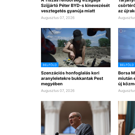
Szijjártó Péter BYD-s kinevezését
csörtérő
vesztegetés gyanúja miatt
az újra
Augusztus 07, 2026
Augusztus
BELFÖLD
BELFÖLD
Szenzációs honfoglalás kori
Borsa Mi
aranyleletekre bukkantak Pest
miután e
megyében
új közm
Augusztus 07, 2026
Augusztus