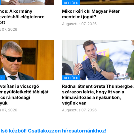
BELFÖLD
nos: A kormány
Mikor kérik ki Magyar Péter
ezelésből elégtelenre
mentelmi jogát?
ott
Augusztus 07, 2026
 07, 2026
OK
BELFÖLD
ávolítani a vicsorgó
Radnai átment Greta Thunbergbe:
r gyülöletkeltő tábláját,
szárazon leírta, hogy itt van a
cs rá hatósági
klímaváltozás a nyakunkon,
yük
végünk van
 07, 2026
Augusztus 07, 2026
első kézből! Csatlakozzon hírcsatornánkhoz!