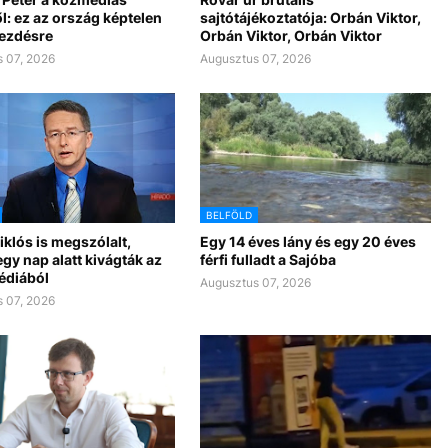
l: ez az ország képtelen
sajtótájékoztatója: Orbán Viktor,
kezdésre
Orbán Viktor, Orbán Viktor
 07, 2026
Augusztus 07, 2026
BELFÖLD
klós is megszólalt,
Egy 14 éves lány és egy 20 éves
gy nap alatt kivágták az
férfi fulladt a Sajóba
édiából
Augusztus 07, 2026
 07, 2026