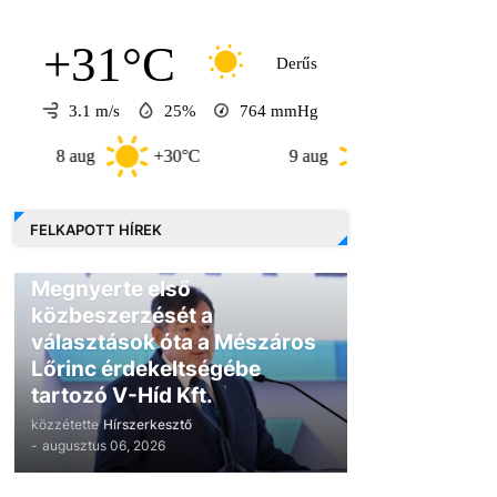
+31°C
Derűs
3.1 m/s
25%
764
mmHg
 aug
+30°C
9 aug
+30°C
10 aug
FELKAPOTT HÍREK
GAZDASÁG
Megnyerte első
közbeszerzését a
választások óta a Mészáros
Lőrinc érdekeltségébe
tartozó V-Híd Kft.
közzétette
Hírszerkesztő
-
augusztus 06, 2026