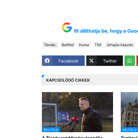
Itt állíthatja be, hogy a G
Témák:
Belföld
Hunor
TEK
űrhajós képzés
Facebook
Twitter
KAPCSOLÓDÓ CIKKEK
BELFÖLD
BELFÖLD
A Tiszás rendőrség vizsgálja
Tarjányi