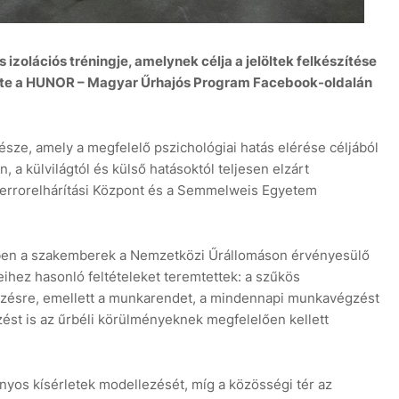
s izolációs tréningje, amelynek célja a jelöltek felkészítése
zölte a HUNOR – Magyar Űrhajós Program Facebook-oldalán
8
észe, amely a megfelelő pszichológiai hatás elérése céljából
, a külvilágtól és külső hatásoktól teljesen elzárt
errorelhárítási Központ és a Semmelweis Egyetem
ben a szakemberek a Nemzetközi Űrállomáson érvényesülő
ihez hasonló feltételeket teremtettek: a szűkös
kezésre, emellett a munkarendet, a mindennapi munkavégzést
kezést is az űrbéli körülményeknek megfelelően kellett
yos kísérletek modellezését, míg a közösségi tér az