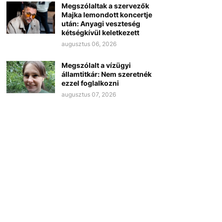
Megszólaltak a szervezők
Majka lemondott koncertje
után: Anyagi veszteség
kétségkívül keletkezett
augusztus 06, 2026
Megszólalt a vízügyi
államtitkár: Nem szeretnék
ezzel foglalkozni
augusztus 07, 2026