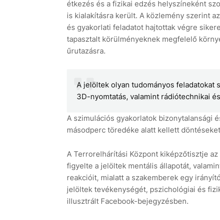
étkezés és a fizikai edzés helyszíneként szo
is kialakításra került. A közlemény szerint 
és gyakorlati feladatot hajtottak végre sik
tapasztalt körülményeknek megfelelő környe
űrutazásra.
A jelöltek olyan tudományos feladatokat 
3D-nyomtatás, valamint rádiótechnikai és 
A szimulációs gyakorlatok bizonytalansági és
másodperc töredéke alatt kellett döntéseket
A Terrorelhárítási Központ kiképzőtisztje az
figyelte a jelöltek mentális állapotát, vala
reakcióit, mialatt a szakemberek egy irányí
jelöltek tevékenységét, pszichológiai és fizi
illusztrált Facebook-bejegyzésben.