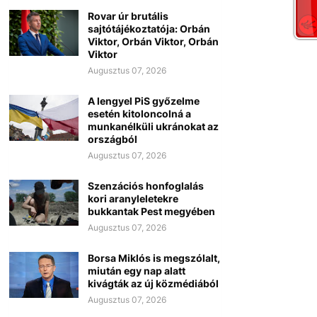
Rovar úr brutális
sajtótájékoztatója: Orbán
Viktor, Orbán Viktor, Orbán
Viktor
Augusztus 07, 2026
A lengyel PiS győzelme
esetén kitoloncolná a
munkanélküli ukránokat az
országból
Augusztus 07, 2026
Szenzációs honfoglalás
kori aranyleletekre
bukkantak Pest megyében
Augusztus 07, 2026
Borsa Miklós is megszólalt,
miután egy nap alatt
kivágták az új közmédiából
Augusztus 07, 2026