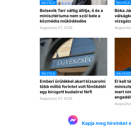
BELFÖLD
BELFÖLD
Bolsevik Tarr váltig állítja, ő és a
Bóka Já
minisztériuma nem szól bele a
válságk
közmédia működésébe
vizsgáz
Augusztus 07, 2026
Augusztus
BELFÖLD
BALFASZ
Emberi ürülékkel akart kizsarolni
El kell t
több millió forintot volt főnökétől
miniszte
egy kirúgott budaörsi férfi
mert nin
engedél
Augusztus 07, 2026
Augusztus
Kapja meg híreinket 