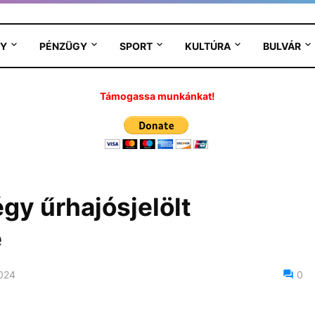
Y
PÉNZÜGY
SPORT
KULTÚRA
BULVÁR
Támogassa munkánkat!
égy űrhajósjelölt
e
2024
0