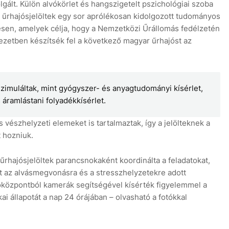
lgált. Külön alvókörlet és hangszigetelt pszichológiai szoba
az űrhajósjelöltek egy sor aprólékosan kidolgozott tudományos
eresen, amelyek célja, hogy a Nemzetközi Űrállomás fedélzetén
zetben készítsék fel a következő magyar űrhajóst az
szimuláltak, mint gyógyszer- és anyagtudományi kísérlet,
áramlástani folyadékkísérlet.
 vészhelyzeti elemeket is tartalmaztak, így a jelölteknek a
 hozniuk.
 űrhajósjelöltek parancsnokaként koordinálta a feladatokat,
mint az alvásmegvonásra és a stresszhelyzetekre adott
tóközpontból kamerák segítségével kísérték figyelemmel a
kai állapotát a nap 24 órájában – olvasható a fotókkal