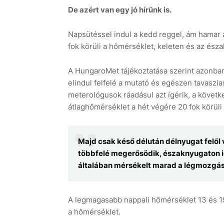
De azért van egy jó hírünk is.
Napsütéssel indul a kedd reggel, ám hamar a
fok körüli a hőmérséklet, keleten és az észak
A HungaroMet tájékoztatása szerint azonba
elindul felfelé a mutató és egészen tavaszia
meterológusok ráadásul azt ígérik, a követk
átlaghőmérséklet a hét végére 20 fok körüli 
Majd csak késő délután délnyugat felől v
többfelé megerősödik, északnyugaton i
általában mérsékelt marad a légmozgá
A legmagasabb nappali hőmérséklet 13 és 19
a hőmérséklet.