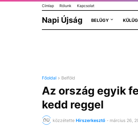
Címlap
Rólunk
Kapcsolat
Napi Újság
BELÜGY
KÜLÜG
Főoldal
Belföld
Az ország egyik f
kedd reggel
közzétette
Hírszerkesztő
-
március 26, 