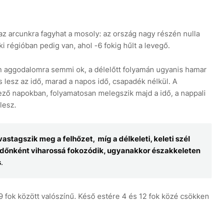
z arcunkra fagyhat a mosoly: az ország nagy részén nulla
i régióban pedig van, ahol -6 fokig hűlt a levegő.
8
n aggodalomra semmi ok, a délelőtt folyamán ugyanis hamar
s lesz az idő, marad a napos idő, csapadék nélkül. A
ező napokban, folyamatosan melegszik majd a idő, a nappali
lesz.
astagszik meg a felhőzet, míg a délkeleti, keleti szél
dőnként viharossá fokozódik, ugyanakkor északkeleten
s
.
 fok között valószínű. Késő estére 4 és 12 fok közé csökken