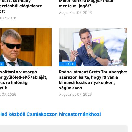
nos: A kormány
Mikor kérik ki Magyar Péter
ezelésből elégtelenre
mentelmi jogát?
ott
Augusztus 07, 2026
 07, 2026
OK
BELFÖLD
ávolítani a vicsorgó
Radnai átment Greta Thunbergbe:
r gyülöletkeltő tábláját,
szárazon leírta, hogy itt van a
cs rá hatósági
klímaváltozás a nyakunkon,
yük
végünk van
 07, 2026
Augusztus 07, 2026
első kézből! Csatlakozzon hírcsatornánkhoz!