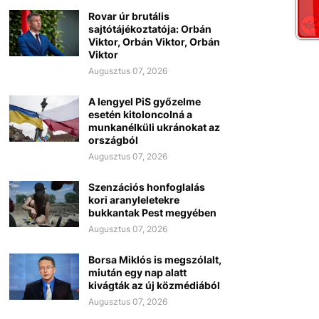
Rovar úr brutális
sajtótájékoztatója: Orbán
Viktor, Orbán Viktor, Orbán
Viktor
Augusztus 07, 2026
A lengyel PiS győzelme
esetén kitoloncolná a
munkanélküli ukránokat az
országból
Augusztus 07, 2026
Szenzációs honfoglalás
kori aranyleletekre
bukkantak Pest megyében
Augusztus 07, 2026
Borsa Miklós is megszólalt,
miután egy nap alatt
kivágták az új közmédiából
Augusztus 07, 2026