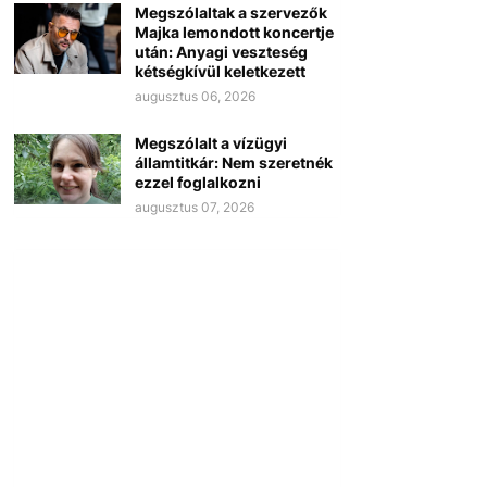
Megszólaltak a szervezők
Majka lemondott koncertje
után: Anyagi veszteség
kétségkívül keletkezett
augusztus 06, 2026
Megszólalt a vízügyi
államtitkár: Nem szeretnék
ezzel foglalkozni
augusztus 07, 2026