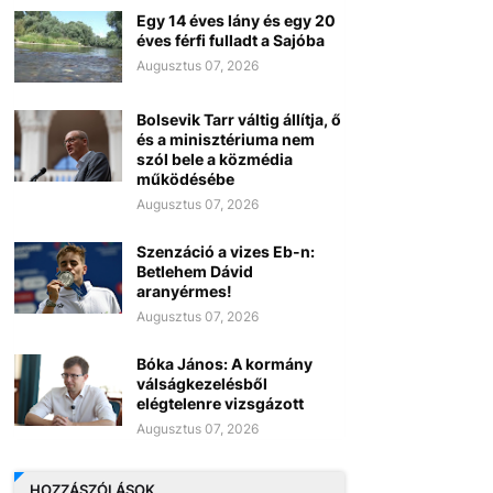
Egy 14 éves lány és egy 20
éves férfi fulladt a Sajóba
Augusztus 07, 2026
Bolsevik Tarr váltig állítja, ő
és a minisztériuma nem
szól bele a közmédia
működésébe
Augusztus 07, 2026
Szenzáció a vizes Eb-n:
Betlehem Dávid
aranyérmes!
Augusztus 07, 2026
Bóka János: A kormány
válságkezelésből
elégtelenre vizsgázott
Augusztus 07, 2026
HOZZÁSZÓLÁSOK