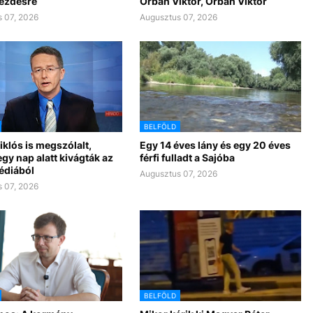
kezdésre
Orbán Viktor, Orbán Viktor
 07, 2026
Augusztus 07, 2026
BELFÖLD
klós is megszólalt,
Egy 14 éves lány és egy 20 éves
gy nap alatt kivágták az
férfi fulladt a Sajóba
édiából
Augusztus 07, 2026
 07, 2026
BELFÖLD