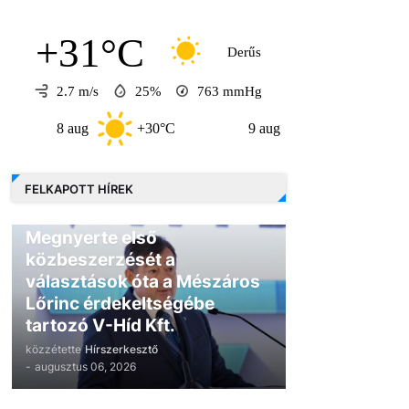
+31°C
Derűs
2.7 m/s
25%
763
mmHg
 aug
+30°C
9 aug
+30°C
10 aug
FELKAPOTT HÍREK
GAZDASÁG
Megnyerte első
közbeszerzését a
választások óta a Mészáros
Lőrinc érdekeltségébe
tartozó V-Híd Kft.
közzétette
Hírszerkesztő
-
augusztus 06, 2026