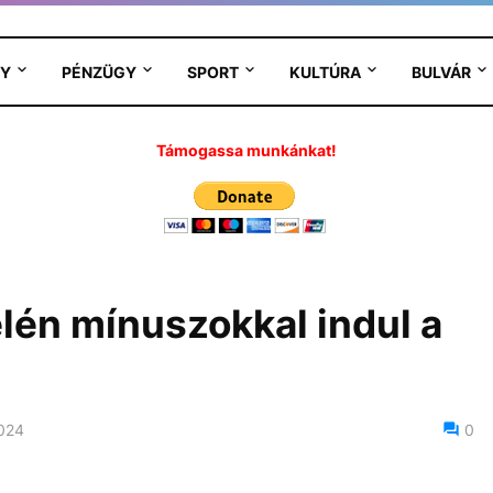
Y
PÉNZÜGY
SPORT
KULTÚRA
BULVÁR
Támogassa munkánkat!
elén mínuszokkal indul a
2024
0