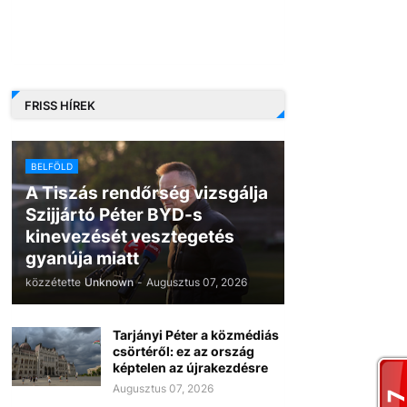
FRISS HÍREK
BELFÖLD
A Tiszás rendőrség vizsgálja
Szijjártó Péter BYD-s
kinevezését vesztegetés
gyanúja miatt
közzétette
Unknown
-
Augusztus 07, 2026
Tarjányi Péter a közmédiás
csörtéről: ez az ország
képtelen az újrakezdésre
Augusztus 07, 2026