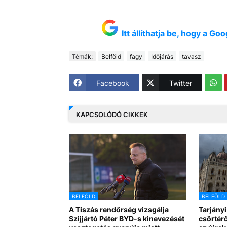
Itt állíthatja be, hogy a G
Témák:
Belföld
fagy
Időjárás
tavasz
Facebook
Twitter
KAPCSOLÓDÓ CIKKEK
BELFÖLD
BELFÖLD
A Tiszás rendőrség vizsgálja
Tarjányi
Szijjártó Péter BYD-s kinevezését
csörtérő