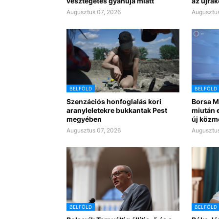
vesztegetés gyanúja miatt
az újra
Augusztus 07, 2026
Augusztus
BELFÖLD
BELFÖLD
Szenzációs honfoglalás kori
Borsa Mi
aranyleletekre bukkantak Pest
miután e
megyében
új közm
Augusztus 07, 2026
Augusztus
BELFÖLD
BELFÖLD