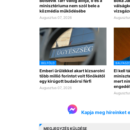
Bolsevik Tarr váltig állítja, ő és a
Bóka Já
minisztériuma nem szól bele a
válságk
közmédia működésébe
vizsgáz
Augusztus 07, 2026
Augusztus
BELFÖLD
BALFASZ
Emberi ürülékkel akart kizsarolni
El kell t
több millió forintot volt főnökétől
miniszte
egy kirúgott budaörsi férfi
mert nin
engedél
Augusztus 07, 2026
Augusztus
Kapja meg híreinket 
MEGJEGYZÉS KÜLDÉSE