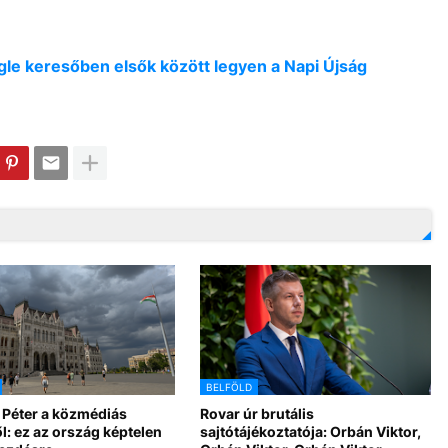
oogle keresőben elsők között legyen a Napi Újság
BELFÖLD
 Péter a közmédiás
Rovar úr brutális
l: ez az ország képtelen
sajtótájékoztatója: Orbán Viktor,