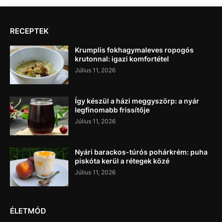
RECEPTEK
Krumplis fokhagymaleves ropogós
krutonnal: igazi komfortétel
Július 11, 2026
Így készül a házi meggyszörp: a nyár
legfinomabb frissítője
Július 11, 2026
Nyári barackos-túrós pohárkrém: puha
piskóta kerül a rétegek közé
Július 11, 2026
ÉLETMÓD