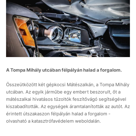
A Tompa Mihály utcában félpályán halad a forgalom.
Összeütközött két gépkocsi Mátészalkán, a Tompa Mihály
utcában. Az egyik járműbe egy embert beszorult, őt a
mátészalkai hivatásos tűzoltók feszítővágó segítségével
kiszabadították. Az egységek áramtalanították az autót. Az
érintett útszakaszon félpályán halad a forgalom -
olvasható a katasztrófavédelem weboldalán.