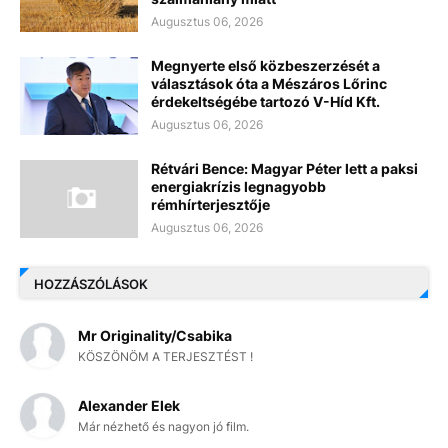
Augusztus 06, 2026
Megnyerte első közbeszerzését a
választások óta a Mészáros Lőrinc
érdekeltségébe tartozó V-Híd Kft.
Augusztus 06, 2026
Rétvári Bence: Magyar Péter lett a paksi
energiakrízis legnagyobb
rémhírterjesztője
Augusztus 06, 2026
HOZZÁSZÓLÁSOK
Mr Originality/Csabika
KÖSZÖNÖM A TERJESZTÉST !
Alexander Elek
Már nézhető és nagyon jó film.