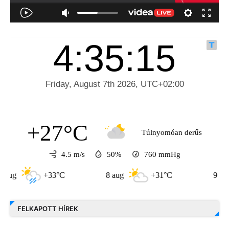
+27°C
Túlnyomóan derűs
4.5 m/s
50%
760
mmHg
+33°C
8 aug
+31°C
9 aug
FELKAPOTT HÍREK