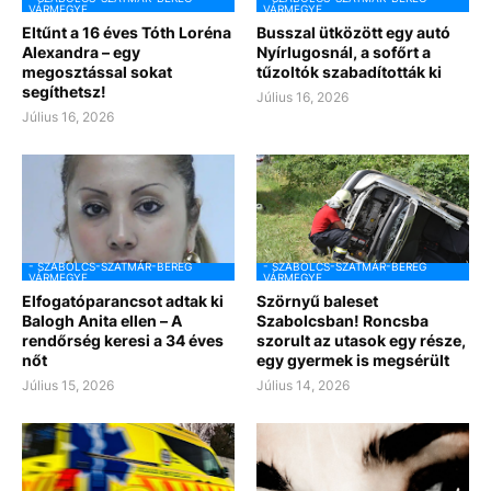
VÁRMEGYE
VÁRMEGYE
Eltűnt a 16 éves Tóth Loréna
Busszal ütközött egy autó
Alexandra – egy
Nyírlugosnál, a sofőrt a
megosztással sokat
tűzoltók szabadították ki
segíthetsz!
Július 16, 2026
Július 16, 2026
- SZABOLCS-SZATMÁR-BEREG
- SZABOLCS-SZATMÁR-BEREG
VÁRMEGYE
VÁRMEGYE
Elfogatóparancsot adtak ki
Szörnyű baleset
Balogh Anita ellen – A
Szabolcsban! Roncsba
rendőrség keresi a 34 éves
szorult az utasok egy része,
nőt
egy gyermek is megsérült
Július 15, 2026
Július 14, 2026