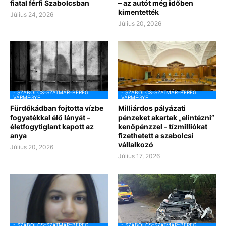
fiatal férfi Szabolcsban
– az autót még időben
kimentették
Július 24, 2026
Július 20, 2026
- SZABOLCS-SZATMÁR-BEREG
- SZABOLCS-SZATMÁR-BEREG
VÁRMEGYE
VÁRMEGYE
Fürdőkádban fojtotta vízbe
Milliárdos pályázati
fogyatékkal élő lányát –
pénzeket akartak „elintézni”
életfogytiglant kapott az
kenőpénzzel – tízmilliókat
anya
fizethetett a szabolcsi
vállalkozó
Július 20, 2026
Július 17, 2026
- SZABOLCS-SZATMÁR-BEREG
- SZABOLCS-SZATMÁR-BEREG