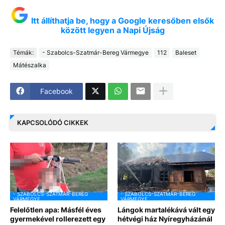
Itt állíthatja be, hogy a Google keresőben elsők
között legyen a Napi Újság
Témák:
- Szabolcs-Szatmár-Bereg Vármegye
112
Baleset
Mátészalka
Facebook
KAPCSOLÓDÓ CIKKEK
- SZABOLCS-SZATMÁR-BEREG
- SZABOLCS-SZATMÁR-BEREG
VÁRMEGYE
VÁRMEGYE
Felelőtlen apa: Másfél éves
Lángok martalékává vált egy
gyermekével rollerezett egy
hétvégi ház Nyíregyházánál