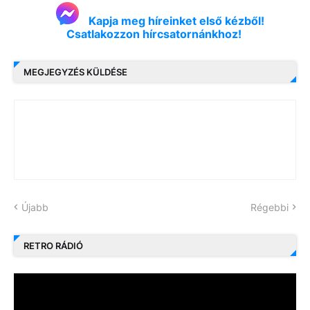
Kapja meg híreinket első kézből!
Csatlakozzon hírcsatornánkhoz!
MEGJEGYZÉS KÜLDÉSE
Újabb
Régebbi
RETRO RÁDIÓ