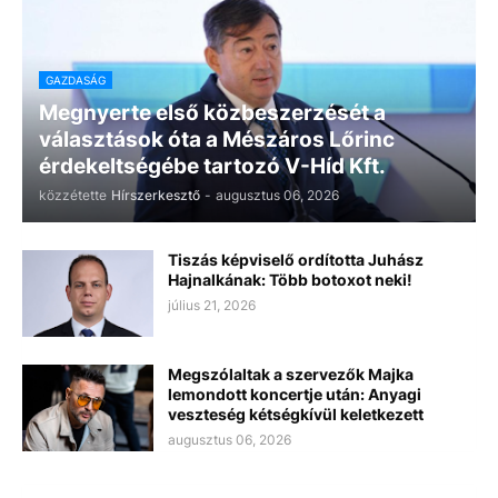
GAZDASÁG
Megnyerte első közbeszerzését a
választások óta a Mészáros Lőrinc
érdekeltségébe tartozó V-Híd Kft.
közzétette
Hírszerkesztő
-
augusztus 06, 2026
Tiszás képviselő ordította Juhász
Hajnalkának: Több botoxot neki!
július 21, 2026
Megszólaltak a szervezők Majka
lemondott koncertje után: Anyagi
veszteség kétségkívül keletkezett
augusztus 06, 2026