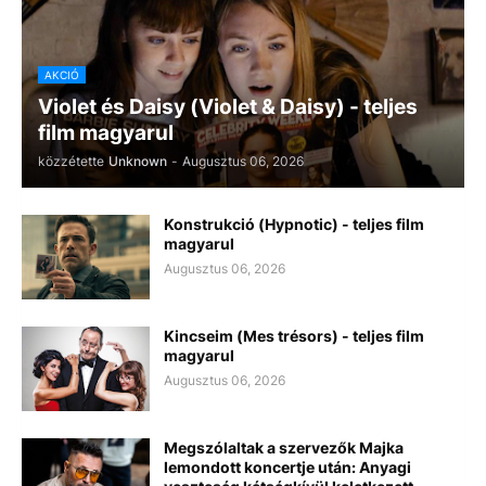
AKCIÓ
Violet és Daisy (Violet & Daisy) - teljes
film magyarul
közzétette
Unknown
-
Augusztus 06, 2026
Konstrukció (Hypnotic) - teljes film
magyarul
Augusztus 06, 2026
Kincseim (Mes trésors) - teljes film
magyarul
Augusztus 06, 2026
Megszólaltak a szervezők Majka
lemondott koncertje után: Anyagi