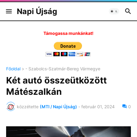
Napi Újság
Támogassa munkánkat!
Főoldal
- Szabolcs-Szatmár-Bereg Vármegye
Két autó összeütközött
Mátészalkán
közzétette
(MTI / Napi Újság)
-
február 01, 2024
0