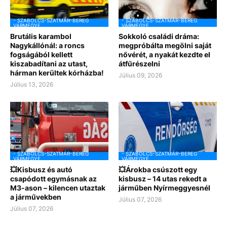
- SZABOLCS-SZATMÁR-BEREG
- SZABOLCS-SZATMÁR-BEREG
VÁRMEGYE
VÁRMEGYE
Brutális karambol
Sokkoló családi dráma:
Nagykállónál: a roncs
megpróbálta megölni saját
fogságából kellett
nővérét, a nyakát kezdte el
kiszabadítani az utast,
átfűrészelni
hárman kerültek kórházba!
Július 09, 2026
Július 13, 2026
- SZABOLCS-SZATMÁR-BEREG
- SZABOLCS-SZATMÁR-BEREG
VÁRMEGYE
VÁRMEGYE
💥Kisbusz és autó
💥Árokba csúszott egy
csapódott egymásnak az
kisbusz – 14 utas rekedt a
M3-ason – kilencen utaztak
járműben Nyírmeggyesnél
a járművekben
Július 07, 2026
Július 07, 2026