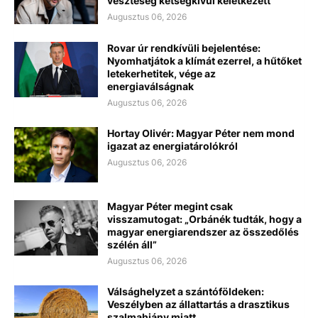
veszteség kétségkívül keletkezett
Augusztus 06, 2026
Rovar úr rendkívüli bejelentése:
Nyomhatjátok a klímát ezerrel, a hűtőket
letekerhetitek, vége az
energiaválságnak
Augusztus 06, 2026
Hortay Olivér: Magyar Péter nem mond
igazat az energiatárolókról
Augusztus 06, 2026
Magyar Péter megint csak
visszamutogat: „Orbánék tudták, hogy a
magyar energiarendszer az összedőlés
szélén áll”
Augusztus 06, 2026
Válsághelyzet a szántóföldeken:
Veszélyben az állattartás a drasztikus
szalmahiány miatt