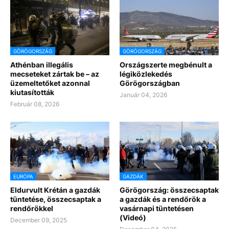
GÖRÖGORSZÁG
GÖRÖGORSZÁG
Athénban illegális
Országszerte megbénult a
mecseteket zártak be – az
légiközlekedés
üzemeltetőket azonnal
Görögországban
kiutasították
Január 04, 2026
Február 08, 2026
EURÓPA
GAZDÁK
Eldurvult Krétán a gazdák
Görögország: összecsaptak
tüntetése, összecsaptak a
a gazdák és a rendőrök a
rendőrökkel
vasárnapi tüntetésen
(Videó)
December 09, 2025