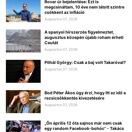
Rovar úr bejelentése: Ezt is
megcsináltam, 10 éve nem látott szintre
csökkent az infláció
Augusztus 07, 2026
A spanyol hírszerzés figyelmeztet,
augusztus közepén újabb roham érheti
Ceutát
Augusztus 07, 2026
Pilhál György: Csak a baj volt Takaróval?
Augusztus 07, 2026
Bod Péter Ákos úgy érzi, hogy Itt az idő a
rezsicsökkentés kivezetésére
Augusztus 07, 2026
„Ön április 12 óta sajnos már nem csak
egy random Facebook-bohóc” - Takács