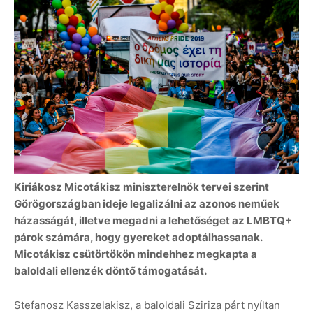
Kiriákosz Micotákisz miniszterelnök tervei szerint
Görögországban ideje legalizálni az azonos neműek
házasságát, illetve megadni a lehetőséget az LMBTQ+
párok számára, hogy gyereket adoptálhassanak.
Micotákisz csütörtökön mindehhez megkapta a
baloldali ellenzék döntő támogatását.
Stefanosz Kasszelakisz, a baloldali Sziriza párt nyíltan