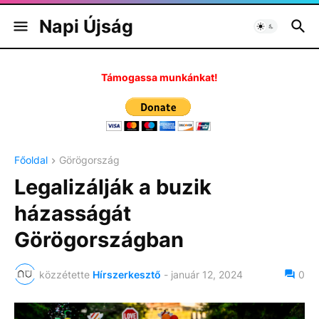
Napi Újság
Támogassa munkánkat!
Főoldal
Görögország
Legalizálják a buzik
házasságát
Görögországban
közzétette
Hírszerkesztő
-
január 12, 2024
0