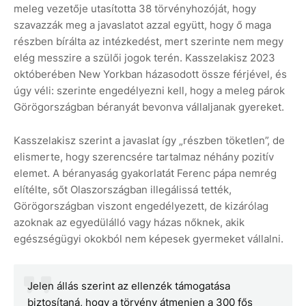
meleg vezetője utasította 38 törvényhozóját, hogy
szavazzák meg a javaslatot azzal együtt, hogy ő maga
részben bírálta az intézkedést, mert szerinte nem megy
elég messzire a szülői jogok terén. Kasszelakisz 2023
októberében New Yorkban házasodott össze férjével, és
úgy véli: szerinte engedélyezni kell, hogy a meleg párok
Görögországban béranyát bevonva vállaljanak gyereket.
Kasszelakisz szerint a javaslat így „részben töketlen”, de
elismerte, hogy szerencsére tartalmaz néhány pozitív
elemet. A béranyaság gyakorlatát Ferenc pápa nemrég
elítélte, sőt Olaszországban illegálissá tették,
Görögországban viszont engedélyezett, de kizárólag
azoknak az egyedülálló vagy házas nőknek, akik
egészségügyi okokból nem képesek gyermeket vállalni.
Jelen állás szerint az ellenzék támogatása
biztosítaná, hogy a törvény átmenjen a 300 fős