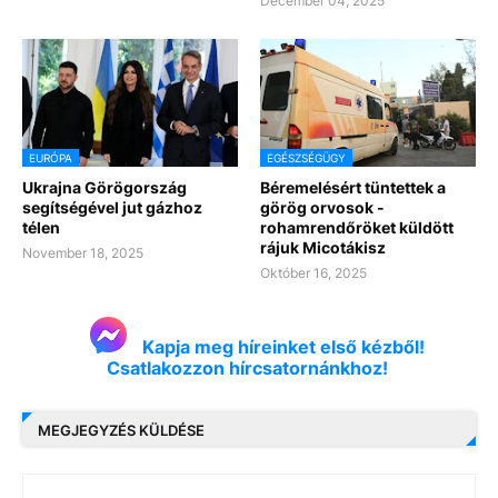
December 04, 2025
EURÓPA
EGÉSZSÉGÜGY
Ukrajna Görögország
Béremelésért tüntettek a
segítségével jut gázhoz
görög orvosok -
télen
rohamrendőröket küldött
rájuk Micotákisz
November 18, 2025
Október 16, 2025
Kapja meg híreinket első kézből!
Csatlakozzon hírcsatornánkhoz!
MEGJEGYZÉS KÜLDÉSE