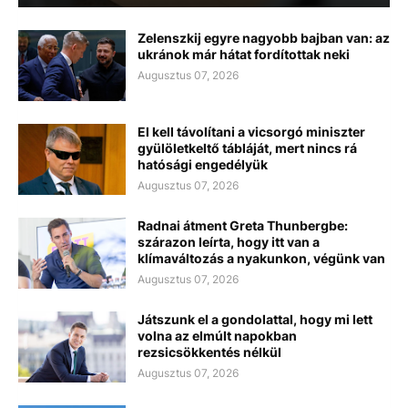
Zelenszkij egyre nagyobb bajban van: az
ukránok már hátat fordítottak neki
Augusztus 07, 2026
El kell távolítani a vicsorgó miniszter
gyülöletkeltő tábláját, mert nincs rá
hatósági engedélyük
Augusztus 07, 2026
Radnai átment Greta Thunbergbe:
szárazon leírta, hogy itt van a
klímaváltozás a nyakunkon, végünk van
Augusztus 07, 2026
Játszunk el a gondolattal, hogy mi lett
volna az elmúlt napokban
rezsicsökkentés nélkül
Augusztus 07, 2026