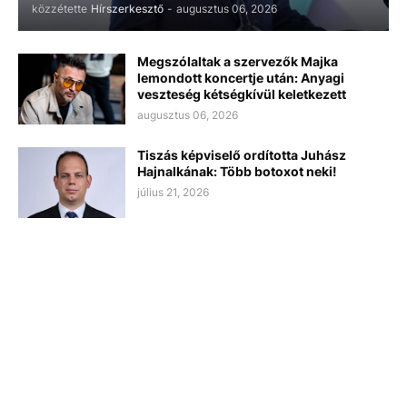
közzétette
Hírszerkesztő
-
augusztus 06, 2026
Megszólaltak a szervezők Majka
lemondott koncertje után: Anyagi
veszteség kétségkívül keletkezett
augusztus 06, 2026
Tiszás képviselő ordította Juhász
Hajnalkának: Több botoxot neki!
július 21, 2026