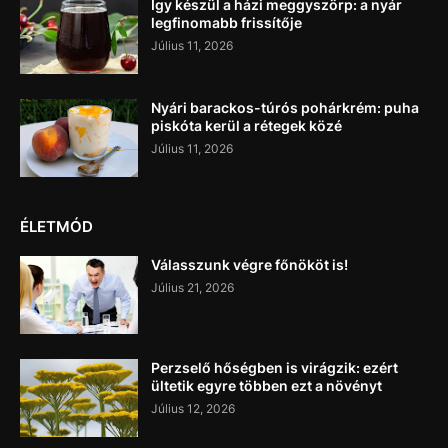
Így készül a házi meggyszörp: a nyár
legfinomabb frissítője
Július 11, 2026
Nyári barackos-túrós pohárkrém: puha
piskóta kerül a rétegek közé
Július 11, 2026
ÉLETMÓD
Válasszunk végre főnököt is!
Július 21, 2026
Perzselő hőségben is virágzik: ezért
ültetik egyre többen ezt a növényt
Július 12, 2026