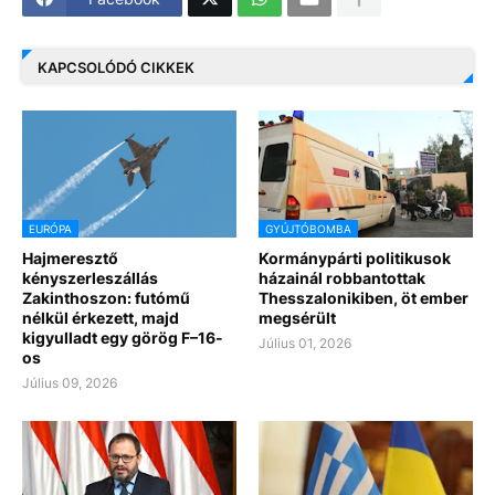
KAPCSOLÓDÓ CIKKEK
EURÓPA
GYÚJTÓBOMBA
Hajmeresztő
Kormánypárti politikusok
kényszerleszállás
házainál robbantottak
Zakinthoszon: futómű
Thesszalonikiben, öt ember
nélkül érkezett, majd
megsérült
kigyulladt egy görög F–16-
Július 01, 2026
os
Július 09, 2026