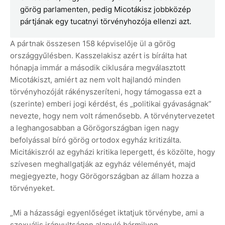
görög parlamenten, pedig Micotákisz jobbközép
pártjának egy tucatnyi törvényhozója ellenzi azt.
A pártnak összesen 158 képviselője ül a görög
országgyűlésben. Kasszelakisz azért is bírálta hat
hónapja immár a második ciklusára megválasztott
Micotákiszt, amiért az nem volt hajlandó minden
törvényhozóját rákényszeríteni, hogy támogassa ezt a
(szerinte) emberi jogi kérdést, és „politikai gyávaságnak”
nevezte, hogy nem volt rámenősebb. A törvénytervezetet
a leghangosabban a Görögországban igen nagy
befolyással bíró görög ortodox egyház kritizálta.
Micitákiszról az egyházi kritika lepergett, és közölte, hogy
szívesen meghallgatják az egyház véleményét, majd
megjegyezte, hogy Görögországban az állam hozza a
törvényeket.
„Mi a házassági egyenlőséget iktatjuk törvénybe, ami a
szexuális irányultságon alapuló bármilyen