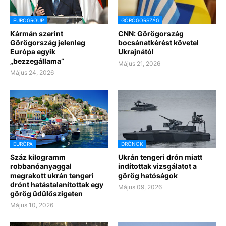
EUROGROUP
GÖRÖGORSZÁG
Kármán szerint
CNN: Görögország
Görögország jelenleg
bocsánatkérést követel
Európa egyik
Ukrajnától
„bezzegállama”
Május 21, 2026
Május 24, 2026
EURÓPA
DRÓNOK
Száz kilogramm
Ukrán tengeri drón miatt
robbanóanyaggal
indítottak vizsgálatot a
megrakott ukrán tengeri
görög hatóságok
drónt hatástalanítottak egy
Május 09, 2026
görög üdülőszigeten
Május 10, 2026