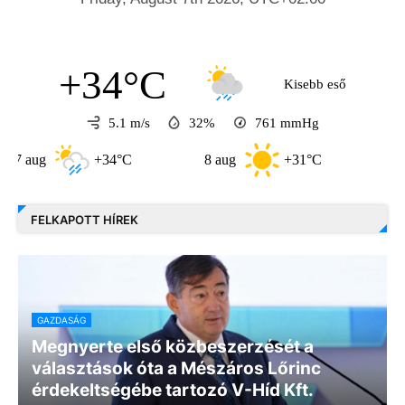
+34°C
Kisebb eső
5.1 m/s
32%
761
mmHg
g
+34°C
8 aug
+31°C
9 aug
FELKAPOTT HÍREK
GAZDASÁG
Megnyerte első közbeszerzését a
választások óta a Mészáros Lőrinc
érdekeltségébe tartozó V-Híd Kft.