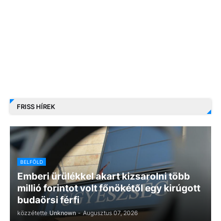
FRISS HÍREK
BELFÖLD
Emberi ürülékkel akart kizsarolni több
millió forintot volt főnökétől egy kirúgott
budaörsi férfi
közzétette
Unknown
-
Augusztus 07, 2026