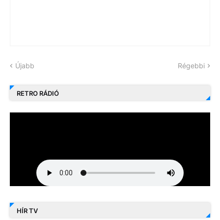
Újabb
Régebbi
RETRO RÁDIÓ
HÍR TV