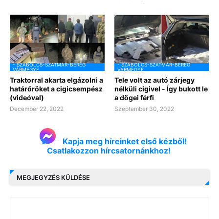
- SZABOLCS-SZATMÁR-BEREG
- SZABOLCS-SZATMÁR-BEREG
VÁRMEGYE
VÁRMEGYE
Traktorral akarta elgázolni a
Tele volt az autó zárjegy
határőröket a cigicsempész
nélküli cigivel - Így bukott le
(videóval)
a dögei férfi
December 22, 2022
Szeptember 30, 2022
Kapja meg híreinket első kézből!
Csatlakozzon hírcsatornánkhoz!
MEGJEGYZÉS KÜLDÉSE