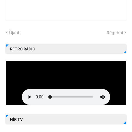
Újabb
Régebbi
RETRO RÁDIÓ
HÍR TV