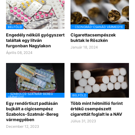
BELFÖLD
- CSONGRÁD-CSANÁD VÁRMEGYE
Engedély nélküli gyógyszert
Cigarettacsempészek
találtak egy litván
buktak le Röszkén
furgonban Nagylakon
Január 18, 2024
Április 08, 2024
- SZABOLCS-SZATMÁR-BEREG
BELFÖLD
VÁRMEGYE
Egy rendőrtiszt padlásán
Több mint hétmillió forint
bujkált a cigicsempész
értékű csempészett
Szabolcs-Szatmár-Bereg
cigarettát foglalt le a NAV
vármegyében
Július 31, 2023
December 12, 2023