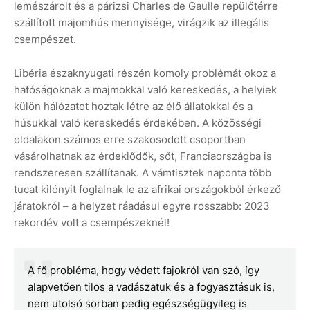
lemészárolt és a párizsi Charles de Gaulle repülőtérre
szállított majomhús mennyisége, virágzik az illegális
csempészet.
Libéria északnyugati részén komoly problémát okoz a
hatóságoknak a majmokkal való kereskedés, a helyiek
külön hálózatot hoztak létre az élő állatokkal és a
húsukkal való kereskedés érdekében. A közösségi
oldalakon számos erre szakosodott csoportban
vásárolhatnak az érdeklődők, sőt, Franciaországba is
rendszeresen szállítanak. A vámtisztek naponta több
tucat kilónyit foglalnak le az afrikai országokból érkező
járatokról – a helyzet ráadásul egyre rosszabb: 2023
rekordév volt a csempészeknél!
A fő probléma, hogy védett fajokról van szó, így
alapvetően tilos a vadászatuk és a fogyasztásuk is,
nem utolsó sorban pedig egészségügyileg is