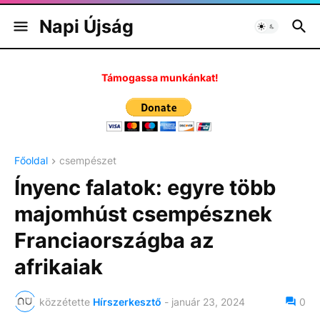
Napi Újság
Támogassa munkánkat!
Főoldal
csempészet
Ínyenc falatok: egyre több
majomhúst csempésznek
Franciaországba az
afrikaiak
közzétette
Hírszerkesztő
-
január 23, 2024
0