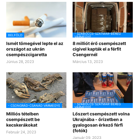
- SZABOLCS-SZATMÁR-BEREG
BELFÖLD
VÁRMEGYE
Ismét tömegével lepte el az
8 milliót érő csempészett
országot az ukrán
cigivel kapták el a férfit
csempészcigaretta
Csengernél
Június 28, 2023
Március 13, 2023
- SZABOLCS-SZATMÁR-BEREG
- CSONGRÁD-CSANÁD VÁRMEGYE
VÁRMEGYE
Milliós tételben
Lőszert csempészett volna
csempészett be
Ukrajnába - őrizetben a
kecskerákokat
gyalogosan érkező férfi
(fotók)
Február 24, 2023
Január 09, 2023