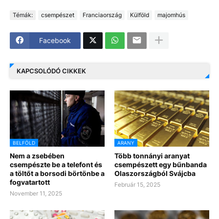
Témák:
csempészet
Franciaország
Külföld
majomhús
Facebook
KAPCSOLÓDÓ CIKKEK
BELFÖLD
ARANY
Nem a zsebében
Több tonnányi aranyat
csempészte be a telefont és
csempészett egy bűnbanda
a töltőt a borsodi börtönbe a
Olaszországból Svájcba
fogvatartott
Február 15, 2025
November 11, 2025