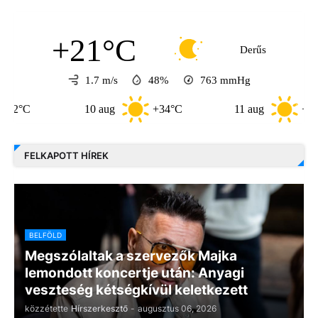
+21°C
Derűs
1.7 m/s
48%
763
mmHg
C
10 aug
+34°C
11 aug
+36°C
FELKAPOTT HÍREK
BELFÖLD
Megszólaltak a szervezők Majka
lemondott koncertje után: Anyagi
veszteség kétségkívül keletkezett
közzétette
Hírszerkesztő
-
augusztus 06, 2026