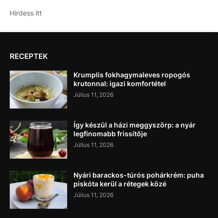
Hirdess itt
RECEPTEK
Krumplis fokhagymaleves ropogós
krutonnal: igazi komfortétel
Július 11, 2026
Így készül a házi meggyszörp: a nyár
legfinomabb frissítője
Július 11, 2026
Nyári barackos-túrós pohárkrém: puha
piskóta kerül a rétegek közé
Július 11, 2026