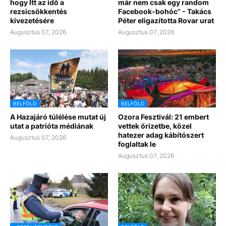
hogy Itt az idő a
már nem csak egy random
rezsicsökkentés
Facebook-bohóc” - Takács
kivezetésére
Péter eligazította Rovar urat
Augusztus 07, 2026
Augusztus 07, 2026
BELFÖLD
BELFÖLD
A Hazajáró túlélése mutat új
Ozora Fesztivál: 21 embert
utat a patrióta médiának
vettek őrizetbe, közel
hatezer adag kábítószert
Augusztus 07, 2026
foglaltak le
Augusztus 07, 2026