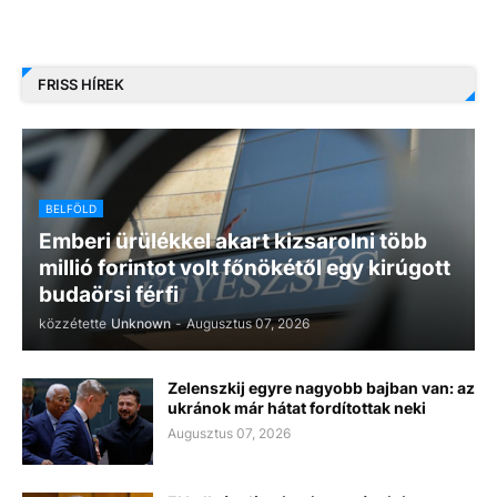
FRISS HÍREK
BELFÖLD
Emberi ürülékkel akart kizsarolni több
millió forintot volt főnökétől egy kirúgott
budaörsi férfi
közzétette
Unknown
-
Augusztus 07, 2026
Zelenszkij egyre nagyobb bajban van: az
ukránok már hátat fordítottak neki
Augusztus 07, 2026