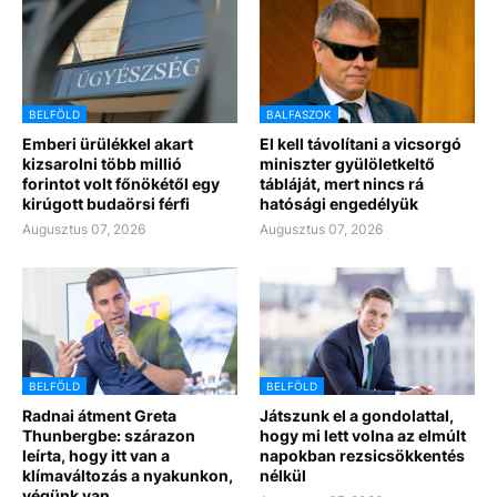
BELFÖLD
BALFASZOK
Emberi ürülékkel akart
El kell távolítani a vicsorgó
kizsarolni több millió
miniszter gyülöletkeltő
forintot volt főnökétől egy
tábláját, mert nincs rá
kirúgott budaörsi férfi
hatósági engedélyük
Augusztus 07, 2026
Augusztus 07, 2026
BELFÖLD
BELFÖLD
Radnai átment Greta
Játszunk el a gondolattal,
Thunbergbe: szárazon
hogy mi lett volna az elmúlt
leírta, hogy itt van a
napokban rezsicsökkentés
klímaváltozás a nyakunkon,
nélkül
végünk van