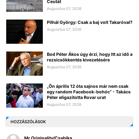
Ceutát
Augusztus 07, 2026
Pilhál György: Csak a baj volt Takaróval?
Augusztus 07, 2026
Bod Péter Ákos úgy érzi, hogy Itt az idő a
rezsicsökkentés kivezetésére
Augusztus 07, 2026
„Ön április 12 óta sajnos már nem csak
egy random Facebook-bohóc” - Takács
Péter eligazította Rovar urat
Augusztus 07, 2026
HOZZÁSZÓLÁSOK
Mr Originality/Csabika