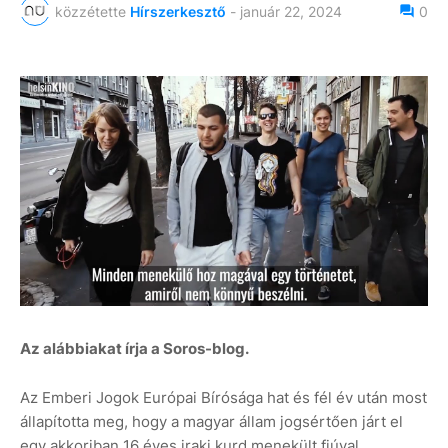
közzétette
Hírszerkesztő
-
január 22, 2024
0
Az alábbiakat írja a Soros-blog.
Az Emberi Jogok Európai Bírósága hat és fél év után most
állapította meg, hogy a magyar állam jogsértően járt el
egy akkoriban 16 éves iraki kurd menekült fiúval