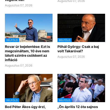
Augusztus 07, 2026
Augusztus 07, 2026
BELFÖLD
BELFÖLD
Rovar úr bejelentése: Ezt is
Pilhál György: Csak a baj
megcsináltam, 10 éve nem
volt Takaróval?
látott szintre csökkent az
Augusztus 07, 2026
infláció
Augusztus 07, 2026
BELFÖLD
BELFÖLD
Bod Péter Ákos úgy érzi,
„Ön április 12 óta sajnos