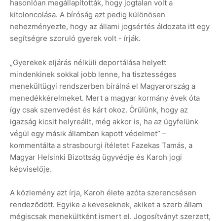
hasonlóan megállapították, hogy jogtalan volt a
kitoloncolása. A bíróság azt pedig különösen
nehezményezte, hogy az állami jogsértés áldozata itt egy
segítségre szoruló gyerek volt - írják.
„Gyerekek eljárás nélküli deportálása helyett
mindenkinek sokkal jobb lenne, ha tisztességes
menekültügyi rendszerben bírálná el Magyarország a
menedékkérelmeket. Mert a magyar kormány évek óta
így csak szenvedést és kárt okoz. Örülünk, hogy az
igazság kicsit helyreállt, még akkor is, ha az ügyfelünk
végül egy másik államban kapott védelmet” –
kommentálta a strasbourgi ítéletet Fazekas Tamás, a
Magyar Helsinki Bizottság ügyvédje és Karoh jogi
képviselője.
A közlemény azt írja, Karoh élete azóta szerencsésen
rendeződött. Egyike a keveseknek, akiket a szerb állam
mégiscsak menekültként ismert el. Jogosítványt szerzett,