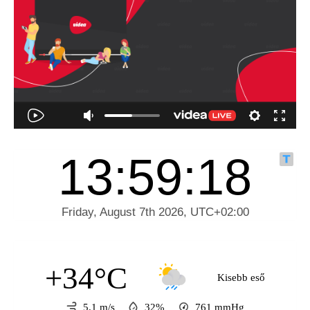
+34°C
Kisebb eső
5.1 m/s
32%
761
mmHg