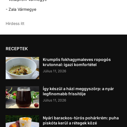
- Zala Vármegye
Hirdess itt
RECEPTEK
Krumplis fokhagymaleves ropogós
krutonnal: igazi komfortétel
Július 11, 2026
Így készül a házi meggyszörp: a nyár
legfinomabb frissítője
Július 11, 2026
Nyári barackos-túrós pohárkrém: puha
piskóta kerül a rétegek közé