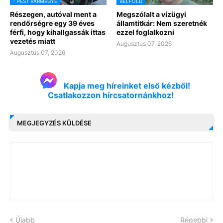
- PEST VÁRMEGYE
BELFÖLD
Részegen, autóval ment a
Megszólalt a vízügyi
rendőrségre egy 39 éves
államtitkár: Nem szeretnék
férfi, hogy kihallgassák ittas
ezzel foglalkozni
vezetés miatt
Augusztus 07, 2026
Augusztus 07, 2026
Kapja meg híreinket első kézből!
Csatlakozzon hírcsatornánkhoz!
MEGJEGYZÉS KÜLDÉSE
Újabb
Régebbi