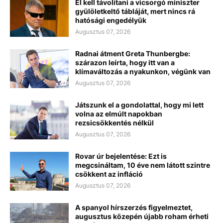
El kell távolítani a vicsorgó miniszter
gyülöletkeltő tábláját, mert nincs rá
hatósági engedélyük
Augusztus 07, 2026
Radnai átment Greta Thunbergbe:
szárazon leírta, hogy itt van a
klímaváltozás a nyakunkon, végünk van
Augusztus 07, 2026
Játszunk el a gondolattal, hogy mi lett
volna az elmúlt napokban
rezsicsökkentés nélkül
Augusztus 07, 2026
Rovar úr bejelentése: Ezt is
megcsináltam, 10 éve nem látott szintre
csökkent az infláció
Augusztus 07, 2026
A spanyol hírszerzés figyelmeztet,
augusztus közepén újabb roham érheti