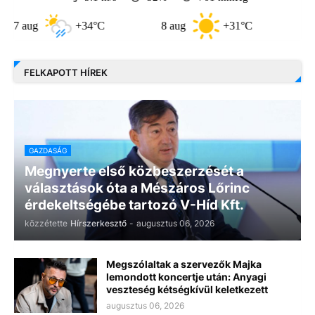
g
+34°C
8 aug
+31°C
9 aug
FELKAPOTT HÍREK
GAZDASÁG
Megnyerte első közbeszerzését a
választások óta a Mészáros Lőrinc
érdekeltségébe tartozó V-Híd Kft.
közzétette
Hírszerkesztő
-
augusztus 06, 2026
Megszólaltak a szervezők Majka
lemondott koncertje után: Anyagi
veszteség kétségkívül keletkezett
augusztus 06, 2026