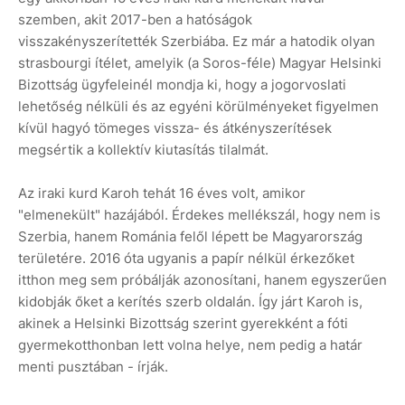
szemben, akit 2017-ben a hatóságok
visszakényszerítették Szerbiába. Ez már a hatodik olyan
strasbourgi ítélet, amelyik (a Soros-féle) Magyar Helsinki
Bizottság ügyfeleinél mondja ki, hogy a jogorvoslati
lehetőség nélküli és az egyéni körülményeket figyelmen
kívül hagyó tömeges vissza- és átkényszerítések
megsértik a kollektív kiutasítás tilalmát.
Az iraki kurd Karoh tehát 16 éves volt, amikor
"elmenekült" hazájából. Érdekes mellékszál, hogy nem is
Szerbia, hanem Románia felől lépett be Magyarország
területére. 2016 óta ugyanis a papír nélkül érkezőket
itthon meg sem próbálják azonosítani, hanem egyszerűen
kidobják őket a kerítés szerb oldalán. Így járt Karoh is,
akinek a Helsinki Bizottság szerint gyerekként a fóti
gyermekotthonban lett volna helye, nem pedig a határ
menti pusztában - írják.