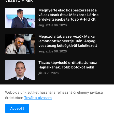
VEZETŐ HÍREK
Megnyerte első közbeszerzését a
választások óta a Mészáros Lőrinc
érdekeltségébe tartozó V-Híd Kft.
augusztus 06, 2026
Megszólaltak a szervezők Majka
lemondott koncertje után: Anyagi
veszteség kétségkívül keletkezett
augusztus 06, 2026
Tiszás képviselő ordította Juhász
Hajnalkának: Több botoxot neki!
július 21, 2026
Weboldalunk sütiket használ a felhasználói élmény javítása
érdekében
Tovább olvasom
Címlap
Rólunk
Kapcsolat
Accept !
Copyright ©
2026
Napi Újság