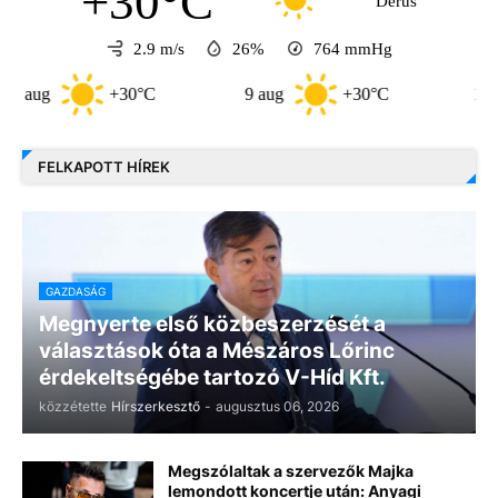
+30°C
Derűs
2.9 m/s
26%
764
mmHg
+30°C
9 aug
+30°C
10 aug
FELKAPOTT HÍREK
GAZDASÁG
Megnyerte első közbeszerzését a
választások óta a Mészáros Lőrinc
érdekeltségébe tartozó V-Híd Kft.
közzétette
Hírszerkesztő
-
augusztus 06, 2026
Megszólaltak a szervezők Majka
lemondott koncertje után: Anyagi