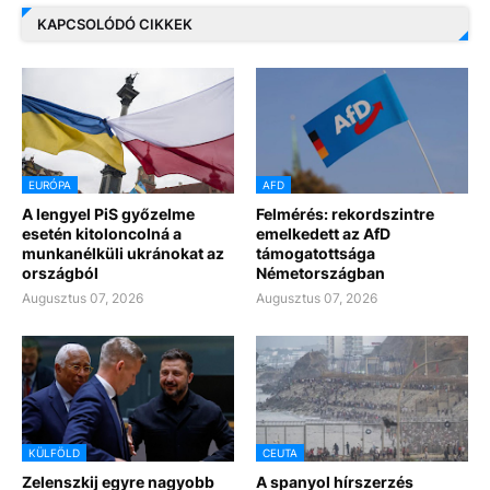
KAPCSOLÓDÓ CIKKEK
EURÓPA
AFD
A lengyel PiS győzelme
Felmérés: rekordszintre
esetén kitoloncolná a
emelkedett az AfD
munkanélküli ukránokat az
támogatottsága
országból
Németországban
Augusztus 07, 2026
Augusztus 07, 2026
KÜLFÖLD
CEUTA
Zelenszkij egyre nagyobb
A spanyol hírszerzés