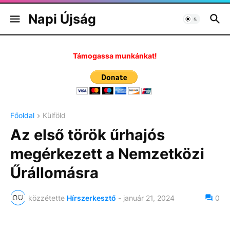
Napi Újság
Támogassa munkánkat!
Főoldal
Külföld
Az első török űrhajós
megérkezett a Nemzetközi
Űrállomásra
közzétette
Hírszerkesztő
-
január 21, 2024
0