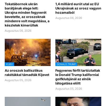
Tokatábornok ukrán
1,4 milliárd eurót utal az EU
barátjának elege lett:
Ukrajnának az orosz vagyon
Ukrajna minden fegyverét
hozamaiból
bevetette, az oroszoknak
Augusztus 06, 2026
mindenre volt megoldása, a
készletek kimerültek
Augusztus 06, 2026
KIJEV
DONALD TRUMP
Az oroszok ballisztikus
Fegyveres férfit tartóztattak
rakétákkal támadták Kijevet
le Donald Trump kaliforniai
golfklubjánál az elnök
Augusztus 05, 2026
látogatása előtt
Augusztus 05, 2026