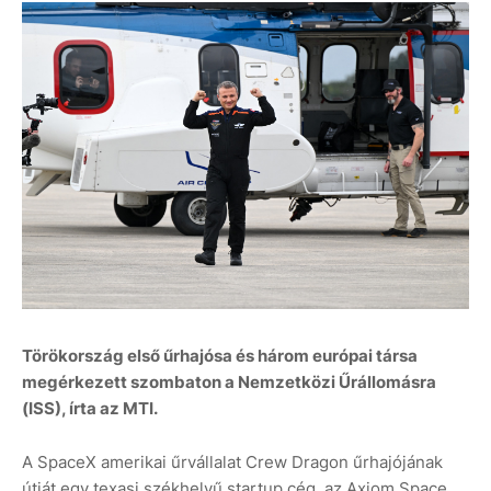
Törökország első űrhajósa és három európai társa
megérkezett szombaton a Nemzetközi Űrállomásra
(ISS), írta az MTI.
A SpaceX amerikai űrvállalat Crew Dragon űrhajójának
útját egy texasi székhelyű startup cég, az Axiom Space