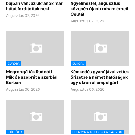
bajban van: az ukránok már
figyelmeztet, augusztus
hátat fordítottak neki
közepén újabb roham érheti
Ceutát
Augusztus 07, 2026
Augusztus 07, 2026
EURÓPA
EURÓPA
Megrongálták Radnóti
Kémkedés gyanújával vettek
Miklós szobrát a szerbiai
őrizetbe a német hatóságok
Borban
egy ukrán állampolgárt
Augusztus 06, 2026
Augusztus 06, 2026
KÜLFÖLD
BEFAGYASZTOTT OROSZ VAGYON