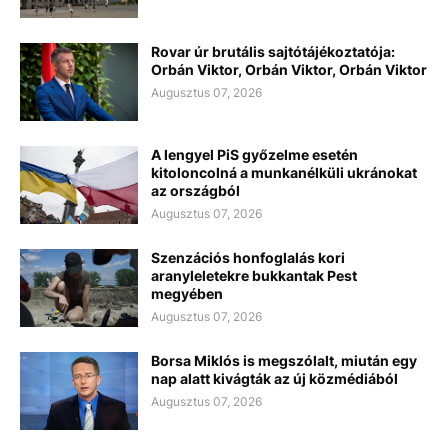
Rovar úr brutális sajtótájékoztatója:
Orbán Viktor, Orbán Viktor, Orbán Viktor
Augusztus 07, 2026
A lengyel PiS győzelme esetén
kitoloncolná a munkanélküli ukránokat
az országból
Augusztus 07, 2026
Szenzációs honfoglalás kori
aranyleletekre bukkantak Pest
megyében
Augusztus 07, 2026
Borsa Miklós is megszólalt, miután egy
nap alatt kivágták az új közmédiából
Augusztus 07, 2026