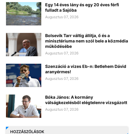
Egy 14 éves lány és egy 20 éves férfi
fulladt a Sajóba
Augusztus 07, 2026
Bolsevik Tarr váltig állítja, ő és a
minisztériuma nem szól bele a közmédia
működésébe
Augusztus 07, 2026
Szenzáció a vizes Eb-n: Betlehem Dávid
aranyérmes!
Augusztus 07, 2026
Bóka János: A kormány
válságkezelésből elégtelenre vizsgázott
Augusztus 07, 2026
HOZZÁSZÓLÁSOK