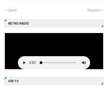
Újabb
Régebbi
RETRO RÁDIÓ
HÍR TV