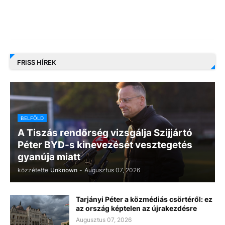
FRISS HÍREK
BELFÖLD
A Tiszás rendőrség vizsgálja Szijjártó
Péter BYD-s kinevezését vesztegetés
gyanúja miatt
közzétette
Unknown
-
Augusztus 07, 2026
Tarjányi Péter a közmédiás csörtéről: ez
az ország képtelen az újrakezdésre
Augusztus 07, 2026