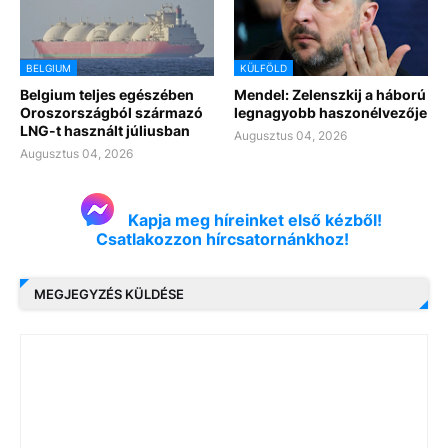
BELGIUM
KÜLFÖLD
Belgium teljes egészében
Mendel: Zelenszkij a háború
Oroszországból származó
legnagyobb haszonélvezője
LNG-t használt júliusban
Augusztus 04, 2026
Augusztus 04, 2026
Kapja meg híreinket első kézből!
Csatlakozzon hírcsatornánkhoz!
MEGJEGYZÉS KÜLDÉSE