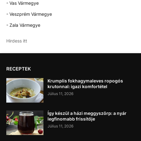
- Vas Vármegye
- Veszprém Vármegye
- Zala Vármegye
Hirdess itt
RECEPTEK
Krumplis fokhagymaleves ropogós
krutonnal: igazi komfortétel
Július 11, 2026
Így készül a házi meggyszörp: a nyár
legfinomabb frissítője
Július 11, 2026