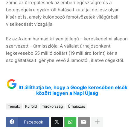
zöme az űrrepülésnek az emberi egészségre és a
betegségekre gyakorolt hatásait kutatja, de lesz olyan
kísérlet is, amely különböző fémötvözetek világűrbeli
viselkedését vizsgálja.
Ez az Axiom harmadik ilyen jellegű – kereskedelmi alapon
szervezett – űrmissziója. A vállalat űrhajósonként
legkevesebb 55 millió dollárt (19 milliárd forint) kér a
szolgáltatásait igénybe vevő államoktól, illetve cégektől.
Itt állíthatja be, hogy a Google keresőben elsők
között legyen a Napi Újság
Témák:
Külföld
Törökország
Űrhajózás
Facebook