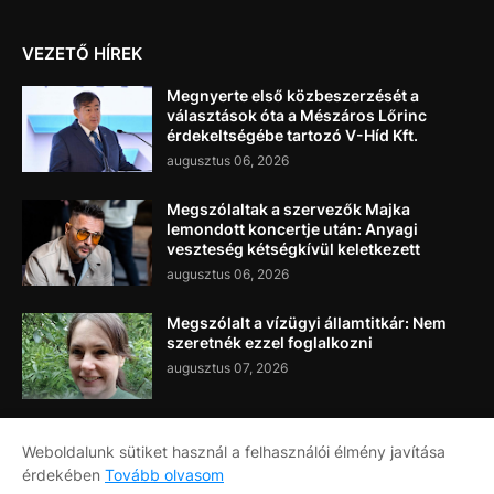
VEZETŐ HÍREK
Megnyerte első közbeszerzését a
választások óta a Mészáros Lőrinc
érdekeltségébe tartozó V-Híd Kft.
augusztus 06, 2026
Megszólaltak a szervezők Majka
lemondott koncertje után: Anyagi
veszteség kétségkívül keletkezett
augusztus 06, 2026
Megszólalt a vízügyi államtitkár: Nem
szeretnék ezzel foglalkozni
augusztus 07, 2026
Weboldalunk sütiket használ a felhasználói élmény javítása
érdekében
Tovább olvasom
Címlap
Rólunk
Kapcsolat