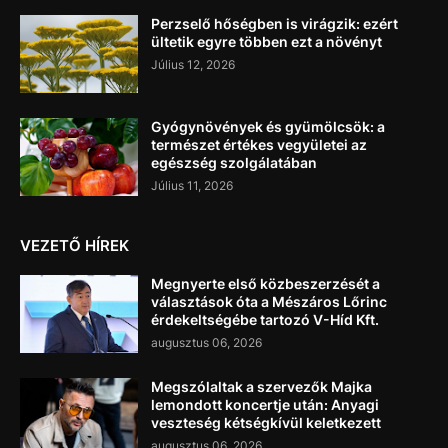
Perzselő hőségben is virágzik: ezért
ültetik egyre többen ezt a növényt
Július 12, 2026
Gyógynövények és gyümölcsök: a
természet értékes vegyületei az
egészség szolgálatában
Július 11, 2026
VEZETŐ HÍREK
Megnyerte első közbeszerzését a
választások óta a Mészáros Lőrinc
érdekeltségébe tartozó V-Híd Kft.
augusztus 06, 2026
Megszólaltak a szervezők Majka
lemondott koncertje után: Anyagi
veszteség kétségkívül keletkezett
augusztus 06, 2026