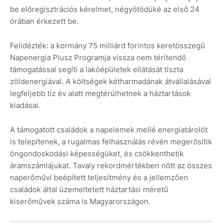
be előregisztrációs kérelmet, négyötödüké az első 24
órában érkezett be.
Felidézték: a kormány 75 milliárd forintos keretösszegű
Napenergia Plusz Programja vissza nem térítendő
támogatással segíti a lakóépületek ellátását tiszta
zöldenergiával. A költségek kétharmadának átvállalásával
legfeljebb tíz év alatt megtérülhetnek a háztartások
kiadásai.
A támogatott családok a napelemek mellé energiatárolót
is telepítenek, a rugalmas felhasználás révén megerősítik
öngondoskodási képességüket, és csökkenthetik
áramszámlájukat. Tavaly rekordmértékben nőtt az összes
naperőművi beépített teljesítmény és a jellemzően
családok által üzemeltetett háztartási méretű
kiserőművek száma is Magyarországon.