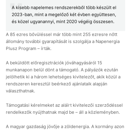
A kisebb napelemes rendszerekből több készült el
2023-ban, mint a megelőző két évben együttesen,
és közel ugyanannyi, mint 2020 végéig összesen.
A 85 ezres bővüléssel már több mint 255 ezresre nőtt
állomány további gyarapítását is szolgálja a Napenergia
Plusz Program – írták.
A beküldött előregisztrációk jóváhagyásáról 15
munkanapon belül dönt a támogató. A pályázók ezután
jelölhetik ki a három lehetséges kivitelezőt, akik közül a
rendszeren keresztül beérkező ajánlataik alapján
választhatnak.
Támogatási kérelmeket az aláírt kivitelezői szerződéssel
rendelkezők nyújthatnak majd be – áll a közleményben.
A magyar gazdaság jövője a zöldenergia. A kormány azon