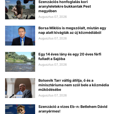
Szenzációs honfoglalás kori
aranyleletekre bukkantak Pest
megyében
Augusztus 07, 2026
Borsa Miklós is megszólalt, miután egy
nap alatt kivágták az új közmédiából
Augusztus 07, 2026
Egy 14 éves lány és egy 20 éves férfi
fulladt a Sajóba
Augusztus 07, 2026
Bolsevik Tarr váltig állítja, ő és a
minisztériuma nem szól bele a közmédia
működésébe
Augusztus 07, 2026
Szenzáció a vizes Eb-n: Betlehem Dávid
aranyérmes!