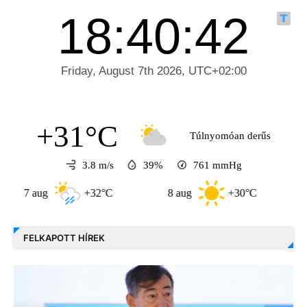
+31°C
Túlnyomóan derűs
3.8 m/s
39%
761
mmHg
7 aug
+32°C
8 aug
+30°C
9 au
FELKAPOTT HÍREK