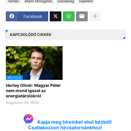
Témák:
állami támogatás
Gazdaság
napelem
Facebook
KAPCSOLÓDÓ CIKKEK
BELFÖLD
Hortay Olivér: Magyar Péter
nem mond igazat az
energiatárolókról
Augusztus 06, 2026
Kapja meg híreinket első kézből!
Csatlakozzon hírcsatornánkhoz!