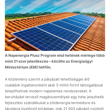
A Napenergia Plusz Program első hetének mérlege több
mint 21 ezer jelentkezés – közölte az Energiaügyi
Minisztérium (EM) hétfőn.
A közlemény szerint a pályázati lehetőséggel élő
családok ingatlanonként akár 5 millió forint támogatással
telepíthetnek modern napelemes rendszereket. A
beruházást tervező magánszemélyek egy hete jelezhetik
fejlesztési szándékukat a zöldenergia termelésre és
tárolásra ösztönző kiírásban, már 21 503 pályázó nyújtott