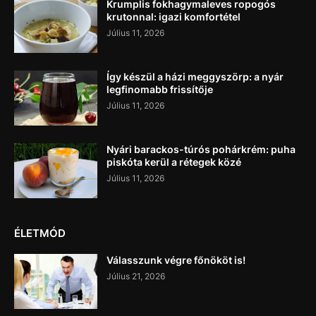
Krumplis fokhagymaleves ropogós
krutonnal: igazi komfortétel
Július 11, 2026
Így készül a házi meggyszörp: a nyár
legfinomabb frissítője
Július 11, 2026
Nyári barackos-túrós pohárkrém: puha
piskóta kerül a rétegek közé
Július 11, 2026
ÉLETMÓD
Válasszunk végre főnököt is!
Július 21, 2026