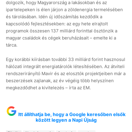
dolgozik, hogy Magyarország a lakásokban és az
ipartelepeken is élen járjon a zöldenergia termelésében
és tárolásában. Idén új időszámítás kezdődik a
kapcsolódó fejlesztésekben: az egy hete elrajtolt
programok összesen 137 milliárd forinttal ösztönzik a
magyar családok és cégek beruházásait – emelte ki a
tárca.
Egy korábbi kiírásban további 33 milliárd forint hasznosul
hálózati integrált energiatárolók létesítésében. Az átviteli
rendszerirányító Mavir és az elosztók projektjeiben már a
beszerzések zajlanak, az év végéig több helyszínen
megkezdődhet a kivitelezés – írta az EM.
Itt állíthatja be, hogy a Google keresőben elsők
között legyen a Napi Újság