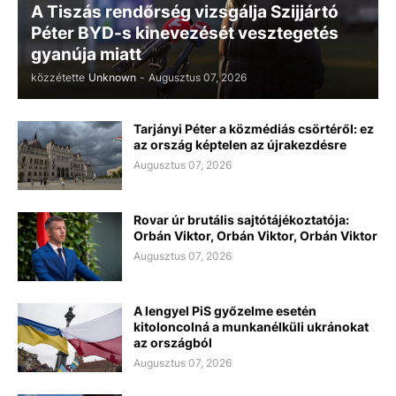
A Tiszás rendőrség vizsgálja Szijjártó
Péter BYD-s kinevezését vesztegetés
gyanúja miatt
közzétette
Unknown
-
Augusztus 07, 2026
Tarjányi Péter a közmédiás csörtéről: ez
az ország képtelen az újrakezdésre
Augusztus 07, 2026
Rovar úr brutális sajtótájékoztatója:
Orbán Viktor, Orbán Viktor, Orbán Viktor
Augusztus 07, 2026
A lengyel PiS győzelme esetén
kitoloncolná a munkanélküli ukránokat
az országból
Augusztus 07, 2026