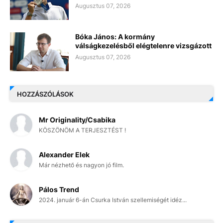
Augusztus 07, 2026
Bóka János: A kormány
válságkezelésből elégtelenre vizsgázott
Augusztus 07, 2026
HOZZÁSZÓLÁSOK
Mr Originality/Csabika
KÖSZÖNÖM A TERJESZTÉST !
Alexander Elek
Már nézhető és nagyon jó film.
Pálos Trend
2024. január 6-án Csurka István szellemiségét idéz...