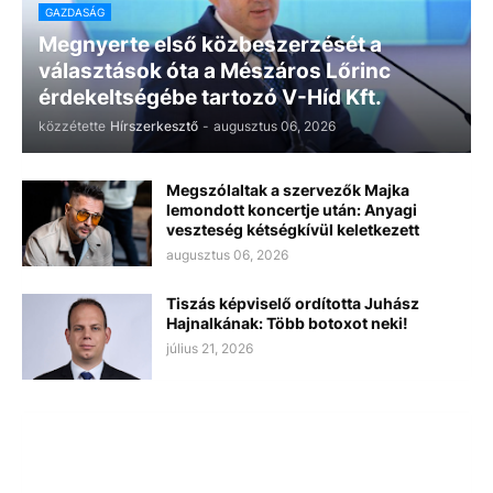
GAZDASÁG
Megnyerte első közbeszerzését a
választások óta a Mészáros Lőrinc
érdekeltségébe tartozó V-Híd Kft.
közzétette
Hírszerkesztő
-
augusztus 06, 2026
Megszólaltak a szervezők Majka
lemondott koncertje után: Anyagi
veszteség kétségkívül keletkezett
augusztus 06, 2026
Tiszás képviselő ordította Juhász
Hajnalkának: Több botoxot neki!
július 21, 2026