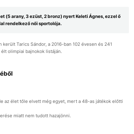
et (5 arany, 3 ezüst, 2 bronz) nyert Keleti Ágnes, ezzel ő
l rendelkező női sportolója.
 került Tarics Sándor, a 2016-ban 102 évesen és 241
lt olimpiai bajnokok listáján.
éből
 de az élet tőle elvett még egyet, mert a 48-as játékok előtti
verése miatt nem tudott hazajönni.