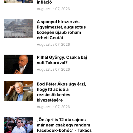
infláció
Augusztus 07, 2026
A spanyol hírszerzés
figyelmeztet, augusztus
közepén újabb roham
érheti Ceutát
Augusztus 07, 2026
Pilhál György: Csak a baj
volt Takaróval?
Augusztus 07, 2026
Bod Péter Ákos úgy érzi,
hogy Itt az idő a
rezsicsökkentés
kivezetésére
Augusztus 07, 2026
„Ön április 12 óta sajnos
már nem csak egy random
Facebook-bohóc” - Takács