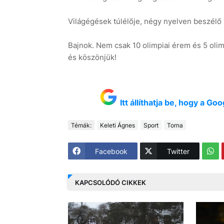
Világégések túlélője, négy nyelven beszélő
Bajnok. Nem csak 10 olimpiai érem és 5 olimp
és köszönjük!
Itt állíthatja be, hogy a G
Témák:
Keleti Ágnes
Sport
Torna
Facebook
Twitter
KAPCSOLÓDÓ CIKKEK