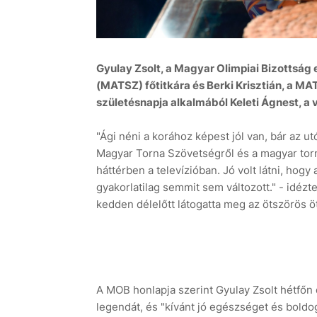
Gyulay Zsolt, a Magyar Olimpiai Bizottság 
(MATSZ) főtitkára és Berki Krisztián, a MA
születésnapja alkalmából Keleti Ágnest, a v
"Ági néni a korához képest jól van, bár az u
Magyar Torna Szövetségről és a magyar torn
háttérben a televízióban. Jó volt látni, hog
gyakorlatilag semmit sem változott." - idézt
kedden délelőtt látogatta meg az ötszörös ö
A MOB honlapja szerint Gyulay Zsolt hétfőn 
legendát, és "kívánt jó egészséget és boldo