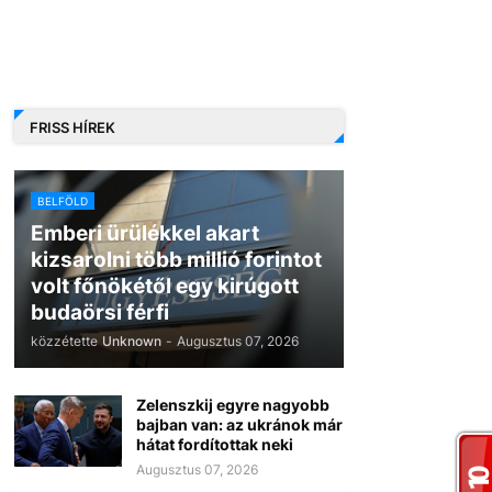
FRISS HÍREK
BELFÖLD
Emberi ürülékkel akart
kizsarolni több millió forintot
volt főnökétől egy kirúgott
budaörsi férfi
közzétette
Unknown
-
Augusztus 07, 2026
Zelenszkij egyre nagyobb
bajban van: az ukránok már
hátat fordítottak neki
Augusztus 07, 2026