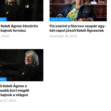
GNES
KELETI ÁGNES
 Keleti Ágnes ötszörös
Fia szerint a főorvos csupán egy-
 bajnok tornász
két napot jósolt Keleti Ágnesnek
, 2025
December 29, 2024
GNES
l Keleti Ágnes a
sabb kort megélt
 bajnok a világon
er 07, 2023