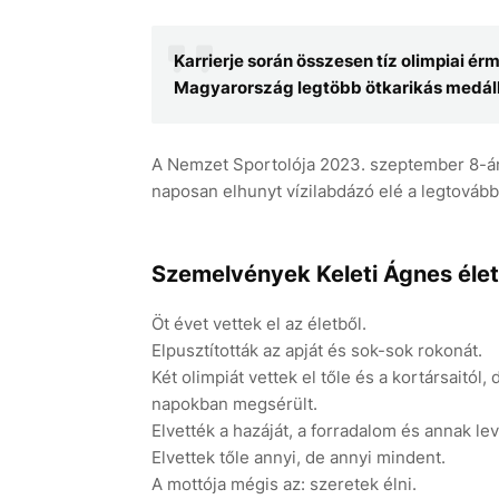
Karrierje során összesen tíz olimpiai érm
Magyarország legtöbb ötkarikás medálla
A Nemzet Sportolója 2023. szeptember 8-án
naposan elhunyt vízilabdázó elé a legtovább é
Szemelvények Keleti Ágnes élet
Öt évet vettek el az életből.
Elpusztították az apját és sok-sok rokonát.
Két olimpiát vettek el tőle és a kortársaitól,
napokban megsérült.
Elvették a hazáját, a forradalom és annak le
Elvettek tőle annyi, de annyi mindent.
A mottója mégis az: szeretek élni.