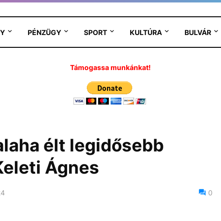
Y
PÉNZÜGY
SPORT
KULTÚRA
BULVÁR
Támogassa munkánkat!
alaha élt legidősebb
Keleti Ágnes
24
0