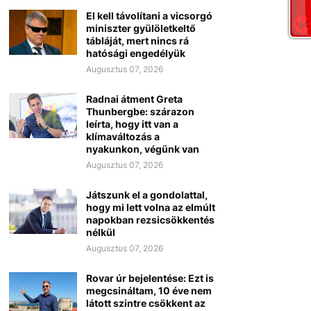
El kell távolítani a vicsorgó
miniszter gyülöletkeltő
tábláját, mert nincs rá
hatósági engedélyük
Augusztus 07, 2026
Radnai átment Greta
Thunbergbe: szárazon
leírta, hogy itt van a
klímaváltozás a
nyakunkon, végünk van
Augusztus 07, 2026
Játszunk el a gondolattal,
hogy mi lett volna az elmúlt
napokban rezsicsökkentés
nélkül
Augusztus 07, 2026
Rovar úr bejelentése: Ezt is
megcsináltam, 10 éve nem
látott szintre csökkent az