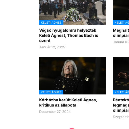
KELETI ÁGNES
KELETI Á
Végső nyugalomra helyezték
Meghalt
Keleti Ágnest, Thomas Bach is
olimpiai
üzent
Január 02
Január 12, 2025
KELETI ÁGNES
KELETI Á
Kórházba került Keleti Ágnes,
Péntektő
kritikus az állapota
legmaga
olimpiai
December 27, 2024
Szeptemb