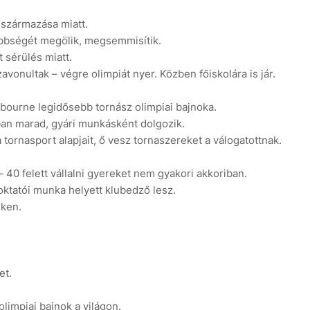
 származása miatt.
öbbségét megölik, megsemmisítik.
 sérülés miatt.
avonultak – végre olimpiát nyer. Közben főiskolára is jár.
bourne legidősebb tornász olimpiai bajnoka.
ban marad, gyári munkásként dolgozik.
 tornasport alapjait, ő vesz tornaszereket a válogatottnak.
40 felett vállalni gyereket nem gyakori akkoriban.
oktatói munka helyett klubedző lesz.
eken.
et.
limpiai bajnok a világon.