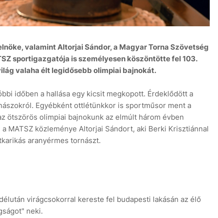
elnöke, valamint Altorjai Sándor, a Magyar Torna Szövetség
TSZ sportigazgatója is személyesen köszöntötte fel 103.
7 
ilág valaha élt legidősebb olimpiai bajnokát.
tóbbi időben a hallása egy kicsit megkopott. Érdeklődött a
ászokról. Egyébként ottlétünkkor is sportműsor ment a
y az ötszörös olimpiai bajnokunk az elmúlt három évben
e a MATSZ közleménye Altorjai Sándort, aki Berki Krisztiánnal
tkarikás aranyérmes tornászt.
délután virágcsokorral kereste fel budapesti lakásán az élő
gságot" neki.