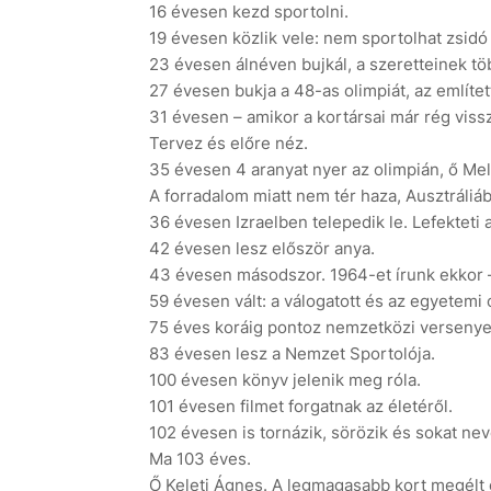
16 évesen kezd sportolni.
19 évesen közlik vele: nem sportolhat zsidó
23 évesen álnéven bujkál, a szeretteinek t
27 évesen bukja a 48-as olimpiát, az említett
31 évesen – amikor a kortársai már rég vissz
Tervez és előre néz.
35 évesen 4 aranyat nyer az olimpián, ő Mel
A forradalom miatt nem tér haza, Ausztráliá
36 évesen Izraelben telepedik le. Lefekteti a
42 évesen lesz először anya.
43 évesen másodszor. 1964-et írunk ekkor – 
59 évesen vált: a válogatott és az egyetemi 
75 éves koráig pontoz nemzetközi verseny
83 évesen lesz a Nemzet Sportolója.
100 évesen könyv jelenik meg róla.
101 évesen filmet forgatnak az életéről.
102 évesen is tornázik, sörözik és sokat nev
Ma 103 éves.
Ő Keleti Ágnes. A legmagasabb kort megélt o