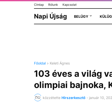
Címlap
Rólunk
Kapcsolat
Napi Újság
BELÜGY
KÜLÜG
Főoldal
Keleti Ágnes
103 éves a világ v
olimpiai bajnoka, 
közzétette
Hírszerkesztő
-
január 10, 20