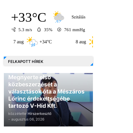
+33°C
Szitálás
5.3 m/s
35%
761
mmHg
aug
+34°C
8 aug
+31°C
9 aug
FELKAPOTT HÍREK
GAZDASÁG
Megnyerte első
közbeszerzését a
választások óta a Mészáros
Lőrinc érdekeltségébe
tartozó V-Híd Kft.
közzétette
Hírszerkesztő
-
augusztus 06, 2026