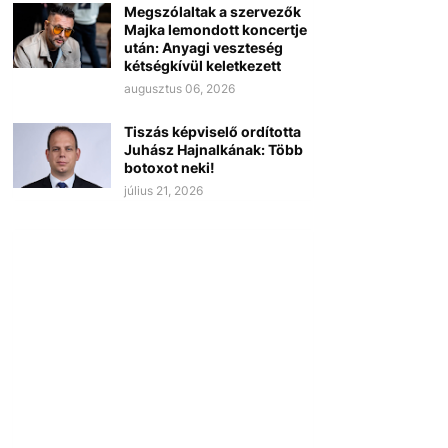
Megszólaltak a szervezők
Majka lemondott koncertje
után: Anyagi veszteség
kétségkívül keletkezett
augusztus 06, 2026
Tiszás képviselő ordította
Juhász Hajnalkának: Több
botoxot neki!
július 21, 2026