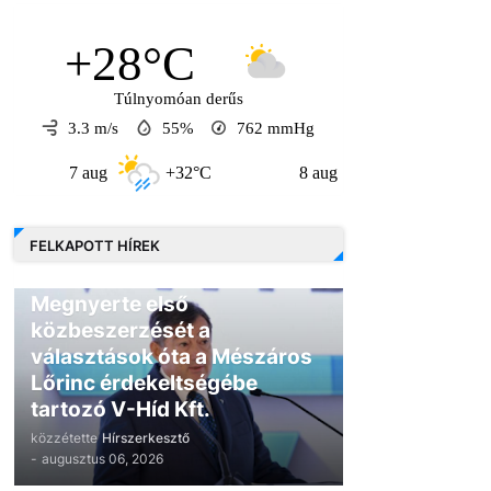
+28°C
Túlnyomóan derűs
3.3 m/s
55%
762
mmHg
7 aug
+32°C
8 aug
+30°C
9 au
FELKAPOTT HÍREK
GAZDASÁG
Megnyerte első
közbeszerzését a
választások óta a Mészáros
Lőrinc érdekeltségébe
tartozó V-Híd Kft.
közzétette
Hírszerkesztő
-
augusztus 06, 2026