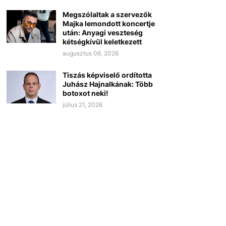
Megszólaltak a szervezők
Majka lemondott koncertje
után: Anyagi veszteség
kétségkívül keletkezett
augusztus 06, 2026
Tiszás képviselő ordította
Juhász Hajnalkának: Több
botoxot neki!
július 21, 2026