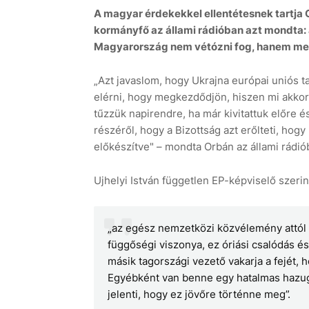
A magyar érdekekkel ellentétesnek tartja 
kormányfő az állami rádióban azt mondta: 
Magyarország nem vétózni fog, hanem meg
„Azt javaslom, hogy Ukrajna európai uniós 
elérni, hogy megkezdődjön, hiszen mi akkor
tűzzük napirendre, ha már kivitattuk előre és
részéről, hogy a Bizottság azt erőlteti, hog
előkészítve" – mondta Orbán az állami rádió
Ujhelyi István független EP-képviselő szerin
„az egész nemzetközi közvélemény attól
függőségi viszonya, ez óriási csalódás 
másik tagországi vezető vakarja a fejét, h
Egyébként van benne egy hatalmas hazugs
jelenti, hogy ez jövőre történne meg”.