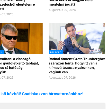
ezelésből elégtelenre
mentelmi jogát?
ott
Augusztus 07, 2026
 07, 2026
OK
BELFÖLD
ávolítani a vicsorgó
Radnai átment Greta Thunbergbe:
r gyülöletkeltő tábláját,
szárazon leírta, hogy itt van a
cs rá hatósági
klímaváltozás a nyakunkon,
yük
végünk van
 07, 2026
Augusztus 07, 2026
első kézből! Csatlakozzon hírcsatornánkhoz!