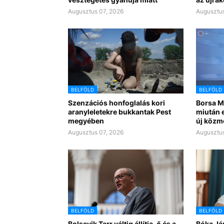
Augusztus 07, 2026
Augusztus
BELFÖLD
BELFÖLD
Szenzációs honfoglalás kori
Borsa Mi
aranyleletekre bukkantak Pest
miután e
megyében
új közm
Augusztus 07, 2026
Augusztus
BELFÖLD
BELFÖLD
Bolsevik Tarr váltig állítja, ő és a
Bóka Já