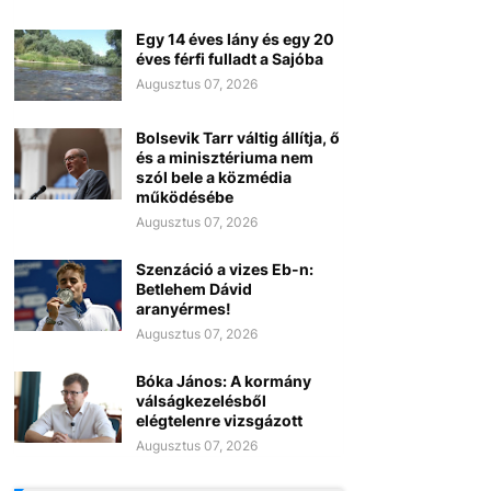
Egy 14 éves lány és egy 20
éves férfi fulladt a Sajóba
Augusztus 07, 2026
Bolsevik Tarr váltig állítja, ő
és a minisztériuma nem
szól bele a közmédia
működésébe
Augusztus 07, 2026
Szenzáció a vizes Eb-n:
Betlehem Dávid
aranyérmes!
Augusztus 07, 2026
Bóka János: A kormány
válságkezelésből
elégtelenre vizsgázott
Augusztus 07, 2026