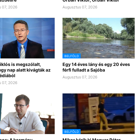
 07, 2026
Augusztus 07, 2026
BELFÖLD
klós is megszólalt,
Egy 14 éves lány és egy 20 éves
gy nap alatt kivágták az
férfi fulladt a Sajóba
édiából
Augusztus 07, 2026
 07, 2026
BELFÖLD
nos: A kormány
Mikor kérik ki Magyar Péter