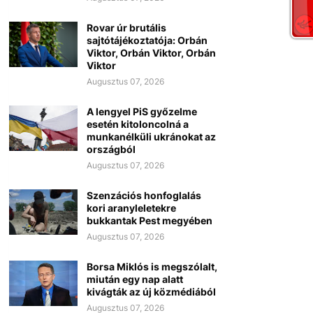
Rovar úr brutális
sajtótájékoztatója: Orbán
Viktor, Orbán Viktor, Orbán
Viktor
Augusztus 07, 2026
A lengyel PiS győzelme
esetén kitoloncolná a
munkanélküli ukránokat az
országból
Augusztus 07, 2026
Szenzációs honfoglalás
kori aranyleletekre
bukkantak Pest megyében
Augusztus 07, 2026
Borsa Miklós is megszólalt,
miután egy nap alatt
kivágták az új közmédiából
Augusztus 07, 2026