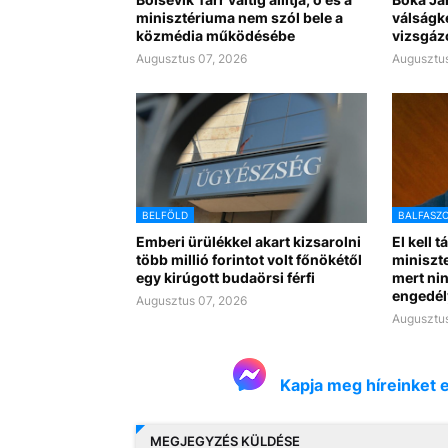
minisztériuma nem szól bele a
válságk
közmédia működésébe
vizsgáz
Augusztus 07, 2026
Augusztus
BELFÖLD
BALFASZ
Emberi ürülékkel akart kizsarolni
El kell t
több millió forintot volt főnökétől
miniszte
egy kirúgott budaörsi férfi
mert nin
engedél
Augusztus 07, 2026
Augusztus
Kapja meg híreinket 
MEGJEGYZÉS KÜLDÉSE