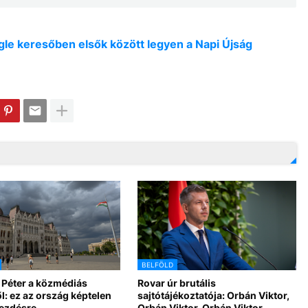
oogle keresőben elsők között legyen a Napi Újság
BELFÖLD
 Péter a közmédiás
Rovar úr brutális
l: ez az ország képtelen
sajtótájékoztatója: Orbán Viktor,
kezdésre
Orbán Viktor, Orbán Viktor