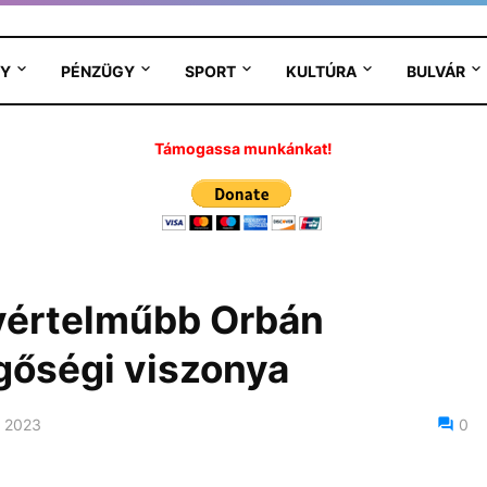
Y
PÉNZÜGY
SPORT
KULTÚRA
BULVÁR
Támogassa munkánkat!
gyértelműbb Orbán
ggőségi viszonya
 2023
0