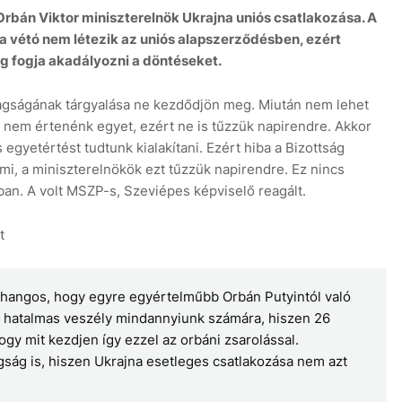
Orbán Viktor miniszterelnök Ukrajna uniós csatlakozása. A
a vétó nem létezik az uniós alapszerződésben, ezért
 fogja akadályozni a döntéseket.
tagságának tárgyalása ne kezdődjön meg. Miután nem lehet
 nem értenénk egyet, ezért ne is tűzzük napirendre. Akkor
 egyetértést tudtunk kialakítani. Ezért hiba a Bizottság
y mi, a miniszterelnökök ezt tűzzük napirendre. Ez nincs
ban. A volt MSZP-s, Szeviépes képviselő reagált.
t
 hangos, hogy egyre egyértelműbb Orbán Putyintól való
és hatalmas veszély mindannyiunk számára, hiszen 26
ogy mit kezdjen így ezzel az orbáni zsarolással.
ág is, hiszen Ukrajna esetleges csatlakozása nem azt