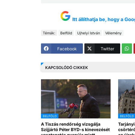
Itt állíthatja be, hogy a G
Témák:
Belföld
Ujhelyi István
Vélemény
Facebook
Twitter
KAPCSOLÓDÓ CIKKEK
BELFÖLD
BELFÖLD
A Tiszás rendőrség vizsgálja
Tarjányi
Szijjártó Péter BYD-s kinevezését
csörtérő
vesztegetés gyanúja miatt
az újra