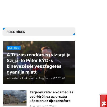
FRISS HÍREK
BELFÖLD
A Tiszás rendőrség vizsgálja
Szijjártó Péter BYD-s
kinevezését vesztegetés
gyanúja miatt
közzétette
Unknown
-
Augusztus 07, 2026
Tarjányi Péter a közmédiás
csörtéről: ez az ország
képtelen az újrakezdésre
Augusztus 07, 2026