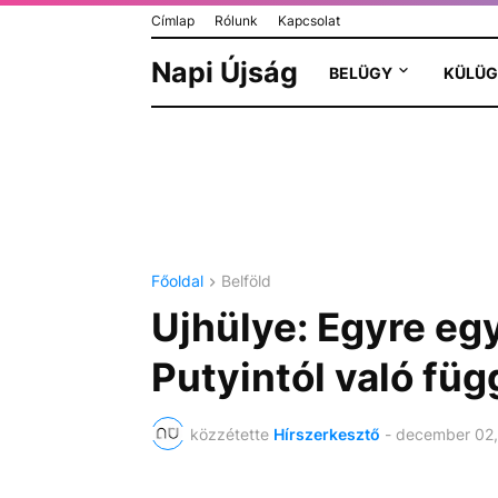
Címlap
Rólunk
Kapcsolat
Napi Újság
BELÜGY
KÜLÜG
Főoldal
Belföld
Ujhülye: Egyre e
Putyintól való fü
közzétette
Hírszerkesztő
-
december 02,