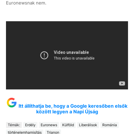
Euronewsnak nem.
Itt állíthatja be, hogy a Google keresőben elsők
között legyen a Napi Újság
Témák:
Erdély
Euronews
Külföld
Liberálisok
Románia
történelemhamisítás
Trianon