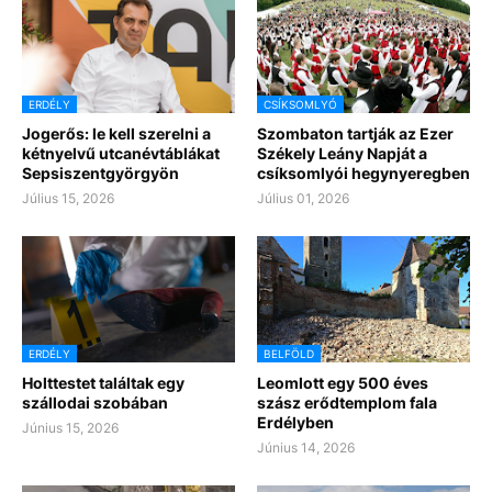
ERDÉLY
CSÍKSOMLYÓ
Jogerős: le kell szerelni a
Szombaton tartják az Ezer
kétnyelvű utcanévtáblákat
Székely Leány Napját a
Sepsiszentgyörgyön
csíksomlyói hegynyeregben
Július 15, 2026
Július 01, 2026
ERDÉLY
BELFÖLD
Holttestet találtak egy
Leomlott egy 500 éves
szállodai szobában
szász erődtemplom fala
Erdélyben
Június 15, 2026
Június 14, 2026