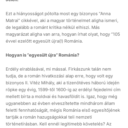
Ezt a hiányosságot pótolta most egy bizonyos “Anna
Matrai” cikkével, aki a magyar történelmet aligha ismeri,
de legalább a románt kritika nélkül elhiszi. Más
magyarázat aligha van arra, hogyan írhat olyat, hogy “105
évvel ezelőtt egyesült újra(!) Románia.
Hogyan is “egyesült újra” Románia?
Erdély elrablásával, mi mással. Firkászunk talán nem
tudja, de a román hivatkozási alap erre, hogy volt egy
bizonyos II. Vitéz Mihály, aki a tizenötéves háború idején
röpke egy évig, 1599-től 1600-ig az erdélyi fejedelmi cím
mellett bírta a moldvai és havasföldit is. Igaz, hogy még
ugyanebben az évben elveszítetette mindhárom állam
feletti fennhatóságát, mégis Románia első egyesítőjének
tartják a román hazugságokkal teli nemzeti
történetírásban. Kell ennél legitimebb követelés? Az