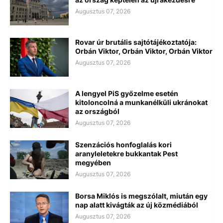
Augusztus 07, 2026
Rovar úr brutális sajtótájékoztatója:
Orbán Viktor, Orbán Viktor, Orbán Viktor
Augusztus 07, 2026
A lengyel PiS győzelme esetén
kitoloncolná a munkanélküli ukránokat
az országból
Augusztus 07, 2026
Szenzációs honfoglalás kori
aranyleletekre bukkantak Pest
megyében
Augusztus 07, 2026
Borsa Miklós is megszólalt, miután egy
nap alatt kivágták az új közmédiából
Augusztus 07, 2026