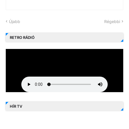
Újabb
Régebbi
RETRO RÁDIÓ
HÍR TV