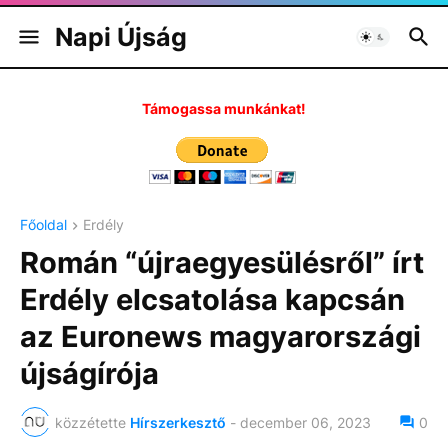
Napi Újság
Támogassa munkánkat!
Főoldal
Erdély
Román “újraegyesülésről” írt
Erdély elcsatolása kapcsán
az Euronews magyarországi
újságírója
közzétette
Hírszerkesztő
-
december 06, 2023
0