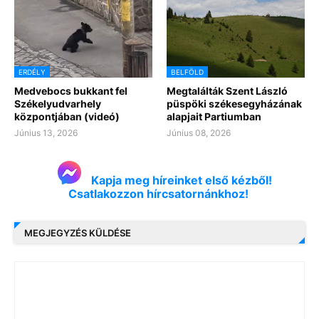
ERDÉLY
BELFÖLD
Medvebocs bukkant fel
Megtalálták Szent László
Székelyudvarhely
püspöki székesegyházának
központjában (videó)
alapjait Partiumban
Június 13, 2026
Június 08, 2026
Kapja meg híreinket első kézből!
Csatlakozzon hírcsatornánkhoz!
MEGJEGYZÉS KÜLDÉSE