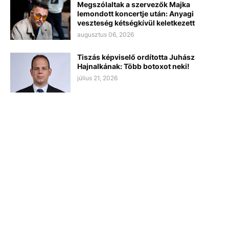
Megszólaltak a szervezők Majka
lemondott koncertje után: Anyagi
veszteség kétségkívül keletkezett
augusztus 06, 2026
Tiszás képviselő ordította Juhász
Hajnalkának: Több botoxot neki!
július 21, 2026