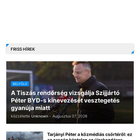
FRISS HÍREK
BELFÖLD
A Tiszás rendőrség vizsgálja Szijjártó
Péter BYD-s kinevezését vesztegetés
gyanúja miatt
közzétette
Unknown
-
Augusztus 07, 2026
Tarjányi Péter a közmédiás csörtéről: ez
az ország képtelen az újrakezdésre