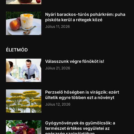
Nyári barackos-túrós pohárkrém: puha
piskóta kerül a rétegek közé
Július 11, 2026
ÉLETMÓD
Válasszunk végre főnököt is!
Július 21, 2026
Perzselő hőségben is virágzik: ezért
ültetik egyre többen ezt a növényt
Július 12, 2026
Gyógynövények és gyümölcsök: a
természet értékes vegyületei az
egészség szolgálatában