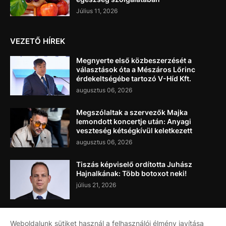
Július 11, 2026
VEZETŐ HÍREK
Megnyerte első közbeszerzését a
választások óta a Mészáros Lőrinc
érdekeltségébe tartozó V-Híd Kft.
augusztus 06, 2026
Megszólaltak a szervezők Majka
lemondott koncertje után: Anyagi
veszteség kétségkívül keletkezett
augusztus 06, 2026
Tiszás képviselő ordította Juhász
Hajnalkának: Több botoxot neki!
július 21, 2026
Weboldalunk sütiket használ a felhasználói élmény javítása