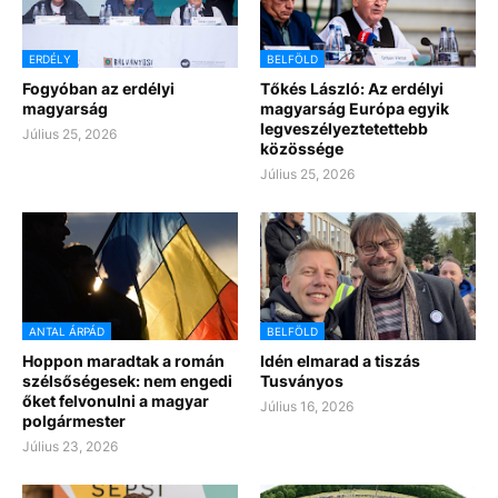
ERDÉLY
BELFÖLD
Fogyóban az erdélyi
Tőkés László: Az erdélyi
magyarság
magyarság Európa egyik
legveszélyeztetettebb
Július 25, 2026
közössége
Július 25, 2026
ANTAL ÁRPÁD
BELFÖLD
Hoppon maradtak a román
Idén elmarad a tiszás
szélsőségesek: nem engedi
Tusványos
őket felvonulni a magyar
Július 16, 2026
polgármester
Július 23, 2026