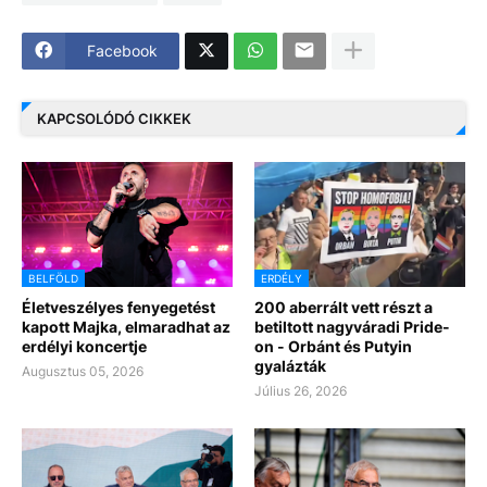
Facebook
KAPCSOLÓDÓ CIKKEK
BELFÖLD
ERDÉLY
Életveszélyes fenyegetést
200 aberrált vett részt a
kapott Majka, elmaradhat az
betiltott nagyváradi Pride-
erdélyi koncertje
on - Orbánt és Putyin
gyalázták
Augusztus 05, 2026
Július 26, 2026