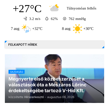
+27°C
Túlnyomóan felhős
3.2 m/s
62%
762
mmHg
7 aug
+32°C
8 aug
+30°C
9 au
FELKAPOTT HÍREK
GAZDASÁG
Megnyerte első közbeszerzését a
választások óta a Mészáros Lőrinc
érdekeltségébe tartozó V-Híd Kft.
közzétette
Hírszerkesztő
-
augusztus 06, 2026