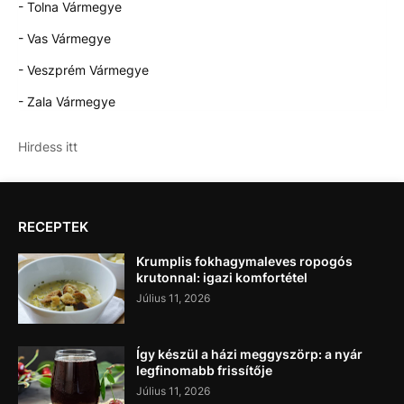
- Tolna Vármegye
- Vas Vármegye
- Veszprém Vármegye
- Zala Vármegye
Hirdess itt
RECEPTEK
Krumplis fokhagymaleves ropogós
krutonnal: igazi komfortétel
Július 11, 2026
Így készül a házi meggyszörp: a nyár
legfinomabb frissítője
Július 11, 2026