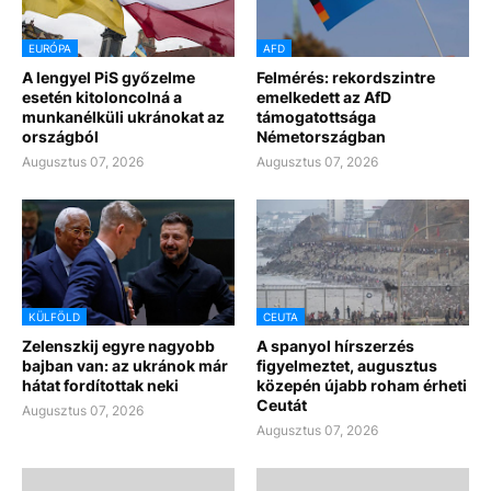
EURÓPA
AFD
A lengyel PiS győzelme
Felmérés: rekordszintre
esetén kitoloncolná a
emelkedett az AfD
munkanélküli ukránokat az
támogatottsága
országból
Németországban
Augusztus 07, 2026
Augusztus 07, 2026
KÜLFÖLD
CEUTA
Zelenszkij egyre nagyobb
A spanyol hírszerzés
bajban van: az ukránok már
figyelmeztet, augusztus
hátat fordítottak neki
közepén újabb roham érheti
Ceutát
Augusztus 07, 2026
Augusztus 07, 2026