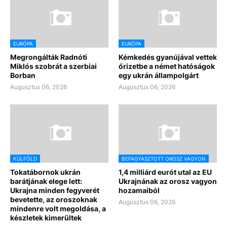
EURÓPA
EURÓPA
Megrongálták Radnóti
Kémkedés gyanújával vettek
Miklós szobrát a szerbiai
őrizetbe a német hatóságok
Borban
egy ukrán állampolgárt
Augusztus 06, 2026
Augusztus 06, 2026
KÜLFÖLD
BEFAGYASZTOTT OROSZ VAGYON
Tokatábornok ukrán
1,4 milliárd eurót utal az EU
barátjának elege lett:
Ukrajnának az orosz vagyon
Ukrajna minden fegyverét
hozamaiból
bevetette, az oroszoknak
Augusztus 06, 2026
mindenre volt megoldása, a
készletek kimerültek