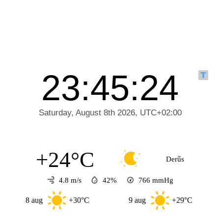
+24°C
Derűs
4.8 m/s
42%
766
mmHg
8 aug
+30°C
9 aug
+29°C
10 