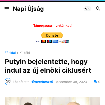
Napi Újság
Támogassa munkánkat!
Főoldal
Külföld
Putyin bejelentette, hogy
indul az új elnöki ciklusért
közzétette
Hírszerkesztő
-
december 08, 2023
0