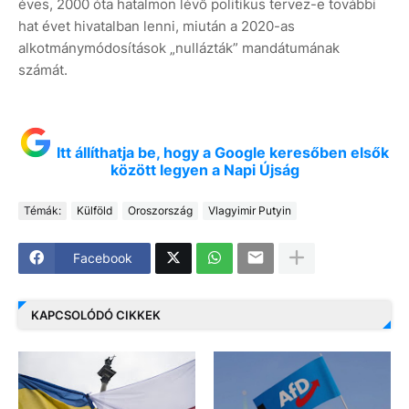
éves, 2000 óta hatalmon lévő politikus tervez-e további
hat évet hivatalban lenni, miután a 2020-as
alkotmánymódosítások „nullázták” mandátumának
számát.
Itt állíthatja be, hogy a Google keresőben elsők
között legyen a Napi Újság
Témák:
Külföld
Oroszország
Vlagyimir Putyin
Facebook
KAPCSOLÓDÓ CIKKEK