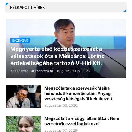
FELKAPOTT HÍREK
GAZDASÁG
Megnyerte első közbeszerzését a
választások óta a Mészáros Lőrinc
érdekeltségébe tartozó V-Híd Kft.
közzétette
Hírszerkesztő
-
augusztus 06, 2026
Megszólaltak a szervezők Majka
lemondott koncertje után: Anyagi
veszteség kétségkívül keletkezett
augusztus 06, 2026
Megszólalt a vízügyi államtitkár: Nem
szeretnék ezzel foglalkozni
augusztus 07, 2026