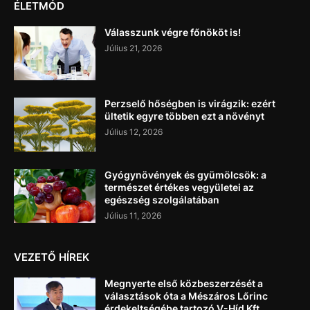
ÉLETMÓD
Válasszunk végre főnököt is!
Július 21, 2026
Perzselő hőségben is virágzik: ezért
ültetik egyre többen ezt a növényt
Július 12, 2026
Gyógynövények és gyümölcsök: a
természet értékes vegyületei az
egészség szolgálatában
Július 11, 2026
VEZETŐ HÍREK
Megnyerte első közbeszerzését a
választások óta a Mészáros Lőrinc
érdekeltségébe tartozó V-Híd Kft.