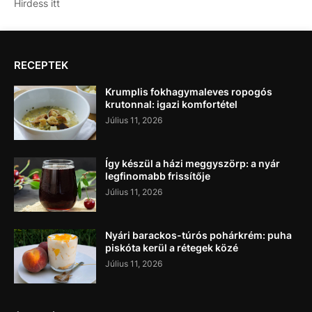
Hirdess itt
RECEPTEK
Krumplis fokhagymaleves ropogós
krutonnal: igazi komfortétel
Július 11, 2026
Így készül a házi meggyszörp: a nyár
legfinomabb frissítője
Július 11, 2026
Nyári barackos-túrós pohárkrém: puha
piskóta kerül a rétegek közé
Július 11, 2026