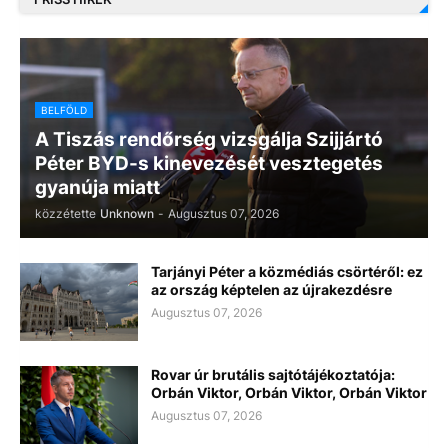
BELFÖLD
A Tiszás rendőrség vizsgálja Szijjártó
Péter BYD-s kinevezését vesztegetés
gyanúja miatt
közzétette
Unknown
-
Augusztus 07, 2026
Tarjányi Péter a közmédiás csörtéről: ez
az ország képtelen az újrakezdésre
Augusztus 07, 2026
Rovar úr brutális sajtótájékoztatója:
Orbán Viktor, Orbán Viktor, Orbán Viktor
Augusztus 07, 2026