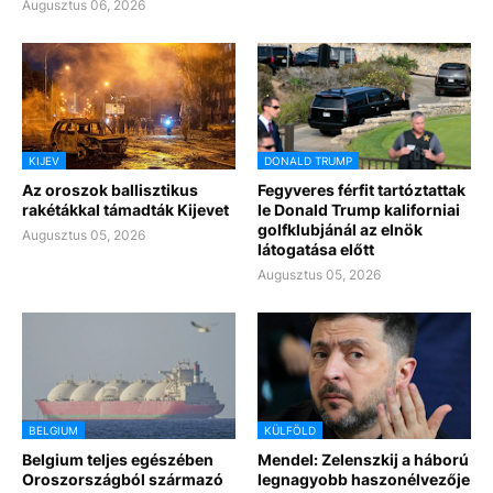
Augusztus 06, 2026
KIJEV
DONALD TRUMP
Az oroszok ballisztikus
Fegyveres férfit tartóztattak
rakétákkal támadták Kijevet
le Donald Trump kaliforniai
golfklubjánál az elnök
Augusztus 05, 2026
látogatása előtt
Augusztus 05, 2026
BELGIUM
KÜLFÖLD
Belgium teljes egészében
Mendel: Zelenszkij a háború
Oroszországból származó
legnagyobb haszonélvezője