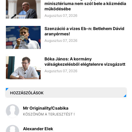
minisztériuma nem szól bele a közmédia
működésébe
Augusztus 07, 2026
Szenzáció a vizes Eb-n: Betlehem Dávid
aranyérmes!
Augusztus 07, 2026
Bóka János: A kormány
válságkezelésből elégtelenre vizsgázott
Augusztus 07, 2026
HOZZÁSZÓLÁSOK
Mr Originality/Csabika
KÖSZÖNÖM A TERJESZTÉST !
Alexander Elek