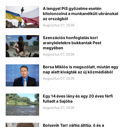
A lengyel PiS győzelme esetén
kitoloncolná a munkanélküli ukránokat
az országból
Augusztus 07, 2026
Szenzációs honfoglalás kori
aranyleletekre bukkantak Pest
megyében
Augusztus 07, 2026
Borsa Miklós is megszólalt, miután egy
nap alatt kivágták az új közmédiából
Augusztus 07, 2026
Egy 14 éves lány és egy 20 éves férfi
fulladt a Sajóba
Augusztus 07, 2026
Bolsevik Tarr váltig állítja, ő és a