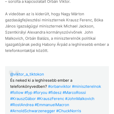
– sorolta a kapcsolatait Orbán Viktor.
A videóban az is kiderült, hogy Nagy Márton
gazdaságfejlesztési miniszternek Krausz Ferenc, Bóka
János igazságügyi miniszternek Michael Jackson,
Szentkirályi Alexandra kormányszóvivőnek John
Malkovich, Orbán Balázs, a miniszterelnök politikai
igazgatójának pedig Habony Árpád a leghíresebb ember a
telefonkontaktjai között.
@viktor_a_tiktokon
És neked ki a leghíresebb ember a
telefonkönyvedben?
#orbanviktor
#miniszterelnok
#follow
#fyp
#foryou
#fidesz
#MarcoRossi
#KrauszGábor
#KrauszFerenc
#JohnMalkovich
#RostAndrea
#EmmanuelMacron
#ArnoldSchwarzenegger
#ChuckNorris