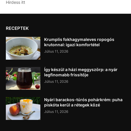
Hirdess itt
RECEPTEK
Krumplis fokhagymaleves ropogós
krutonnal: igazi komfortétel
Július 11, 2026
Így készül a házi meggyszörp: a nyár
legfinomabb frissítője
Július 11, 2026
Nyári barackos-túrós pohárkrém: puha
piskóta kerül a rétegek közé
Július 11, 2026