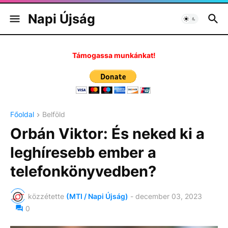
Napi Újság
Támogassa munkánkat!
Főoldal
Belföld
Orbán Viktor: És neked ki a
leghíresebb ember a
telefonkönyvedben?
közzétette
(MTI / Napi Újság)
-
december 03, 2023
0