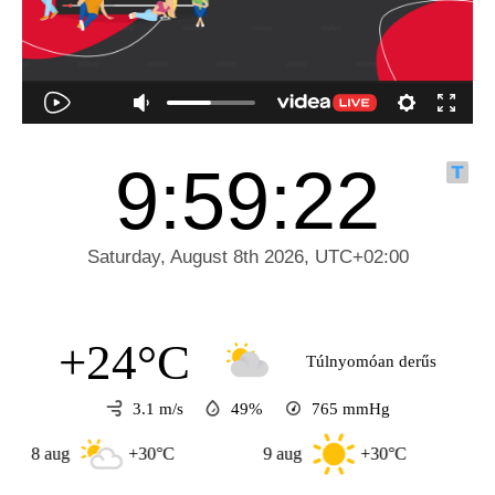
+24°C
Túlnyomóan derűs
3.1 m/s
49%
765
mmHg
aug
+30°C
9 aug
+30°C
10 aug