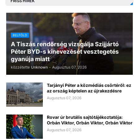
FRISS HÍREK
BELFÖLD
A Tiszás rendőrség vizsgálja Szijjártó
Péter BYD-s kinevezését vesztegetés
gyanúja miatt
közzétette
Unknown
-
Augusztus 07, 2026
Tarjányi Péter a közmédiás csörtéről: ez
az ország képtelen az újrakezdésre
Augusztus 07, 2026
Rovar úr brutális sajtótájékoztatója:
Orbán Viktor, Orbán Viktor, Orbán Viktor
Augusztus 07, 2026