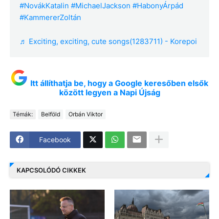
#NovákKatalin
#MichaelJackson
#HabonyÁrpád
#KammererZoltán
♬ Exciting, exciting, cute songs(1283711) - Korepoi
Itt állíthatja be, hogy a Google keresőben elsők
között legyen a Napi Újság
Témák:
Belföld
Orbán Viktor
Facebook
KAPCSOLÓDÓ CIKKEK