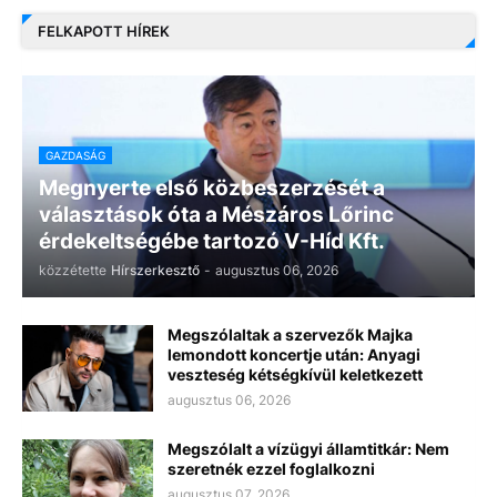
FELKAPOTT HÍREK
GAZDASÁG
Megnyerte első közbeszerzését a
választások óta a Mészáros Lőrinc
érdekeltségébe tartozó V-Híd Kft.
közzétette
Hírszerkesztő
-
augusztus 06, 2026
Megszólaltak a szervezők Majka
lemondott koncertje után: Anyagi
veszteség kétségkívül keletkezett
augusztus 06, 2026
Megszólalt a vízügyi államtitkár: Nem
szeretnék ezzel foglalkozni
augusztus 07, 2026