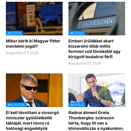
BELFÖLD
BELFÖLD
Mikor kérik ki Magyar Péter
Emberi ürülékkel akart
mentelmi jogát?
kizsarolni több millió
forintot volt főnökétől egy
Augusztus 07, 2026
kirúgott budaörsi férfi
Augusztus 07, 2026
BALFASZOK
BELFÖLD
El kell távolítani a vicsorgó
Radnai átment Greta
miniszter gyülöletkeltő
Thunbergbe: szárazon
tábláját, mert nincs rá
leírta, hogy itt van a
hatósági engedélyük
klímaváltozás a nyakunkon,