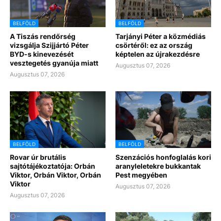
BELFÖLD
BELFÖLD
A Tiszás rendőrség
Tarjányi Péter a közmédiás
vizsgálja Szijjártó Péter
csörtéről: ez az ország
BYD-s kinevezését
képtelen az újrakezdésre
vesztegetés gyanúja miatt
Augusztus 07, 2026
Augusztus 07, 2026
BELFÖLD
BELFÖLD
Rovar úr brutális
Szenzációs honfoglalás kori
sajtótájékoztatója: Orbán
aranyleletekre bukkantak
Viktor, Orbán Viktor, Orbán
Pest megyében
Viktor
Augusztus 07, 2026
Augusztus 07, 2026