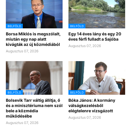
BELFÖLD
BELFÖLD
Borsa Miklós is megszólalt,
Egy 14 éves lány és egy 20
miután egy nap alatt
éves férfi fulladt a Sajóba
kivágták az új közmédiából
Augusztus 07, 2026
Augusztus 07, 2026
BELFÖLD
BELFÖLD
Bolsevik Tarr váltig állítja, ő
Bóka János: A kormány
és a minisztériuma nem szól
válságkezelésből
bele a közmédia
elégtelenre vizsgázott
működésébe
Augusztus 07, 2026
Augusztus 07, 2026