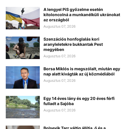
A lengyel PiS győzelme esetén
kitoloncolná a munkanélküli ukránokat
az országból
Augusztus 07, 2026
Szenzációs honfoglalás kori
aranyleletekre bukkantak Pest
megyében
Augusztus 07, 2026
Borsa Miklós is megszólalt, miután egy
nap alatt kivágták az új közmédiából
Augusztus 07, 2026
Egy 14 éves lány és egy 20 éves férfi
fulladt a Sajóba
Augusztus 07, 2026
Bolsevik Tarr váltig állítja, ő és a