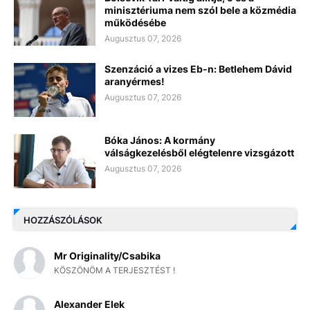
minisztériuma nem szól bele a közmédia
működésébe
Augusztus 07, 2026
Szenzáció a vizes Eb-n: Betlehem Dávid
aranyérmes!
Augusztus 07, 2026
Bóka János: A kormány
válságkezelésből elégtelenre vizsgázott
Augusztus 07, 2026
HOZZÁSZÓLÁSOK
Mr Originality/Csabika
KÖSZÖNÖM A TERJESZTÉST !
Alexander Elek