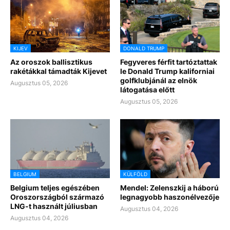
KIJEV
DONALD TRUMP
Az oroszok ballisztikus
Fegyveres férfit tartóztattak
rakétákkal támadták Kijevet
le Donald Trump kaliforniai
golfklubjánál az elnök
Augusztus 05, 2026
látogatása előtt
Augusztus 05, 2026
BELGIUM
KÜLFÖLD
Belgium teljes egészében
Mendel: Zelenszkij a háború
Oroszországból származó
legnagyobb haszonélvezője
LNG-t használt júliusban
Augusztus 04, 2026
Augusztus 04, 2026