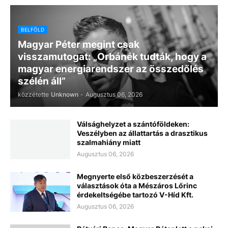
BELFÖLD
Magyar Péter megint csak
visszamutogat: „Orbánék tudták, hogy a
magyar energiarendszer az összedőlés
szélén áll”
közzétette
Unknown
-
Augusztus 06, 2026
Válsághelyzet a szántóföldeken:
Veszélyben az állattartás a drasztikus
szalmahiány miatt
Augusztus 06, 2026
Megnyerte első közbeszerzését a
választások óta a Mészáros Lőrinc
érdekeltségébe tartozó V-Híd Kft.
Augusztus 06, 2026