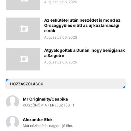
Augusztus 06, 2026
Az eskütétel után beszédet is mond az
Országgyűlés előtt az új köztársasági
elnök
Augusztus 06, 2026
Átgyalogoltak a Dunán, hogy belógjanak
a Szigetre
Augusztus 06, 2026
HOZZÁSZÓLÁSOK
Mr Originality/Csabika
KÖSZÖNÖM A TERJESZTÉST !
Alexander Elek
Már nézhető és nagyon jó film.