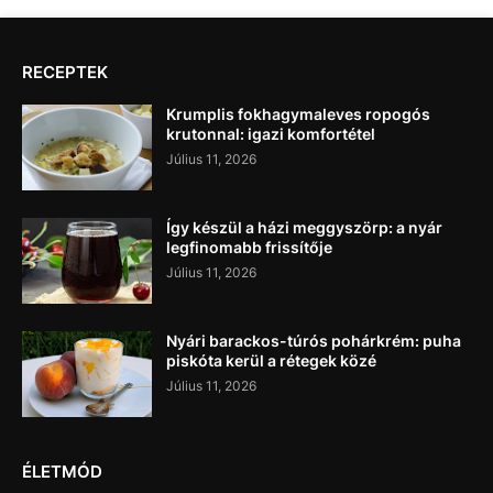
RECEPTEK
Krumplis fokhagymaleves ropogós
krutonnal: igazi komfortétel
Július 11, 2026
Így készül a házi meggyszörp: a nyár
legfinomabb frissítője
Július 11, 2026
Nyári barackos-túrós pohárkrém: puha
piskóta kerül a rétegek közé
Július 11, 2026
ÉLETMÓD