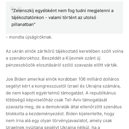
"Zelenszkij egyébként nem fog tudni megjelenni a
tájékoztatónkon - valami történt az utolsó
pillanatban"
- mondta újságíróknak.
Az ukrán elnök zártkörű tájékoztató keretében szólt volna
a szenátorokhoz. Beszédét a Kijevnek szánt új
pénzeszközök elosztásáról szóló szavazás előtt várták.
Joe Biden amerikai elnök korábban 106 milliárd dolláros
segélyt kért a kongresszustól Izrael és Ukrajna számára,
de nem kapott egyértelmű támogatást. A republikánus
többségű képviselőház csak Tel-Aviv támogatását
szavazta meg, de a demokraták által ellenőrzött szenátus
blokkolta a kezdeményezést. Biden kijelentette, hogy
nem írna alá egy olyan törvényjavaslatot, amely csak
Izraelnek nyújtana segélyt Ukrajna nélkül, ha a