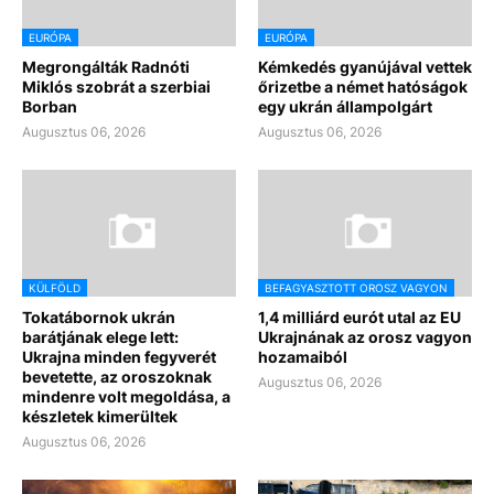
EURÓPA
EURÓPA
Megrongálták Radnóti
Kémkedés gyanújával vettek
Miklós szobrát a szerbiai
őrizetbe a német hatóságok
Borban
egy ukrán állampolgárt
Augusztus 06, 2026
Augusztus 06, 2026
KÜLFÖLD
BEFAGYASZTOTT OROSZ VAGYON
Tokatábornok ukrán
1,4 milliárd eurót utal az EU
barátjának elege lett:
Ukrajnának az orosz vagyon
Ukrajna minden fegyverét
hozamaiból
bevetette, az oroszoknak
Augusztus 06, 2026
mindenre volt megoldása, a
készletek kimerültek
Augusztus 06, 2026