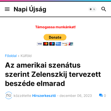
Napi Újság
Támogassa munkánkat!
Főoldal
Külföld
Az amerikai szenátus
szerint Zelenszkij tervezett
beszéde elmarad
közzétette
Hírszerkesztő
-
december 06, 2023
0