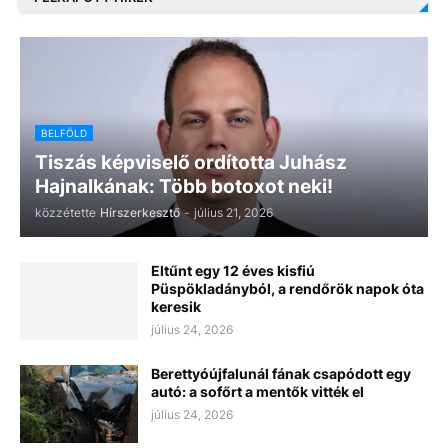
BELFÖLD
Tiszás képviselő ordította Juhász
Hajnalkának: Több botoxot neki!
közzétette
Hírszerkesztő
-
július 21, 2026
Eltűnt egy 12 éves kisfiú
Püspökladányból, a rendőrök napok óta
keresik
július 24, 2026
Berettyóújfalunál fának csapódott egy
autó: a sofőrt a mentők vitték el
július 24, 2026