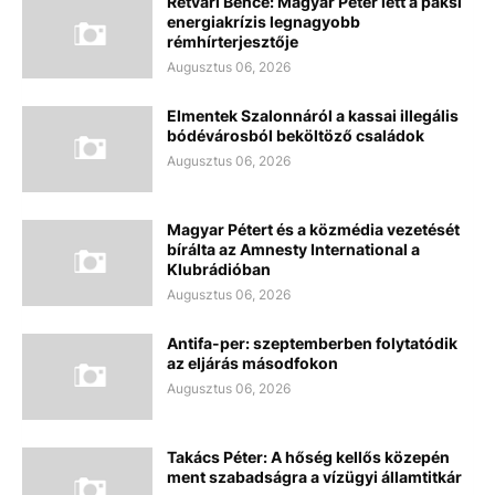
Rétvári Bence: Magyar Péter lett a paksi
energiakrízis legnagyobb
rémhírterjesztője
Augusztus 06, 2026
Elmentek Szalonnáról a kassai illegális
bódévárosból beköltöző családok
Augusztus 06, 2026
Magyar Pétert és a közmédia vezetését
bírálta az Amnesty International a
Klubrádióban
Augusztus 06, 2026
Antifa-per: szeptemberben folytatódik
az eljárás másodfokon
Augusztus 06, 2026
Takács Péter: A hőség kellős közepén
ment szabadságra a vízügyi államtitkár