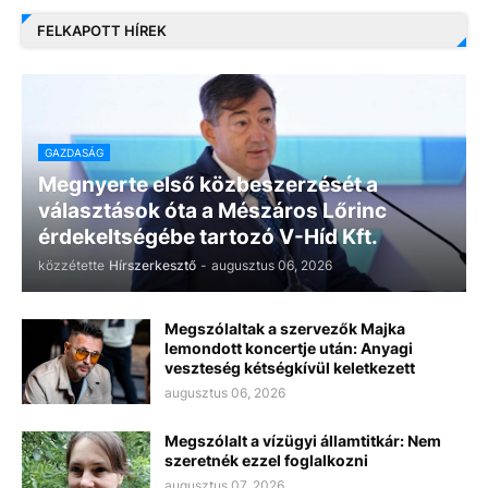
FELKAPOTT HÍREK
GAZDASÁG
Megnyerte első közbeszerzését a
választások óta a Mészáros Lőrinc
érdekeltségébe tartozó V-Híd Kft.
közzétette
Hírszerkesztő
-
augusztus 06, 2026
Megszólaltak a szervezők Majka
lemondott koncertje után: Anyagi
veszteség kétségkívül keletkezett
augusztus 06, 2026
Megszólalt a vízügyi államtitkár: Nem
szeretnék ezzel foglalkozni
augusztus 07, 2026