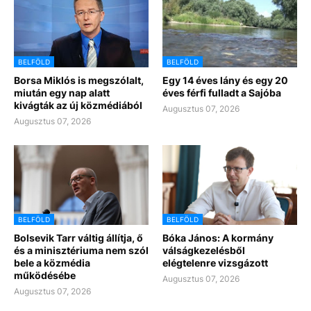
BELFÖLD
BELFÖLD
Borsa Miklós is megszólalt,
Egy 14 éves lány és egy 20
miután egy nap alatt
éves férfi fulladt a Sajóba
kivágták az új közmédiából
Augusztus 07, 2026
Augusztus 07, 2026
BELFÖLD
BELFÖLD
Bolsevik Tarr váltig állítja, ő
Bóka János: A kormány
és a minisztériuma nem szól
válságkezelésből
bele a közmédia
elégtelenre vizsgázott
működésébe
Augusztus 07, 2026
Augusztus 07, 2026