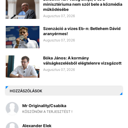
minisztériuma nem szól bele a közmédia
működésébe
Augusztus 07, 2026
Szenzáció a vizes Eb-n: Betlehem Dávid
aranyérmes!
Augusztus 07, 2026
Bóka János: A kormány
válságkezelésből elégtelenre vizsgázott
Augusztus 07, 2026
HOZZÁSZÓLÁSOK
Mr Originality/Csabika
KÖSZÖNÖM A TERJESZTÉST !
Alexander Elek