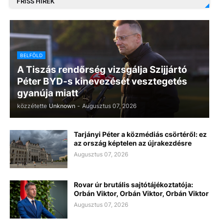
FRISS HÍREK
BELFÖLD
A Tiszás rendőrség vizsgálja Szijjártó
Péter BYD-s kinevezését vesztegetés
gyanúja miatt
közzétette
Unknown
-
Augusztus 07, 2026
Tarjányi Péter a közmédiás csörtéről: ez
az ország képtelen az újrakezdésre
Augusztus 07, 2026
Rovar úr brutális sajtótájékoztatója:
Orbán Viktor, Orbán Viktor, Orbán Viktor
Augusztus 07, 2026