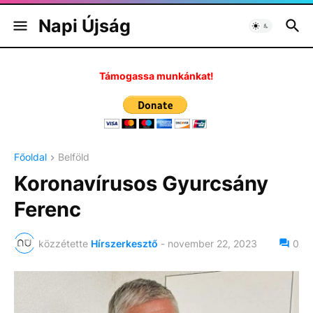
Napi Újság
Támogassa munkánkat!
Főoldal
Belföld
Koronavírusos Gyurcsány
Ferenc
közzétette
Hírszerkesztő
-
november 22, 2023
0