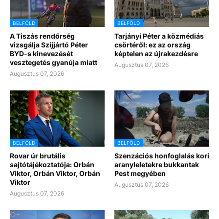
BELFÖLD
BELFÖLD
A Tiszás rendőrség
Tarjányi Péter a közmédiás
vizsgálja Szijjártó Péter
csörtéről: ez az ország
BYD-s kinevezését
képtelen az újrakezdésre
vesztegetés gyanúja miatt
Augusztus 07, 2026
Augusztus 07, 2026
BELFÖLD
BELFÖLD
Rovar úr brutális
Szenzációs honfoglalás kori
sajtótájékoztatója: Orbán
aranyleletekre bukkantak
Viktor, Orbán Viktor, Orbán
Pest megyében
Viktor
Augusztus 07, 2026
Augusztus 07, 2026