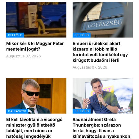
BELFÖLD
BELFÖLD
Mikor kérik ki Magyar Péter
Emberi ürülékkel akart
mentelmi jogát?
kizsarolni több millió
forintot volt főnökétől egy
Augusztus 07, 2026
kirúgott budaörsi férfi
Augusztus 07, 2026
BALFASZOK
BELFÖLD
El kell távolítani a vicsorgó
Radnai átment Greta
miniszter gyülöletkeltő
Thunbergbe: szárazon
tábláját, mert nincs rá
leírta, hogy itt van a
hatósági engedélyük
klímaváltozás a nyakunkon,