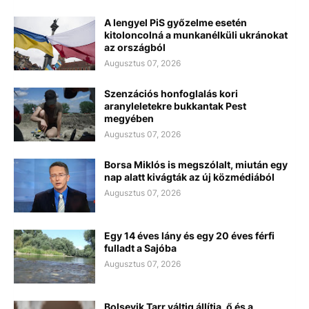
A lengyel PiS győzelme esetén
kitoloncolná a munkanélküli ukránokat
az országból
Augusztus 07, 2026
Szenzációs honfoglalás kori
aranyleletekre bukkantak Pest
megyében
Augusztus 07, 2026
Borsa Miklós is megszólalt, miután egy
nap alatt kivágták az új közmédiából
Augusztus 07, 2026
Egy 14 éves lány és egy 20 éves férfi
fulladt a Sajóba
Augusztus 07, 2026
Bolsevik Tarr váltig állítja, ő és a