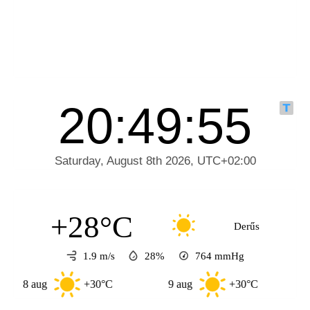
+28°C
Derűs
1.9 m/s
28%
764
mmHg
 aug
+30°C
9 aug
+30°C
10 aug