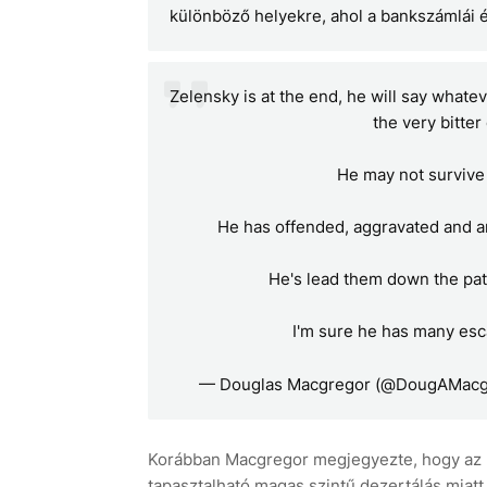
különböző helyekre, ahol a bankszámlái 
Zelensky is at the end, he will say whate
the very bitter
He may not survive 
He has offended, aggravated and 
He's lead them down the path
I'm sure he has many esc
— Douglas Macgregor (@DougAMacg
Korábban Macgregor megjegyezte, hogy az u
tapasztalható magas szintű dezertálás miatt