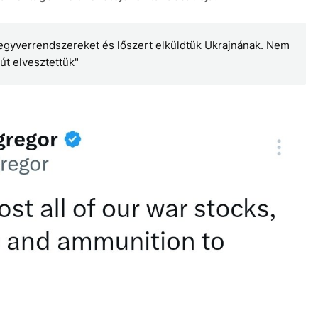
fegyverrendszereket és lőszert elküldtük Ukrajnának. Nem
út elvesztettük"
7 aug