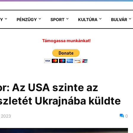
Y
PÉNZÜGY
SPORT
KULTÚRA
BULVÁR
Támogassa munkánkat!
: Az USA szinte az
zletét Ukrajnába küldte
 2023
0