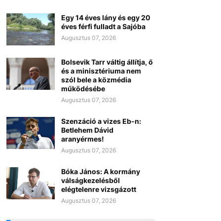
Egy 14 éves lány és egy 20
éves férfi fulladt a Sajóba
Augusztus 07, 2026
Bolsevik Tarr váltig állítja, ő
és a minisztériuma nem
szól bele a közmédia
működésébe
Augusztus 07, 2026
Szenzáció a vizes Eb-n:
Betlehem Dávid
aranyérmes!
Augusztus 07, 2026
Bóka János: A kormány
válságkezelésből
elégtelenre vizsgázott
Augusztus 07, 2026