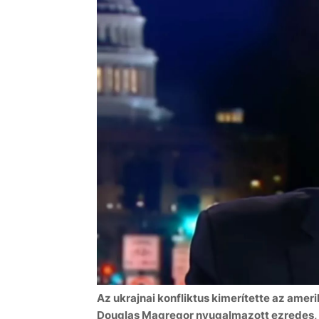
Az ukrajnai konfliktus kimerítette az ameri
Douglas Magregor nyugalmazott ezredes, 