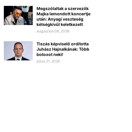
Megszólaltak a szervezők
Majka lemondott koncertje
után: Anyagi veszteség
kétségkívül keletkezett
augusztus 06, 2026
Tiszás képviselő ordította
Juhász Hajnalkának: Több
botoxot neki!
július 21, 2026