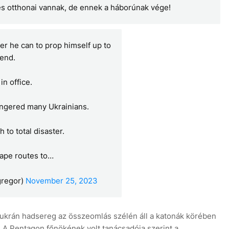
és otthonai vannak, de ennek a háborúnak vége!
ver he can to prop himself up to
 end.
in office.
angered many Ukrainians.
 to total disaster.
ape routes to…
regor)
November 25, 2023
krán hadsereg az összeomlás szélén áll a katonák körében
. A Pentagon főnökének volt tanácsadója szerint a