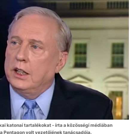
kai katonai tartalékokat - írta a közösségi médiában
a Pentagon volt vezetőjének tanácsadója.