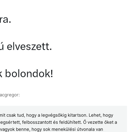
Macgregor:
mit csak tud, hogy a legvégsőkig kitartson. Lehet, hogy
egsértett, felbosszantott és feldühített. Ő vezette őket a
os vagyok benne, hogy sok menekülési útvonala van