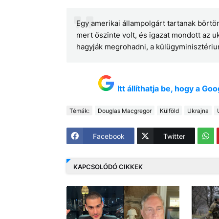
Egy amerikai állampolgárt tartanak börtö
mert őszinte volt, és igazat mondott az u
hagyják megrohadni, a külügyminisztériu
Itt állíthatja be, hogy a G
Témák:
Douglas Macgregor
Külföld
Ukrajna
Facebook
Twitter
KAPCSOLÓDÓ CIKKEK