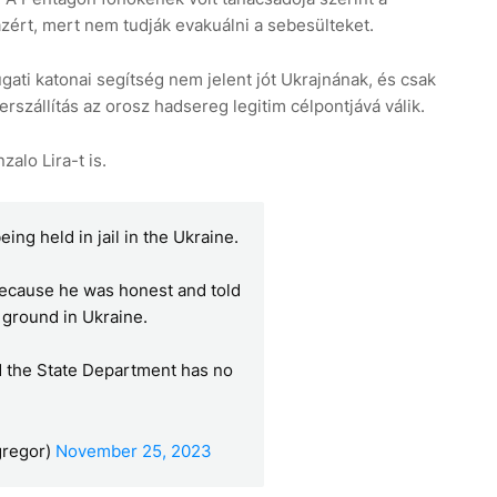
ért, mert nem tudják evakuálni a sebesülteket.
gati katonai segítség nem jelent jót Ukrajnának, és csak
erszállítás az orosz hadsereg legitim célpontjává válik.
alo Lira-t is.
ng held in jail in the Ukraine.
l because he was honest and told
 ground in Ukraine.
nd the State Department has no
regor)
November 25, 2023