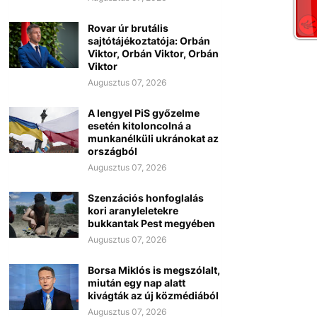
Rovar úr brutális
sajtótájékoztatója: Orbán
Viktor, Orbán Viktor, Orbán
Viktor
Augusztus 07, 2026
A lengyel PiS győzelme
esetén kitoloncolná a
munkanélküli ukránokat az
országból
Augusztus 07, 2026
Szenzációs honfoglalás
kori aranyleletekre
bukkantak Pest megyében
Augusztus 07, 2026
Borsa Miklós is megszólalt,
miután egy nap alatt
kivágták az új közmédiából
Augusztus 07, 2026