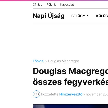
Címlap
Rólunk
Kapcsolat
Napi Újság
BELÜGY
KÜLÜG
Főoldal
Douglas Macgregor
Douglas Macgregor
összes fegyverkés
közzétette
Hírszerkesztő
-
november 25,