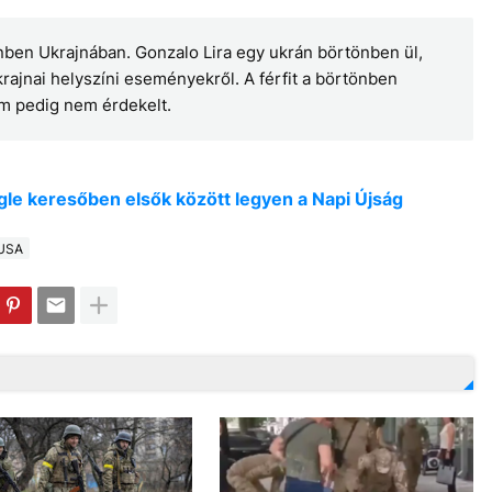
nben Ukrajnában. Gonzalo Lira egy ukrán börtönben ül,
krajnai helyszíni eseményekről. A férfit a börtönben
m pedig nem érdekelt.
oogle keresőben elsők között legyen a Napi Újság
USA