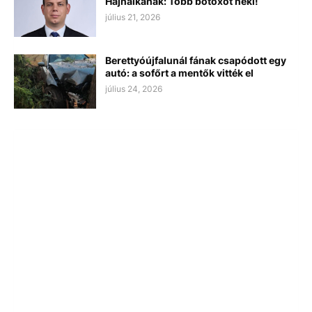
Hajnalkának: Több botoxot neki!
július 21, 2026
Berettyóújfalunál fának csapódott egy
autó: a sofőrt a mentők vitték el
július 24, 2026