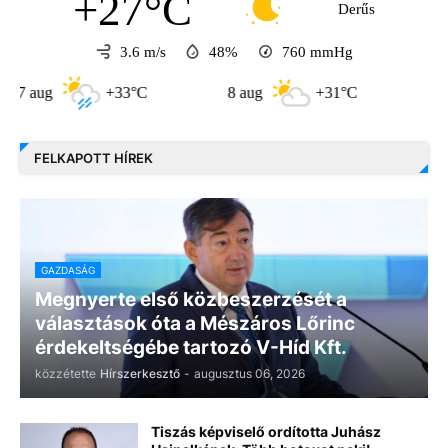
+27°C
Derűs
3.6 m/s
48%
760
mmHg
ug
+33°C
8 aug
+31°C
9 aug
FELKAPOTT HÍREK
GAZDASÁG
Megnyerte első közbeszerzését a
választások óta a Mészáros Lőrinc
érdekeltségébe tartozó V-Híd Kft.
közzétette
Hírszerkesztő
-
augusztus 06, 2026
Tiszás képviselő ordította Juhász