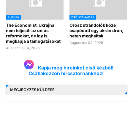
EURÓPA
DRÓNTÁMADÁS
The Economist: Ukrajna
Orosz strandolók közé
nem teljesíti az uniós
csapódott egy ukrán drón,
reformokat, de így is
heten meghaltak
megkapja a támogatásokat
Augusztus 04, 2026
Augusztus 04, 2026
Kapja meg híreinket első kézből!
Csatlakozzon hírcsatornánkhoz!
MEGJEGYZÉS KÜLDÉSE