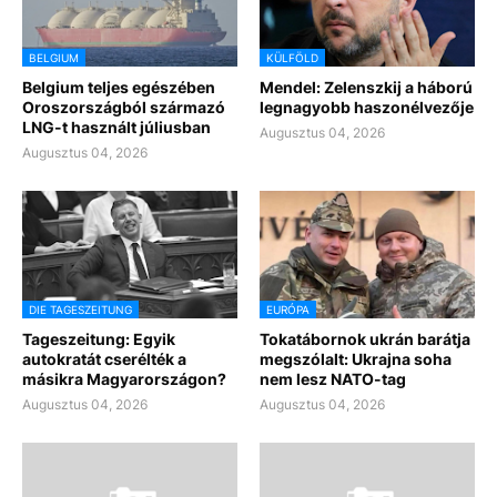
BELGIUM
KÜLFÖLD
Belgium teljes egészében
Mendel: Zelenszkij a háború
Oroszországból származó
legnagyobb haszonélvezője
LNG-t használt júliusban
Augusztus 04, 2026
Augusztus 04, 2026
DIE TAGESZEITUNG
EURÓPA
Tageszeitung: Egyik
Tokatábornok ukrán barátja
autokratát cserélték a
megszólalt: Ukrajna soha
másikra Magyarországon?
nem lesz NATO-tag
Augusztus 04, 2026
Augusztus 04, 2026