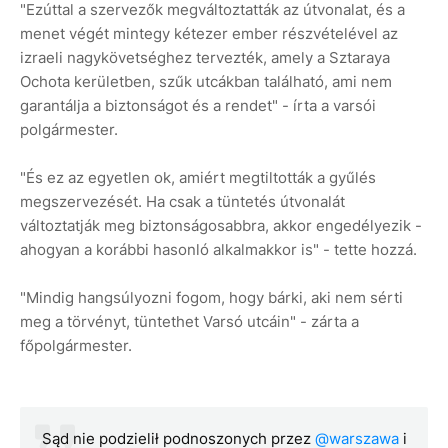
"Ezúttal a szervezők megváltoztatták az útvonalat, és a
menet végét mintegy kétezer ember részvételével az
izraeli nagykövetséghez tervezték, amely a Sztaraya
Ochota kerületben, szűk utcákban található, ami nem
garantálja a biztonságot és a rendet" - írta a varsói
polgármester.
"És ez az egyetlen ok, amiért megtiltották a gyűlés
megszervezését. Ha csak a tüntetés útvonalát
változtatják meg biztonságosabbra, akkor engedélyezik -
ahogyan a korábbi hasonló alkalmakkor is" - tette hozzá.
"Mindig hangsúlyozni fogom, hogy bárki, aki nem sérti
meg a törvényt, tüntethet Varsó utcáin" - zárta a
főpolgármester.
Sąd nie podzielił podnoszonych przez
@warszawa
i