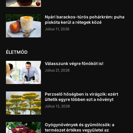
Nyári barackos-túrós pohárkrém: puha
piskóta kerül a rétegek közé
Július 11, 2026
ÉLETMÓD
Válasszunk végre főnököt is!
Július 21, 2026
Perzselő hőségben is virágzik: ezért
ültetik egyre többen ezt a növényt
Július 12, 2026
Gyógynövények és gyümölcsök: a
természet értékes vegyületei az