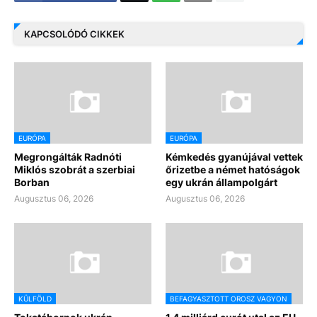
KAPCSOLÓDÓ CIKKEK
EURÓPA
EURÓPA
Megrongálták Radnóti
Kémkedés gyanújával vettek
Miklós szobrát a szerbiai
őrizetbe a német hatóságok
Borban
egy ukrán állampolgárt
Augusztus 06, 2026
Augusztus 06, 2026
KÜLFÖLD
BEFAGYASZTOTT OROSZ VAGYON