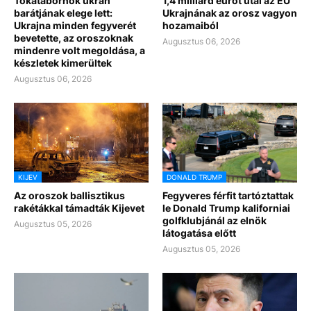
Tokatábornok ukrán
1,4 milliárd eurót utal az EU
barátjának elege lett:
Ukrajnának az orosz vagyon
Ukrajna minden fegyverét
hozamaiból
bevetette, az oroszoknak
Augusztus 06, 2026
mindenre volt megoldása, a
készletek kimerültek
Augusztus 06, 2026
KIJEV
DONALD TRUMP
Az oroszok ballisztikus
Fegyveres férfit tartóztattak
rakétákkal támadták Kijevet
le Donald Trump kaliforniai
golfklubjánál az elnök
Augusztus 05, 2026
látogatása előtt
Augusztus 05, 2026