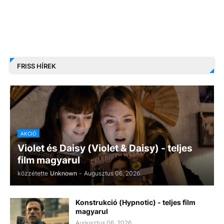
FRISS HÍREK
AKCIÓ
Violet és Daisy (Violet & Daisy) - teljes
film magyarul
közzétette
Unknown
-
Augusztus 06, 2026
Konstrukció (Hypnotic) - teljes film
magyarul
Augusztus 06, 2026