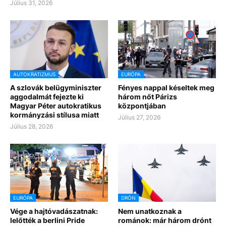
Július 31, 2026
AUTOKRATIZMUS
EURÓPA
A szlovák belügyminiszter
Fényes nappal késeltek meg
aggodalmát fejezte ki
három nőt Párizs
Magyar Péter autokratikus
központjában
kormányzási stílusa miatt
Július 27, 2026
Július 28, 2026
EURÓPA
DRÓN
Vége a hajtóvadászatnak:
Nem unatkoznak a
lelőtték a berlini Pride
románok: már három drónt