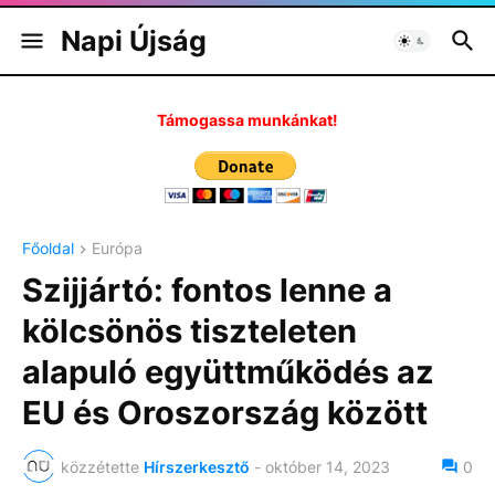
Napi Újság
Támogassa munkánkat!
Főoldal
Európa
Szijjártó: fontos lenne a
kölcsönös tiszteleten
alapuló együttműködés az
EU és Oroszország között
közzétette
Hírszerkesztő
-
október 14, 2023
0