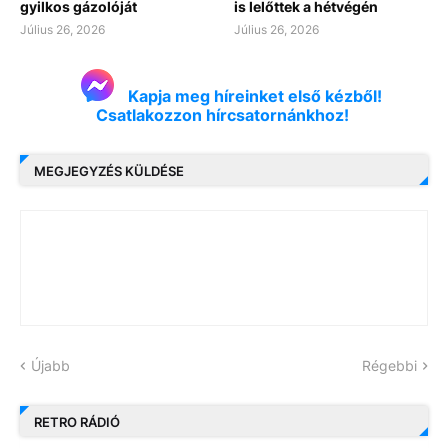
gyilkos gázolóját
is lelőttek a hétvégén
Július 26, 2026
Július 26, 2026
Kapja meg híreinket első kézből!
Csatlakozzon hírcsatornánkhoz!
MEGJEGYZÉS KÜLDÉSE
Újabb
Régebbi
RETRO RÁDIÓ