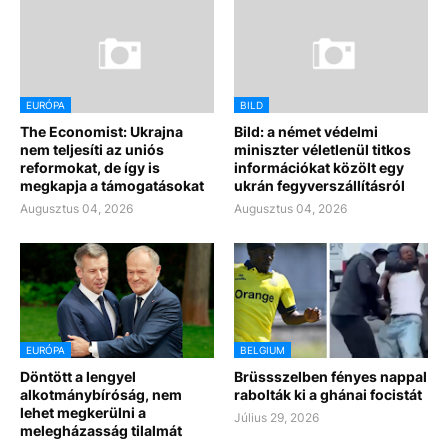
EURÓPA
BILD
The Economist: Ukrajna
Bild: a német védelmi
nem teljesíti az uniós
miniszter véletlenül titkos
reformokat, de így is
információkat közölt egy
megkapja a támogatásokat
ukrán fegyverszállításról
Augusztus 04, 2026
Augusztus 04, 2026
EURÓPA
BELGIUM
Döntött a lengyel
Brüssszelben fényes nappal
alkotmánybíróság, nem
rabolták ki a ghánai focistát
lehet megkerülni a
Július 29, 2026
melegházasság tilalmát