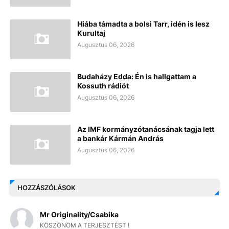
Hiába támadta a bolsi Tarr, idén is lesz
Kurultaj
Augusztus 06, 2026
Budaházy Edda: Én is hallgattam a
Kossuth rádiót
Augusztus 06, 2026
Az IMF kormányzótanácsának tagja lett
a bankár Kármán András
Augusztus 06, 2026
HOZZÁSZÓLÁSOK
Mr Originality/Csabika
KÖSZÖNÖM A TERJESZTÉST !