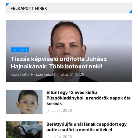
FELKAPOTT HÍREK
BELFÖLD
Tiszás képviselő ordította Juhász
Hajnalkának: Több botoxot neki!
közzétette
Hírszerkesztő
-
július 21, 2026
Eltűnt egy 12 éves kisfiú
Püspökladányból, a rendőrök napok óta
keresik
július 24, 2026
Berettyóújfalunál fának csapódott egy
autó: a sofőrt a mentők vitték el
július 24, 2026