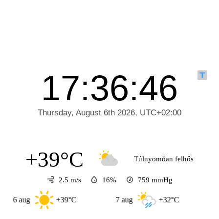
+39°C
Túlnyomóan felhős
2.5 m/s
16%
759
mmHg
ug
+39°C
7 aug
+32°C
8 aug