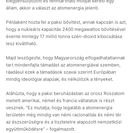
kiegyensúlyozott és fenntartható módját keresi egy
állam, akkor a választ az atomenergia jelenti.
Példaként hozta fel a paksi bővítést, annak kapcsán is azt,
hogy a nukleáris kapacitás 2400 megawattos bővítésével
évente mintegy 17 millió tonna szén-dioxid kibocsátása
lesz kiváltható.
Majd leszögezte, hogy Magyarország elfogadhatatlannak
tart mindenfajta támadást az atomenergiával szemben,
ráadásul ezek a támadások szavai szerint Európában
mindig ideológiai alapúak, és nélkülözik a tényeket.
Aláhúzta, hogy a paksi beruházásban az orosz Roszatom
mellett amerikai, német és francia vállalatok is részt
vesznek. “Ez mutatja, hogy legalább a atomenergia
területén még mindig van némi racionalitás és némi tér
az észszerűségre és a tiszteletre alapozott nemzetközi
együttműködésre” – fogalmazott.