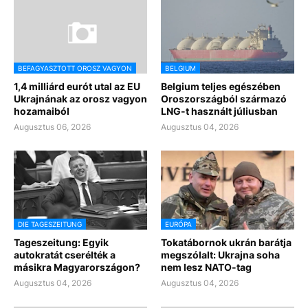
BEFAGYASZTOTT OROSZ VAGYON
BELGIUM
1,4 milliárd eurót utal az EU
Belgium teljes egészében
Ukrajnának az orosz vagyon
Oroszországból származó
hozamaiból
LNG-t használt júliusban
Augusztus 06, 2026
Augusztus 04, 2026
DIE TAGESZEITUNG
EURÓPA
Tageszeitung: Egyik
Tokatábornok ukrán barátja
autokratát cserélték a
megszólalt: Ukrajna soha
másikra Magyarországon?
nem lesz NATO-tag
Augusztus 04, 2026
Augusztus 04, 2026