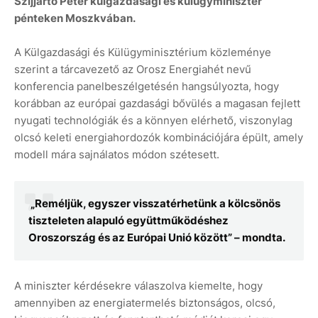
Szijjártó Péter külgazdasági és külügyminiszter
pénteken Moszkvában.
A Külgazdasági és Külügyminisztérium közleménye
szerint a tárcavezető az Orosz Energiahét nevű
konferencia panelbeszélgetésén hangsúlyozta, hogy
korábban az európai gazdasági bővülés a magasan fejlett
nyugati technológiák és a könnyen elérhető, viszonylag
olcsó keleti energiahordozók kombinációjára épült, amely
modell mára sajnálatos módon szétesett.
„Reméljük, egyszer visszatérhetünk a kölcsönös
tiszteleten alapuló együttműködéshez
Oroszország és az Európai Unió között” – mondta.
A miniszter kérdésekre válaszolva kiemelte, hogy
amennyiben az energiatermelés biztonságos, olcsó,