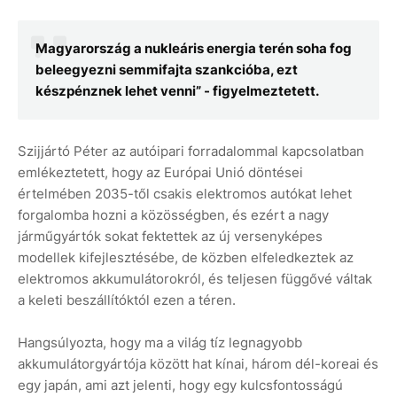
Magyarország a nukleáris energia terén soha fog
beleegyezni semmifajta szankcióba, ezt
készpénznek lehet venni” - figyelmeztetett.
Szijjártó Péter az autóipari forradalommal kapcsolatban
emlékeztetett, hogy az Európai Unió döntései
értelmében 2035-től csakis elektromos autókat lehet
forgalomba hozni a közösségben, és ezért a nagy
járműgyártók sokat fektettek az új versenyképes
modellek kifejlesztésébe, de közben elfeledkeztek az
elektromos akkumulátorokról, és teljesen függővé váltak
a keleti beszállítóktól ezen a téren.
Hangsúlyozta, hogy ma a világ tíz legnagyobb
akkumulátorgyártója között hat kínai, három dél-koreai és
egy japán, ami azt jelenti, hogy egy kulcsfontosságú