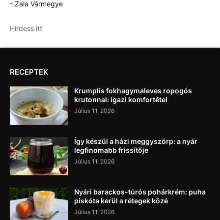
- Zala Vármegye
Hirdess itt
RECEPTEK
Krumplis fokhagymaleves ropogós
krutonnal: igazi komfortétel
Július 11, 2026
Így készül a házi meggyszörp: a nyár
legfinomabb frissítője
Július 11, 2026
Nyári barackos-túrós pohárkrém: puha
piskóta kerül a rétegek közé
Július 11, 2026