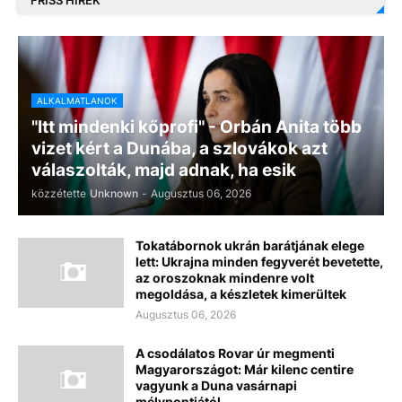
FRISS HÍREK
ALKALMATLANOK
"Itt mindenki kőprofi" - Orbán Anita több
vizet kért a Dunába, a szlovákok azt
válaszolták, majd adnak, ha esik
közzétette
Unknown
-
Augusztus 06, 2026
Tokatábornok ukrán barátjának elege
lett: Ukrajna minden fegyverét bevetette,
az oroszoknak mindenre volt
megoldása, a készletek kimerültek
Augusztus 06, 2026
A csodálatos Rovar úr megmenti
Magyarországot: Már kilenc centire
vagyunk a Duna vasárnapi
mélypontjától