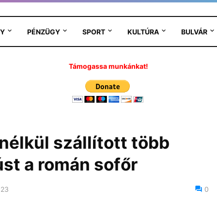
Y
PÉNZÜGY
SPORT
KULTÚRA
BULVÁR
Támogassa munkánkat!
élkül szállított több
st a román sofőr
023
0