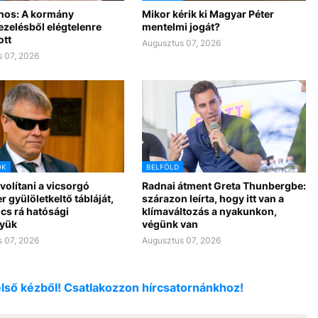
nos: A kormány
Mikor kérik ki Magyar Péter
ezelésből elégtelenre
mentelmi jogát?
ott
Augusztus 07, 2026
 07, 2026
OK
BELFÖLD
ávolítani a vicsorgó
Radnai átment Greta Thunbergbe:
r gyülöletkeltő tábláját,
szárazon leírta, hogy itt van a
cs rá hatósági
klímaváltozás a nyakunkon,
yük
végünk van
 07, 2026
Augusztus 07, 2026
első kézből! Csatlakozzon hírcsatornánkhoz!