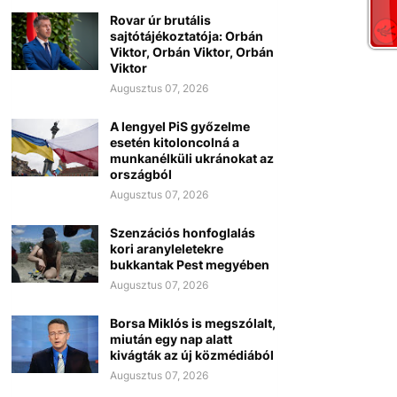
Rovar úr brutális
sajtótájékoztatója: Orbán
Viktor, Orbán Viktor, Orbán
Viktor
Augusztus 07, 2026
A lengyel PiS győzelme
esetén kitoloncolná a
munkanélküli ukránokat az
országból
Augusztus 07, 2026
Szenzációs honfoglalás
kori aranyleletekre
bukkantak Pest megyében
Augusztus 07, 2026
Borsa Miklós is megszólalt,
miután egy nap alatt
kivágták az új közmédiából
Augusztus 07, 2026