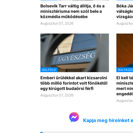
Bolsevik Tarr váltig állítja, ő és a
Bóka Já
minisztériuma nem szól bele a
válságk
közmédia működésébe
vizsgáz
Augusztus 07, 2026
Augusztus
BELFÖLD
BALFASZ
Emberi ürülékkel akart kizsarolni
El kell t
több millió forintot volt főnökétől
miniszte
egy kirúgott budaörsi férfi
mert nin
engedél
Augusztus 07, 2026
Augusztus
Kapja meg híreinket 