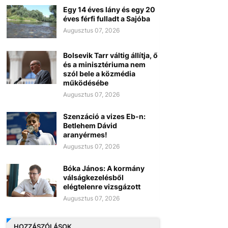
Egy 14 éves lány és egy 20
éves férfi fulladt a Sajóba
Augusztus 07, 2026
Bolsevik Tarr váltig állítja, ő
és a minisztériuma nem
szól bele a közmédia
működésébe
Augusztus 07, 2026
Szenzáció a vizes Eb-n:
Betlehem Dávid
aranyérmes!
Augusztus 07, 2026
Bóka János: A kormány
válságkezelésből
elégtelenre vizsgázott
Augusztus 07, 2026
HOZZÁSZÓLÁSOK