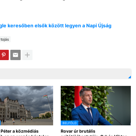
oogle keresőben elsők között legyen a Napi Újság
tojás
BELFÖLD
 Péter a közmédiás
Rovar úr brutális