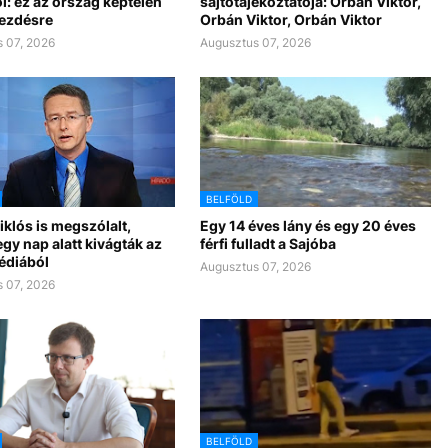
l: ez az ország képtelen
sajtótájékoztatója: Orbán Viktor,
kezdésre
Orbán Viktor, Orbán Viktor
 07, 2026
Augusztus 07, 2026
BELFÖLD
klós is megszólalt,
Egy 14 éves lány és egy 20 éves
gy nap alatt kivágták az
férfi fulladt a Sajóba
édiából
Augusztus 07, 2026
 07, 2026
BELFÖLD