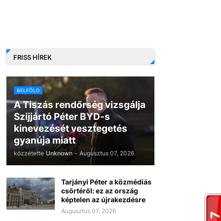
FRISS HÍREK
BELFÖLD
A Tiszás rendőrség vizsgálja
Szijjártó Péter BYD-s
kinevezését vesztegetés
gyanúja miatt
közzétette
Unknown
-
Augusztus 07, 2026
Tarjányi Péter a közmédiás
csörtéről: ez az ország
képtelen az újrakezdésre
Augusztus 07, 2026