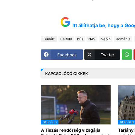
Itt állíthatja be, hogy a G
Témák:
Belföld
hús
NAV
Nébih
Románia
Facebook
Twitter
KAPCSOLÓDÓ CIKKEK
BELFÖLD
BELFÖLD
A Tiszás rendőrség vizsgálja
Tarjányi