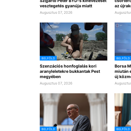
Szijjártó Péter BYD-s kinevezését
csörtérő
vesztegetés gyanúja miatt
az újra
Augusztus 07, 2026
Augusztus
BELFÖLD
BELFÖLD
Szenzációs honfoglalás kori
Borsa Mi
aranyleletekre bukkantak Pest
miután e
megyében
új közm
Augusztus 07, 2026
Augusztus
BELFÖLD
BELFÖLD