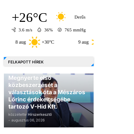
+26°C
Derűs
3.6 m/s
36%
765
mmHg
aug
+30°C
9 aug
+30°C
10 aug
FELKAPOTT HÍREK
GAZDASÁG
Megnyerte első
közbeszerzését a
választások óta a Mészáros
Lőrinc érdekeltségébe
tartozó V-Híd Kft.
közzétette
Hírszerkesztő
-
augusztus 06, 2026