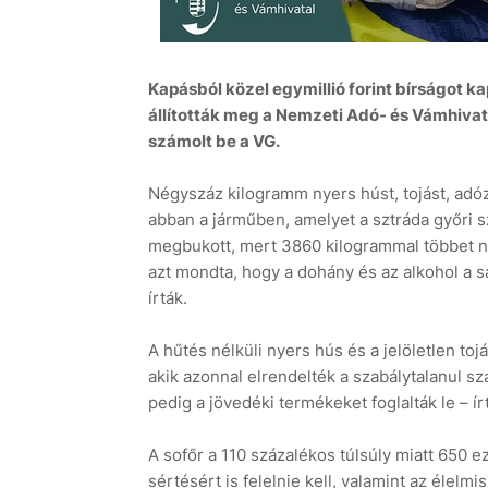
Kapásból közel egymillió forint bírságot k
állították meg a Nemzeti Adó- és Vámhivata
számolt be a VG.
Négyszáz kilogramm nyers húst, tojást, adóz
abban a járműben, amelyet a sztráda győri sz
megbukott, mert 3860 kilogrammal többet ny
azt mondta, hogy a dohány és az alkohol a sa
írták.
A hűtés nélküli nyers hús és a jelöletlen to
akik azonnal elrendelték a szabálytalanul s
pedig a jövedéki termékeket foglalták le – ír
A sofőr a 110 százalékos túlsúly miatt 650 e
sértésért is felelnie kell, valamint az élelm