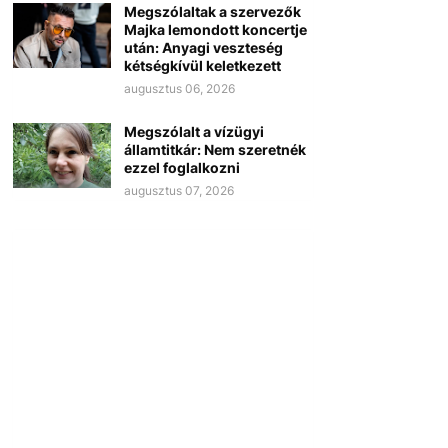
Megszólaltak a szervezők
Majka lemondott koncertje
után: Anyagi veszteség
kétségkívül keletkezett
augusztus 06, 2026
Megszólalt a vízügyi
államtitkár: Nem szeretnék
ezzel foglalkozni
augusztus 07, 2026