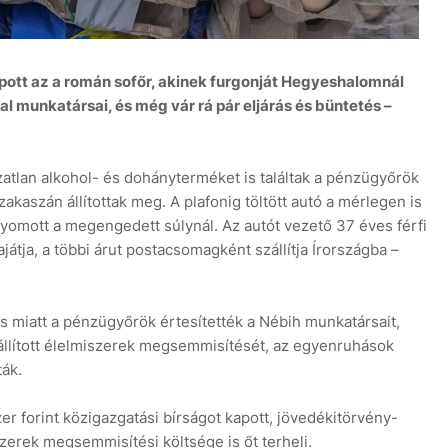
apott az a román sofőr, akinek furgonját Hegyeshalomnál
l munkatársai, és még vár rá pár eljárás és büntetés –
8 
atlan alkohol- és dohányterméket is találtak a pénzügyőrök
akaszán állítottak meg. A plafonig töltött autó a mérlegen is
omott a megengedett súlynál. Az autót vezető 37 éves férfi
játja, a többi árut postacsomagként szállítja Írországba –
jás miatt a pénzügyőrök értesítették a Nébih munkatársait,
zállított élelmiszerek megsemmisítését, az egyenruhások
ták.
zer forint közigazgatási bírságot kapott, jövedékitörvény-
iszerek megsemmisítési költsége is őt terheli.