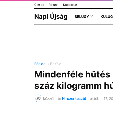
Címlap
Rólunk
Kapcsolat
Napi Újság
BELÜGY
KÜLÜG
Főoldal
Belföld
Mindenféle hűtés n
száz kilogramm hú
közzétette
Hírszerkesztő
-
október 17, 2