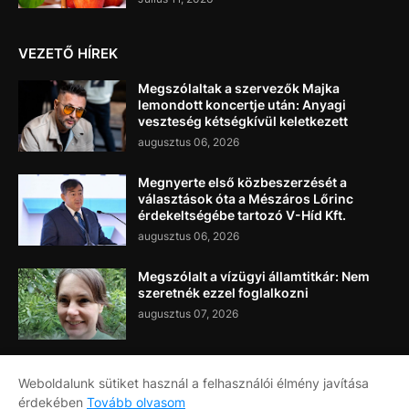
VEZETŐ HÍREK
Megszólaltak a szervezők Majka
lemondott koncertje után: Anyagi
veszteség kétségkívül keletkezett
augusztus 06, 2026
Megnyerte első közbeszerzését a
választások óta a Mészáros Lőrinc
érdekeltségébe tartozó V-Híd Kft.
augusztus 06, 2026
Megszólalt a vízügyi államtitkár: Nem
szeretnék ezzel foglalkozni
augusztus 07, 2026
Weboldalunk sütiket használ a felhasználói élmény javítása
érdekében
Tovább olvasom