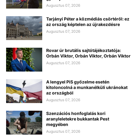
Augusztus 07, 2026
Tarjányi Péter a közmédiás csörtéről: ez
az ország képtelen az újrakezdésre
Augusztus 07, 2026
Rovar úr brutális sajtótájékoztatója:
Orbán Viktor, Orbán Viktor, Orbán Viktor
Augusztus 07, 2026
A lengyel PiS győzelme esetén
kitoloncolná a munkanélküli ukránokat
az országból
Augusztus 07, 2026
Szenzációs honfoglalás kori
aranyleletekre bukkantak Pest
megyében
Augusztus 07, 2026