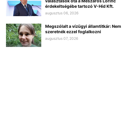
választások óta a Mészáros Lőrinc
érdekeltségébe tartozó V-Híd Kft.
augusztus 06, 2026
Megszólalt a vízügyi államtitkár: Nem
szeretnék ezzel foglalkozni
augusztus 07, 2026