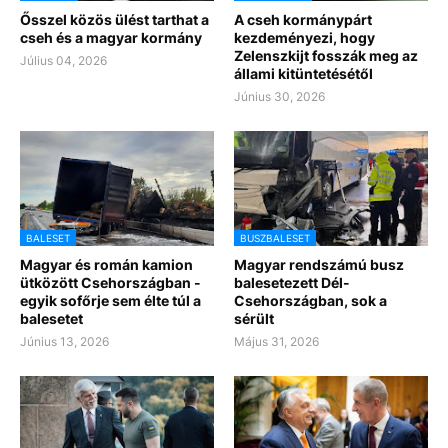
Ősszel közös ülést tarthat a
A cseh kormánypárt
cseh és a magyar kormány
kezdeményezi, hogy
Zelenszkijt fosszák meg az
Július 04, 2026
állami kitüntetésétől
Június 30, 2026
BALESET
BUSZBALESET
Magyar és román kamion
Magyar rendszámú busz
ütközött Csehországban -
balesetezett Dél-
egyik sofőrje sem élte túl a
Csehországban, sok a
balesetet
sérült
Június 13, 2026
Május 31, 2026