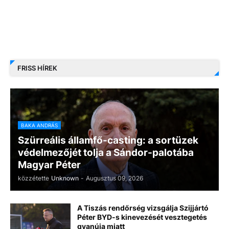
FRISS HÍREK
BAKA ANDRÁS
Szürreális államfő-casting: a sortüzek
védelmezőjét tolja a Sándor-palotába
Magyar Péter
közzétette
Unknown
-
Augusztus 09, 2026
A Tiszás rendőrség vizsgálja Szijjártó
Péter BYD-s kinevezését vesztegetés
gyanúja miatt