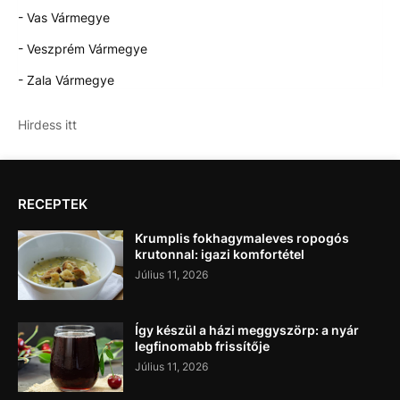
- Vas Vármegye
- Veszprém Vármegye
- Zala Vármegye
Hirdess itt
RECEPTEK
Krumplis fokhagymaleves ropogós
krutonnal: igazi komfortétel
Július 11, 2026
Így készül a házi meggyszörp: a nyár
legfinomabb frissítője
Július 11, 2026