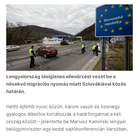
Lengyelország ideiglenes ellenőrzést vezet be a
növekvő migrációs nyomás miatt Szlovákiával közös
határán.
Hétfő éjféltől nyolc közúti, három vasúti és tizenegy
gyalogos átkelőre korlátozzák a határforgalmat a két
ország között – jelentette be Mariusz Kamiński lengyel
belügyminiszter egy keddi sajtókonferencián Varsóban.