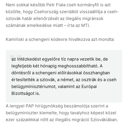
Nem sokkal később Petr Fiala cseh kormányfő is azt
közölte, hogy Csehország szerdától visszaállítja a cseh-
szlovák határ ellenőrzését az illegális migránsok
számának emelkedése miatt – írta az MTI.
Kamiński a schengeni kódexre hivatkozva azt mondta:
az intézkedést egyelőre tíz napra vezetik be, de
legfeljebb két hónapig meghosszabbítható. A
döntésről a schengeni előírásokkal összhangban
értesítették a szlovák, a német, az osztrák és a cseh
belügyminisztériumot, valamint az Európai
Bizottságot is.
A lengyel PAP hírügynökség beszámolója szerint a
belügyminiszter kiemelte, hogy tavalyhoz képest közel
ezer százalékkal nőtt az illegális migráció Szlovákiában.