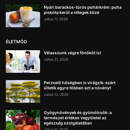
Nyári barackos-túrós pohárkrém: puha
piskóta kerül a rétegek közé
Július 11, 2026
ÉLETMÓD
Válasszunk végre főnököt is!
Július 21, 2026
Perzselő hőségben is virágzik: ezért
ültetik egyre többen ezt a növényt
Július 12, 2026
Gyógynövények és gyümölcsök: a
természet értékes vegyületei az
egészség szolgálatában
Július 11, 2026