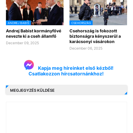
ANDREJ BABIŠ
CSEHORSZÁG
Andrej Babist kormányfővé
Csehország is fokozott
nevezte ki a cseh államfő
biztonságra kényszerül a
karácsonyi vásárokon
December 09, 2025
December 06, 2025
Kapja meg híreinket első kézből!
Csatlakozzon hírcsatornánkhoz!
MEGJEGYZÉS KÜLDÉSE