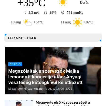
+35°C
Derűs
2.3 m/s
19%
761
mmHg
10 aug
+34°C
11 aug
+36°C
12 a
FELKAPOTT HÍREK
BELFÖLD
Megszólaltak a szervezők Majka
lemondott koncertje után: Anyagi
veszteség kétségkívül keletkezett
közzétette
Hírszerkesztő
-
augusztus 06, 2026
Megnyerte első közbeszerzését a