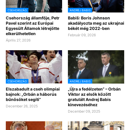
CSEHORSZÁG
ANDREJ BABIS
Csehország államfője, Petr
Babiš: Boris Johnson
Pavel szerint az Európai
akadályozta meg az ukrajnai
Egyesült Államok létrejötte
békét még 2022-ben
elkerülhetetlen
Február 09, 2026
Április 27, 2026
CSEHORSZÁG
ANDREJ BABIS
Elszabadult a cseh olimpiai
„Újra a fedélzeten” – Orbán
bajnok: „Orbán a háborús
Viktor az elsők között
bűnösöket segíti”
gratulált Andrej Babis
kinevezéséhez
December 26, 2025
December 09, 2025