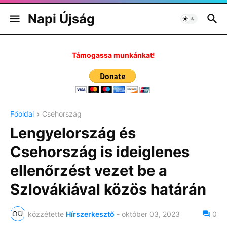
Napi Újság
Támogassa munkánkat!
Főoldal
Csehország
Lengyelország és
Csehország is ideiglenes
ellenőrzést vezet be a
Szlovákiával közös határán
közzétette
Hírszerkesztő
-
október 03, 2023
0