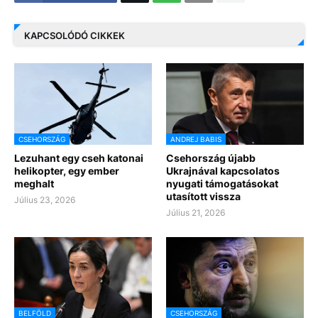
KAPCSOLÓDÓ CIKKEK
CSEHORSZÁG
ANDREJ BABIS
Lezuhant egy cseh katonai
Csehország újabb
helikopter, egy ember
Ukrajnával kapcsolatos
meghalt
nyugati támogatásokat
utasított vissza
Július 23, 2026
Július 21, 2026
BELFÖLD
CSEHORSZÁG