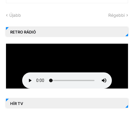
Újabb
Régebbi
RETRO RÁDIÓ
HÍR TV