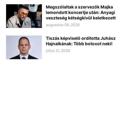
Megszólaltak a szervezők Majka
lemondott koncertje után: Anyagi
veszteség kétségkívül keletkezett
augusztus 06, 2026
Tiszás képviselő ordította Juhász
Hajnalkának: Több botoxot neki!
július 21, 2026