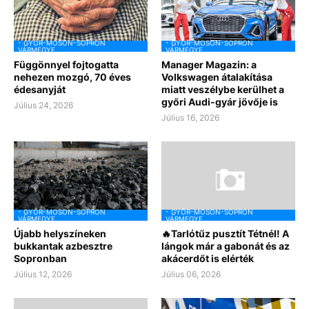
- GYŐR-MOSON-SOPRON
- GYŐR-MOSON-SOPRON
VÁRMEGYE
VÁRMEGYE
Függönnyel fojtogatta
Manager Magazin: a
nehezen mozgó, 70 éves
Volkswagen átalakítása
édesanyját
miatt veszélybe kerülhet a
győri Audi-gyár jövője is
Július 24, 2026
Július 16, 2026
- GYŐR-MOSON-SOPRON
- GYŐR-MOSON-SOPRON
VÁRMEGYE
VÁRMEGYE
Újabb helyszíneken
🔥Tarlótűz pusztít Tétnél! A
bukkantak azbesztre
lángok már a gabonát és az
Sopronban
akácerdőt is elérték
Július 12, 2026
Július 06, 2026