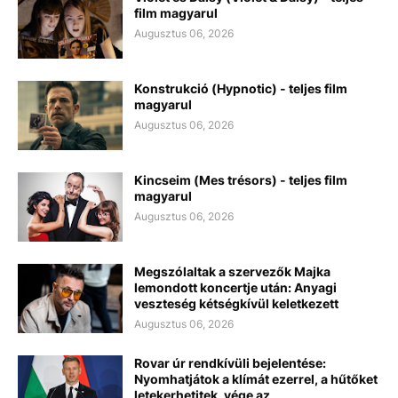
film magyarul
Augusztus 06, 2026
Konstrukció (Hypnotic) - teljes film
magyarul
Augusztus 06, 2026
Kincseim (Mes trésors) - teljes film
magyarul
Augusztus 06, 2026
Megszólaltak a szervezők Majka
lemondott koncertje után: Anyagi
veszteség kétségkívül keletkezett
Augusztus 06, 2026
Rovar úr rendkívüli bejelentése:
Nyomhatjátok a klímát ezerrel, a hűtőket
letekerhetitek, vége az