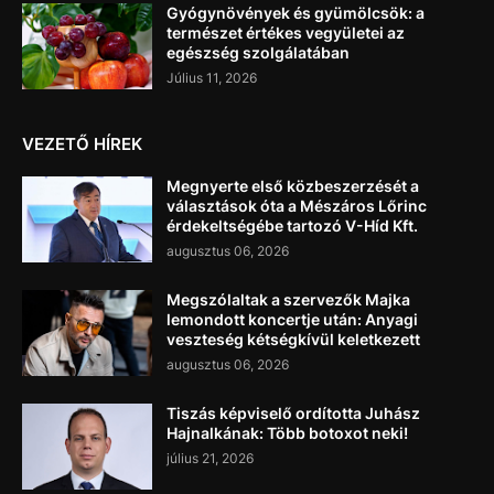
Gyógynövények és gyümölcsök: a
természet értékes vegyületei az
egészség szolgálatában
Július 11, 2026
VEZETŐ HÍREK
Megnyerte első közbeszerzését a
választások óta a Mészáros Lőrinc
érdekeltségébe tartozó V-Híd Kft.
augusztus 06, 2026
Megszólaltak a szervezők Majka
lemondott koncertje után: Anyagi
veszteség kétségkívül keletkezett
augusztus 06, 2026
Tiszás képviselő ordította Juhász
Hajnalkának: Több botoxot neki!
július 21, 2026