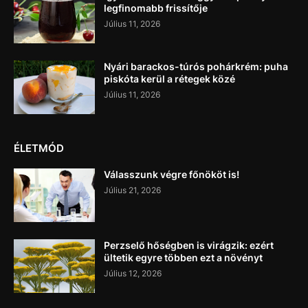
legfinomabb frissítője
Július 11, 2026
Nyári barackos-túrós pohárkrém: puha
piskóta kerül a rétegek közé
Július 11, 2026
ÉLETMÓD
Válasszunk végre főnököt is!
Július 21, 2026
Perzselő hőségben is virágzik: ezért
ültetik egyre többen ezt a növényt
Július 12, 2026