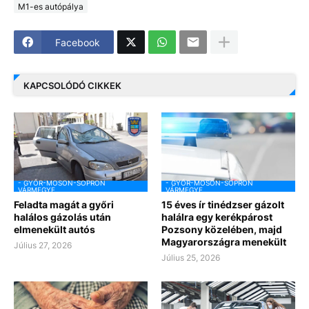
M1-es autópálya
Facebook
KAPCSOLÓDÓ CIKKEK
- GYŐR-MOSON-SOPRON
- GYŐR-MOSON-SOPRON
VÁRMEGYE
VÁRMEGYE
Feladta magát a győri
15 éves ír tinédzser gázolt
halálos gázolás után
halálra egy kerékpárost
elmenekült autós
Pozsony közelében, majd
Magyarországra menekült
Július 27, 2026
Július 25, 2026