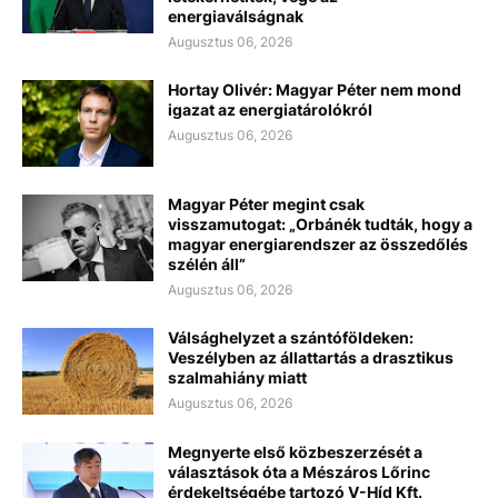
energiaválságnak
Augusztus 06, 2026
Hortay Olivér: Magyar Péter nem mond
igazat az energiatárolókról
Augusztus 06, 2026
Magyar Péter megint csak
visszamutogat: „Orbánék tudták, hogy a
magyar energiarendszer az összedőlés
szélén áll”
Augusztus 06, 2026
Válsághelyzet a szántóföldeken:
Veszélyben az állattartás a drasztikus
szalmahiány miatt
Augusztus 06, 2026
Megnyerte első közbeszerzését a
választások óta a Mészáros Lőrinc
érdekeltségébe tartozó V-Híd Kft.