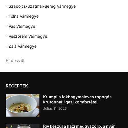
- Szabolcs-Szatmár-Bereg Vármegye
- Tolna Vármegye
- Vas Vármegye
- Veszprém Vármegye
- Zala Vármegye
Hirdess itt
RECEPTEK
Krumplis fokhagymaleves ropogós
krutonnal: igazi komfortétel
Július 11, 2026
Így készül a házi meggyszörp: a nyár