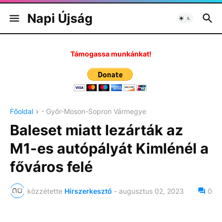
Napi Újság
Támogassa munkánkat!
Főoldal
- Győr-Moson-Sopron Vármegye
Baleset miatt lezárták az
M1-es autópályát Kimlénél a
főváros felé
közzétette
Hírszerkesztő
-
augusztus 02, 2023
0