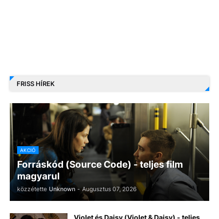
FRISS HÍREK
AKCIÓ
Forráskód (Source Code) - teljes film
magyarul
közzétette
Unknown
-
Augusztus 07, 2026
Violet és Daisy (Violet & Daisy) - teljes