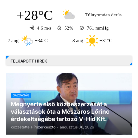
+28°C
Túlnyomóan derűs
4.6 m/s
52%
761
mmHg
aug
+34°C
8 aug
+31°C
9 aug
FELKAPOTT HÍREK
GAZDASÁG
Megnyerte első közbeszerzését a
választások óta a Mészáros Lőrinc
érdekeltségébe tartozó V-Híd Kft.
közzétette
Hírszerkesztő
-
augusztus 06, 2026