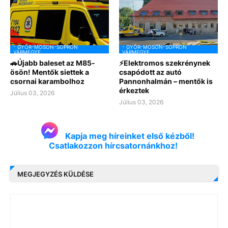
- GYŐR-MOSON-SOPRON
- GYŐR-MOSON-SOPRON
VÁRMEGYE
VÁRMEGYE
🚗Újabb baleset az M85-
⚡Elektromos szekrénynek
ösön! Mentők siettek a
csapódott az autó
csornai karambolhoz
Pannonhalmán – mentők is
érkeztek
Július 03, 2026
Július 03, 2026
Kapja meg híreinket első kézből!
Csatlakozzon hírcsatornánkhoz!
MEGJEGYZÉS KÜLDÉSE