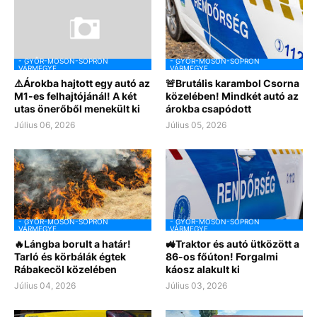
- GYŐR-MOSON-SOPRON
- GYŐR-MOSON-SOPRON
VÁRMEGYE
VÁRMEGYE
⚠️Árokba hajtott egy autó az
🚨Brutális karambol Csorna
M1-es felhajtójánál! A két
közelében! Mindkét autó az
utas önerőből menekült ki
árokba csapódott
Július 06, 2026
Július 05, 2026
- GYŐR-MOSON-SOPRON
- GYŐR-MOSON-SOPRON
VÁRMEGYE
VÁRMEGYE
🔥Lángba borult a határ!
🚜Traktor és autó ütközött a
Tarló és körbálák égtek
86-os főúton! Forgalmi
Rábakecöl közelében
káosz alakult ki
Július 04, 2026
Július 03, 2026