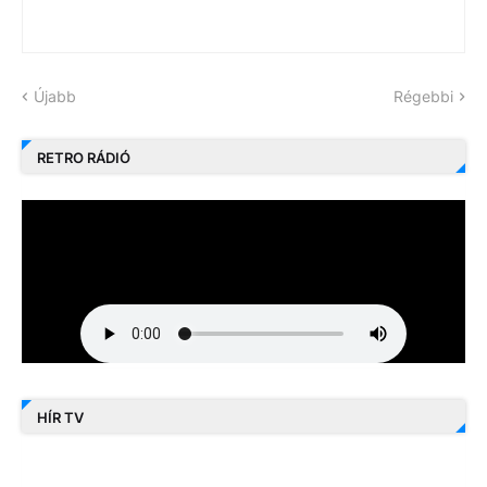
Újabb
Régebbi
RETRO RÁDIÓ
HÍR TV