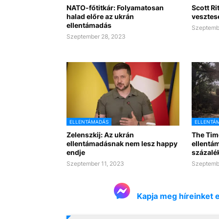
NATO-főtitkár: Folyamatosan
Scott Ri
halad előre az ukrán
vesztes
ellentámadás
Szeptemb
Szeptember 28, 2023
ELLENTÁMADÁS
ELLENTÁ
Zelenszkij: Az ukrán
The Tim
ellentámadásnak nem lesz happy
ellentá
endje
százalék
Szeptember 11, 2023
Szeptemb
Kapja meg híreinket 