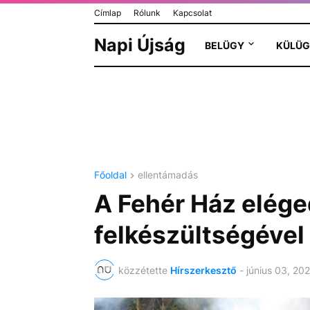
Címlap
Rólunk
Kapcsolat
Napi Újság
BELÜGY
KÜLÜG
Főoldal
ellentámadás
A Fehér Ház elége
felkészültségével
közzétette
Hírszerkesztő
-
június 03, 20