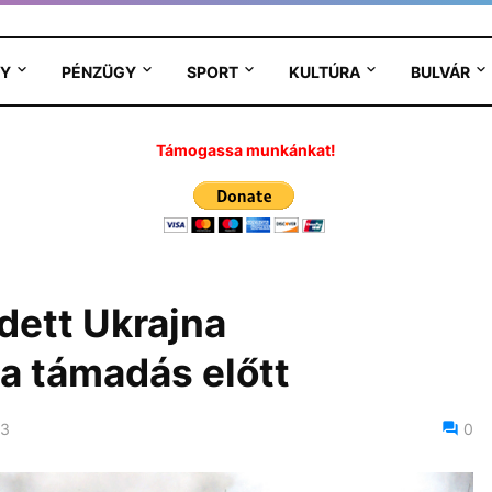
Y
PÉNZÜGY
SPORT
KULTÚRA
BULVÁR
Támogassa munkánkat!
dett Ukrajna
 a támadás előtt
23
0