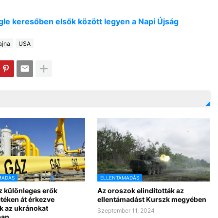
oogle keresőben elsők között legyen a Napi Újság
ajna
USA
MADÁS
ELLENTÁMADÁS
z különleges erők
Az oroszok elindították az
téken át érkezve
ellentámadást Kurszk megyében
k az ukránokat
Szeptember 11, 2024
ban