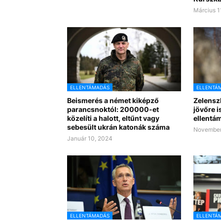
Március 1
ELLENTÁMADÁS
ELLENTÁ
Beismerés a német kiképző
Zelenszk
parancsnoktól: 200000-et
jövőre i
közelíti a halott, eltűnt vagy
ellentá
sebesült ukrán katonák száma
November
Január 10, 2024
ELLENTÁMADÁS
ELLENTÁ