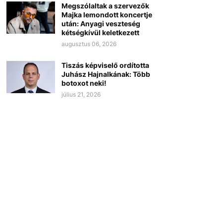
Megszólaltak a szervezők
Majka lemondott koncertje
után: Anyagi veszteség
kétségkívül keletkezett
augusztus 06, 2026
Tiszás képviselő ordította
Juhász Hajnalkának: Több
botoxot neki!
július 21, 2026