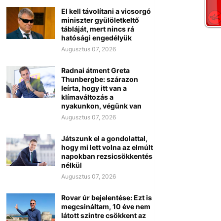
El kell távolítani a vicsorgó
miniszter gyülöletkeltő
tábláját, mert nincs rá
hatósági engedélyük
Augusztus 07, 2026
Radnai átment Greta
Thunbergbe: szárazon
leírta, hogy itt van a
klímaváltozás a
nyakunkon, végünk van
Augusztus 07, 2026
Játszunk el a gondolattal,
hogy mi lett volna az elmúlt
napokban rezsicsökkentés
nélkül
Augusztus 07, 2026
Rovar úr bejelentése: Ezt is
megcsináltam, 10 éve nem
látott szintre csökkent az