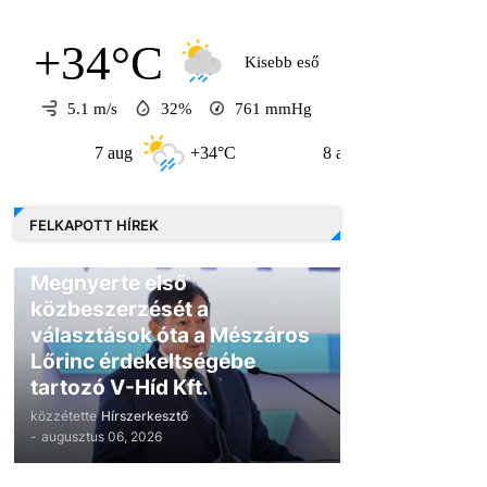
+34°C
Kisebb eső
5.1 m/s
32%
761
mmHg
7 aug
+34°C
8 aug
+31°C
FELKAPOTT HÍREK
GAZDASÁG
Megnyerte első
közbeszerzését a
választások óta a Mészáros
Lőrinc érdekeltségébe
tartozó V-Híd Kft.
közzétette
Hírszerkesztő
-
augusztus 06, 2026