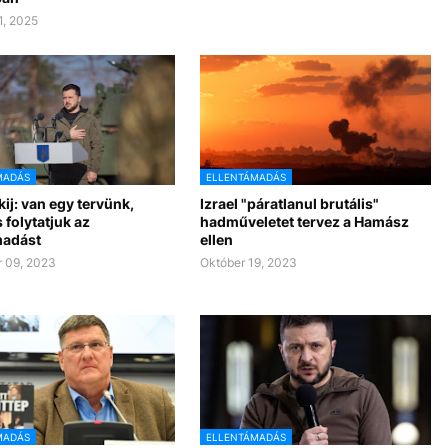
1, 2025
MADÁS
ELLENTÁMADÁS
ij: van egy tervünk,
Izrael "páratlanul brutális"
s folytatjuk az
hadműveletet tervez a Hamász
madást
ellen
 09, 2023
Október 19, 2023
MADÁS
ELLENTÁMADÁS