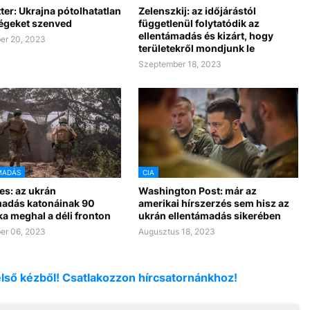
tter: Ukrajna pótolhatatlan
Zelenszkij: az időjárástól
égeket szenved
függetlenül folytatódik az
ellentámadás és kizárt, hogy
er 20, 2023
területekről mondjunk le
Szeptember 18, 2023
MADÁS
CIA
es: az ukrán
Washington Post: már az
madás katonáinak 90
amerikai hírszerzés sem hisz az
a meghal a déli fronton
ukrán ellentámadás sikerében
er 06, 2023
Augusztus 18, 2023
első kézből! Csatlakozzon hírcsatornánkhoz!