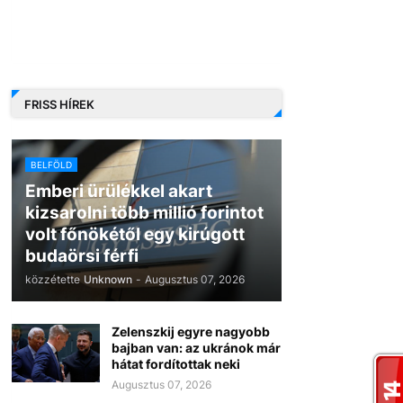
FRISS HÍREK
BELFÖLD
Emberi ürülékkel akart
kizsarolni több millió forintot
volt főnökétől egy kirúgott
budaörsi férfi
közzétette
Unknown
-
Augusztus 07, 2026
Zelenszkij egyre nagyobb
bajban van: az ukránok már
hátat fordítottak neki
Augusztus 07, 2026