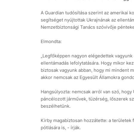
A Guardian tudósítása szerint az amerikai k
segítséget nyújtottak Ukrajnának az ellentá
Nemzetbiztonsági Tanács szóvivője péntek
Elmondta:
„Legfőképpen nagyon elégedettek vagyunk az
ellentámadás lefolytatására. Hogy mikor kezd
biztosak vagyunk abban, hogy mi mindent me
akkor nemcsak az Egyesült Államokra gondo
Hangsúlyozta: nemcsak arról van szó, hogy 
páncélozott járművek, tüzérség, lőszerek szá
beszélhetünk.
Kirby magabiztosan hozzátette: a területek 
pótlására is, - írják.