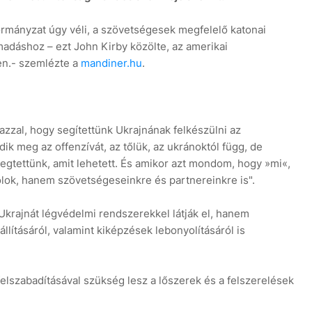
ormányzat úgy véli, a szövetségesek megfelelő katonai
madáshoz – ezt John Kirby közölte, az amerikai
en.- szemlézte a
mandiner.hu
.
zal, hogy segítettünk Ukrajnának felkészülni az
ik meg az offenzívát, az tőlük, az ukránoktól függ, de
gtettünk, amit lehetett. És amikor azt mondom, hogy »mi«,
lok, hanem szövetségeseinkre és partnereinkre is".
Ukrajnát légvédelmi rendszerekkel látják el, hanem
llításáról, valamint kiképzések lebonyolításáról is
felszabadításával szükség lesz a lőszerek és a felszerelések