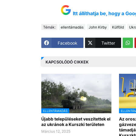
Itt állíthatja be, hogy a G
Témák:
ellentámadás
John Kirby
Külföld
Ukr
Facebook
Twitter
KAPCSOLÓDÓ CIKKEK
ELLENTÁMADÁS
ELLENTÁ
Újabb településeket veszítettek el
Az oros
az ukránok a Kurszki területen
gázveze
támadjá
Március 12, 2025
Kurszk