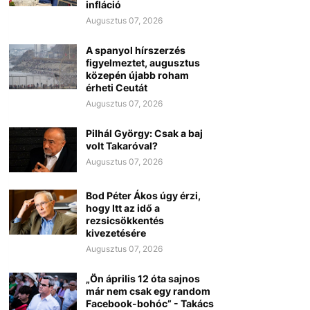
infláció
Augusztus 07, 2026
A spanyol hírszerzés
figyelmeztet, augusztus
közepén újabb roham
érheti Ceutát
Augusztus 07, 2026
Pilhál György: Csak a baj
volt Takaróval?
Augusztus 07, 2026
Bod Péter Ákos úgy érzi,
hogy Itt az idő a
rezsicsökkentés
kivezetésére
Augusztus 07, 2026
„Ön április 12 óta sajnos
már nem csak egy random
Facebook-bohóc” - Takács